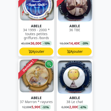
ABELE
ABELE
34 1999 - 2000 *
36 TBE
toutes petites
griffures /bords
36,00€
14,40€
40,00€
18,00€
-10%
-20%
Ajouter
Ajouter
Dernière !
ABELE
ABELE
37 Marron * rayures
38 Le chat
5,90€
2,00€
12,00€
6,00€
-51%
-67%