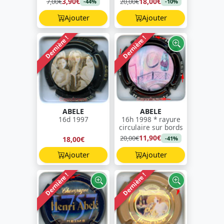
3,90€
18,00€
7,00€
20,00€
-44%
-10%
Ajouter
Ajouter
Dernière !
Dernière !
ABELE
ABELE
16d 1997
16h 1998 * rayure
circulaire sur bords
11,90€
20,00€
18,00€
-41%
Ajouter
Ajouter
Dernière !
Dernière !