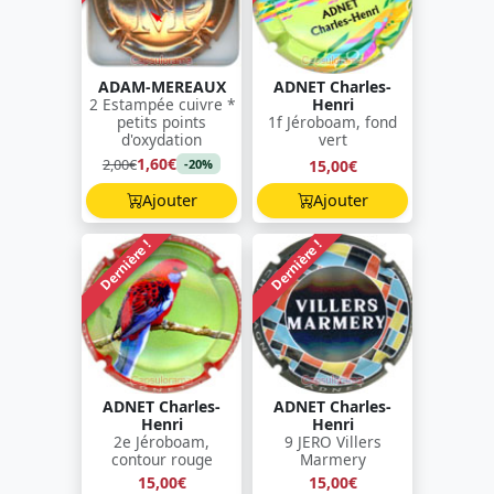
ADAM-MEREAUX
ADNET Charles-
2 Estampée cuivre *
Henri
petits points
1f Jéroboam, fond
d'oxydation
vert
1,60€
2,00€
15,00€
-20%
Ajouter
Ajouter
Dernière !
Dernière !
ADNET Charles-
ADNET Charles-
Henri
Henri
2e Jéroboam,
9 JERO Villers
contour rouge
Marmery
15,00€
15,00€