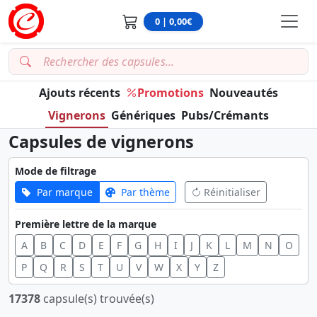
0 | 0,00€
Ajouts récents
Promotions
Nouveautés
Vignerons
Génériques
Pubs/Crémants
Capsules de vignerons
Mode de filtrage
Par marque
Par thème
Réinitialiser
Première lettre de la marque
A
B
C
D
E
F
G
H
I
J
K
L
M
N
O
P
Q
R
S
T
U
V
W
X
Y
Z
17378
capsule(s) trouvée(s)