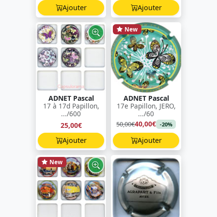
Ajouter
Ajouter
New
ADNET Pascal
ADNET Pascal
17 à 17d Papillon,
17e Papillon, JERO,
.../600
.../60
40,00€
50,00€
25,00€
-20%
Ajouter
Ajouter
New