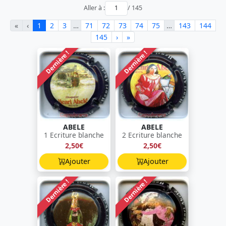
Aller à :
/ 145
«
‹
1
2
3
…
71
72
73
74
75
…
143
144
145
›
»
Dernière !
Dernière !
ABELE
ABELE
1 Ecriture blanche
2 Ecriture blanche
2,50€
2,50€
Ajouter
Ajouter
Dernière !
Dernière !