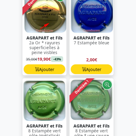
AGRAPART et Fils
AGRAPART et Fils
2a Or * rayures
7 Estampée bleue
superficielles à
peine visbles
19,90€
35,00€
2,00€
-43%
Ajouter
Ajouter
Dernière !
AGRAPART et Fils
AGRAPART et Fils
8 Estampée vert
8 Estampée vert
pâle (métallisé)
pâle * une rayure