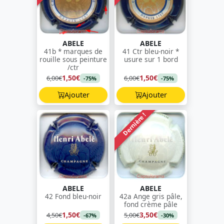
ABELE
ABELE
41b * marques de
41 Ctr bleu-noir *
rouille sous peinture
usure sur 1 bord
/ctr
1,50€
1,50€
6,00€
6,00€
-75%
-75%
Ajouter
Ajouter
Dernière !
ABELE
ABELE
42 Fond bleu-noir
42a Ange gris pâle,
fond crème pâle
1,50€
3,50€
4,50€
5,00€
-67%
-30%