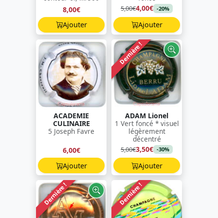
4,00€
5,00€
8,00€
-20%
Ajouter
Ajouter
Dernière !
ACADEMIE
ADAM Lionel
CULINAIRE
1 Vert foncé * visuel
5 Joseph Favre
légèrement
décentré
3,50€
5,00€
6,00€
-30%
Ajouter
Ajouter
Dernière !
Dernière !