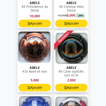
ABELE
ABELE
44 Présidence du
45 Contour bleu
Sénat
foncé
8,00€
10,00€
10,00€
-20%
Ajouter
Ajouter
Dernière !
ABELE
ABELE
47a Rosé et noir
49 Cave stylisée,
noir et or
5,00€
2,00€
Ajouter
Ajouter