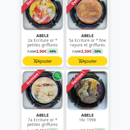
ABELE
ABELE
2a Ecriture or *
5a Ecriture or * fine
petites griffures
rayure et griffures
3,90€
3,50€
7,00€
7,00€
-44%
-50%
Ajouter
Ajouter
Dernière !
Dernière !
ABELE
ABELE
7a Ecriture or *
16c 1996
petites griffures