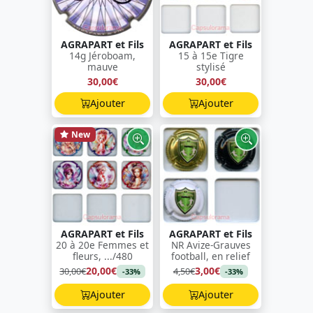
AGRAPART et Fils
AGRAPART et Fils
14g Jéroboam,
15 à 15e Tigre
mauve
stylisé
30,00€
30,00€
Ajouter
Ajouter
New
AGRAPART et Fils
AGRAPART et Fils
20 à 20e Femmes et
NR Avize-Grauves
fleurs, .../480
football, en relief
20,00€
3,00€
30,00€
4,50€
-33%
-33%
Ajouter
Ajouter