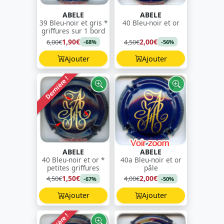
ABELE
ABELE
39 Bleu-noir et gris *
40 Bleu-noir et or
griffures sur 1 bord
1,90€
2,00€
6,00€
4,50€
-68%
-56%
Ajouter
Ajouter
Dernière !
ABELE
ABELE
40 Bleu-noir et or *
40a Bleu-noir et or
petites griffures
pâle
1,50€
2,00€
4,50€
4,00€
-67%
-50%
Ajouter
Ajouter