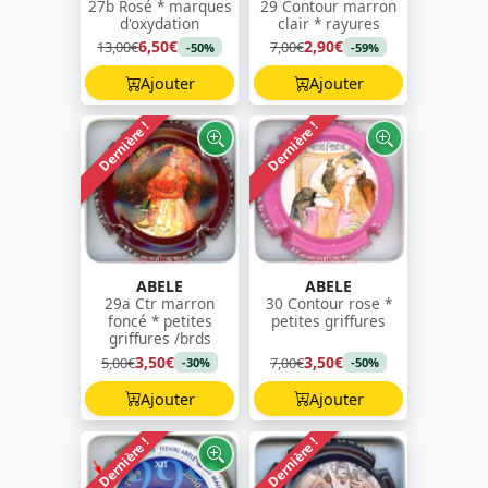
27b Rosé * marques
29 Contour marron
d'oxydation
clair * rayures
6,50€
2,90€
13,00€
7,00€
-50%
-59%
Ajouter
Ajouter
Dernière !
Dernière !
ABELE
ABELE
29a Ctr marron
30 Contour rose *
foncé * petites
petites griffures
griffures /brds
3,50€
3,50€
5,00€
7,00€
-30%
-50%
Ajouter
Ajouter
Dernière !
Dernière !