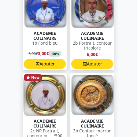
ACADEMIE
ACADEMIE
CULINAIRE
CULINAIRE
1b Fond bleu
2b Portrait, contour
tricolore
3,00€
6,00€
6,00€
-50%
Ajouter
Ajouter
New
ACADEMIE
ACADEMIE
CULINAIRE
CULINAIRE
2c NR Portrait,
3b Contour marron
contour or, .../500
foncé