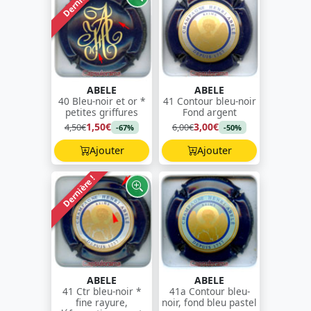
Dernière !
ABELE
ABELE
40 Bleu-noir et or *
41 Contour bleu-noir
petites griffures
Fond argent
1,50€
3,00€
4,50€
6,00€
-67%
-50%
Ajouter
Ajouter
Dernière !
ABELE
ABELE
41 Ctr bleu-noir *
41a Contour bleu-
fine rayure,
noir, fond bleu pastel