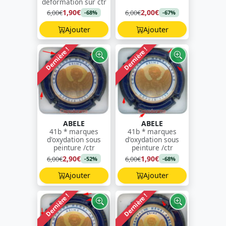
déformation sur ctr
1,90€
2,00€
6,00€
6,00€
-68%
-67%
Ajouter
Ajouter
Dernière !
Dernière !
ABELE
ABELE
41b * marques
41b * marques
d'oxydation sous
d'oxydation sous
peinture /ctr
peinture /ctr
2,90€
1,90€
6,00€
6,00€
-52%
-68%
Ajouter
Ajouter
Dernière !
Dernière !