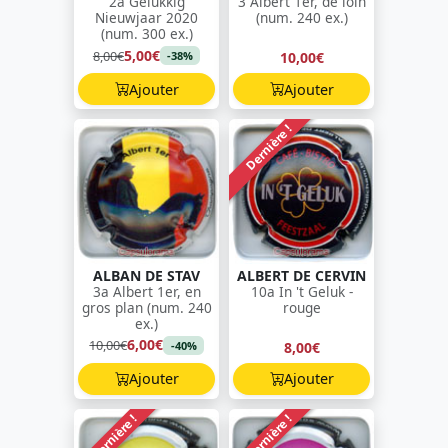
2a Gelukkig
3 Albert 1er, de loin
Nieuwjaar 2020
(num. 240 ex.)
(num. 300 ex.)
5,00€
8,00€
10,00€
-38%
Ajouter
Ajouter
Dernière !
ALBAN DE STAV
ALBERT DE CERVIN
3a Albert 1er, en
10a In 't Geluk -
gros plan (num. 240
rouge
ex.)
6,00€
10,00€
8,00€
-40%
Ajouter
Ajouter
Dernière !
Dernière !