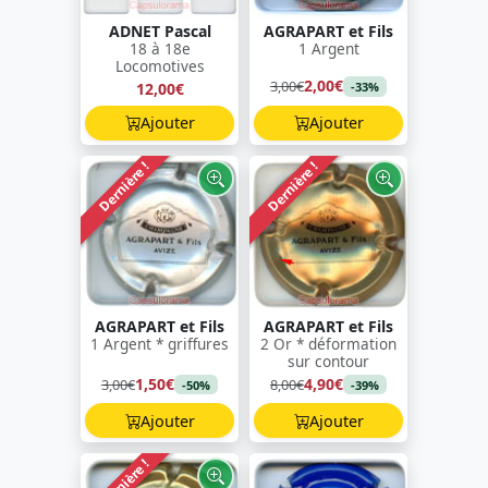
ADNET Pascal
AGRAPART et Fils
18 à 18e
1 Argent
Locomotives
2,00€
3,00€
12,00€
-33%
Ajouter
Ajouter
Dernière !
Dernière !
AGRAPART et Fils
AGRAPART et Fils
1 Argent * griffures
2 Or * déformation
sur contour
1,50€
4,90€
3,00€
8,00€
-50%
-39%
Ajouter
Ajouter
Dernière !