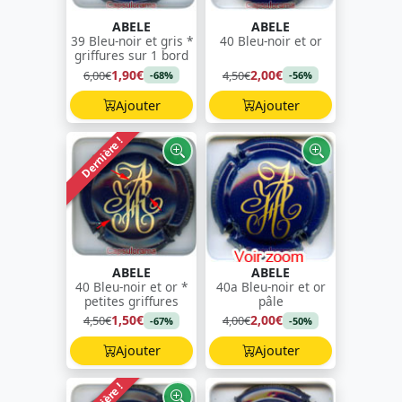
ABELE
ABELE
39 Bleu-noir et gris *
40 Bleu-noir et or
griffures sur 1 bord
1,90€
2,00€
6,00€
4,50€
-68%
-56%
Ajouter
Ajouter
Dernière !
ABELE
ABELE
40 Bleu-noir et or *
40a Bleu-noir et or
petites griffures
pâle
1,50€
2,00€
4,50€
4,00€
-67%
-50%
Ajouter
Ajouter