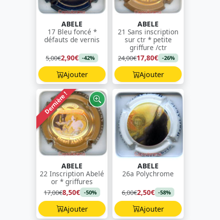
ABELE
ABELE
17 Bleu foncé *
21 Sans inscription
défauts de vernis
sur ctr * petite
griffure /ctr
2,90€
17,80€
5,00€
24,00€
-42%
-26%
Ajouter
Ajouter
Dernière !
ABELE
ABELE
22 Inscription Abelé
26a Polychrome
or * griffures
8,50€
2,50€
17,00€
6,00€
-50%
-58%
Ajouter
Ajouter