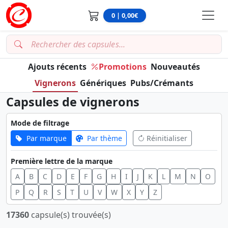
0 | 0,00€
Ajouts récents
Promotions
Nouveautés
Vignerons
Génériques
Pubs/Crémants
Capsules de vignerons
Mode de filtrage
Par marque
Par thème
Réinitialiser
Première lettre de la marque
A
B
C
D
E
F
G
H
I
J
K
L
M
N
O
P
Q
R
S
T
U
V
W
X
Y
Z
17360
capsule(s) trouvée(s)