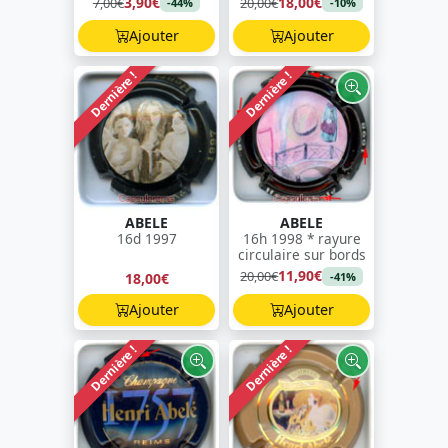
3,90€
18,00€
7,00€
20,00€
-44%
-10%
Ajouter
Ajouter
Dernière !
Dernière !
ABELE
ABELE
16d 1997
16h 1998 * rayure
circulaire sur bords
11,90€
20,00€
18,00€
-41%
Ajouter
Ajouter
Dernière !
Dernière !