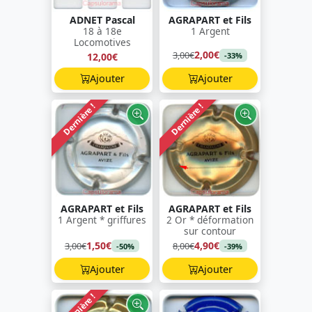
ADNET Pascal
AGRAPART et Fils
18 à 18e
1 Argent
Locomotives
2,00€
3,00€
12,00€
-33%
Ajouter
Ajouter
Dernière !
Dernière !
AGRAPART et Fils
AGRAPART et Fils
1 Argent * griffures
2 Or * déformation
sur contour
1,50€
4,90€
3,00€
8,00€
-50%
-39%
Ajouter
Ajouter
Dernière !