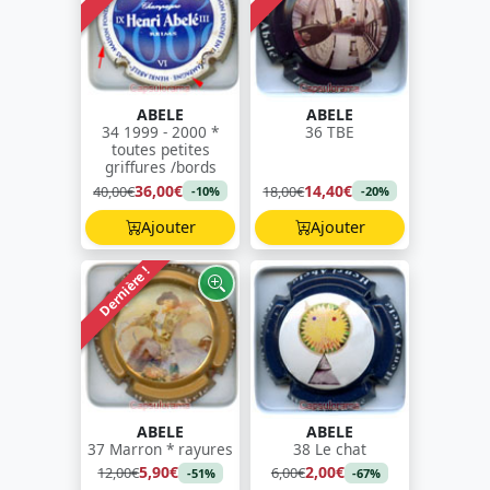
ABELE
ABELE
34 1999 - 2000 *
36 TBE
toutes petites
griffures /bords
36,00€
14,40€
40,00€
18,00€
-10%
-20%
Ajouter
Ajouter
Dernière !
ABELE
ABELE
37 Marron * rayures
38 Le chat
5,90€
2,00€
12,00€
6,00€
-51%
-67%