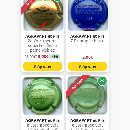
AGRAPART et Fils
AGRAPART et Fils
2a Or * rayures
7 Estampée bleue
superficielles à
peine visbles
19,90€
35,00€
2,00€
-43%
Ajouter
Ajouter
Dernière !
AGRAPART et Fils
AGRAPART et Fils
8 Estampée vert
8 Estampée vert
pâle (métallisé)
pâle * une rayure