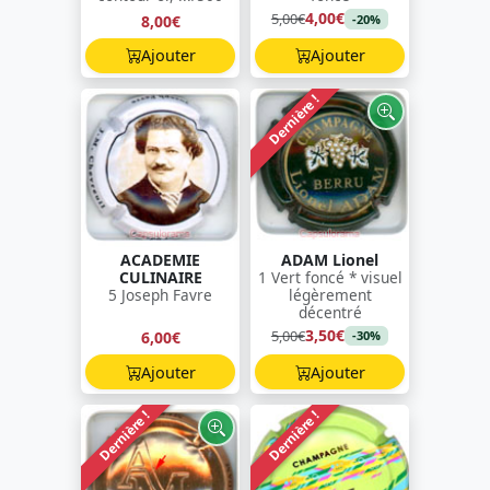
4,00€
5,00€
8,00€
-20%
Ajouter
Ajouter
Dernière !
ACADEMIE
ADAM Lionel
CULINAIRE
1 Vert foncé * visuel
5 Joseph Favre
légèrement
décentré
3,50€
5,00€
6,00€
-30%
Ajouter
Ajouter
Dernière !
Dernière !