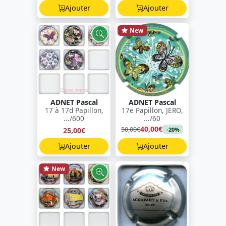
Ajouter
Ajouter
New
ADNET Pascal
ADNET Pascal
17 à 17d Papillon,
17e Papillon, JERO,
.../600
.../60
40,00€
50,00€
25,00€
-20%
Ajouter
Ajouter
New