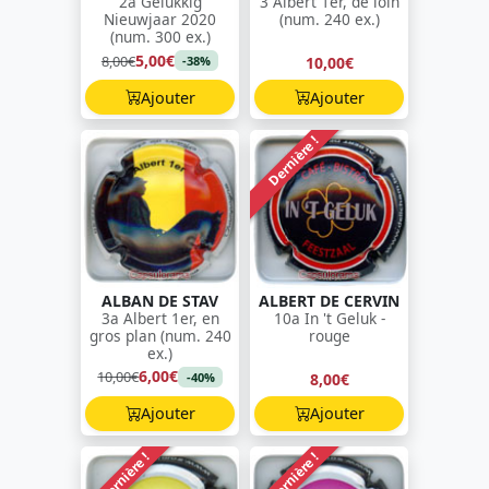
2a Gelukkig
3 Albert 1er, de loin
Nieuwjaar 2020
(num. 240 ex.)
(num. 300 ex.)
5,00€
8,00€
10,00€
-38%
Ajouter
Ajouter
Dernière !
ALBAN DE STAV
ALBERT DE CERVIN
3a Albert 1er, en
10a In 't Geluk -
gros plan (num. 240
rouge
ex.)
6,00€
10,00€
8,00€
-40%
Ajouter
Ajouter
Dernière !
Dernière !