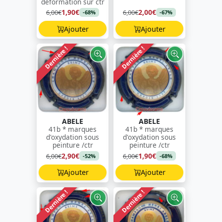
déformation sur ctr
1,90€
2,00€
6,00€
6,00€
-68%
-67%
Ajouter
Ajouter
Dernière !
Dernière !
ABELE
ABELE
41b * marques
41b * marques
d'oxydation sous
d'oxydation sous
peinture /ctr
peinture /ctr
2,90€
1,90€
6,00€
6,00€
-52%
-68%
Ajouter
Ajouter
Dernière !
Dernière !