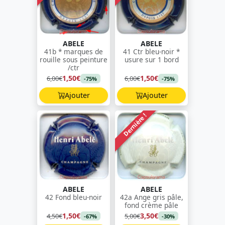
ABELE
ABELE
41b * marques de
41 Ctr bleu-noir *
rouille sous peinture
usure sur 1 bord
/ctr
1,50€
1,50€
6,00€
6,00€
-75%
-75%
Ajouter
Ajouter
Dernière !
ABELE
ABELE
42 Fond bleu-noir
42a Ange gris pâle,
fond crème pâle
1,50€
3,50€
4,50€
5,00€
-67%
-30%