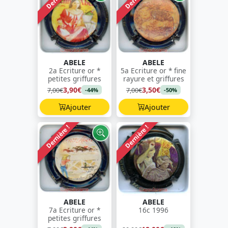
ABELE
ABELE
2a Ecriture or *
5a Ecriture or * fine
petites griffures
rayure et griffures
3,90€
3,50€
7,00€
7,00€
-44%
-50%
Ajouter
Ajouter
Dernière !
Dernière !
ABELE
ABELE
7a Ecriture or *
16c 1996
petites griffures