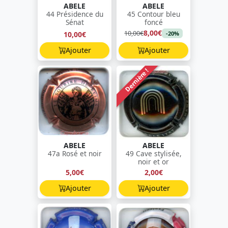
ABELE
ABELE
44 Présidence du
45 Contour bleu
Sénat
foncé
8,00€
10,00€
10,00€
-20%
Ajouter
Ajouter
Dernière !
ABELE
ABELE
47a Rosé et noir
49 Cave stylisée,
noir et or
5,00€
2,00€
Ajouter
Ajouter