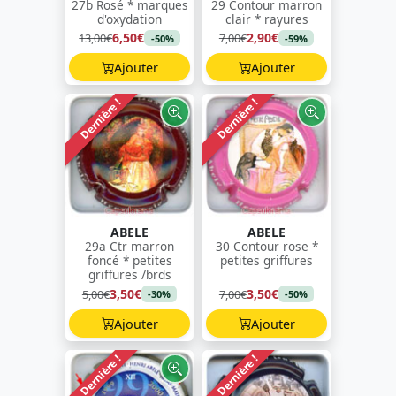
27b Rosé * marques
29 Contour marron
d'oxydation
clair * rayures
6,50€
2,90€
13,00€
7,00€
-50%
-59%
Ajouter
Ajouter
Dernière !
Dernière !
ABELE
ABELE
29a Ctr marron
30 Contour rose *
foncé * petites
petites griffures
griffures /brds
3,50€
3,50€
5,00€
7,00€
-30%
-50%
Ajouter
Ajouter
Dernière !
Dernière !