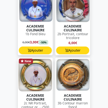
ACADEMIE
ACADEMIE
CULINAIRE
CULINAIRE
1b Fond bleu
2b Portrait, contour
tricolore
3,00€
6,00€
6,00€
-50%
Ajouter
Ajouter
New
ACADEMIE
ACADEMIE
CULINAIRE
CULINAIRE
2c NR Portrait,
3b Contour marron
contour or, .../500
foncé