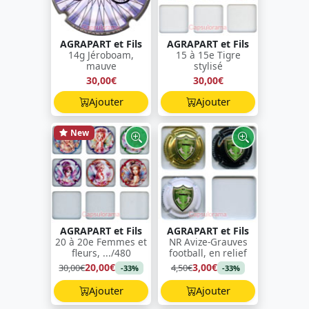
AGRAPART et Fils
AGRAPART et Fils
14g Jéroboam,
15 à 15e Tigre
mauve
stylisé
30,00€
30,00€
Ajouter
Ajouter
New
AGRAPART et Fils
AGRAPART et Fils
20 à 20e Femmes et
NR Avize-Grauves
fleurs, .../480
football, en relief
20,00€
3,00€
30,00€
4,50€
-33%
-33%
Ajouter
Ajouter