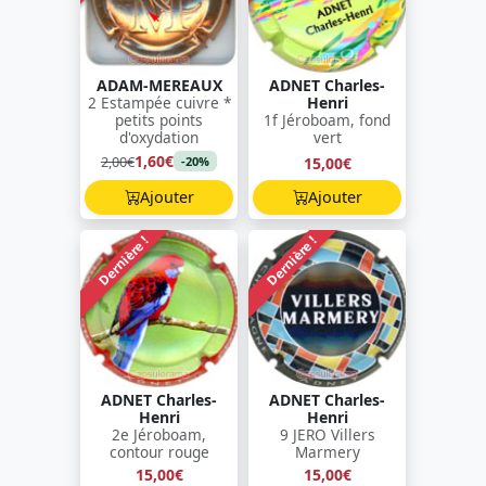
ADAM-MEREAUX
ADNET Charles-
2 Estampée cuivre *
Henri
petits points
1f Jéroboam, fond
d'oxydation
vert
1,60€
2,00€
15,00€
-20%
Ajouter
Ajouter
Dernière !
Dernière !
ADNET Charles-
ADNET Charles-
Henri
Henri
2e Jéroboam,
9 JERO Villers
contour rouge
Marmery
15,00€
15,00€