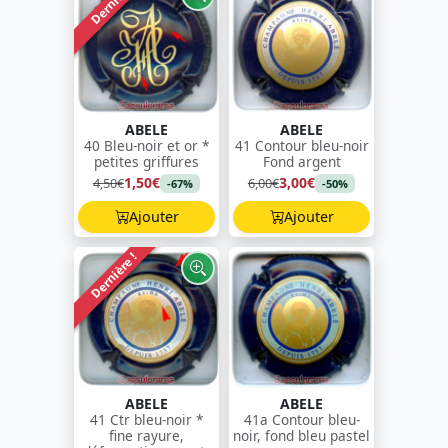
Dernière !
ABELE
ABELE
40 Bleu-noir et or *
41 Contour bleu-noir
petites griffures
Fond argent
1,50€
3,00€
4,50€
6,00€
-67%
-50%
Ajouter
Ajouter
Dernière !
ABELE
ABELE
41 Ctr bleu-noir *
41a Contour bleu-
fine rayure,
noir, fond bleu pastel