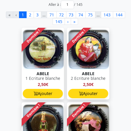
Aller à :
/ 145
«
‹
1
2
3
…
71
72
73
74
75
…
143
144
145
›
»
Dernière !
Dernière !
ABELE
ABELE
1 Ecriture blanche
2 Ecriture blanche
2,50€
2,50€
Ajouter
Ajouter
Dernière !
Dernière !