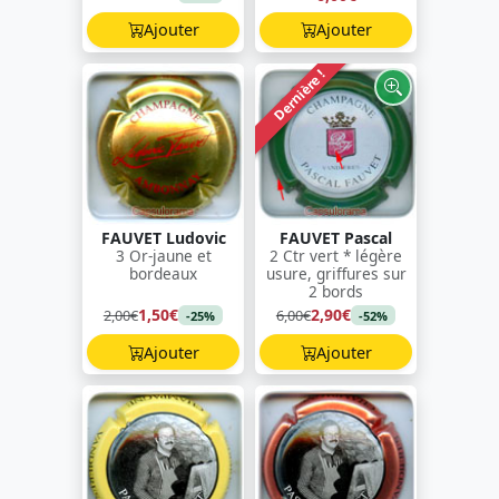
Ajouter
Ajouter
Dernière !
FAUVET Ludovic
FAUVET Pascal
3 Or-jaune et
2 Ctr vert * légère
bordeaux
usure, griffures sur
2 bords
1,50€
2,90€
2,00€
6,00€
-25%
-52%
Ajouter
Ajouter