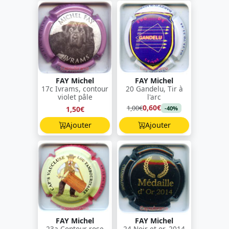
FAY Michel
FAY Michel
17c Ivrams, contour
20 Gandelu, Tir à
violet pâle
l'arc
0,60€
1,00€
1,50€
-40%
Ajouter
Ajouter
FAY Michel
FAY Michel
23a Contour rose
24 Noir et or, 2014