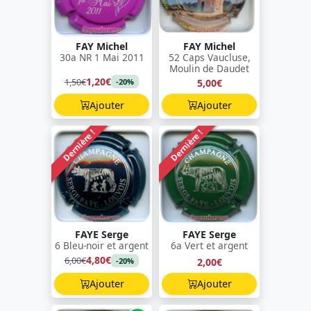
FAY Michel
FAY Michel
30a NR 1 Mai 2011
52 Caps Vaucluse,
Moulin de Daudet
1,20€
1,50€
5,00€
-20%
Ajouter
Ajouter
Dernière !
Dernière !
FAYE Serge
FAYE Serge
6 Bleu-noir et argent
6a Vert et argent
4,80€
6,00€
2,00€
-20%
Ajouter
Ajouter