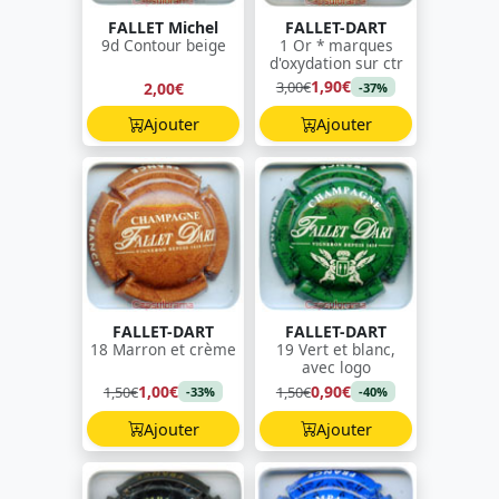
FALLET Michel
FALLET-DART
9d Contour beige
1 Or * marques
d'oxydation sur ctr
1,90€
3,00€
2,00€
-37%
Ajouter
Ajouter
FALLET-DART
FALLET-DART
18 Marron et crème
19 Vert et blanc,
avec logo
1,00€
0,90€
1,50€
1,50€
-33%
-40%
Ajouter
Ajouter