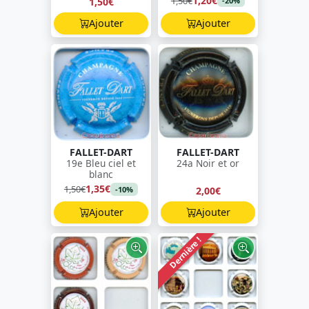
1,20€
1,50€
1,50€
-20%
Ajouter
Ajouter
FALLET-DART
FALLET-DART
19e Bleu ciel et
24a Noir et or
blanc
1,35€
1,50€
2,00€
-10%
Ajouter
Ajouter
Dernière !