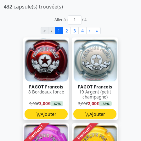
432
capsule(s) trouvée(s)
Aller à :
/ 4
«
‹
1
2
3
4
›
»
FAGOT Francois
FAGOT Francois
8 Bordeaux foncé
19 Argent (petit
champagne)
3,00€
2,00€
9,00€
3,00€
-67%
-33%
Ajouter
Ajouter
Dernière !
Dernière !