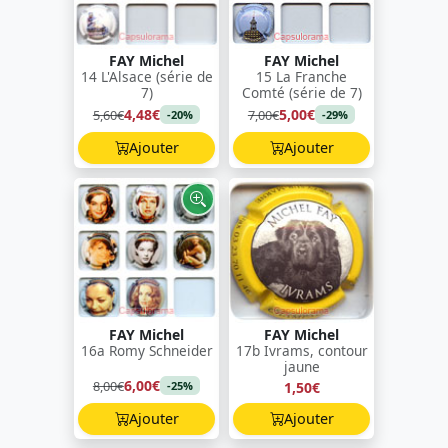
FAY Michel
FAY Michel
14 L'Alsace (série de
15 La Franche
7)
Comté (série de 7)
4,48€
5,00€
5,60€
7,00€
-20%
-29%
Ajouter
Ajouter
FAY Michel
FAY Michel
16a Romy Schneider
17b Ivrams, contour
jaune
6,00€
8,00€
1,50€
-25%
Ajouter
Ajouter