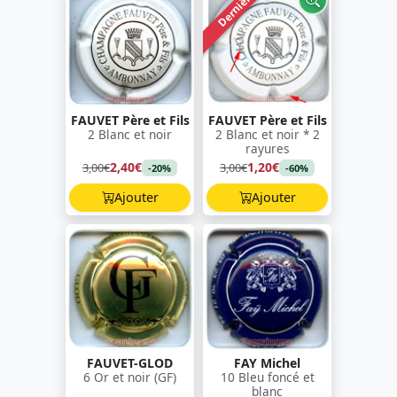
Dernière !
FAUVET Père et Fils
FAUVET Père et Fils
2 Blanc et noir
2 Blanc et noir * 2
rayures
2,40€
1,20€
3,00€
3,00€
-20%
-60%
Ajouter
Ajouter
FAUVET-GLOD
FAY Michel
6 Or et noir (GF)
10 Bleu foncé et
blanc