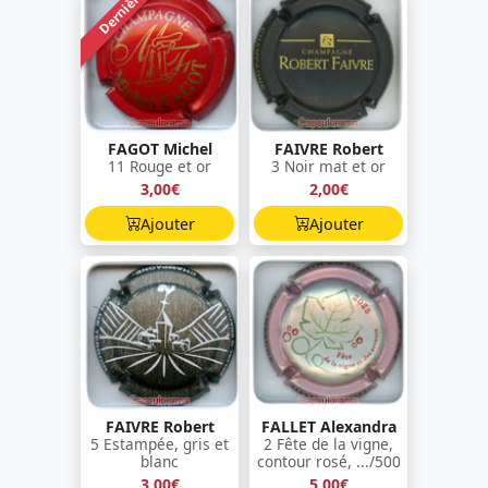
Dernière !
FAGOT Michel
FAIVRE Robert
11 Rouge et or
3 Noir mat et or
3,00€
2,00€
Ajouter
Ajouter
FAIVRE Robert
FALLET Alexandra
5 Estampée, gris et
2 Fête de la vigne,
blanc
contour rosé, .../500
3,00€
5,00€