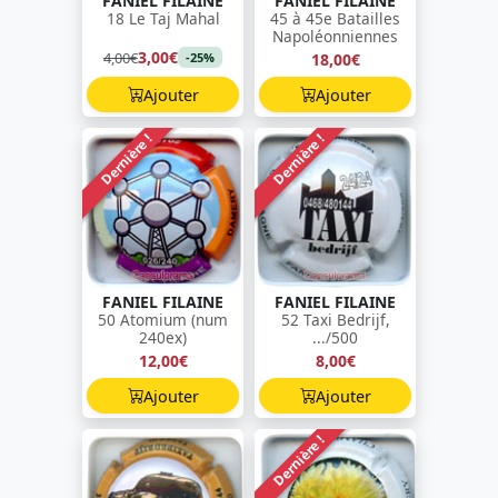
FANIEL FILAINE
FANIEL FILAINE
18 Le Taj Mahal
45 à 45e Batailles
Napoléonniennes
3,00€
4,00€
18,00€
-25%
Ajouter
Ajouter
Dernière !
Dernière !
FANIEL FILAINE
FANIEL FILAINE
50 Atomium (num
52 Taxi Bedrijf,
240ex)
.../500
12,00€
8,00€
Ajouter
Ajouter
Dernière !