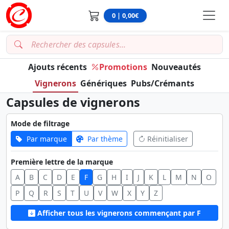
0 | 0,00€
Ajouts récents
Promotions
Nouveautés
Vignerons
Génériques
Pubs/Crémants
Capsules de vignerons
Mode de filtrage
Par marque
Par thème
Réinitialiser
Première lettre de la marque
A
B
C
D
E
F
G
H
I
J
K
L
M
N
O
P
Q
R
S
T
U
V
W
X
Y
Z
Afficher tous les vignerons commençant par F