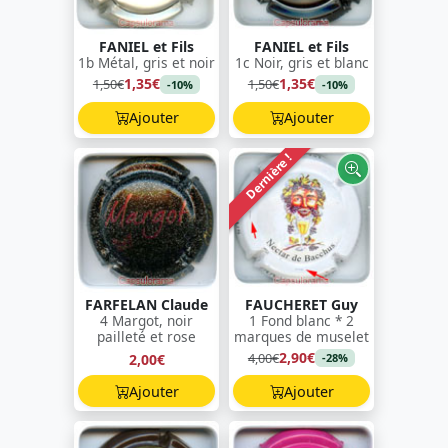
FANIEL et Fils
FANIEL et Fils
1b Métal, gris et noir
1c Noir, gris et blanc
1,35€
1,35€
1,50€
1,50€
-10%
-10%
Ajouter
Ajouter
Dernière !
FARFELAN Claude
FAUCHERET Guy
4 Margot, noir
1 Fond blanc * 2
pailleté et rose
marques de muselet
2,90€
4,00€
2,00€
-28%
Ajouter
Ajouter