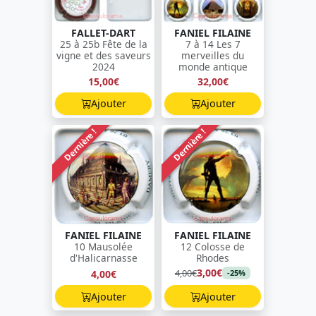
FALLET-DART
FANIEL FILAINE
25 à 25b Fête de la
7 à 14 Les 7
vigne et des saveurs
merveilles du
2024
monde antique
15,00€
32,00€
Ajouter
Ajouter
Dernière !
Dernière !
FANIEL FILAINE
FANIEL FILAINE
10 Mausolée
12 Colosse de
d'Halicarnasse
Rhodes
3,00€
4,00€
4,00€
-25%
Ajouter
Ajouter