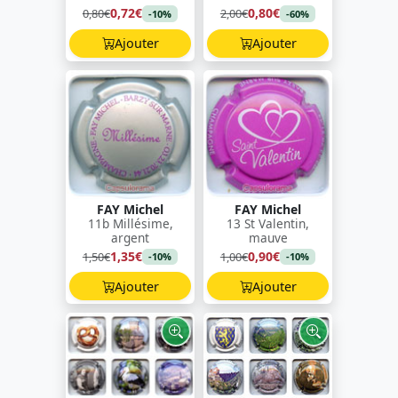
0,72€
0,80€
0,80€
2,00€
-10%
-60%
Ajouter
Ajouter
FAY Michel
FAY Michel
11b Millésime,
13 St Valentin,
argent
mauve
1,35€
0,90€
1,50€
1,00€
-10%
-10%
Ajouter
Ajouter