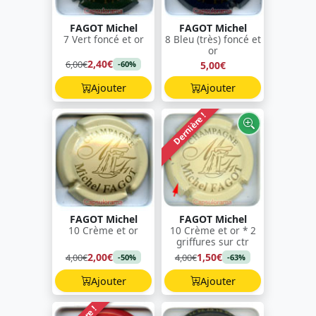
FAGOT Michel
FAGOT Michel
7 Vert foncé et or
8 Bleu (très) foncé et
or
2,40€
6,00€
5,00€
-60%
Ajouter
Ajouter
Dernière !
FAGOT Michel
FAGOT Michel
10 Crème et or
10 Crème et or * 2
griffures sur ctr
2,00€
1,50€
4,00€
4,00€
-50%
-63%
Ajouter
Ajouter