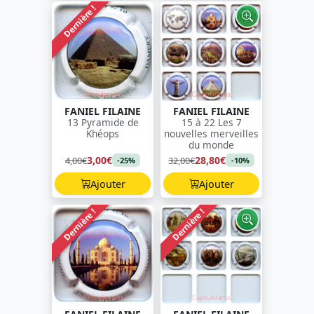
Dernière !
FANIEL FILAINE
FANIEL FILAINE
13 Pyramide de
15 à 22 Les 7
Khéops
nouvelles merveilles
du monde
3,00€
28,80€
4,00€
32,00€
-25%
-10%
Ajouter
Ajouter
Dernière !
Dernière !