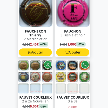
FAUCHERON
FAUCHON
Thierry
3 Fushia et noir
2 Marron et or
2,40€
1,00€
4,00€
3,00€
-40%
-67%
Ajouter
Ajouter
FAUVET COURLEUX
FAUVET COURLEUX
2 à 2e Nouvel an
3 à 3e
6,00€
9,00€
6,00€
-33%