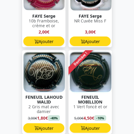
FAYE Serge
FAYE Serge
10b Framboise,
NR Cuvée Miss F
crème et or
2,00€
3,00€
Ajouter
Ajouter
Dernière !
FENEUIL LAHOUD
FENEUIL
WALID
MOBILLION
2 Gris mat avec
1 Vert foncé et or
damier
1,80€
4,50€
3,00€
5,00€
-40%
-10%
Ajouter
Ajouter