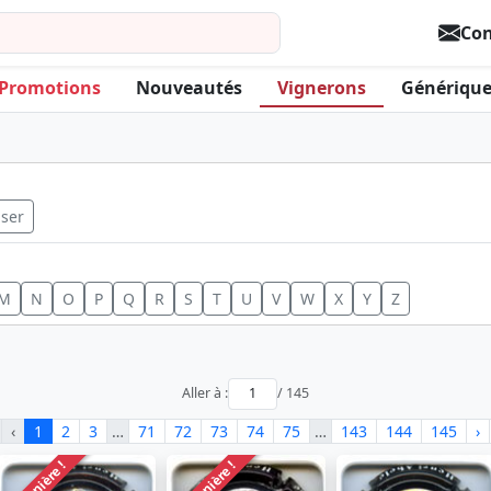
Con
Promotions
Nouveautés
Vignerons
Générique
iser
M
N
O
P
Q
R
S
T
U
V
W
X
Y
Z
Aller à :
/ 145
‹
1
2
3
…
71
72
73
74
75
…
143
144
145
›
Dernière !
Dernière !