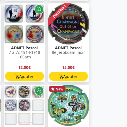
Dernière !
ADNET Pascal
ADNET Pascal
7 à 7c 1914-1918
8e Jéroboam, noir
100ans
12,00€
15,00€
Ajouter
Ajouter
New