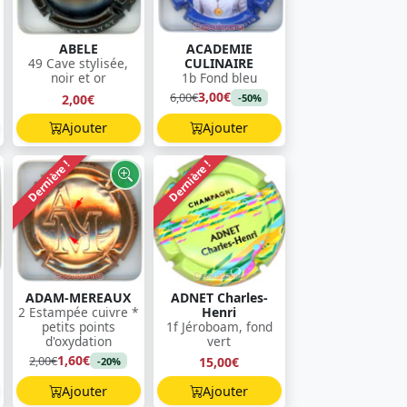
ABELE
ACADEMIE
49 Cave stylisée,
CULINAIRE
noir et or
1b Fond bleu
3,00€
6,00€
2,00€
-50%
Ajouter
Ajouter
Dernière !
Dernière !
ADAM-MEREAUX
ADNET Charles-
2 Estampée cuivre *
Henri
petits points
1f Jéroboam, fond
d'oxydation
vert
1,60€
2,00€
15,00€
-20%
Ajouter
Ajouter