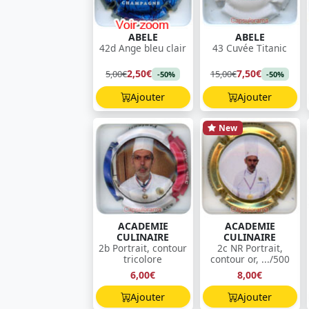
ABELE
ABELE
42d Ange bleu clair
43 Cuvée Titanic
2,50€
7,50€
5,00€
15,00€
-50%
-50%
Ajouter
Ajouter
New
ACADEMIE
ACADEMIE
CULINAIRE
CULINAIRE
2b Portrait, contour
2c NR Portrait,
tricolore
contour or, .../500
6,00€
8,00€
Ajouter
Ajouter