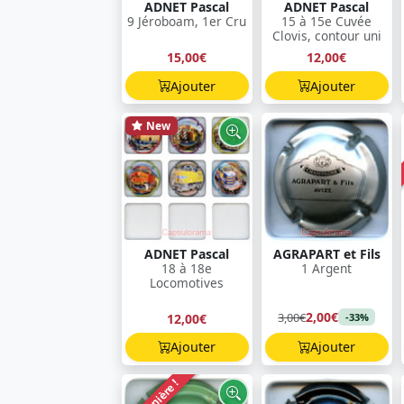
ADNET Pascal
ADNET Pascal
9 Jéroboam, 1er Cru
15 à 15e Cuvée
Clovis, contour uni
15,00€
12,00€
Ajouter
Ajouter
New
ADNET Pascal
AGRAPART et Fils
18 à 18e
1 Argent
Locomotives
2,00€
3,00€
12,00€
-33%
Ajouter
Ajouter
Dernière !