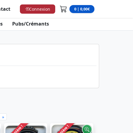
tact
Connexion
0 | 0,00€
s
Pubs/Crémants
»
Dernière !
Dernière !