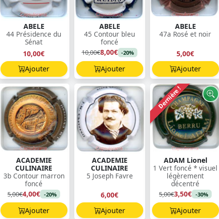
ABELE
ABELE
ABELE
44 Présidence du
45 Contour bleu
47a Rosé et noir
Sénat
foncé
8,00€
10,00€
10,00€
5,00€
-20%
Ajouter
Ajouter
Ajouter
Dernière !
ACADEMIE
ACADEMIE
ADAM Lionel
CULINAIRE
CULINAIRE
1 Vert foncé * visuel
3b Contour marron
5 Joseph Favre
légèrement
foncé
décentré
4,00€
3,50€
5,00€
5,00€
6,00€
-20%
-30%
Ajouter
Ajouter
Ajouter