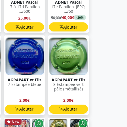
ADNET Pascal
ADNET Pascal
17 à 17d Papillon,
17e Papillon, JERO,
.../600
.../60
40,00€
50,00€
25,00€
-20%
Ajouter
Ajouter
AGRAPART et Fils
AGRAPART et Fils
7 Estampée bleue
8 Estampée vert
pâle (métallisé)
2,00€
2,00€
Ajouter
Ajouter
New