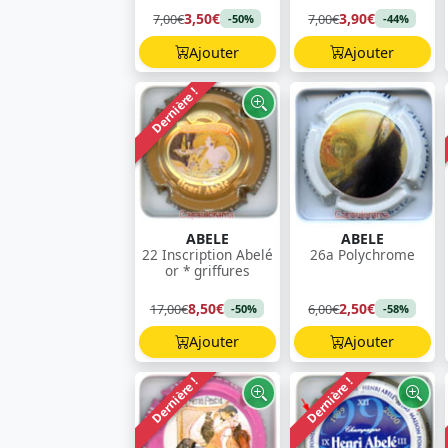
3,50€
3,90€
7,00€
7,00€
-50%
-44%
Ajouter
Ajouter
Dernière !
ABELE
ABELE
22 Inscription Abelé
26a Polychrome
or * griffures
8,50€
2,50€
17,00€
6,00€
-50%
-58%
Ajouter
Ajouter
Dernière !
Dernière !