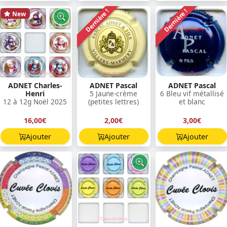
Dernière !
Dernière !
New
ADNET Charles-
ADNET Pascal
ADNET Pascal
Henri
5 Jaune-crème
6 Bleu vif métallisé
12 à 12g Noël 2025
(petites lettres)
et blanc
16,00€
2,00€
3,00€
Ajouter
Ajouter
Ajouter