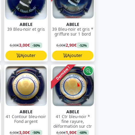
ABELE
ABELE
39 Bleu-noir et gris
39 Bleu-noir et gris *
griffure sur 1 bord
3,00€
2,90€
6,00€
6,00€
-50%
-52%
Ajouter
Ajouter
Dernière !
ABELE
ABELE
41 Contour bleu-noir
41 Ctr bleu-noir *
Fond argent
fine rayure,
déformation sur ctr
3,00€
1,90€
6,00€
6,00€
-50%
-68%