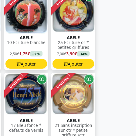
ABELE
ABELE
10 Ecriture blanche
2a Ecriture or *
petites griffures
1,75€
3,90€
2,50€
7,00€
-30%
-44%
Ajouter
Ajouter
Dernière !
Dernière !
ABELE
ABELE
17 Bleu foncé *
21 Sans inscription
défauts de vernis
sur ctr * petite
griffure /ctr