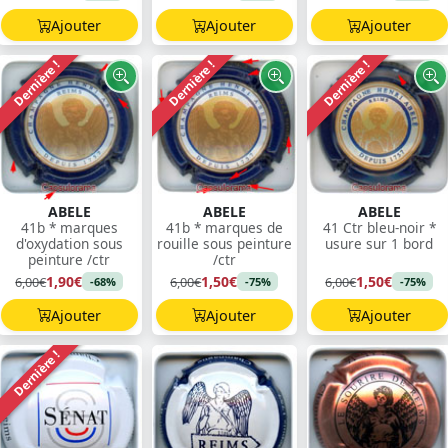
Ajouter
Ajouter
Ajouter
Dernière !
Dernière !
Dernière !
ABELE
ABELE
ABELE
41b * marques
41b * marques de
41 Ctr bleu-noir *
d'oxydation sous
rouille sous peinture
usure sur 1 bord
peinture /ctr
/ctr
1,90€
1,50€
1,50€
6,00€
6,00€
6,00€
-68%
-75%
-75%
Ajouter
Ajouter
Ajouter
Dernière !