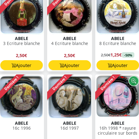
ABELE
ABELE
ABELE
3 Ecriture blanche
4 Ecriture blanche
8 Ecriture blanche
1,25€
2,50€
2,50€
2,50€
-50%
Ajouter
Ajouter
Ajouter
Dernière !
Dernière !
Dernière !
ABELE
ABELE
ABELE
16c 1996
16d 1997
16h 1998 * rayure
circulaire sur bords