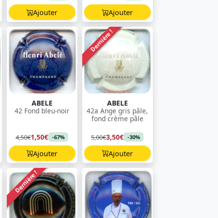
Ajouter
Ajouter
Dernière !
ABELE
ABELE
42 Fond bleu-noir
42a Ange gris pâle,
fond crème pâle
1,50€
3,50€
4,50€
5,00€
-67%
-30%
Ajouter
Ajouter
Dernière !