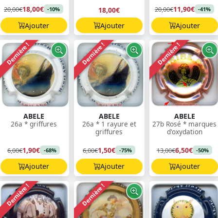
18,00€
11,90€
20,00€
20,00€
18,00€
-10%
-41%
Ajouter
Ajouter
Ajouter
Dernière !
Dernière !
Dernière !
ABELE
ABELE
ABELE
26a * griffures
26a * 1 rayure et
27b Rosé * marques
griffures
d'oxydation
1,90€
1,50€
6,50€
6,00€
6,00€
13,00€
-68%
-75%
-50%
Ajouter
Ajouter
Ajouter
Dernière !
Dernière !