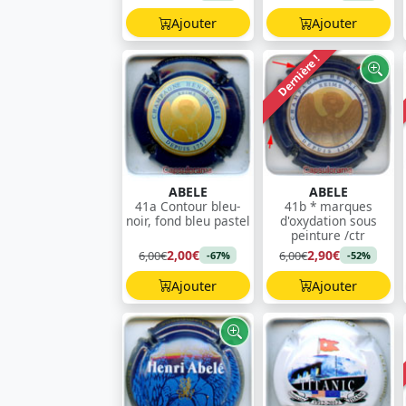
Ajouter
Ajouter
Dernière !
ABELE
ABELE
41a Contour bleu-
41b * marques
noir, fond bleu pastel
d'oxydation sous
peinture /ctr
2,00€
2,90€
6,00€
6,00€
-67%
-52%
Ajouter
Ajouter