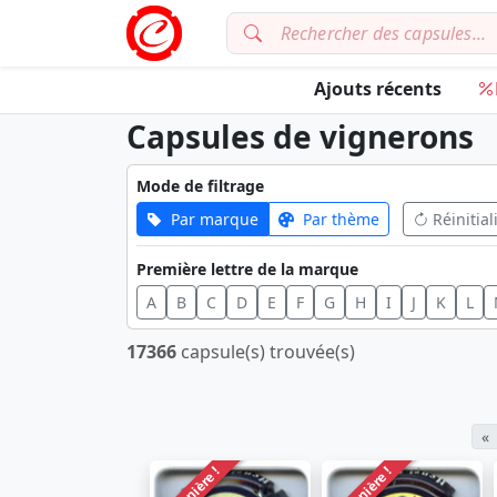
Ajouts récents
Capsules de vignerons
Mode de filtrage
Par marque
Par thème
Réinitial
Première lettre de la marque
A
B
C
D
E
F
G
H
I
J
K
L
17366
capsule(s) trouvée(s)
«
Dernière !
Dernière !