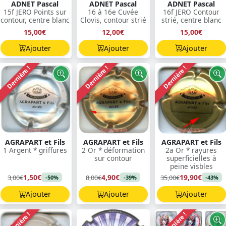
ADNET Pascal
ADNET Pascal
ADNET Pascal
15f JERO Points sur
16 à 16e Cuvée
16f JERO Contour
contour, centre blanc
Clovis, contour strié
strié, centre blanc
15,00€
12,00€
15,00€
Ajouter
Ajouter
Ajouter
Dernière !
Dernière !
Dernière !
AGRAPART et Fils
AGRAPART et Fils
AGRAPART et Fils
1 Argent * griffures
2 Or * déformation
2a Or * rayures
sur contour
superficielles à
peine visbles
1,50€
4,90€
19,90€
3,00€
8,00€
35,00€
-50%
-39%
-43%
Ajouter
Ajouter
Ajouter
Dernière !
Dernière !