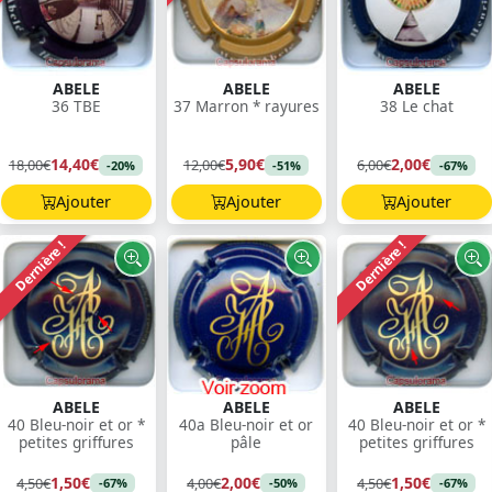
ABELE
ABELE
ABELE
36 TBE
37 Marron * rayures
38 Le chat
14,40€
5,90€
2,00€
18,00€
12,00€
6,00€
-20%
-51%
-67%
Ajouter
Ajouter
Ajouter
Dernière !
Dernière !
ABELE
ABELE
ABELE
40 Bleu-noir et or *
40a Bleu-noir et or
40 Bleu-noir et or *
petites griffures
pâle
petites griffures
1,50€
2,00€
1,50€
4,50€
4,00€
4,50€
-67%
-50%
-67%