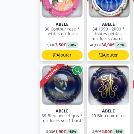
ABELE
ABELE
30 Contour rose *
34 1999 - 2000 *
petites griffures
toutes petites
griffures /bords
3,50€
36,00€
7,00€
40,00€
-50%
-10%
Ajouter
Ajouter
Dernière !
ABELE
ABELE
39 Bleu-noir et gris *
40 Bleu-noir et or
griffures sur 1 bord
1,90€
2,00€
6,00€
4,50€
-68%
-56%