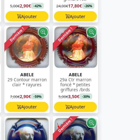
2,90€
17,80€
5,00€
24,00€
-42%
-26%
Ajouter
Ajouter
Dernière !
Dernière !
ABELE
ABELE
29 Contour marron
29a Ctr marron
clair * rayures
foncé * petites
griffures /brds
2,90€
3,50€
7,00€
5,00€
-59%
-30%
Ajouter
Ajouter
Dernière !