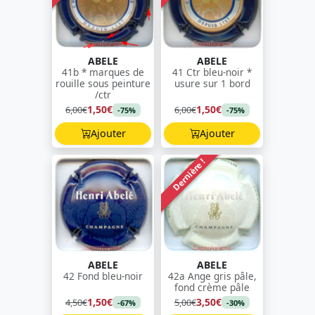
ABELE
ABELE
41b * marques de
41 Ctr bleu-noir *
rouille sous peinture
usure sur 1 bord
/ctr
1,50€
1,50€
6,00€
6,00€
-75%
-75%
Ajouter
Ajouter
Dernière !
ABELE
ABELE
42 Fond bleu-noir
42a Ange gris pâle,
fond crème pâle
1,50€
3,50€
4,50€
5,00€
-67%
-30%