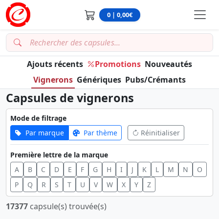
0 | 0,00€
Ajouts récents
Promotions
Nouveautés
Vignerons
Génériques
Pubs/Crémants
Capsules de vignerons
Mode de filtrage
Par marque
Par thème
Réinitialiser
Première lettre de la marque
A
B
C
D
E
F
G
H
I
J
K
L
M
N
O
P
Q
R
S
T
U
V
W
X
Y
Z
17377
capsule(s) trouvée(s)