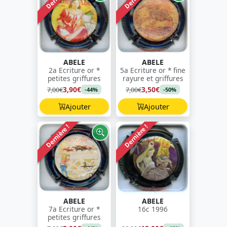
ABELE
ABELE
2a Ecriture or *
5a Ecriture or * fine
petites griffures
rayure et griffures
3,90€
3,50€
7,00€
7,00€
-44%
-50%
Ajouter
Ajouter
Dernière !
Dernière !
ABELE
ABELE
7a Ecriture or *
16c 1996
petites griffures