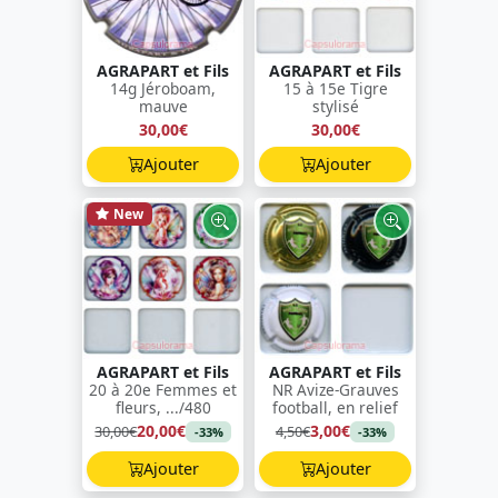
AGRAPART et Fils
AGRAPART et Fils
14g Jéroboam,
15 à 15e Tigre
mauve
stylisé
30,00€
30,00€
Ajouter
Ajouter
New
AGRAPART et Fils
AGRAPART et Fils
20 à 20e Femmes et
NR Avize-Grauves
fleurs, .../480
football, en relief
20,00€
3,00€
30,00€
4,50€
-33%
-33%
Ajouter
Ajouter