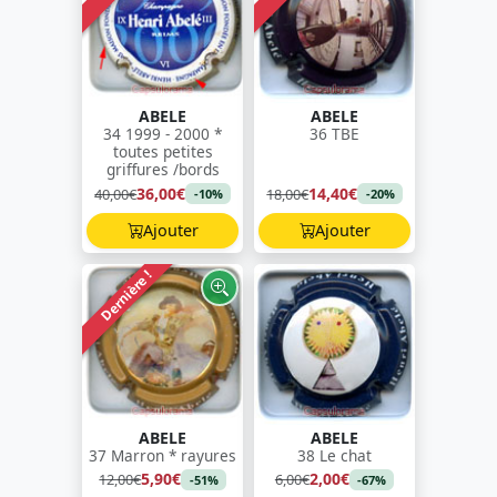
ABELE
ABELE
34 1999 - 2000 *
36 TBE
toutes petites
griffures /bords
36,00€
14,40€
40,00€
18,00€
-10%
-20%
Ajouter
Ajouter
Dernière !
ABELE
ABELE
37 Marron * rayures
38 Le chat
5,90€
2,00€
12,00€
6,00€
-51%
-67%