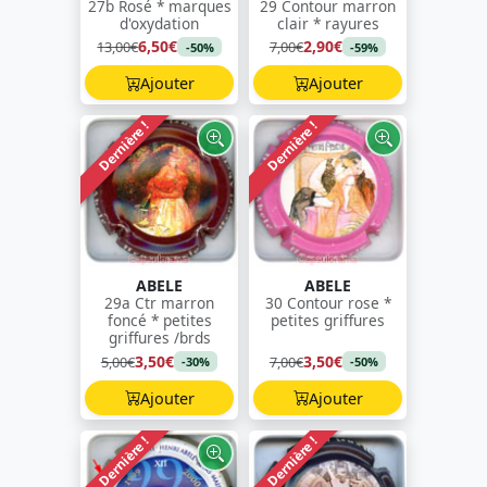
27b Rosé * marques
29 Contour marron
d'oxydation
clair * rayures
6,50€
2,90€
13,00€
7,00€
-50%
-59%
Ajouter
Ajouter
Dernière !
Dernière !
ABELE
ABELE
29a Ctr marron
30 Contour rose *
foncé * petites
petites griffures
griffures /brds
3,50€
3,50€
5,00€
7,00€
-30%
-50%
Ajouter
Ajouter
Dernière !
Dernière !