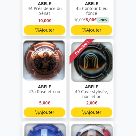
ABELE
ABELE
44 Présidence du
45 Contour bleu
Sénat
foncé
8,00€
10,00€
10,00€
-20%
Ajouter
Ajouter
Dernière !
ABELE
ABELE
47a Rosé et noir
49 Cave stylisée,
noir et or
5,00€
2,00€
Ajouter
Ajouter