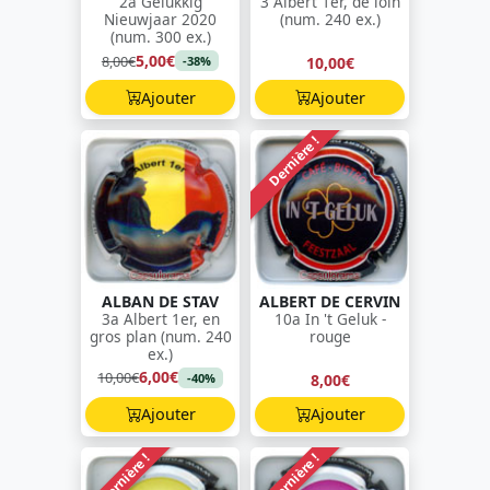
2a Gelukkig
3 Albert 1er, de loin
Nieuwjaar 2020
(num. 240 ex.)
(num. 300 ex.)
5,00€
8,00€
10,00€
-38%
Ajouter
Ajouter
Dernière !
ALBAN DE STAV
ALBERT DE CERVIN
3a Albert 1er, en
10a In 't Geluk -
gros plan (num. 240
rouge
ex.)
6,00€
10,00€
8,00€
-40%
Ajouter
Ajouter
Dernière !
Dernière !