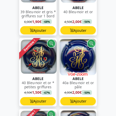
ABELE
ABELE
39 Bleu-noir et gris *
40 Bleu-noir et or
griffures sur 1 bord
1,90€
2,00€
6,00€
4,50€
-68%
-56%
Ajouter
Ajouter
Dernière !
ABELE
ABELE
40 Bleu-noir et or *
40a Bleu-noir et or
petites griffures
pâle
1,50€
2,00€
4,50€
4,00€
-67%
-50%
Ajouter
Ajouter