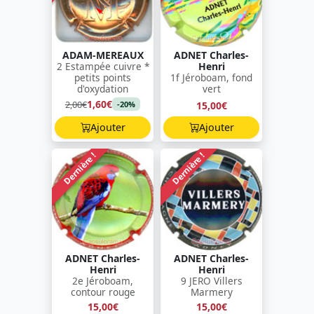
ADAM-MEREAUX
ADNET Charles-
2 Estampée cuivre *
Henri
petits points
1f Jéroboam, fond
d'oxydation
vert
1,60€
2,00€
15,00€
-20%
Ajouter
Ajouter
Dernière !
Dernière !
ADNET Charles-
ADNET Charles-
Henri
Henri
2e Jéroboam,
9 JERO Villers
contour rouge
Marmery
15,00€
15,00€