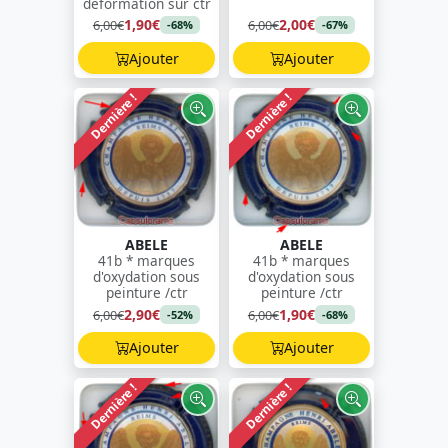
déformation sur ctr
1,90€
2,00€
6,00€
6,00€
-68%
-67%
Ajouter
Ajouter
Dernière !
Dernière !
ABELE
ABELE
41b * marques
41b * marques
d'oxydation sous
d'oxydation sous
peinture /ctr
peinture /ctr
2,90€
1,90€
6,00€
6,00€
-52%
-68%
Ajouter
Ajouter
Dernière !
Dernière !