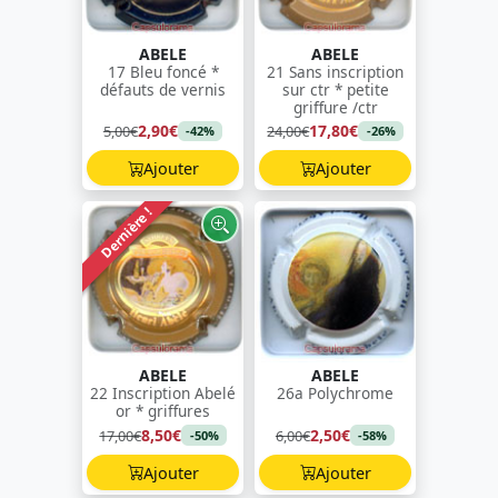
ABELE
ABELE
17 Bleu foncé *
21 Sans inscription
défauts de vernis
sur ctr * petite
griffure /ctr
2,90€
17,80€
5,00€
24,00€
-42%
-26%
Ajouter
Ajouter
Dernière !
ABELE
ABELE
22 Inscription Abelé
26a Polychrome
or * griffures
8,50€
2,50€
17,00€
6,00€
-50%
-58%
Ajouter
Ajouter