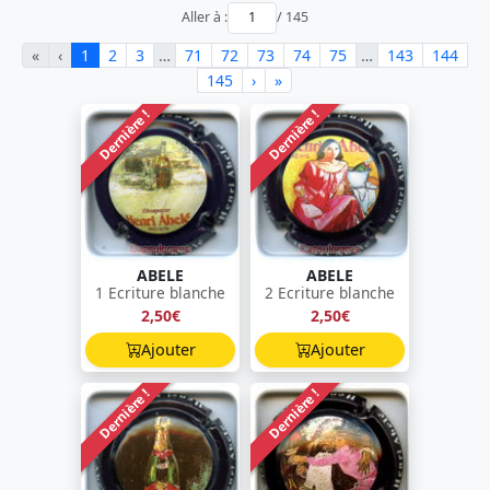
Aller à :
/ 145
«
‹
1
2
3
…
71
72
73
74
75
…
143
144
145
›
»
Dernière !
Dernière !
ABELE
ABELE
1 Ecriture blanche
2 Ecriture blanche
2,50€
2,50€
Ajouter
Ajouter
Dernière !
Dernière !