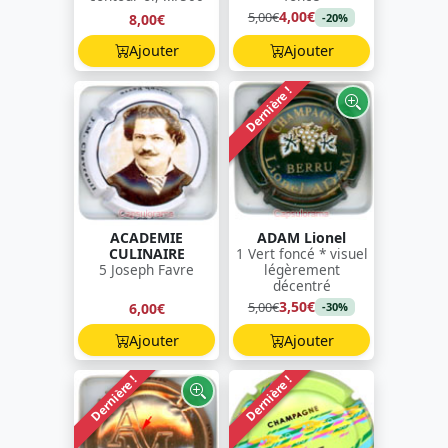
4,00€
5,00€
8,00€
-20%
Ajouter
Ajouter
Dernière !
ACADEMIE
ADAM Lionel
CULINAIRE
1 Vert foncé * visuel
5 Joseph Favre
légèrement
décentré
3,50€
5,00€
6,00€
-30%
Ajouter
Ajouter
Dernière !
Dernière !