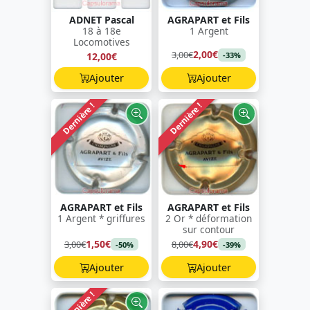
ADNET Pascal
AGRAPART et Fils
18 à 18e
1 Argent
Locomotives
2,00€
3,00€
12,00€
-33%
Ajouter
Ajouter
Dernière !
Dernière !
AGRAPART et Fils
AGRAPART et Fils
1 Argent * griffures
2 Or * déformation
sur contour
1,50€
4,90€
3,00€
8,00€
-50%
-39%
Ajouter
Ajouter
Dernière !