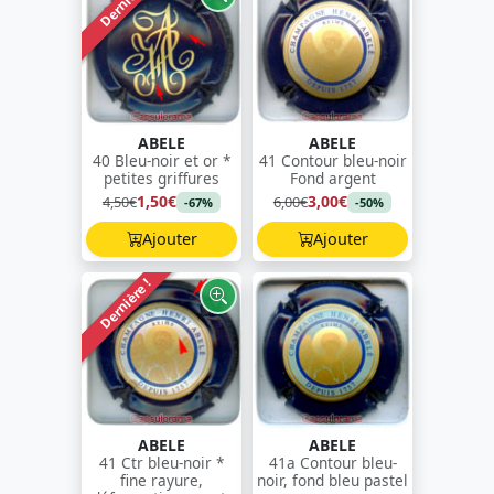
Dernière !
ABELE
ABELE
40 Bleu-noir et or *
41 Contour bleu-noir
petites griffures
Fond argent
1,50€
3,00€
4,50€
6,00€
-67%
-50%
Ajouter
Ajouter
Dernière !
ABELE
ABELE
41 Ctr bleu-noir *
41a Contour bleu-
fine rayure,
noir, fond bleu pastel