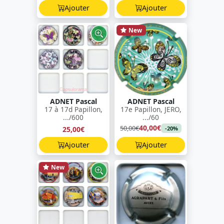
Ajouter
Ajouter
New
ADNET Pascal
ADNET Pascal
17 à 17d Papillon,
17e Papillon, JERO,
.../600
.../60
40,00€
50,00€
25,00€
-20%
Ajouter
Ajouter
New