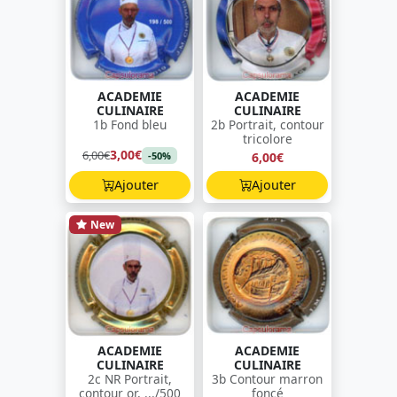
ACADEMIE
ACADEMIE
CULINAIRE
CULINAIRE
1b Fond bleu
2b Portrait, contour
tricolore
3,00€
6,00€
6,00€
-50%
Ajouter
Ajouter
New
ACADEMIE
ACADEMIE
CULINAIRE
CULINAIRE
2c NR Portrait,
3b Contour marron
contour or, .../500
foncé