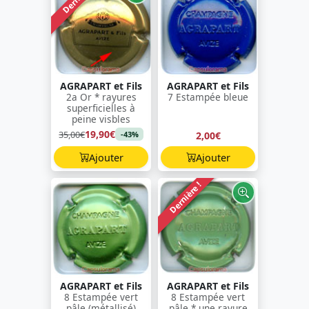
AGRAPART et Fils
AGRAPART et Fils
2a Or * rayures
7 Estampée bleue
superficielles à
peine visbles
19,90€
35,00€
2,00€
-43%
Ajouter
Ajouter
Dernière !
AGRAPART et Fils
AGRAPART et Fils
8 Estampée vert
8 Estampée vert
pâle (métallisé)
pâle * une rayure