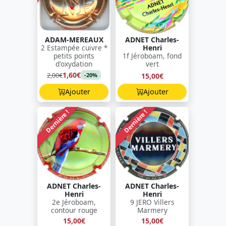
ADAM-MEREAUX
ADNET Charles-
2 Estampée cuivre *
Henri
petits points
1f Jéroboam, fond
d'oxydation
vert
1,60€
2,00€
15,00€
-20%
Ajouter
Ajouter
Dernière !
Dernière !
ADNET Charles-
ADNET Charles-
Henri
Henri
2e Jéroboam,
9 JERO Villers
contour rouge
Marmery
15,00€
15,00€