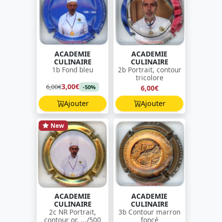
ACADEMIE
ACADEMIE
CULINAIRE
CULINAIRE
1b Fond bleu
2b Portrait, contour
tricolore
3,00€
6,00€
6,00€
-50%
Ajouter
Ajouter
New
ACADEMIE
ACADEMIE
CULINAIRE
CULINAIRE
2c NR Portrait,
3b Contour marron
contour or, .../500
foncé