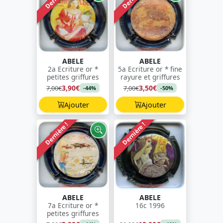
ABELE
ABELE
2a Ecriture or *
5a Ecriture or * fine
petites griffures
rayure et griffures
3,90€
3,50€
7,00€
7,00€
-44%
-50%
Ajouter
Ajouter
Dernière !
Dernière !
ABELE
ABELE
7a Ecriture or *
16c 1996
petites griffures