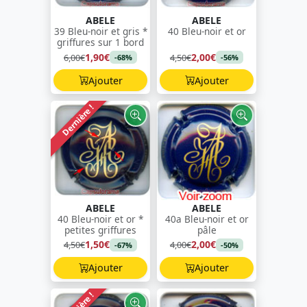
ABELE
ABELE
39 Bleu-noir et gris *
40 Bleu-noir et or
griffures sur 1 bord
1,90€
2,00€
6,00€
4,50€
-68%
-56%
Ajouter
Ajouter
Dernière !
ABELE
ABELE
40 Bleu-noir et or *
40a Bleu-noir et or
petites griffures
pâle
1,50€
2,00€
4,50€
4,00€
-67%
-50%
Ajouter
Ajouter