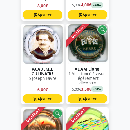
4,00€
5,00€
8,00€
-20%
Ajouter
Ajouter
Dernière !
ACADEMIE
ADAM Lionel
CULINAIRE
1 Vert foncé * visuel
5 Joseph Favre
légèrement
décentré
3,50€
5,00€
6,00€
-30%
Ajouter
Ajouter
Dernière !
Dernière !