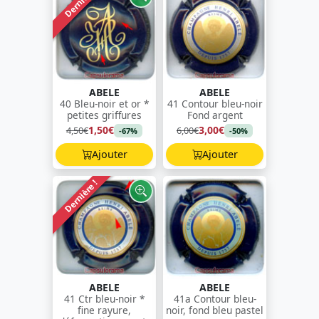
Dernière !
ABELE
ABELE
40 Bleu-noir et or *
41 Contour bleu-noir
petites griffures
Fond argent
1,50€
3,00€
4,50€
6,00€
-67%
-50%
Ajouter
Ajouter
Dernière !
ABELE
ABELE
41 Ctr bleu-noir *
41a Contour bleu-
fine rayure,
noir, fond bleu pastel