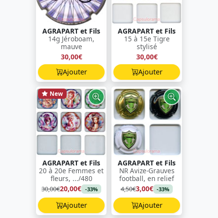
AGRAPART et Fils
AGRAPART et Fils
14g Jéroboam,
15 à 15e Tigre
mauve
stylisé
30,00€
30,00€
Ajouter
Ajouter
New
AGRAPART et Fils
AGRAPART et Fils
20 à 20e Femmes et
NR Avize-Grauves
fleurs, .../480
football, en relief
20,00€
3,00€
30,00€
4,50€
-33%
-33%
Ajouter
Ajouter