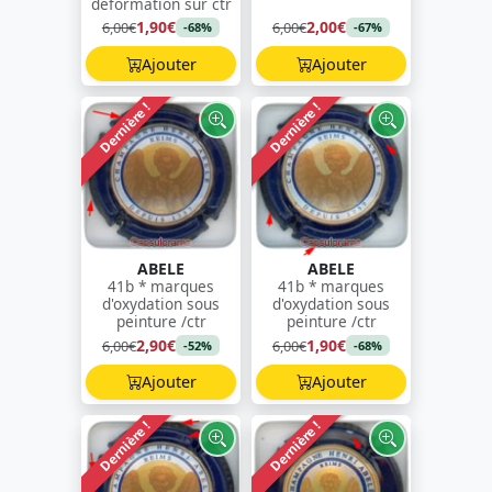
déformation sur ctr
1,90€
2,00€
6,00€
6,00€
-68%
-67%
Ajouter
Ajouter
Dernière !
Dernière !
ABELE
ABELE
41b * marques
41b * marques
d'oxydation sous
d'oxydation sous
peinture /ctr
peinture /ctr
2,90€
1,90€
6,00€
6,00€
-52%
-68%
Ajouter
Ajouter
Dernière !
Dernière !