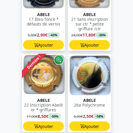
ABELE
ABELE
17 Bleu foncé *
21 Sans inscription
défauts de vernis
sur ctr * petite
griffure /ctr
2,90€
17,80€
5,00€
24,00€
-42%
-26%
Ajouter
Ajouter
Dernière !
ABELE
ABELE
22 Inscription Abelé
26a Polychrome
or * griffures
8,50€
2,50€
17,00€
6,00€
-50%
-58%
Ajouter
Ajouter