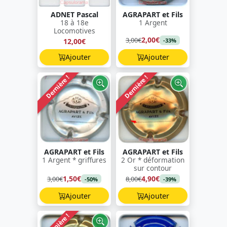
ADNET Pascal
AGRAPART et Fils
18 à 18e
1 Argent
Locomotives
2,00€
3,00€
12,00€
-33%
Ajouter
Ajouter
Dernière !
Dernière !
AGRAPART et Fils
AGRAPART et Fils
1 Argent * griffures
2 Or * déformation
sur contour
1,50€
4,90€
3,00€
8,00€
-50%
-39%
Ajouter
Ajouter
Dernière !