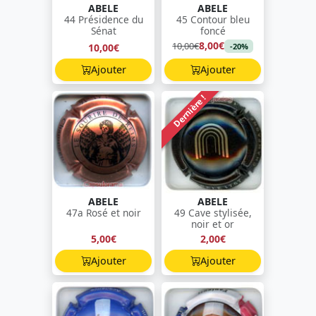
ABELE
ABELE
44 Présidence du
45 Contour bleu
Sénat
foncé
8,00€
10,00€
10,00€
-20%
Ajouter
Ajouter
Dernière !
ABELE
ABELE
47a Rosé et noir
49 Cave stylisée,
noir et or
5,00€
2,00€
Ajouter
Ajouter