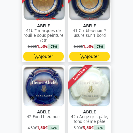
ABELE
ABELE
41b * marques de
41 Ctr bleu-noir *
rouille sous peinture
usure sur 1 bord
/ctr
1,50€
1,50€
6,00€
6,00€
-75%
-75%
Ajouter
Ajouter
Dernière !
ABELE
ABELE
42 Fond bleu-noir
42a Ange gris pâle,
fond crème pâle
1,50€
3,50€
4,50€
5,00€
-67%
-30%