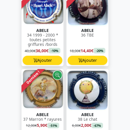
ABELE
ABELE
34 1999 - 2000 *
36 TBE
toutes petites
griffures /bords
36,00€
14,40€
40,00€
18,00€
-10%
-20%
Ajouter
Ajouter
Dernière !
ABELE
ABELE
37 Marron * rayures
38 Le chat
5,90€
2,00€
12,00€
6,00€
-51%
-67%