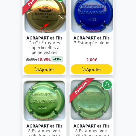
AGRAPART et Fils
AGRAPART et Fils
2a Or * rayures
7 Estampée bleue
superficielles à
peine visbles
19,90€
35,00€
2,00€
-43%
Ajouter
Ajouter
Dernière !
AGRAPART et Fils
AGRAPART et Fils
8 Estampée vert
8 Estampée vert
pâle (métallisé)
pâle * une rayure