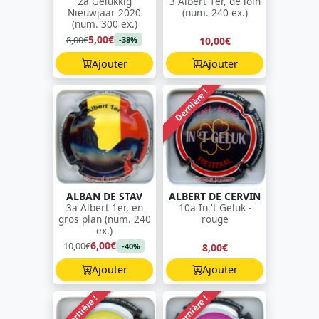
2a Gelukkig
3 Albert 1er, de loin
Nieuwjaar 2020
(num. 240 ex.)
(num. 300 ex.)
5,00€
8,00€
10,00€
-38%
Ajouter
Ajouter
Dernière !
ALBAN DE STAV
ALBERT DE CERVIN
3a Albert 1er, en
10a In 't Geluk -
gros plan (num. 240
rouge
ex.)
6,00€
10,00€
8,00€
-40%
Ajouter
Ajouter
Dernière !
Dernière !