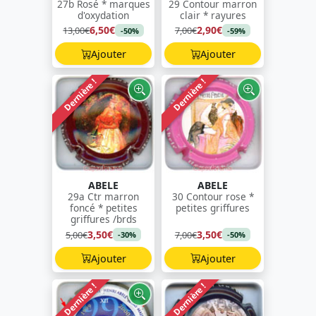
27b Rosé * marques
29 Contour marron
d'oxydation
clair * rayures
6,50€
2,90€
13,00€
7,00€
-50%
-59%
Ajouter
Ajouter
Dernière !
Dernière !
ABELE
ABELE
29a Ctr marron
30 Contour rose *
foncé * petites
petites griffures
griffures /brds
3,50€
3,50€
5,00€
7,00€
-30%
-50%
Ajouter
Ajouter
Dernière !
Dernière !