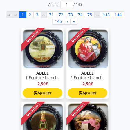
Aller à :
/ 145
«
‹
1
2
3
…
71
72
73
74
75
…
143
144
145
›
»
Dernière !
Dernière !
ABELE
ABELE
1 Ecriture blanche
2 Ecriture blanche
2,50€
2,50€
Ajouter
Ajouter
Dernière !
Dernière !