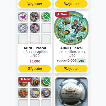
Ajouter
Ajouter
New
ADNET Pascal
ADNET Pascal
17 à 17d Papillon,
17e Papillon, JERO,
.../600
.../60
40,00€
50,00€
25,00€
-20%
Ajouter
Ajouter
New