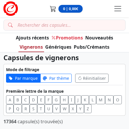
0 | 0,00€
Ajouts récents
Promotions
Nouveautés
Vignerons
Génériques
Pubs/Crémants
Capsules de vignerons
Mode de filtrage
Par marque
Par thème
Réinitialiser
Première lettre de la marque
A
B
C
D
E
F
G
H
I
J
K
L
M
N
O
P
Q
R
S
T
U
V
W
X
Y
Z
17364
capsule(s) trouvée(s)