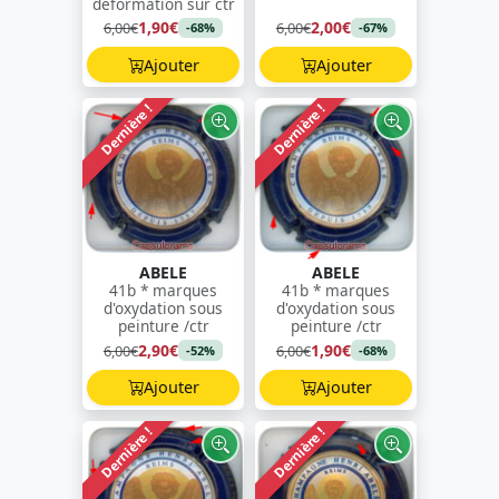
déformation sur ctr
1,90€
2,00€
6,00€
6,00€
-68%
-67%
Ajouter
Ajouter
Dernière !
Dernière !
ABELE
ABELE
41b * marques
41b * marques
d'oxydation sous
d'oxydation sous
peinture /ctr
peinture /ctr
2,90€
1,90€
6,00€
6,00€
-52%
-68%
Ajouter
Ajouter
Dernière !
Dernière !