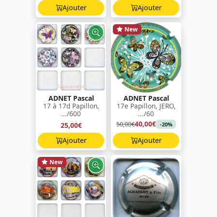
Ajouter
Ajouter
New
ADNET Pascal
ADNET Pascal
17 à 17d Papillon,
17e Papillon, JERO,
.../600
.../60
40,00€
50,00€
25,00€
-20%
Ajouter
Ajouter
New