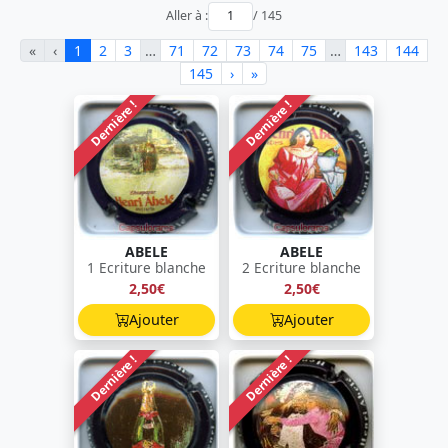
Aller à :
/ 145
«
‹
1
2
3
…
71
72
73
74
75
…
143
144
145
›
»
Dernière !
Dernière !
ABELE
ABELE
1 Ecriture blanche
2 Ecriture blanche
2,50€
2,50€
Ajouter
Ajouter
Dernière !
Dernière !