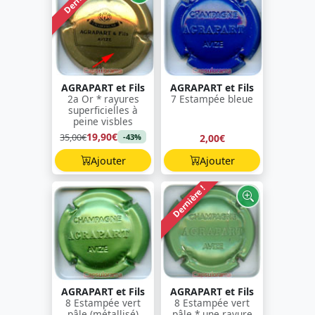
AGRAPART et Fils
AGRAPART et Fils
2a Or * rayures
7 Estampée bleue
superficielles à
peine visbles
19,90€
35,00€
2,00€
-43%
Ajouter
Ajouter
Dernière !
AGRAPART et Fils
AGRAPART et Fils
8 Estampée vert
8 Estampée vert
pâle (métallisé)
pâle * une rayure