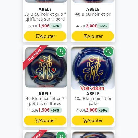
ABELE
ABELE
39 Bleu-noir et gris *
40 Bleu-noir et or
griffures sur 1 bord
1,90€
2,00€
6,00€
4,50€
-68%
-56%
Ajouter
Ajouter
Dernière !
ABELE
ABELE
40 Bleu-noir et or *
40a Bleu-noir et or
petites griffures
pâle
1,50€
2,00€
4,50€
4,00€
-67%
-50%
Ajouter
Ajouter