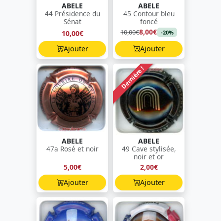
ABELE
ABELE
44 Présidence du
45 Contour bleu
Sénat
foncé
8,00€
10,00€
10,00€
-20%
Ajouter
Ajouter
Dernière !
ABELE
ABELE
47a Rosé et noir
49 Cave stylisée,
noir et or
5,00€
2,00€
Ajouter
Ajouter