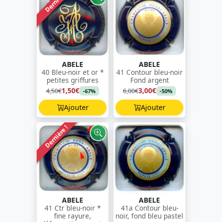
Dernière !
ABELE
ABELE
40 Bleu-noir et or *
41 Contour bleu-noir
petites griffures
Fond argent
1,50€
3,00€
4,50€
6,00€
-67%
-50%
Ajouter
Ajouter
Dernière !
ABELE
ABELE
41 Ctr bleu-noir *
41a Contour bleu-
fine rayure,
noir, fond bleu pastel