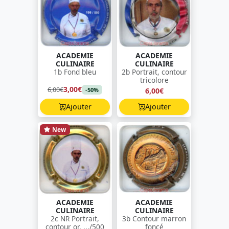
ACADEMIE
ACADEMIE
CULINAIRE
CULINAIRE
1b Fond bleu
2b Portrait, contour
tricolore
3,00€
6,00€
6,00€
-50%
Ajouter
Ajouter
New
ACADEMIE
ACADEMIE
CULINAIRE
CULINAIRE
2c NR Portrait,
3b Contour marron
contour or, .../500
foncé