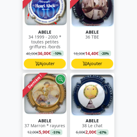
ABELE
ABELE
34 1999 - 2000 *
36 TBE
toutes petites
griffures /bords
36,00€
14,40€
40,00€
18,00€
-10%
-20%
Ajouter
Ajouter
Dernière !
ABELE
ABELE
37 Marron * rayures
38 Le chat
5,90€
2,00€
12,00€
6,00€
-51%
-67%