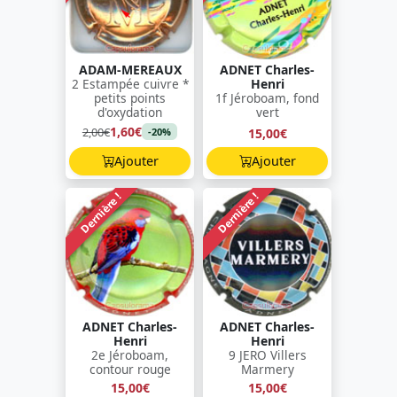
ADAM-MEREAUX
ADNET Charles-
2 Estampée cuivre *
Henri
petits points
1f Jéroboam, fond
d'oxydation
vert
1,60€
2,00€
15,00€
-20%
Ajouter
Ajouter
Dernière !
Dernière !
ADNET Charles-
ADNET Charles-
Henri
Henri
2e Jéroboam,
9 JERO Villers
contour rouge
Marmery
15,00€
15,00€