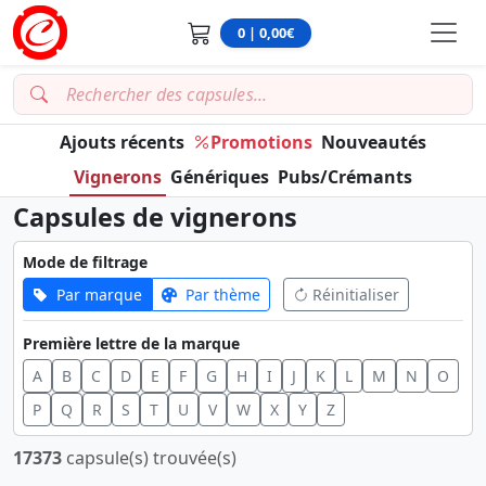
0 | 0,00€
Ajouts récents
Promotions
Nouveautés
Vignerons
Génériques
Pubs/Crémants
Capsules de vignerons
Mode de filtrage
Par marque
Par thème
Réinitialiser
Première lettre de la marque
A
B
C
D
E
F
G
H
I
J
K
L
M
N
O
P
Q
R
S
T
U
V
W
X
Y
Z
17373
capsule(s) trouvée(s)