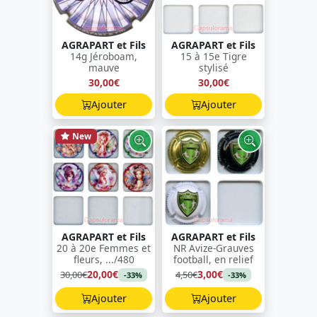
AGRAPART et Fils
AGRAPART et Fils
14g Jéroboam,
15 à 15e Tigre
mauve
stylisé
30,00€
30,00€
Ajouter
Ajouter
New
AGRAPART et Fils
AGRAPART et Fils
20 à 20e Femmes et
NR Avize-Grauves
fleurs, .../480
football, en relief
20,00€
3,00€
30,00€
4,50€
-33%
-33%
Ajouter
Ajouter