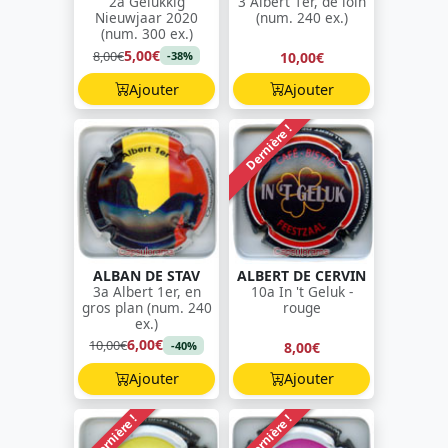
2a Gelukkig
3 Albert 1er, de loin
Nieuwjaar 2020
(num. 240 ex.)
(num. 300 ex.)
5,00€
8,00€
10,00€
-38%
Ajouter
Ajouter
Dernière !
ALBAN DE STAV
ALBERT DE CERVIN
3a Albert 1er, en
10a In 't Geluk -
gros plan (num. 240
rouge
ex.)
6,00€
10,00€
8,00€
-40%
Ajouter
Ajouter
Dernière !
Dernière !