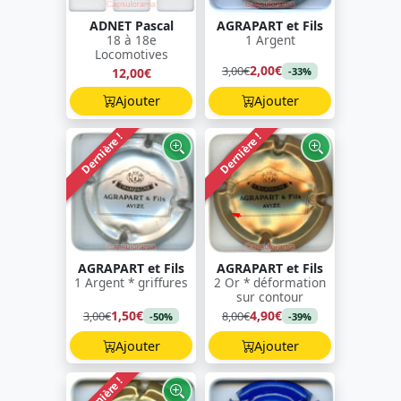
ADNET Pascal
AGRAPART et Fils
18 à 18e
1 Argent
Locomotives
2,00€
3,00€
12,00€
-33%
Ajouter
Ajouter
Dernière !
Dernière !
AGRAPART et Fils
AGRAPART et Fils
1 Argent * griffures
2 Or * déformation
sur contour
1,50€
4,90€
3,00€
8,00€
-50%
-39%
Ajouter
Ajouter
Dernière !