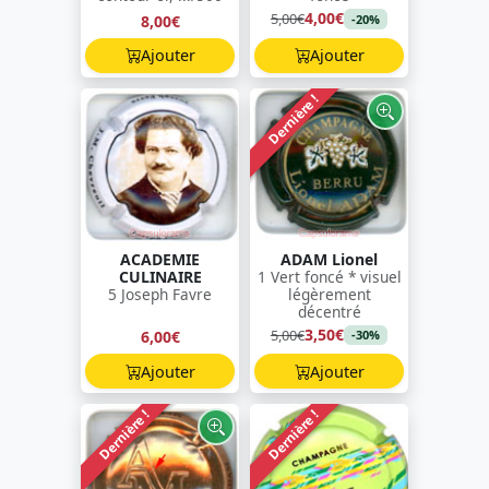
4,00€
5,00€
8,00€
-20%
Ajouter
Ajouter
Dernière !
ACADEMIE
ADAM Lionel
CULINAIRE
1 Vert foncé * visuel
5 Joseph Favre
légèrement
décentré
3,50€
5,00€
6,00€
-30%
Ajouter
Ajouter
Dernière !
Dernière !