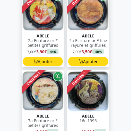
ABELE
ABELE
2a Ecriture or *
5a Ecriture or * fine
petites griffures
rayure et griffures
3,90€
3,50€
7,00€
7,00€
-44%
-50%
Ajouter
Ajouter
Dernière !
Dernière !
ABELE
ABELE
7a Ecriture or *
16c 1996
petites griffures