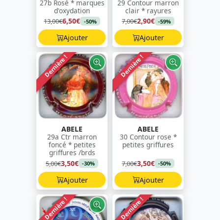
27b Rosé * marques
29 Contour marron
d'oxydation
clair * rayures
6,50€
2,90€
13,00€
7,00€
-50%
-59%
Ajouter
Ajouter
Dernière !
Dernière !
ABELE
ABELE
29a Ctr marron
30 Contour rose *
foncé * petites
petites griffures
griffures /brds
3,50€
3,50€
5,00€
7,00€
-30%
-50%
Ajouter
Ajouter
Dernière !
Dernière !