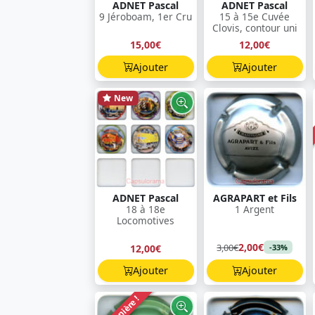
ADNET Pascal
ADNET Pascal
9 Jéroboam, 1er Cru
15 à 15e Cuvée
Clovis, contour uni
15,00€
12,00€
Ajouter
Ajouter
New
ADNET Pascal
AGRAPART et Fils
18 à 18e
1 Argent
Locomotives
2,00€
3,00€
12,00€
-33%
Ajouter
Ajouter
Dernière !