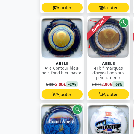
Ajouter
Ajouter
Dernière !
ABELE
ABELE
41a Contour bleu-
41b * marques
noir, fond bleu pastel
d'oxydation sous
peinture /ctr
2,00€
2,90€
6,00€
6,00€
-67%
-52%
Ajouter
Ajouter