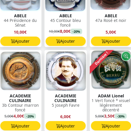
ABELE
ABELE
ABELE
44 Présidence du
45 Contour bleu
47a Rosé et noir
Sénat
foncé
8,00€
10,00€
10,00€
5,00€
-20%
Ajouter
Ajouter
Ajouter
Dernière !
ACADEMIE
ACADEMIE
ADAM Lionel
CULINAIRE
CULINAIRE
1 Vert foncé * visuel
3b Contour marron
5 Joseph Favre
légèrement
foncé
décentré
4,00€
3,50€
5,00€
5,00€
6,00€
-20%
-30%
Ajouter
Ajouter
Ajouter