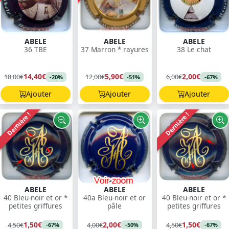
ABELE
ABELE
ABELE
36 TBE
37 Marron * rayures
38 Le chat
14,40€
5,90€
2,00€
18,00€
12,00€
6,00€
-20%
-51%
-67%
Ajouter
Ajouter
Ajouter
Dernière !
Dernière !
ABELE
ABELE
ABELE
40 Bleu-noir et or *
40a Bleu-noir et or
40 Bleu-noir et or *
petites griffures
pâle
petites griffures
1,50€
2,00€
1,50€
4,50€
4,00€
4,50€
-67%
-50%
-67%