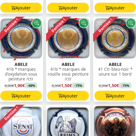
Ajouter
Ajouter
Ajouter
Dernière !
Dernière !
Dernière !
ABELE
ABELE
ABELE
41b * marques
41b * marques de
41 Ctr bleu-noir *
d'oxydation sous
rouille sous peinture
usure sur 1 bord
peinture /ctr
/ctr
1,90€
1,50€
1,50€
6,00€
6,00€
6,00€
-68%
-75%
-75%
Ajouter
Ajouter
Ajouter
Dernière !