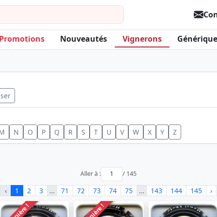
Con
Promotions
Nouveautés
Vignerons
Générique
iser
M
N
O
P
Q
R
S
T
U
V
W
X
Y
Z
Aller à :
/ 145
‹
1
2
3
…
71
72
73
74
75
…
143
144
145
›
Dernière !
Dernière !