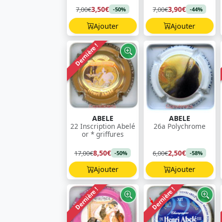
3,50€
3,90€
7,00€
7,00€
-50%
-44%
Ajouter
Ajouter
Dernière !
ABELE
ABELE
22 Inscription Abelé
26a Polychrome
or * griffures
8,50€
2,50€
17,00€
6,00€
-50%
-58%
Ajouter
Ajouter
Dernière !
Dernière !