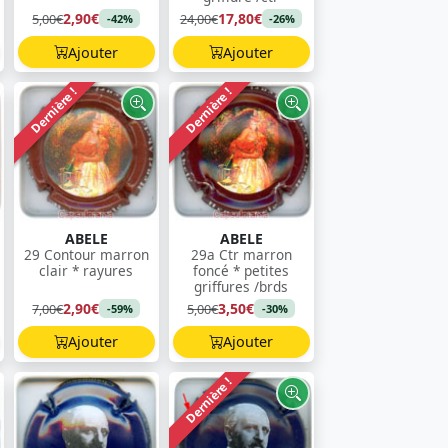
2,90€
17,80€
5,00€
24,00€
-42%
-26%
Ajouter
Ajouter
Dernière !
Dernière !
ABELE
ABELE
29 Contour marron
29a Ctr marron
clair * rayures
foncé * petites
griffures /brds
2,90€
3,50€
7,00€
5,00€
-59%
-30%
Ajouter
Ajouter
Dernière !