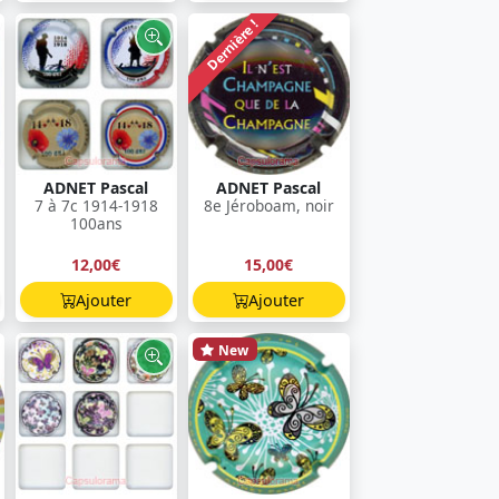
Dernière !
ADNET Pascal
ADNET Pascal
7 à 7c 1914-1918
8e Jéroboam, noir
100ans
12,00€
15,00€
Ajouter
Ajouter
New