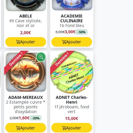
ABELE
ACADEMIE
49 Cave stylisée,
CULINAIRE
noir et or
1b Fond bleu
3,00€
6,00€
2,00€
-50%
Ajouter
Ajouter
Dernière !
Dernière !
ADAM-MEREAUX
ADNET Charles-
2 Estampée cuivre *
Henri
petits points
1f Jéroboam, fond
d'oxydation
vert
1,60€
2,00€
15,00€
-20%
Ajouter
Ajouter