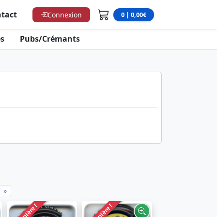
tact
Connexion
0 | 0,00€
s
Pubs/Crémants
»
Dernière !
Dernière !