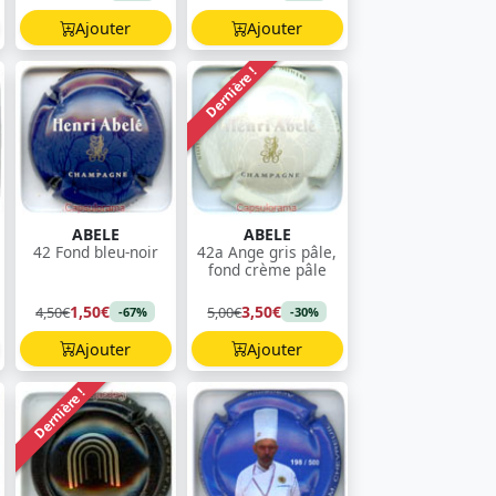
Ajouter
Ajouter
Dernière !
ABELE
ABELE
42 Fond bleu-noir
42a Ange gris pâle,
fond crème pâle
1,50€
3,50€
4,50€
5,00€
-67%
-30%
Ajouter
Ajouter
Dernière !