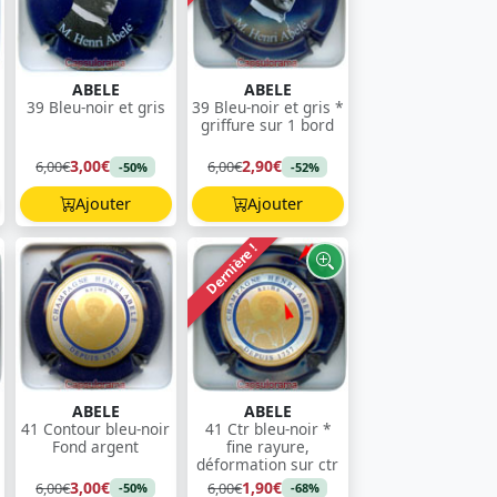
ABELE
ABELE
39 Bleu-noir et gris
39 Bleu-noir et gris *
griffure sur 1 bord
3,00€
2,90€
6,00€
6,00€
-50%
-52%
Ajouter
Ajouter
Dernière !
ABELE
ABELE
41 Contour bleu-noir
41 Ctr bleu-noir *
Fond argent
fine rayure,
déformation sur ctr
3,00€
1,90€
6,00€
6,00€
-50%
-68%