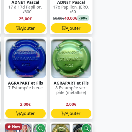
ADNET Pascal
ADNET Pascal
17 à 17d Papillon,
17e Papillon, JERO,
.../600
.../60
40,00€
50,00€
25,00€
-20%
Ajouter
Ajouter
AGRAPART et Fils
AGRAPART et Fils
7 Estampée bleue
8 Estampée vert
pâle (métallisé)
2,00€
2,00€
Ajouter
Ajouter
New