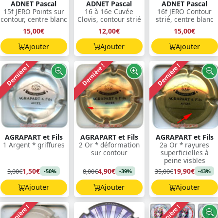
ADNET Pascal
ADNET Pascal
ADNET Pascal
15f JERO Points sur
16 à 16e Cuvée
16f JERO Contour
contour, centre blanc
Clovis, contour strié
strié, centre blanc
15,00€
12,00€
15,00€
Ajouter
Ajouter
Ajouter
Dernière !
Dernière !
Dernière !
AGRAPART et Fils
AGRAPART et Fils
AGRAPART et Fils
1 Argent * griffures
2 Or * déformation
2a Or * rayures
sur contour
superficielles à
peine visbles
1,50€
4,90€
19,90€
3,00€
8,00€
35,00€
-50%
-39%
-43%
Ajouter
Ajouter
Ajouter
Dernière !
Dernière !