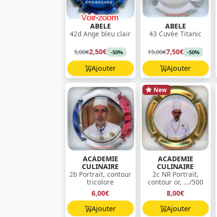
ABELE
ABELE
42d Ange bleu clair
43 Cuvée Titanic
2,50€
7,50€
5,00€
15,00€
-50%
-50%
Ajouter
Ajouter
New
ACADEMIE
ACADEMIE
CULINAIRE
CULINAIRE
2b Portrait, contour
2c NR Portrait,
tricolore
contour or, .../500
6,00€
8,00€
Ajouter
Ajouter