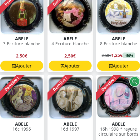
ABELE
ABELE
ABELE
3 Ecriture blanche
4 Ecriture blanche
8 Ecriture blanche
1,25€
2,50€
2,50€
2,50€
-50%
Ajouter
Ajouter
Ajouter
Dernière !
Dernière !
Dernière !
ABELE
ABELE
ABELE
16c 1996
16d 1997
16h 1998 * rayure
circulaire sur bords