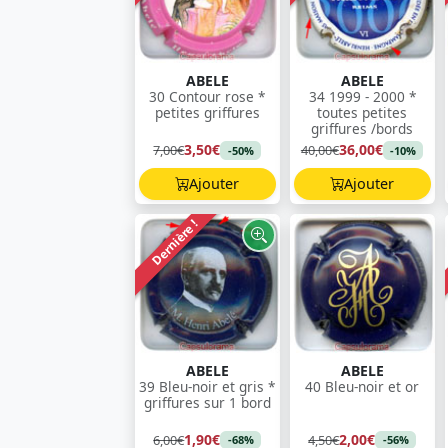
ABELE
ABELE
30 Contour rose *
34 1999 - 2000 *
petites griffures
toutes petites
griffures /bords
3,50€
36,00€
7,00€
40,00€
-50%
-10%
Ajouter
Ajouter
Dernière !
ABELE
ABELE
39 Bleu-noir et gris *
40 Bleu-noir et or
griffures sur 1 bord
1,90€
2,00€
6,00€
4,50€
-68%
-56%