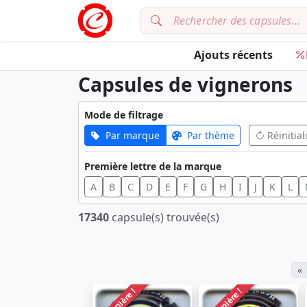
Ajouts récents
Capsules de vignerons
Mode de filtrage
Par marque
Par thème
Réinitial
Première lettre de la marque
A
B
C
D
E
F
G
H
I
J
K
L
17340
capsule(s) trouvée(s)
«
Dernière !
Dernière !