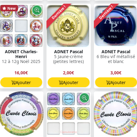
Dernière !
Dernière !
New
ADNET Charles-
ADNET Pascal
ADNET Pascal
Henri
5 Jaune-crème
6 Bleu vif métallisé
12 à 12g Noël 2025
(petites lettres)
et blanc
16,00€
2,00€
3,00€
Ajouter
Ajouter
Ajouter