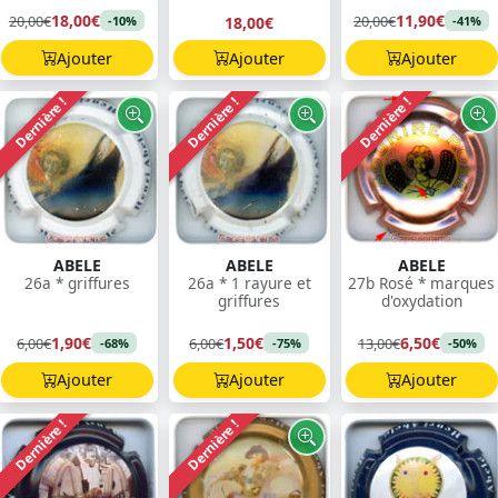
18,00€
11,90€
20,00€
20,00€
18,00€
-10%
-41%
Ajouter
Ajouter
Ajouter
Dernière !
Dernière !
Dernière !
ABELE
ABELE
ABELE
26a * griffures
26a * 1 rayure et
27b Rosé * marques
griffures
d'oxydation
1,90€
1,50€
6,50€
6,00€
6,00€
13,00€
-68%
-75%
-50%
Ajouter
Ajouter
Ajouter
Dernière !
Dernière !