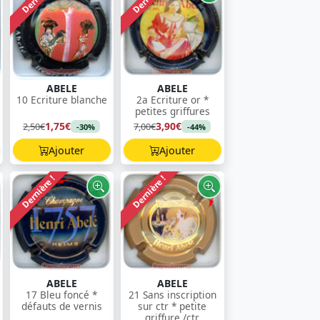
ABELE
ABELE
10 Ecriture blanche
2a Ecriture or *
petites griffures
1,75€
3,90€
2,50€
7,00€
-30%
-44%
Ajouter
Ajouter
Dernière !
Dernière !
ABELE
ABELE
17 Bleu foncé *
21 Sans inscription
défauts de vernis
sur ctr * petite
griffure /ctr