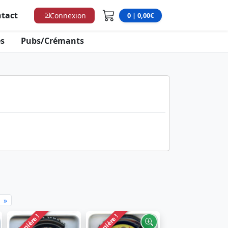
tact
Connexion
0 | 0,00€
s
Pubs/Crémants
»
Dernière !
Dernière !