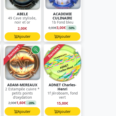
ABELE
ACADEMIE
49 Cave stylisée,
CULINAIRE
noir et or
1b Fond bleu
3,00€
6,00€
2,00€
-50%
Ajouter
Ajouter
Dernière !
Dernière !
ADAM-MEREAUX
ADNET Charles-
2 Estampée cuivre *
Henri
petits points
1f Jéroboam, fond
d'oxydation
vert
1,60€
2,00€
15,00€
-20%
Ajouter
Ajouter