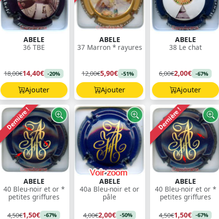
ABELE
ABELE
ABELE
36 TBE
37 Marron * rayures
38 Le chat
14,40€
5,90€
2,00€
18,00€
12,00€
6,00€
-20%
-51%
-67%
Ajouter
Ajouter
Ajouter
Dernière !
Dernière !
ABELE
ABELE
ABELE
40 Bleu-noir et or *
40a Bleu-noir et or
40 Bleu-noir et or *
petites griffures
pâle
petites griffures
1,50€
2,00€
1,50€
4,50€
4,00€
4,50€
-67%
-50%
-67%