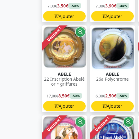
3,50€
3,90€
7,00€
7,00€
-50%
-44%
Ajouter
Ajouter
Dernière !
ABELE
ABELE
22 Inscription Abelé
26a Polychrome
or * griffures
8,50€
2,50€
17,00€
6,00€
-50%
-58%
Ajouter
Ajouter
Dernière !
Dernière !