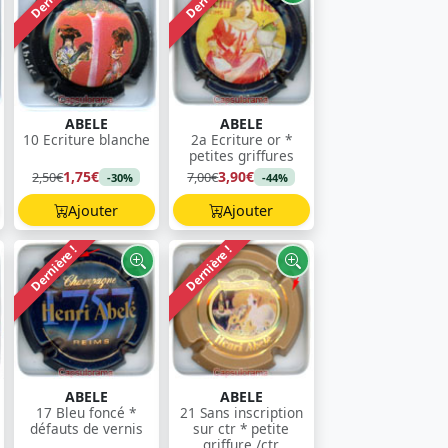
ABELE
ABELE
10 Ecriture blanche
2a Ecriture or *
petites griffures
1,75€
3,90€
2,50€
7,00€
-30%
-44%
Ajouter
Ajouter
Dernière !
Dernière !
ABELE
ABELE
17 Bleu foncé *
21 Sans inscription
défauts de vernis
sur ctr * petite
griffure /ctr