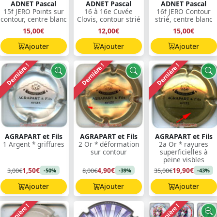
ADNET Pascal
ADNET Pascal
ADNET Pascal
15f JERO Points sur
16 à 16e Cuvée
16f JERO Contour
contour, centre blanc
Clovis, contour strié
strié, centre blanc
15,00€
12,00€
15,00€
Ajouter
Ajouter
Ajouter
Dernière !
Dernière !
Dernière !
AGRAPART et Fils
AGRAPART et Fils
AGRAPART et Fils
1 Argent * griffures
2 Or * déformation
2a Or * rayures
sur contour
superficielles à
peine visbles
1,50€
4,90€
19,90€
3,00€
8,00€
35,00€
-50%
-39%
-43%
Ajouter
Ajouter
Ajouter
Dernière !
Dernière !