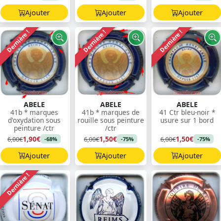
Ajouter
Ajouter
Ajouter
Dernière !
Dernière !
Dernière !
ABELE
ABELE
ABELE
41b * marques
41b * marques de
41 Ctr bleu-noir *
d'oxydation sous
rouille sous peinture
usure sur 1 bord
peinture /ctr
/ctr
1,90€
1,50€
1,50€
6,00€
6,00€
6,00€
-68%
-75%
-75%
Ajouter
Ajouter
Ajouter
Dernière !