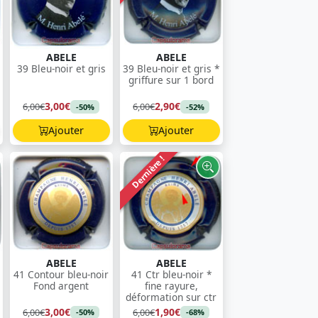
ABELE
ABELE
39 Bleu-noir et gris
39 Bleu-noir et gris *
griffure sur 1 bord
3,00€
2,90€
6,00€
6,00€
-50%
-52%
Ajouter
Ajouter
Dernière !
ABELE
ABELE
41 Contour bleu-noir
41 Ctr bleu-noir *
Fond argent
fine rayure,
déformation sur ctr
3,00€
1,90€
6,00€
6,00€
-50%
-68%