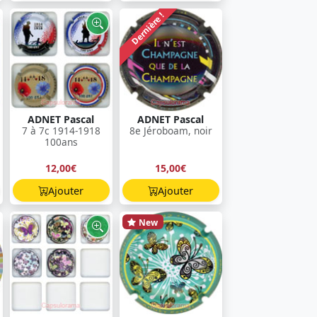
Dernière !
ADNET Pascal
ADNET Pascal
7 à 7c 1914-1918
8e Jéroboam, noir
100ans
12,00€
15,00€
Ajouter
Ajouter
New