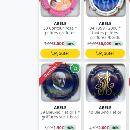
ABELE
ABELE
30 Contour rose *
34 1999 - 2000 *
petites griffures
toutes petites
griffures /bords
3,50€
36,00€
7,00€
40,00€
-50%
-10%
Ajouter
Ajouter
Dernière !
ABELE
ABELE
39 Bleu-noir et gris *
40 Bleu-noir et or
griffures sur 1 bord
1,90€
2,00€
6,00€
4,50€
-68%
-56%