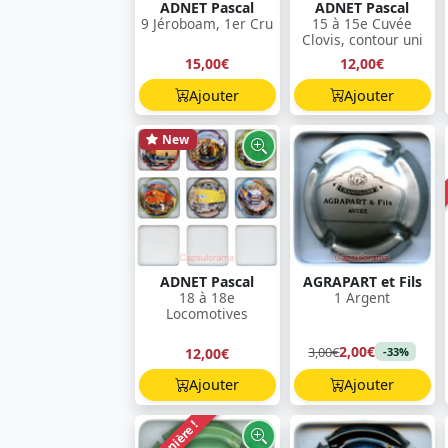
ADNET Pascal
ADNET Pascal
9 Jéroboam, 1er Cru
15 à 15e Cuvée
Clovis, contour uni
15,00€
12,00€
Ajouter
Ajouter
New
ADNET Pascal
AGRAPART et Fils
18 à 18e
1 Argent
Locomotives
2,00€
3,00€
12,00€
-33%
Ajouter
Ajouter
Dernière !