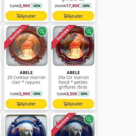
2,90€
17,80€
5,00€
24,00€
-42%
-26%
Ajouter
Ajouter
Dernière !
Dernière !
ABELE
ABELE
29 Contour marron
29a Ctr marron
clair * rayures
foncé * petites
griffures /brds
2,90€
3,50€
7,00€
5,00€
-59%
-30%
Ajouter
Ajouter
Dernière !