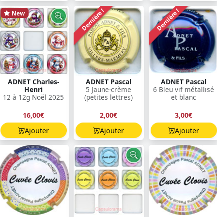
Dernière !
Dernière !
New
ADNET Charles-
ADNET Pascal
ADNET Pascal
Henri
5 Jaune-crème
6 Bleu vif métallisé
12 à 12g Noël 2025
(petites lettres)
et blanc
16,00€
2,00€
3,00€
Ajouter
Ajouter
Ajouter