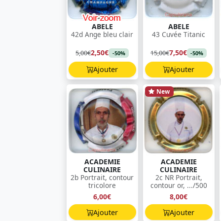
ABELE
ABELE
42d Ange bleu clair
43 Cuvée Titanic
2,50€
7,50€
5,00€
15,00€
-50%
-50%
Ajouter
Ajouter
New
ACADEMIE
ACADEMIE
CULINAIRE
CULINAIRE
2b Portrait, contour
2c NR Portrait,
tricolore
contour or, .../500
6,00€
8,00€
Ajouter
Ajouter