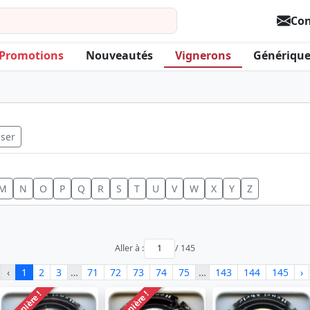
Con
Promotions
Nouveautés
Vignerons
Générique
iser
M
N
O
P
Q
R
S
T
U
V
W
X
Y
Z
Aller à :
/ 145
‹
1
2
3
…
71
72
73
74
75
…
143
144
145
›
Dernière !
Dernière !