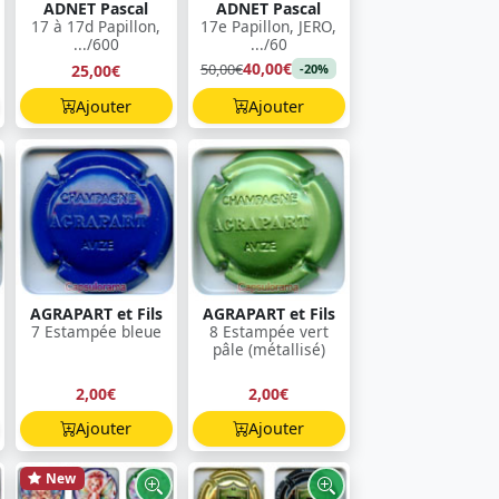
ADNET Pascal
ADNET Pascal
17 à 17d Papillon,
17e Papillon, JERO,
.../600
.../60
40,00€
50,00€
25,00€
-20%
Ajouter
Ajouter
AGRAPART et Fils
AGRAPART et Fils
7 Estampée bleue
8 Estampée vert
pâle (métallisé)
2,00€
2,00€
Ajouter
Ajouter
New