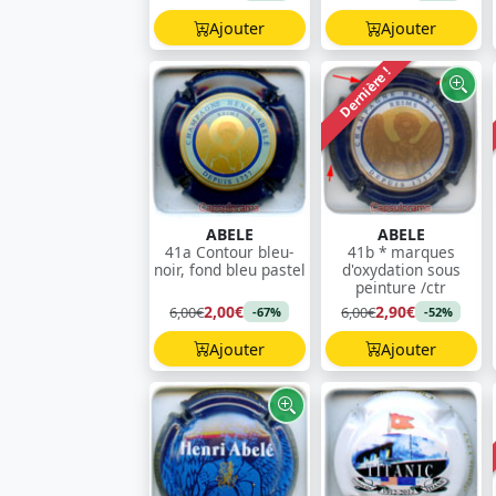
Ajouter
Ajouter
Dernière !
ABELE
ABELE
41a Contour bleu-
41b * marques
noir, fond bleu pastel
d'oxydation sous
peinture /ctr
2,00€
2,90€
6,00€
6,00€
-67%
-52%
Ajouter
Ajouter