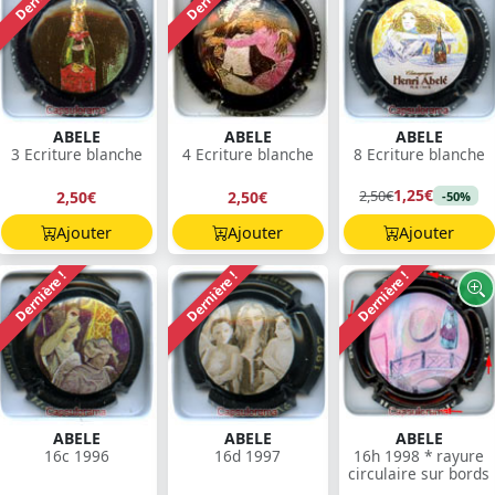
ABELE
ABELE
ABELE
3 Ecriture blanche
4 Ecriture blanche
8 Ecriture blanche
1,25€
2,50€
2,50€
2,50€
-50%
Ajouter
Ajouter
Ajouter
Dernière !
Dernière !
Dernière !
ABELE
ABELE
ABELE
16c 1996
16d 1997
16h 1998 * rayure
circulaire sur bords