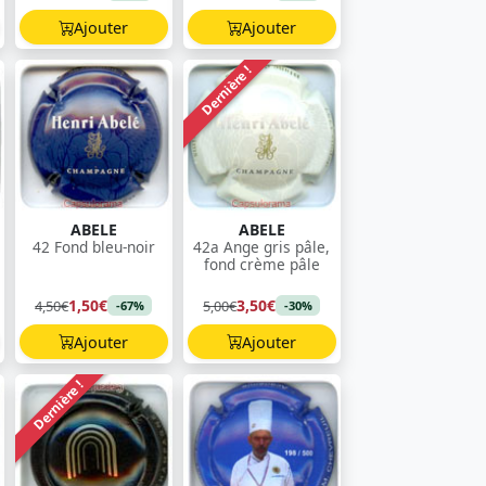
Ajouter
Ajouter
Dernière !
ABELE
ABELE
42 Fond bleu-noir
42a Ange gris pâle,
fond crème pâle
1,50€
3,50€
4,50€
5,00€
-67%
-30%
Ajouter
Ajouter
Dernière !