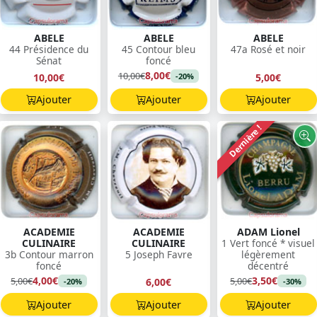
ABELE
ABELE
ABELE
44 Présidence du
45 Contour bleu
47a Rosé et noir
Sénat
foncé
8,00€
10,00€
10,00€
5,00€
-20%
Ajouter
Ajouter
Ajouter
Dernière !
ACADEMIE
ACADEMIE
ADAM Lionel
CULINAIRE
CULINAIRE
1 Vert foncé * visuel
3b Contour marron
5 Joseph Favre
légèrement
foncé
décentré
4,00€
3,50€
5,00€
5,00€
6,00€
-20%
-30%
Ajouter
Ajouter
Ajouter