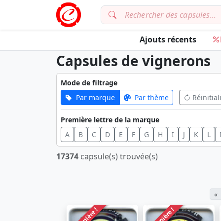
Ajouts récents
Capsules de vignerons
Mode de filtrage
Par marque
Par thème
Réinitial
Première lettre de la marque
A
B
C
D
E
F
G
H
I
J
K
L
17374
capsule(s) trouvée(s)
«
Dernière !
Dernière !