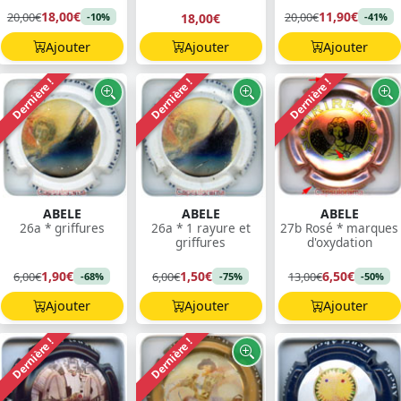
18,00€
11,90€
20,00€
20,00€
18,00€
-10%
-41%
Ajouter
Ajouter
Ajouter
Dernière !
Dernière !
Dernière !
ABELE
ABELE
ABELE
26a * griffures
26a * 1 rayure et
27b Rosé * marques
griffures
d'oxydation
1,90€
1,50€
6,50€
6,00€
6,00€
13,00€
-68%
-75%
-50%
Ajouter
Ajouter
Ajouter
Dernière !
Dernière !