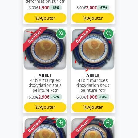
déformation sur ctr
1,90€
2,00€
6,00€
6,00€
-68%
-67%
Ajouter
Ajouter
Dernière !
Dernière !
ABELE
ABELE
41b * marques
41b * marques
d'oxydation sous
d'oxydation sous
peinture /ctr
peinture /ctr
2,90€
1,90€
6,00€
6,00€
-52%
-68%
Ajouter
Ajouter
Dernière !
Dernière !