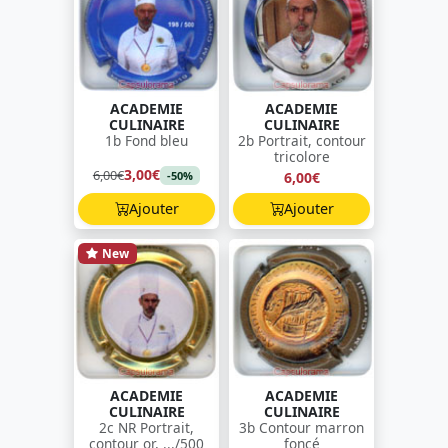
ACADEMIE
ACADEMIE
CULINAIRE
CULINAIRE
1b Fond bleu
2b Portrait, contour
tricolore
3,00€
6,00€
6,00€
-50%
Ajouter
Ajouter
New
ACADEMIE
ACADEMIE
CULINAIRE
CULINAIRE
2c NR Portrait,
3b Contour marron
contour or, .../500
foncé