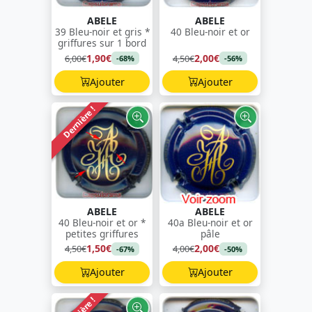
ABELE
ABELE
39 Bleu-noir et gris *
40 Bleu-noir et or
griffures sur 1 bord
1,90€
2,00€
6,00€
4,50€
-68%
-56%
Ajouter
Ajouter
Dernière !
ABELE
ABELE
40 Bleu-noir et or *
40a Bleu-noir et or
petites griffures
pâle
1,50€
2,00€
4,50€
4,00€
-67%
-50%
Ajouter
Ajouter