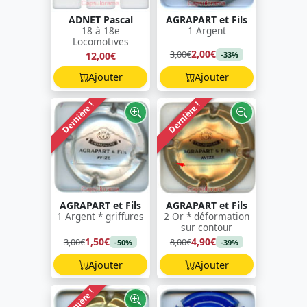
ADNET Pascal
AGRAPART et Fils
18 à 18e
1 Argent
Locomotives
2,00€
3,00€
12,00€
-33%
Ajouter
Ajouter
Dernière !
Dernière !
AGRAPART et Fils
AGRAPART et Fils
1 Argent * griffures
2 Or * déformation
sur contour
1,50€
4,90€
3,00€
8,00€
-50%
-39%
Ajouter
Ajouter
Dernière !