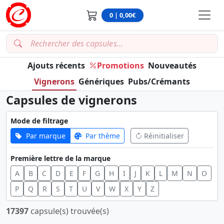
0 | 0,00€
Ajouts récents
Promotions
Nouveautés
Vignerons
Génériques
Pubs/Crémants
Capsules de vignerons
Mode de filtrage
Par marque
Par thème
Réinitialiser
Première lettre de la marque
A
B
C
D
E
F
G
H
I
J
K
L
M
N
O
P
Q
R
S
T
U
V
W
X
Y
Z
17397
capsule(s) trouvée(s)