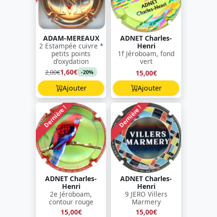
ADAM-MEREAUX
ADNET Charles-
2 Estampée cuivre *
Henri
petits points
1f Jéroboam, fond
d'oxydation
vert
1,60€
2,00€
15,00€
-20%
Ajouter
Ajouter
Dernière !
Dernière !
ADNET Charles-
ADNET Charles-
Henri
Henri
2e Jéroboam,
9 JERO Villers
contour rouge
Marmery
15,00€
15,00€