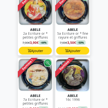
ABELE
ABELE
2a Ecriture or *
5a Ecriture or * fine
petites griffures
rayure et griffures
3,90€
3,50€
7,00€
7,00€
-44%
-50%
Ajouter
Ajouter
Dernière !
Dernière !
ABELE
ABELE
7a Ecriture or *
16c 1996
petites griffures