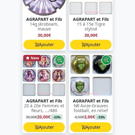
AGRAPART et Fils
AGRAPART et Fils
14g Jéroboam,
15 à 15e Tigre
mauve
stylisé
30,00€
30,00€
Ajouter
Ajouter
New
AGRAPART et Fils
AGRAPART et Fils
20 à 20e Femmes et
NR Avize-Grauves
fleurs, .../480
football, en relief
20,00€
3,00€
30,00€
4,50€
-33%
-33%
Ajouter
Ajouter