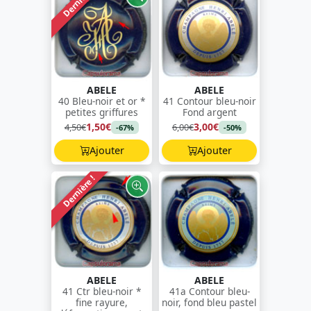
Dernière !
ABELE
ABELE
40 Bleu-noir et or *
41 Contour bleu-noir
petites griffures
Fond argent
1,50€
3,00€
4,50€
6,00€
-67%
-50%
Ajouter
Ajouter
Dernière !
ABELE
ABELE
41 Ctr bleu-noir *
41a Contour bleu-
fine rayure,
noir, fond bleu pastel