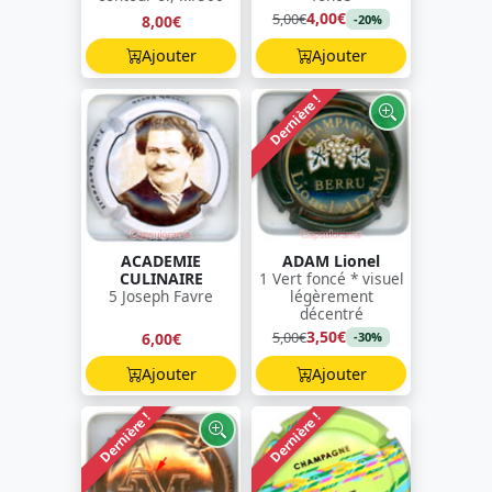
4,00€
5,00€
8,00€
-20%
Ajouter
Ajouter
Dernière !
ACADEMIE
ADAM Lionel
CULINAIRE
1 Vert foncé * visuel
5 Joseph Favre
légèrement
décentré
3,50€
5,00€
6,00€
-30%
Ajouter
Ajouter
Dernière !
Dernière !