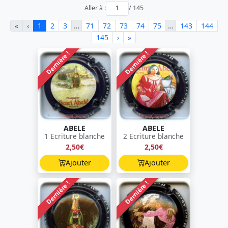
Aller à :
/ 145
«
‹
1
2
3
…
71
72
73
74
75
…
143
144
145
›
»
Dernière !
Dernière !
ABELE
ABELE
1 Ecriture blanche
2 Ecriture blanche
2,50€
2,50€
Ajouter
Ajouter
Dernière !
Dernière !