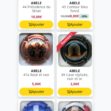
ABELE
ABELE
44 Présidence du
45 Contour bleu
Sénat
foncé
8,00€
10,00€
10,00€
-20%
Ajouter
Ajouter
Dernière !
ABELE
ABELE
47a Rosé et noir
49 Cave stylisée,
noir et or
5,00€
2,00€
Ajouter
Ajouter