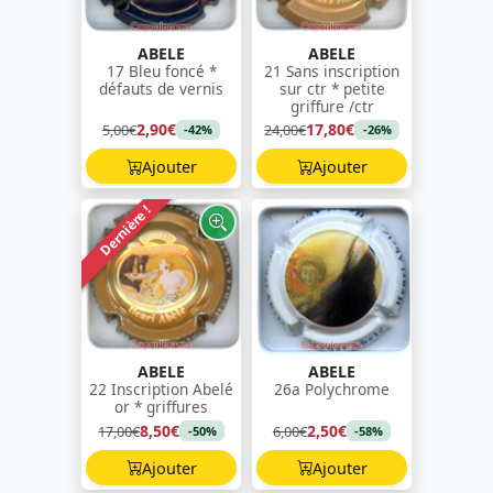
ABELE
ABELE
17 Bleu foncé *
21 Sans inscription
défauts de vernis
sur ctr * petite
griffure /ctr
2,90€
17,80€
5,00€
24,00€
-42%
-26%
Ajouter
Ajouter
Dernière !
ABELE
ABELE
22 Inscription Abelé
26a Polychrome
or * griffures
8,50€
2,50€
17,00€
6,00€
-50%
-58%
Ajouter
Ajouter