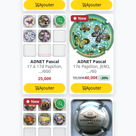
Ajouter
Ajouter
New
ADNET Pascal
ADNET Pascal
17 à 17d Papillon,
17e Papillon, JERO,
.../600
.../60
40,00€
50,00€
25,00€
-20%
Ajouter
Ajouter
New