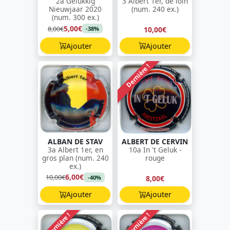
2a Gelukkig
3 Albert 1er, de loin
Nieuwjaar 2020
(num. 240 ex.)
(num. 300 ex.)
5,00€
8,00€
10,00€
-38%
Ajouter
Ajouter
Dernière !
ALBAN DE STAV
ALBERT DE CERVIN
3a Albert 1er, en
10a In 't Geluk -
gros plan (num. 240
rouge
ex.)
6,00€
10,00€
8,00€
-40%
Ajouter
Ajouter
Dernière !
Dernière !