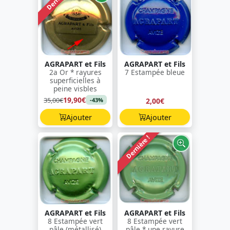
AGRAPART et Fils
AGRAPART et Fils
2a Or * rayures
7 Estampée bleue
superficielles à
peine visbles
19,90€
35,00€
2,00€
-43%
Ajouter
Ajouter
Dernière !
AGRAPART et Fils
AGRAPART et Fils
8 Estampée vert
8 Estampée vert
pâle (métallisé)
pâle * une rayure