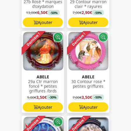
27b Rosé * marques
29 Contour marron
d'oxydation
clair * rayures
6,50€
2,90€
13,00€
7,00€
-50%
-59%
Ajouter
Ajouter
Dernière !
Dernière !
ABELE
ABELE
29a Ctr marron
30 Contour rose *
foncé * petites
petites griffures
griffures /brds
3,50€
3,50€
5,00€
7,00€
-30%
-50%
Ajouter
Ajouter
Dernière !
Dernière !