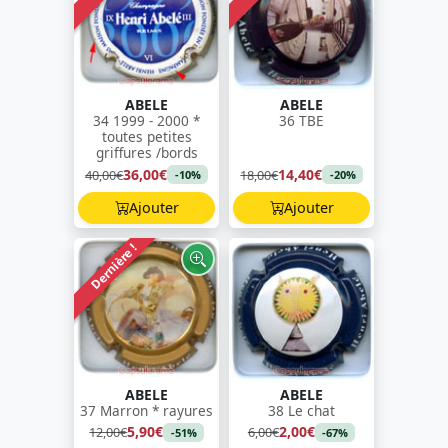
ABELE
ABELE
34 1999 - 2000 *
36 TBE
toutes petites
griffures /bords
36,00€
14,40€
40,00€
18,00€
-10%
-20%
Ajouter
Ajouter
Dernière !
ABELE
ABELE
37 Marron * rayures
38 Le chat
5,90€
2,00€
12,00€
6,00€
-51%
-67%