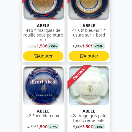
ABELE
ABELE
41b * marques de
41 Ctr bleu-noir *
rouille sous peinture
usure sur 1 bord
/ctr
1,50€
1,50€
6,00€
6,00€
-75%
-75%
Ajouter
Ajouter
Dernière !
ABELE
ABELE
42 Fond bleu-noir
42a Ange gris pâle,
fond crème pâle
1,50€
3,50€
4,50€
5,00€
-67%
-30%