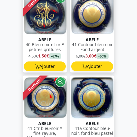
Dernière !
ABELE
ABELE
40 Bleu-noir et or *
41 Contour bleu-noir
petites griffures
Fond argent
1,50€
3,00€
4,50€
6,00€
-67%
-50%
Ajouter
Ajouter
Dernière !
ABELE
ABELE
41 Ctr bleu-noir *
41a Contour bleu-
fine rayure,
noir, fond bleu pastel