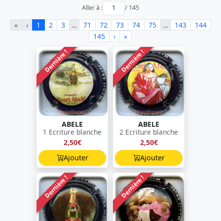
Aller à :
/ 145
«
‹
1
2
3
…
71
72
73
74
75
…
143
144
145
›
»
Dernière !
Dernière !
ABELE
ABELE
1 Ecriture blanche
2 Ecriture blanche
2,50€
2,50€
Ajouter
Ajouter
Dernière !
Dernière !