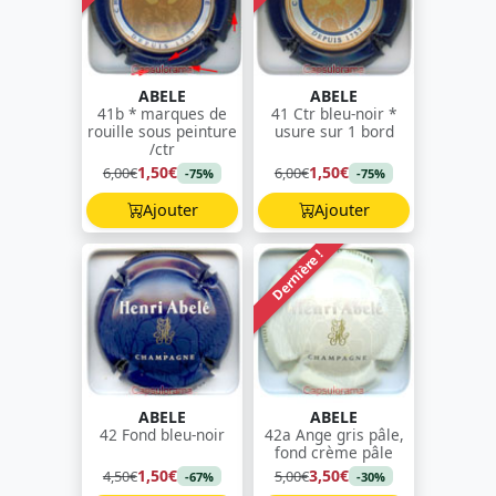
ABELE
ABELE
41b * marques de
41 Ctr bleu-noir *
rouille sous peinture
usure sur 1 bord
/ctr
1,50€
1,50€
6,00€
6,00€
-75%
-75%
Ajouter
Ajouter
Dernière !
ABELE
ABELE
42 Fond bleu-noir
42a Ange gris pâle,
fond crème pâle
1,50€
3,50€
4,50€
5,00€
-67%
-30%