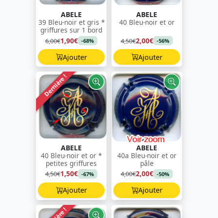
ABELE
ABELE
39 Bleu-noir et gris *
40 Bleu-noir et or
griffures sur 1 bord
1,90€
2,00€
6,00€
4,50€
-68%
-56%
Ajouter
Ajouter
Dernière !
ABELE
ABELE
40 Bleu-noir et or *
40a Bleu-noir et or
petites griffures
pâle
1,50€
2,00€
4,50€
4,00€
-67%
-50%
Ajouter
Ajouter