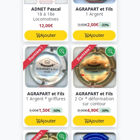
ADNET Pascal
AGRAPART et Fils
18 à 18e
1 Argent
Locomotives
2,00€
3,00€
12,00€
-33%
Ajouter
Ajouter
Dernière !
Dernière !
AGRAPART et Fils
AGRAPART et Fils
1 Argent * griffures
2 Or * déformation
sur contour
1,50€
4,90€
3,00€
8,00€
-50%
-39%
Ajouter
Ajouter
Dernière !