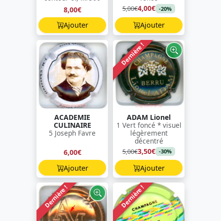
4,00€
5,00€
8,00€
-20%
Ajouter
Ajouter
Dernière !
ACADEMIE
ADAM Lionel
CULINAIRE
1 Vert foncé * visuel
5 Joseph Favre
légèrement
décentré
3,50€
5,00€
6,00€
-30%
Ajouter
Ajouter
Dernière !
Dernière !