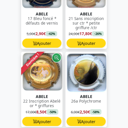
ABELE
ABELE
17 Bleu foncé *
21 Sans inscription
défauts de vernis
sur ctr * petite
griffure /ctr
2,90€
17,80€
5,00€
24,00€
-42%
-26%
Ajouter
Ajouter
Dernière !
ABELE
ABELE
22 Inscription Abelé
26a Polychrome
or * griffures
8,50€
2,50€
17,00€
6,00€
-50%
-58%
Ajouter
Ajouter