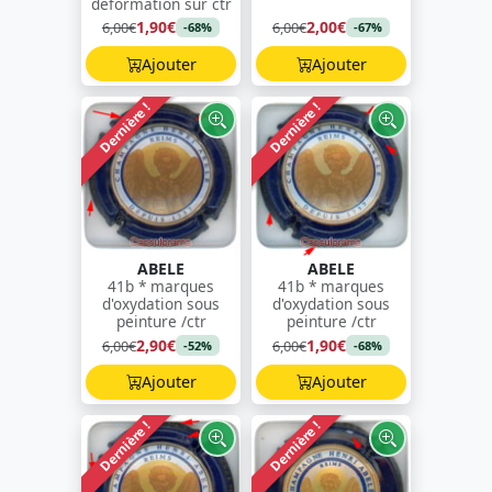
déformation sur ctr
1,90€
2,00€
6,00€
6,00€
-68%
-67%
Ajouter
Ajouter
Dernière !
Dernière !
ABELE
ABELE
41b * marques
41b * marques
d'oxydation sous
d'oxydation sous
peinture /ctr
peinture /ctr
2,90€
1,90€
6,00€
6,00€
-52%
-68%
Ajouter
Ajouter
Dernière !
Dernière !