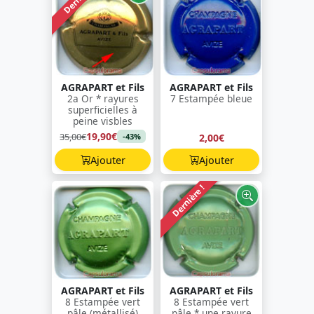
AGRAPART et Fils
AGRAPART et Fils
2a Or * rayures
7 Estampée bleue
superficielles à
peine visbles
19,90€
35,00€
2,00€
-43%
Ajouter
Ajouter
Dernière !
AGRAPART et Fils
AGRAPART et Fils
8 Estampée vert
8 Estampée vert
pâle (métallisé)
pâle * une rayure