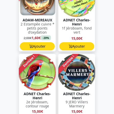
ADAM-MEREAUX
ADNET Charles-
2 Estampée cuivre *
Henri
petits points
1f Jéroboam, fond
d'oxydation
vert
1,60€
2,00€
15,00€
-20%
Ajouter
Ajouter
Dernière !
Dernière !
ADNET Charles-
ADNET Charles-
Henri
Henri
2e Jéroboam,
9 JERO Villers
contour rouge
Marmery
15,00€
15,00€