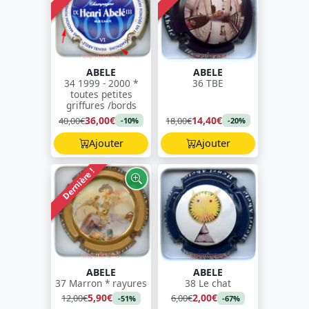
ABELE
ABELE
34 1999 - 2000 *
36 TBE
toutes petites
griffures /bords
36,00€
14,40€
40,00€
18,00€
-10%
-20%
Ajouter
Ajouter
Dernière !
ABELE
ABELE
37 Marron * rayures
38 Le chat
5,90€
2,00€
12,00€
6,00€
-51%
-67%