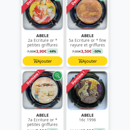
ABELE
ABELE
2a Ecriture or *
5a Ecriture or * fine
petites griffures
rayure et griffures
3,90€
3,50€
7,00€
7,00€
-44%
-50%
Ajouter
Ajouter
Dernière !
Dernière !
ABELE
ABELE
7a Ecriture or *
16c 1996
petites griffures