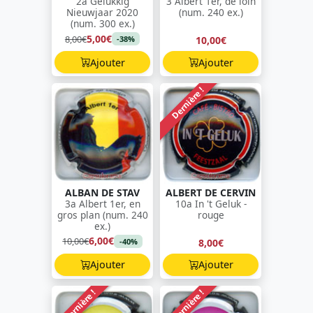
2a Gelukkig
3 Albert 1er, de loin
Nieuwjaar 2020
(num. 240 ex.)
(num. 300 ex.)
5,00€
8,00€
10,00€
-38%
Ajouter
Ajouter
Dernière !
ALBAN DE STAV
ALBERT DE CERVIN
3a Albert 1er, en
10a In 't Geluk -
gros plan (num. 240
rouge
ex.)
6,00€
10,00€
8,00€
-40%
Ajouter
Ajouter
Dernière !
Dernière !