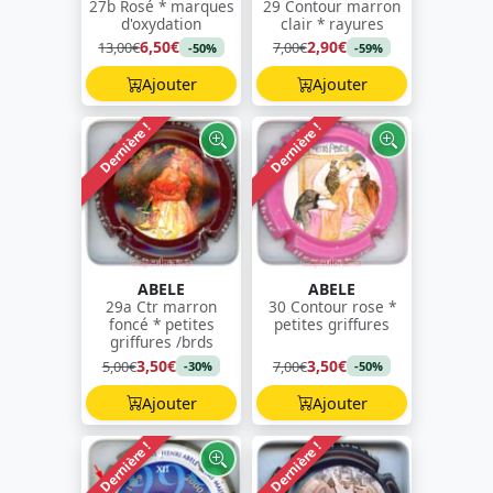
27b Rosé * marques
29 Contour marron
d'oxydation
clair * rayures
6,50€
2,90€
13,00€
7,00€
-50%
-59%
Ajouter
Ajouter
Dernière !
Dernière !
ABELE
ABELE
29a Ctr marron
30 Contour rose *
foncé * petites
petites griffures
griffures /brds
3,50€
3,50€
5,00€
7,00€
-30%
-50%
Ajouter
Ajouter
Dernière !
Dernière !