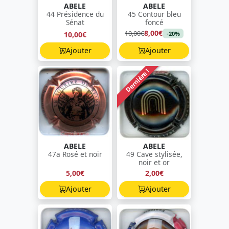
ABELE
ABELE
44 Présidence du
45 Contour bleu
Sénat
foncé
8,00€
10,00€
10,00€
-20%
Ajouter
Ajouter
Dernière !
ABELE
ABELE
47a Rosé et noir
49 Cave stylisée,
noir et or
5,00€
2,00€
Ajouter
Ajouter