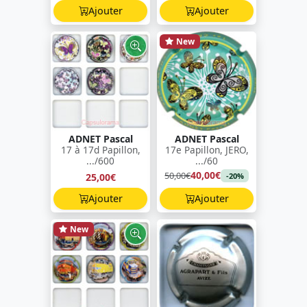
Ajouter
Ajouter
New
ADNET Pascal
ADNET Pascal
17 à 17d Papillon,
17e Papillon, JERO,
.../600
.../60
40,00€
50,00€
25,00€
-20%
Ajouter
Ajouter
New