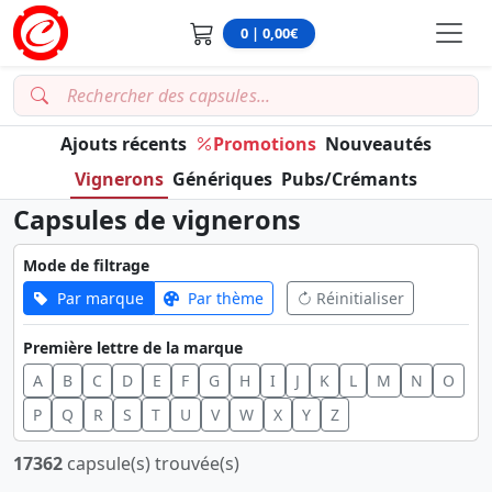
0 | 0,00€
Ajouts récents
Promotions
Nouveautés
Vignerons
Génériques
Pubs/Crémants
Capsules de vignerons
Mode de filtrage
Par marque
Par thème
Réinitialiser
Première lettre de la marque
A
B
C
D
E
F
G
H
I
J
K
L
M
N
O
P
Q
R
S
T
U
V
W
X
Y
Z
17362
capsule(s) trouvée(s)