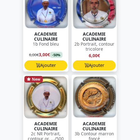
ACADEMIE
ACADEMIE
CULINAIRE
CULINAIRE
1b Fond bleu
2b Portrait, contour
tricolore
3,00€
6,00€
6,00€
-50%
Ajouter
Ajouter
New
ACADEMIE
ACADEMIE
CULINAIRE
CULINAIRE
2c NR Portrait,
3b Contour marron
contour or, .../500
foncé