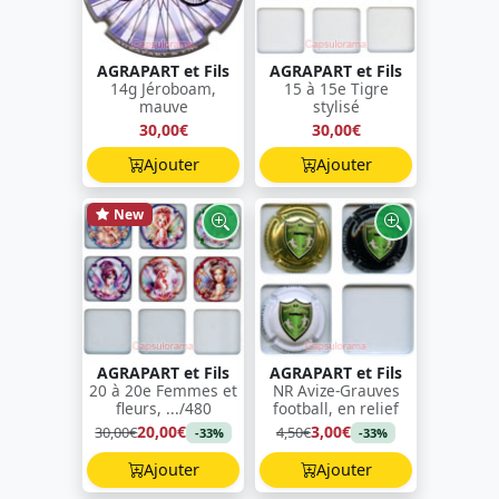
AGRAPART et Fils
AGRAPART et Fils
14g Jéroboam,
15 à 15e Tigre
mauve
stylisé
30,00€
30,00€
Ajouter
Ajouter
New
AGRAPART et Fils
AGRAPART et Fils
20 à 20e Femmes et
NR Avize-Grauves
fleurs, .../480
football, en relief
20,00€
3,00€
30,00€
4,50€
-33%
-33%
Ajouter
Ajouter