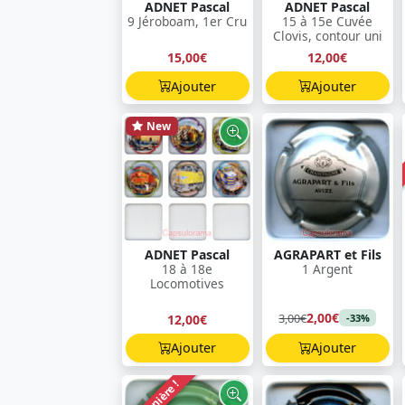
ADNET Pascal
ADNET Pascal
9 Jéroboam, 1er Cru
15 à 15e Cuvée
Clovis, contour uni
15,00€
12,00€
Ajouter
Ajouter
New
ADNET Pascal
AGRAPART et Fils
18 à 18e
1 Argent
Locomotives
2,00€
3,00€
12,00€
-33%
Ajouter
Ajouter
Dernière !