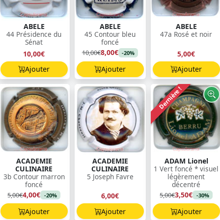
ABELE
ABELE
ABELE
44 Présidence du
45 Contour bleu
47a Rosé et noir
Sénat
foncé
8,00€
10,00€
10,00€
5,00€
-20%
Ajouter
Ajouter
Ajouter
Dernière !
ACADEMIE
ACADEMIE
ADAM Lionel
CULINAIRE
CULINAIRE
1 Vert foncé * visuel
3b Contour marron
5 Joseph Favre
légèrement
foncé
décentré
4,00€
3,50€
5,00€
5,00€
6,00€
-20%
-30%
Ajouter
Ajouter
Ajouter