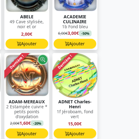
ABELE
ACADEMIE
49 Cave stylisée,
CULINAIRE
noir et or
1b Fond bleu
3,00€
6,00€
2,00€
-50%
Ajouter
Ajouter
Dernière !
Dernière !
ADAM-MEREAUX
ADNET Charles-
2 Estampée cuivre *
Henri
petits points
1f Jéroboam, fond
d'oxydation
vert
1,60€
2,00€
15,00€
-20%
Ajouter
Ajouter