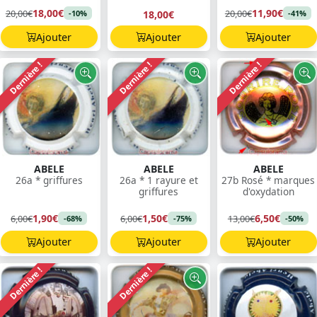
18,00€
11,90€
20,00€
20,00€
18,00€
-10%
-41%
Ajouter
Ajouter
Ajouter
Dernière !
Dernière !
Dernière !
ABELE
ABELE
ABELE
26a * griffures
26a * 1 rayure et
27b Rosé * marques
griffures
d'oxydation
1,90€
1,50€
6,50€
6,00€
6,00€
13,00€
-68%
-75%
-50%
Ajouter
Ajouter
Ajouter
Dernière !
Dernière !