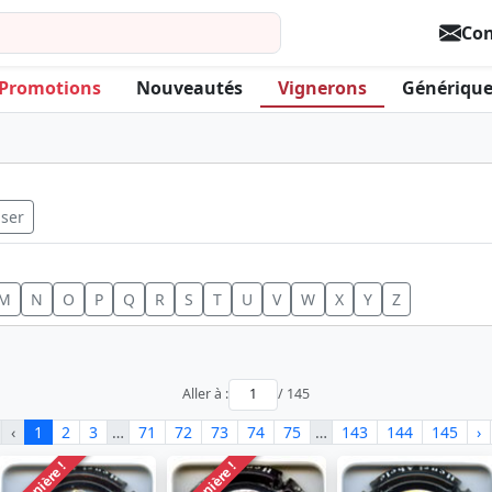
Con
Promotions
Nouveautés
Vignerons
Générique
iser
M
N
O
P
Q
R
S
T
U
V
W
X
Y
Z
Aller à :
/ 145
‹
1
2
3
…
71
72
73
74
75
…
143
144
145
›
Dernière !
Dernière !