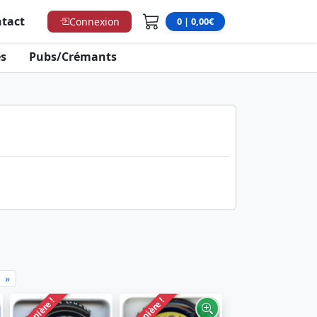
tact
Connexion
0 | 0,00€
s
Pubs/Crémants
»
Dernière !
Dernière !