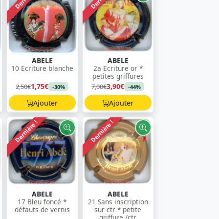
ABELE
ABELE
10 Ecriture blanche
2a Ecriture or *
petites griffures
1,75€
3,90€
2,50€
7,00€
-30%
-44%
Ajouter
Ajouter
Dernière !
Dernière !
ABELE
ABELE
17 Bleu foncé *
21 Sans inscription
défauts de vernis
sur ctr * petite
griffure /ctr