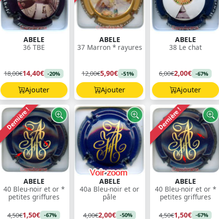
ABELE
ABELE
ABELE
36 TBE
37 Marron * rayures
38 Le chat
14,40€
5,90€
2,00€
18,00€
12,00€
6,00€
-20%
-51%
-67%
Ajouter
Ajouter
Ajouter
Dernière !
Dernière !
ABELE
ABELE
ABELE
40 Bleu-noir et or *
40a Bleu-noir et or
40 Bleu-noir et or *
petites griffures
pâle
petites griffures
1,50€
2,00€
1,50€
4,50€
4,00€
4,50€
-67%
-50%
-67%