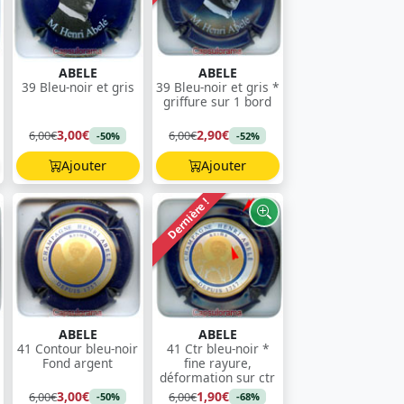
ABELE
ABELE
39 Bleu-noir et gris
39 Bleu-noir et gris *
griffure sur 1 bord
3,00€
2,90€
6,00€
6,00€
-50%
-52%
Ajouter
Ajouter
Dernière !
ABELE
ABELE
41 Contour bleu-noir
41 Ctr bleu-noir *
Fond argent
fine rayure,
déformation sur ctr
3,00€
1,90€
6,00€
6,00€
-50%
-68%