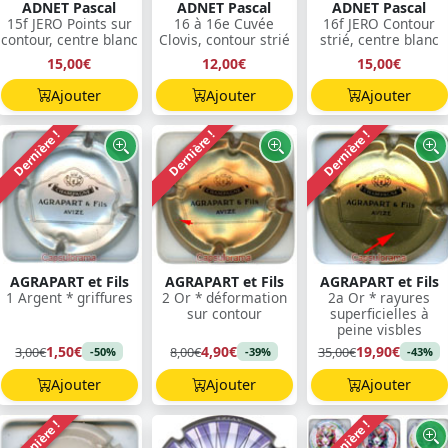
ADNET Pascal
ADNET Pascal
ADNET Pascal
15f JERO Points sur
16 à 16e Cuvée
16f JERO Contour
contour, centre blanc
Clovis, contour strié
strié, centre blanc
15,00€
12,00€
15,00€
Ajouter
Ajouter
Ajouter
Dernière !
Dernière !
Dernière !
AGRAPART et Fils
AGRAPART et Fils
AGRAPART et Fils
1 Argent * griffures
2 Or * déformation
2a Or * rayures
sur contour
superficielles à
peine visbles
1,50€
4,90€
19,90€
3,00€
8,00€
35,00€
-50%
-39%
-43%
Ajouter
Ajouter
Ajouter
Dernière !
Dernière !