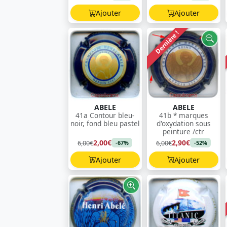
Ajouter
Ajouter
Dernière !
ABELE
ABELE
41a Contour bleu-
41b * marques
noir, fond bleu pastel
d'oxydation sous
peinture /ctr
2,00€
2,90€
6,00€
6,00€
-67%
-52%
Ajouter
Ajouter