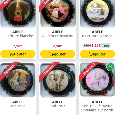
ABELE
ABELE
ABELE
3 Ecriture blanche
4 Ecriture blanche
8 Ecriture blanche
1,25€
2,50€
2,50€
2,50€
-50%
Ajouter
Ajouter
Ajouter
Dernière !
Dernière !
Dernière !
ABELE
ABELE
ABELE
16c 1996
16d 1997
16h 1998 * rayure
circulaire sur bords