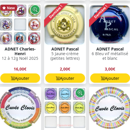
Dernière !
Dernière !
New
ADNET Charles-
ADNET Pascal
ADNET Pascal
Henri
5 Jaune-crème
6 Bleu vif métallisé
12 à 12g Noël 2025
(petites lettres)
et blanc
16,00€
2,00€
3,00€
Ajouter
Ajouter
Ajouter