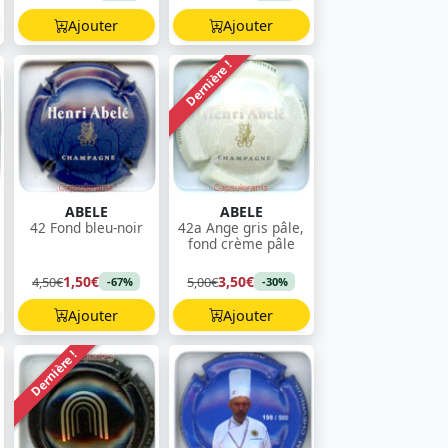
Ajouter
Ajouter
Dernière !
ABELE
ABELE
42 Fond bleu-noir
42a Ange gris pâle,
fond crème pâle
1,50€
3,50€
4,50€
5,00€
-67%
-30%
Ajouter
Ajouter
Dernière !