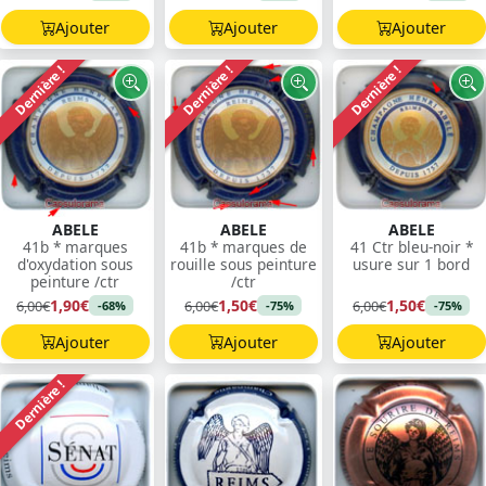
Ajouter
Ajouter
Ajouter
Dernière !
Dernière !
Dernière !
ABELE
ABELE
ABELE
41b * marques
41b * marques de
41 Ctr bleu-noir *
d'oxydation sous
rouille sous peinture
usure sur 1 bord
peinture /ctr
/ctr
1,90€
1,50€
1,50€
6,00€
6,00€
6,00€
-68%
-75%
-75%
Ajouter
Ajouter
Ajouter
Dernière !