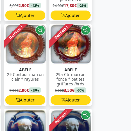
2,90€
17,80€
5,00€
24,00€
-42%
-26%
Ajouter
Ajouter
Dernière !
Dernière !
ABELE
ABELE
29 Contour marron
29a Ctr marron
clair * rayures
foncé * petites
griffures /brds
2,90€
3,50€
7,00€
5,00€
-59%
-30%
Ajouter
Ajouter
Dernière !