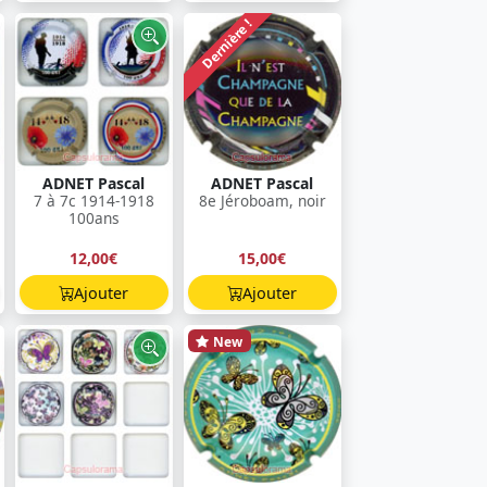
Dernière !
ADNET Pascal
ADNET Pascal
7 à 7c 1914-1918
8e Jéroboam, noir
100ans
12,00€
15,00€
Ajouter
Ajouter
New