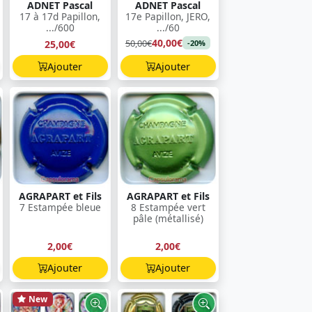
ADNET Pascal
ADNET Pascal
17 à 17d Papillon,
17e Papillon, JERO,
.../600
.../60
40,00€
50,00€
25,00€
-20%
Ajouter
Ajouter
AGRAPART et Fils
AGRAPART et Fils
7 Estampée bleue
8 Estampée vert
pâle (métallisé)
2,00€
2,00€
Ajouter
Ajouter
New