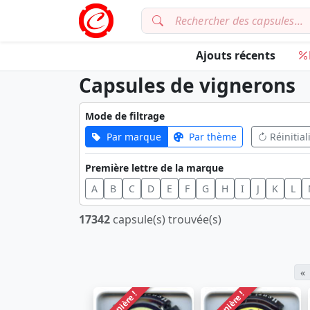
Ajouts récents
Capsules de vignerons
Mode de filtrage
Par marque
Par thème
Réinitial
Première lettre de la marque
A
B
C
D
E
F
G
H
I
J
K
L
17342
capsule(s) trouvée(s)
«
Dernière !
Dernière !