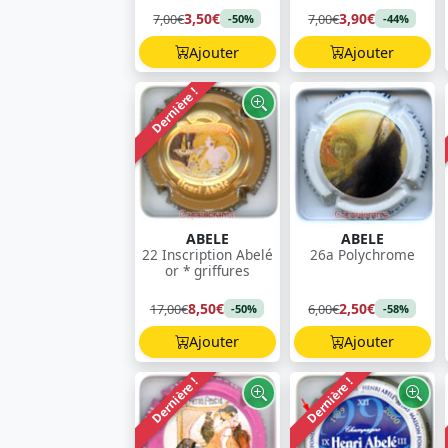
3,50€
3,90€
7,00€
7,00€
-50%
-44%
Ajouter
Ajouter
Dernière !
ABELE
ABELE
22 Inscription Abelé
26a Polychrome
or * griffures
8,50€
2,50€
17,00€
6,00€
-50%
-58%
Ajouter
Ajouter
Dernière !
Dernière !