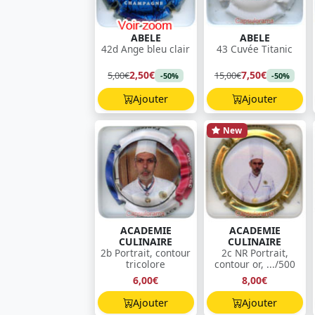
ABELE
ABELE
42d Ange bleu clair
43 Cuvée Titanic
2,50€
7,50€
5,00€
15,00€
-50%
-50%
Ajouter
Ajouter
New
ACADEMIE
ACADEMIE
CULINAIRE
CULINAIRE
2b Portrait, contour
2c NR Portrait,
tricolore
contour or, .../500
6,00€
8,00€
Ajouter
Ajouter