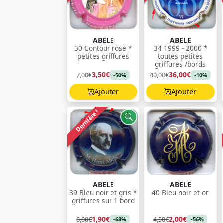
ABELE
ABELE
30 Contour rose *
34 1999 - 2000 *
petites griffures
toutes petites
griffures /bords
3,50€
36,00€
7,00€
40,00€
-50%
-10%
Ajouter
Ajouter
Dernière !
ABELE
ABELE
39 Bleu-noir et gris *
40 Bleu-noir et or
griffures sur 1 bord
1,90€
2,00€
6,00€
4,50€
-68%
-56%