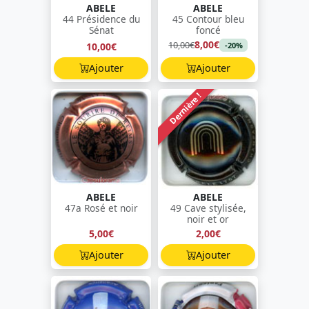
ABELE
ABELE
44 Présidence du
45 Contour bleu
Sénat
foncé
8,00€
10,00€
10,00€
-20%
Ajouter
Ajouter
Dernière !
ABELE
ABELE
47a Rosé et noir
49 Cave stylisée,
noir et or
5,00€
2,00€
Ajouter
Ajouter