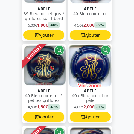
ABELE
ABELE
39 Bleu-noir et gris *
40 Bleu-noir et or
griffures sur 1 bord
1,90€
2,00€
6,00€
4,50€
-68%
-56%
Ajouter
Ajouter
Dernière !
ABELE
ABELE
40 Bleu-noir et or *
40a Bleu-noir et or
petites griffures
pâle
1,50€
2,00€
4,50€
4,00€
-67%
-50%
Ajouter
Ajouter