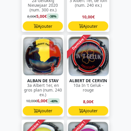
2a Gelukkig
3 Albert 1er, de loin
Nieuwjaar 2020
(num. 240 ex.)
(num. 300 ex.)
5,00€
8,00€
10,00€
-38%
Ajouter
Ajouter
Dernière !
ALBAN DE STAV
ALBERT DE CERVIN
3a Albert 1er, en
10a In 't Geluk -
gros plan (num. 240
rouge
ex.)
6,00€
10,00€
8,00€
-40%
Ajouter
Ajouter
Dernière !
Dernière !