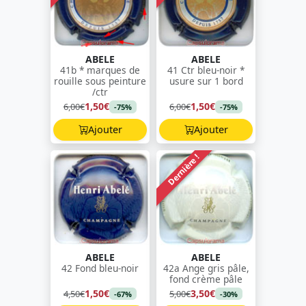
ABELE
ABELE
41b * marques de
41 Ctr bleu-noir *
rouille sous peinture
usure sur 1 bord
/ctr
1,50€
1,50€
6,00€
6,00€
-75%
-75%
Ajouter
Ajouter
Dernière !
ABELE
ABELE
42 Fond bleu-noir
42a Ange gris pâle,
fond crème pâle
1,50€
3,50€
4,50€
5,00€
-67%
-30%