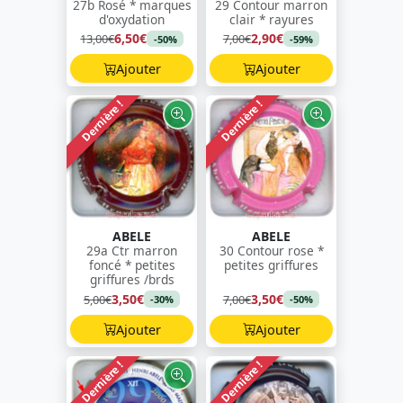
27b Rosé * marques
29 Contour marron
d'oxydation
clair * rayures
6,50€
2,90€
13,00€
7,00€
-50%
-59%
Ajouter
Ajouter
Dernière !
Dernière !
ABELE
ABELE
29a Ctr marron
30 Contour rose *
foncé * petites
petites griffures
griffures /brds
3,50€
3,50€
5,00€
7,00€
-30%
-50%
Ajouter
Ajouter
Dernière !
Dernière !