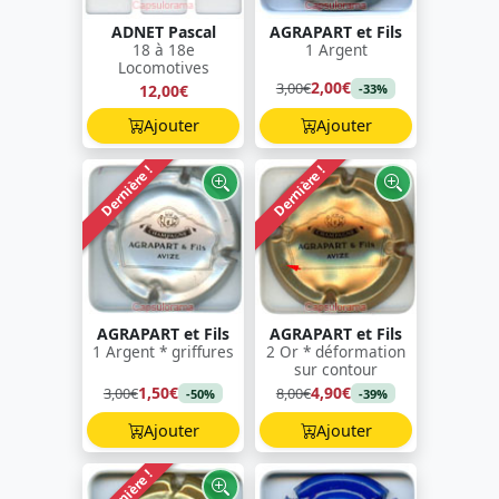
ADNET Pascal
AGRAPART et Fils
18 à 18e
1 Argent
Locomotives
2,00€
3,00€
12,00€
-33%
Ajouter
Ajouter
Dernière !
Dernière !
AGRAPART et Fils
AGRAPART et Fils
1 Argent * griffures
2 Or * déformation
sur contour
1,50€
4,90€
3,00€
8,00€
-50%
-39%
Ajouter
Ajouter
Dernière !