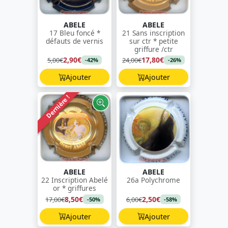
ABELE
ABELE
17 Bleu foncé *
21 Sans inscription
défauts de vernis
sur ctr * petite
griffure /ctr
2,90€
17,80€
5,00€
24,00€
-42%
-26%
Ajouter
Ajouter
Dernière !
ABELE
ABELE
22 Inscription Abelé
26a Polychrome
or * griffures
8,50€
2,50€
17,00€
6,00€
-50%
-58%
Ajouter
Ajouter