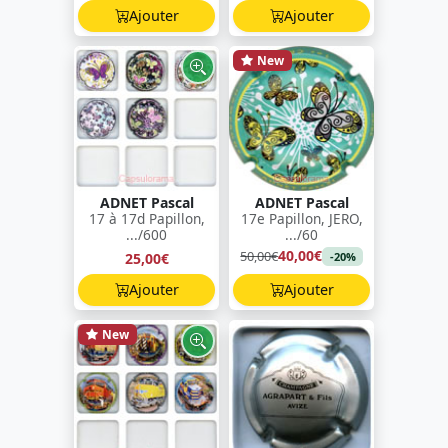
Ajouter
Ajouter
New
ADNET Pascal
ADNET Pascal
17 à 17d Papillon,
17e Papillon, JERO,
.../600
.../60
40,00€
50,00€
25,00€
-20%
Ajouter
Ajouter
New