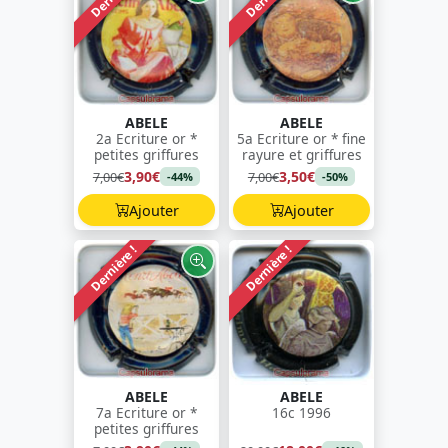
ABELE
ABELE
2a Ecriture or *
5a Ecriture or * fine
petites griffures
rayure et griffures
3,90€
3,50€
7,00€
7,00€
-44%
-50%
Ajouter
Ajouter
Dernière !
Dernière !
ABELE
ABELE
7a Ecriture or *
16c 1996
petites griffures