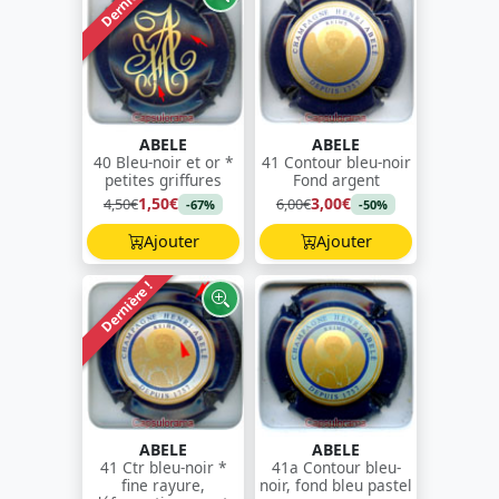
Dernière !
ABELE
ABELE
40 Bleu-noir et or *
41 Contour bleu-noir
petites griffures
Fond argent
1,50€
3,00€
4,50€
6,00€
-67%
-50%
Ajouter
Ajouter
Dernière !
ABELE
ABELE
41 Ctr bleu-noir *
41a Contour bleu-
fine rayure,
noir, fond bleu pastel