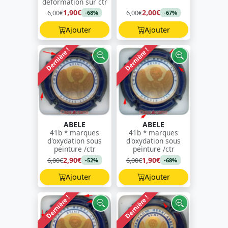
déformation sur ctr
1,90€
2,00€
6,00€
6,00€
-68%
-67%
Ajouter
Ajouter
Dernière !
Dernière !
ABELE
ABELE
41b * marques
41b * marques
d'oxydation sous
d'oxydation sous
peinture /ctr
peinture /ctr
2,90€
1,90€
6,00€
6,00€
-52%
-68%
Ajouter
Ajouter
Dernière !
Dernière !