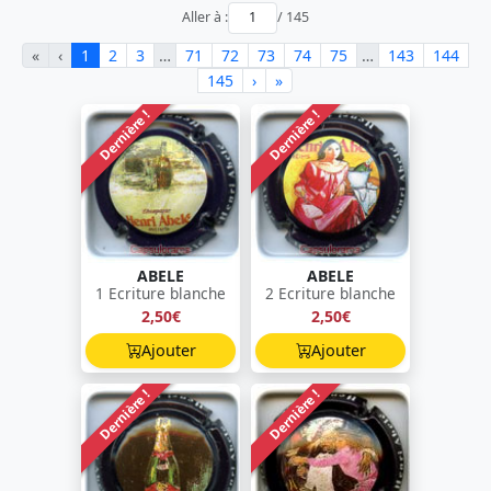
Aller à :
/ 145
«
‹
1
2
3
…
71
72
73
74
75
…
143
144
145
›
»
Dernière !
Dernière !
ABELE
ABELE
1 Ecriture blanche
2 Ecriture blanche
2,50€
2,50€
Ajouter
Ajouter
Dernière !
Dernière !