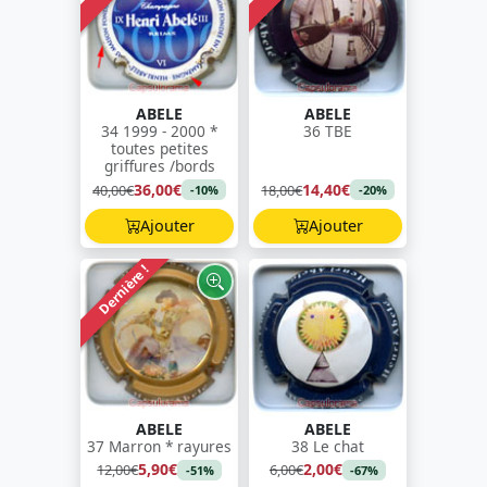
ABELE
ABELE
34 1999 - 2000 *
36 TBE
toutes petites
griffures /bords
36,00€
14,40€
40,00€
18,00€
-10%
-20%
Ajouter
Ajouter
Dernière !
ABELE
ABELE
37 Marron * rayures
38 Le chat
5,90€
2,00€
12,00€
6,00€
-51%
-67%