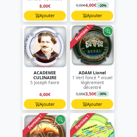
4,00€
5,00€
8,00€
-20%
Ajouter
Ajouter
Dernière !
ACADEMIE
ADAM Lionel
CULINAIRE
1 Vert foncé * visuel
5 Joseph Favre
légèrement
décentré
3,50€
5,00€
6,00€
-30%
Ajouter
Ajouter
Dernière !
Dernière !