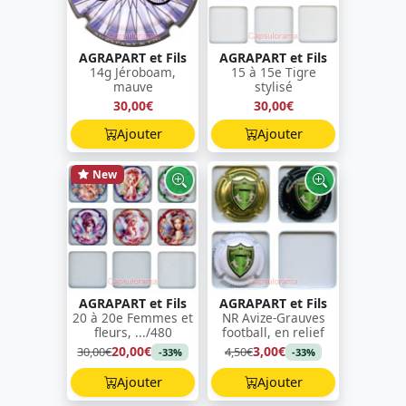
AGRAPART et Fils
AGRAPART et Fils
14g Jéroboam,
15 à 15e Tigre
mauve
stylisé
30,00€
30,00€
Ajouter
Ajouter
New
AGRAPART et Fils
AGRAPART et Fils
20 à 20e Femmes et
NR Avize-Grauves
fleurs, .../480
football, en relief
20,00€
3,00€
30,00€
4,50€
-33%
-33%
Ajouter
Ajouter