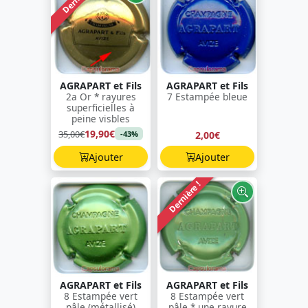
AGRAPART et Fils
AGRAPART et Fils
2a Or * rayures
7 Estampée bleue
superficielles à
peine visbles
19,90€
35,00€
2,00€
-43%
Ajouter
Ajouter
Dernière !
AGRAPART et Fils
AGRAPART et Fils
8 Estampée vert
8 Estampée vert
pâle (métallisé)
pâle * une rayure