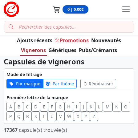
0 | 0,00€
Ajouts récents
Promotions
Nouveautés
Vignerons
Génériques
Pubs/Crémants
Capsules de vignerons
Mode de filtrage
Par marque
Par thème
Réinitialiser
Première lettre de la marque
A
B
C
D
E
F
G
H
I
J
K
L
M
N
O
P
Q
R
S
T
U
V
W
X
Y
Z
17367
capsule(s) trouvée(s)