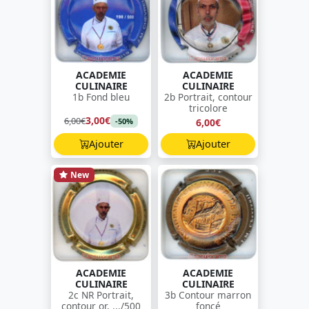
ACADEMIE
ACADEMIE
CULINAIRE
CULINAIRE
1b Fond bleu
2b Portrait, contour
tricolore
3,00€
6,00€
6,00€
-50%
Ajouter
Ajouter
New
ACADEMIE
ACADEMIE
CULINAIRE
CULINAIRE
2c NR Portrait,
3b Contour marron
contour or, .../500
foncé