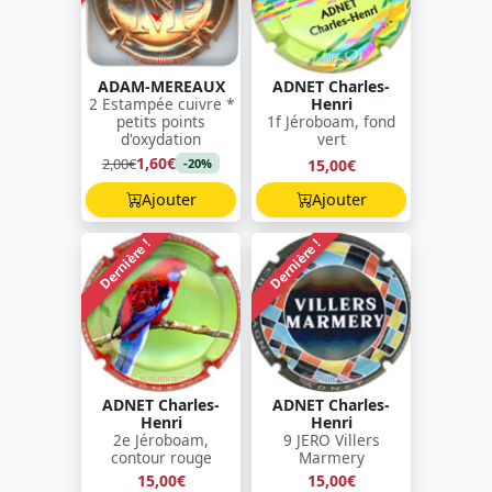
ADAM-MEREAUX
ADNET Charles-
2 Estampée cuivre *
Henri
petits points
1f Jéroboam, fond
d'oxydation
vert
1,60€
2,00€
15,00€
-20%
Ajouter
Ajouter
Dernière !
Dernière !
ADNET Charles-
ADNET Charles-
Henri
Henri
2e Jéroboam,
9 JERO Villers
contour rouge
Marmery
15,00€
15,00€