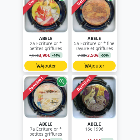
ABELE
ABELE
2a Ecriture or *
5a Ecriture or * fine
petites griffures
rayure et griffures
3,90€
3,50€
7,00€
7,00€
-44%
-50%
Ajouter
Ajouter
Dernière !
Dernière !
ABELE
ABELE
7a Ecriture or *
16c 1996
petites griffures