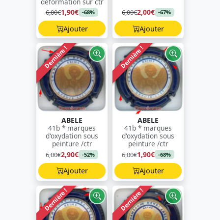
déformation sur ctr
1,90€
2,00€
6,00€
6,00€
-68%
-67%
Ajouter
Ajouter
Dernière !
Dernière !
ABELE
ABELE
41b * marques
41b * marques
d'oxydation sous
d'oxydation sous
peinture /ctr
peinture /ctr
2,90€
1,90€
6,00€
6,00€
-52%
-68%
Ajouter
Ajouter
Dernière !
Dernière !