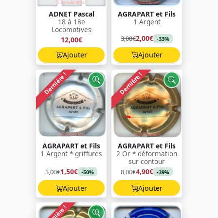
ADNET Pascal
AGRAPART et Fils
18 à 18e
1 Argent
Locomotives
2,00€
3,00€
12,00€
-33%
Ajouter
Ajouter
Dernière !
Dernière !
AGRAPART et Fils
AGRAPART et Fils
1 Argent * griffures
2 Or * déformation
sur contour
1,50€
4,90€
3,00€
8,00€
-50%
-39%
Ajouter
Ajouter
Dernière !