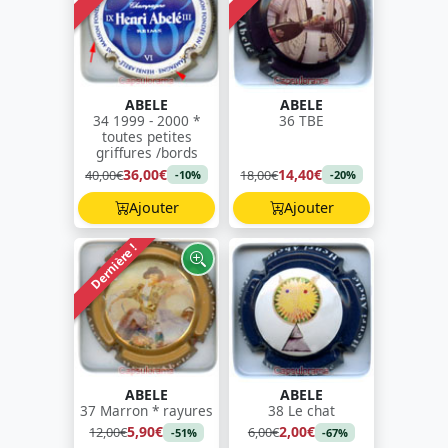
ABELE
ABELE
34 1999 - 2000 *
36 TBE
toutes petites
griffures /bords
36,00€
14,40€
40,00€
18,00€
-10%
-20%
Ajouter
Ajouter
Dernière !
ABELE
ABELE
37 Marron * rayures
38 Le chat
5,90€
2,00€
12,00€
6,00€
-51%
-67%