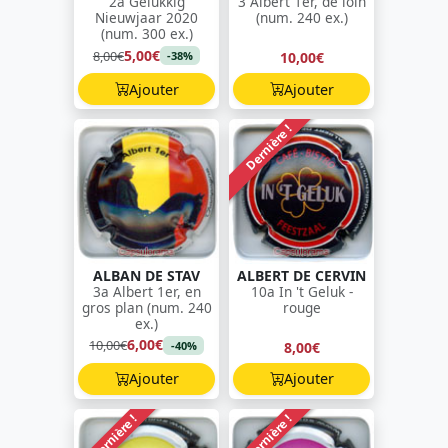
2a Gelukkig
3 Albert 1er, de loin
Nieuwjaar 2020
(num. 240 ex.)
(num. 300 ex.)
5,00€
8,00€
10,00€
-38%
Ajouter
Ajouter
Dernière !
ALBAN DE STAV
ALBERT DE CERVIN
3a Albert 1er, en
10a In 't Geluk -
gros plan (num. 240
rouge
ex.)
6,00€
10,00€
8,00€
-40%
Ajouter
Ajouter
Dernière !
Dernière !