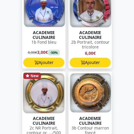
ACADEMIE
ACADEMIE
CULINAIRE
CULINAIRE
1b Fond bleu
2b Portrait, contour
tricolore
3,00€
6,00€
6,00€
-50%
Ajouter
Ajouter
New
ACADEMIE
ACADEMIE
CULINAIRE
CULINAIRE
2c NR Portrait,
3b Contour marron
contour or, .../500
foncé