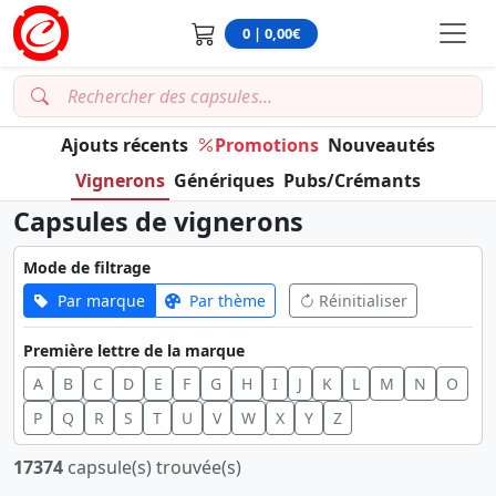
0 | 0,00€
Ajouts récents
Promotions
Nouveautés
Vignerons
Génériques
Pubs/Crémants
Capsules de vignerons
Mode de filtrage
Par marque
Par thème
Réinitialiser
Première lettre de la marque
A
B
C
D
E
F
G
H
I
J
K
L
M
N
O
P
Q
R
S
T
U
V
W
X
Y
Z
17374
capsule(s) trouvée(s)