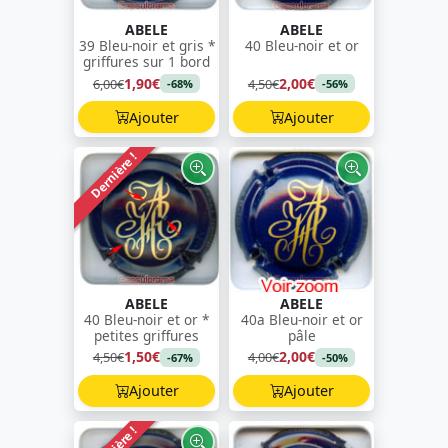
ABELE
ABELE
39 Bleu-noir et gris *
40 Bleu-noir et or
griffures sur 1 bord
1,90€
2,00€
6,00€
4,50€
-68%
-56%
Ajouter
Ajouter
Dernière !
ABELE
ABELE
40 Bleu-noir et or *
40a Bleu-noir et or
petites griffures
pâle
1,50€
2,00€
4,50€
4,00€
-67%
-50%
Ajouter
Ajouter