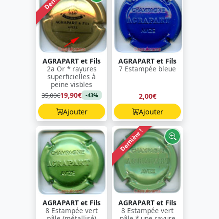
AGRAPART et Fils
AGRAPART et Fils
2a Or * rayures
7 Estampée bleue
superficielles à
peine visbles
19,90€
35,00€
2,00€
-43%
Ajouter
Ajouter
Dernière !
AGRAPART et Fils
AGRAPART et Fils
8 Estampée vert
8 Estampée vert
pâle (métallisé)
pâle * une rayure