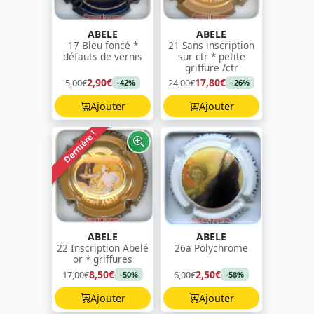
ABELE
ABELE
17 Bleu foncé *
21 Sans inscription
défauts de vernis
sur ctr * petite
griffure /ctr
2,90€
17,80€
5,00€
24,00€
-42%
-26%
Ajouter
Ajouter
Dernière !
ABELE
ABELE
22 Inscription Abelé
26a Polychrome
or * griffures
8,50€
2,50€
17,00€
6,00€
-50%
-58%
Ajouter
Ajouter