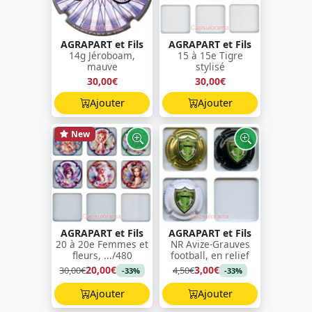
AGRAPART et Fils
AGRAPART et Fils
14g Jéroboam,
15 à 15e Tigre
mauve
stylisé
30,00€
30,00€
Ajouter
Ajouter
New
AGRAPART et Fils
AGRAPART et Fils
20 à 20e Femmes et
NR Avize-Grauves
fleurs, .../480
football, en relief
20,00€
3,00€
30,00€
4,50€
-33%
-33%
Ajouter
Ajouter