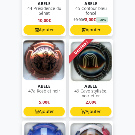
ABELE
ABELE
44 Présidence du
45 Contour bleu
Sénat
foncé
8,00€
10,00€
10,00€
-20%
Ajouter
Ajouter
Dernière !
ABELE
ABELE
47a Rosé et noir
49 Cave stylisée,
noir et or
5,00€
2,00€
Ajouter
Ajouter