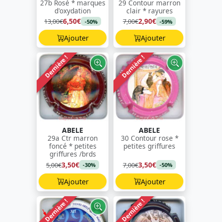
27b Rosé * marques
29 Contour marron
d'oxydation
clair * rayures
6,50€
2,90€
13,00€
7,00€
-50%
-59%
Ajouter
Ajouter
Dernière !
Dernière !
ABELE
ABELE
29a Ctr marron
30 Contour rose *
foncé * petites
petites griffures
griffures /brds
3,50€
3,50€
5,00€
7,00€
-30%
-50%
Ajouter
Ajouter
Dernière !
Dernière !