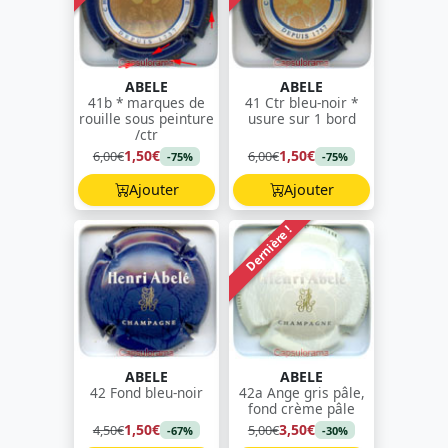
ABELE
ABELE
41b * marques de
41 Ctr bleu-noir *
rouille sous peinture
usure sur 1 bord
/ctr
1,50€
1,50€
6,00€
6,00€
-75%
-75%
Ajouter
Ajouter
Dernière !
ABELE
ABELE
42 Fond bleu-noir
42a Ange gris pâle,
fond crème pâle
1,50€
3,50€
4,50€
5,00€
-67%
-30%