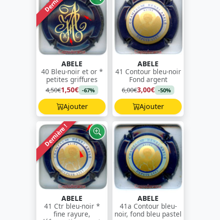
Dernière !
ABELE
ABELE
40 Bleu-noir et or *
41 Contour bleu-noir
petites griffures
Fond argent
1,50€
3,00€
4,50€
6,00€
-67%
-50%
Ajouter
Ajouter
Dernière !
ABELE
ABELE
41 Ctr bleu-noir *
41a Contour bleu-
fine rayure,
noir, fond bleu pastel