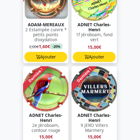
ADAM-MEREAUX
ADNET Charles-
2 Estampée cuivre *
Henri
petits points
1f Jéroboam, fond
d'oxydation
vert
1,60€
2,00€
15,00€
-20%
Ajouter
Ajouter
Dernière !
Dernière !
ADNET Charles-
ADNET Charles-
Henri
Henri
2e Jéroboam,
9 JERO Villers
contour rouge
Marmery
15,00€
15,00€