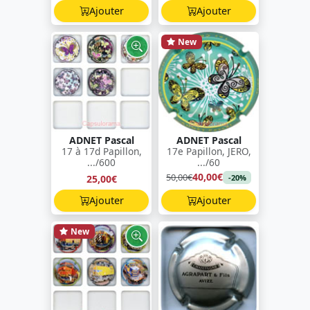
Ajouter
Ajouter
New
ADNET Pascal
ADNET Pascal
17 à 17d Papillon,
17e Papillon, JERO,
.../600
.../60
40,00€
50,00€
25,00€
-20%
Ajouter
Ajouter
New