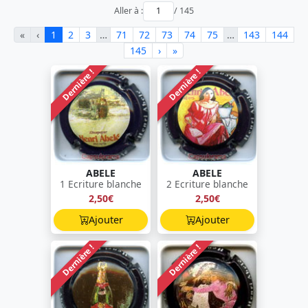
Aller à :
/ 145
«
‹
1
2
3
…
71
72
73
74
75
…
143
144
145
›
»
Dernière !
Dernière !
ABELE
ABELE
1 Ecriture blanche
2 Ecriture blanche
2,50€
2,50€
Ajouter
Ajouter
Dernière !
Dernière !