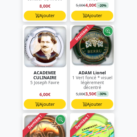
4,00€
5,00€
8,00€
-20%
Ajouter
Ajouter
Dernière !
ACADEMIE
ADAM Lionel
CULINAIRE
1 Vert foncé * visuel
5 Joseph Favre
légèrement
décentré
3,50€
5,00€
6,00€
-30%
Ajouter
Ajouter
Dernière !
Dernière !