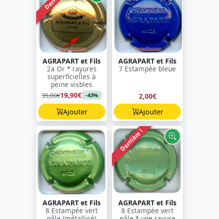
AGRAPART et Fils
AGRAPART et Fils
2a Or * rayures
7 Estampée bleue
superficielles à
peine visbles
19,90€
35,00€
2,00€
-43%
Ajouter
Ajouter
Dernière !
AGRAPART et Fils
AGRAPART et Fils
8 Estampée vert
8 Estampée vert
pâle (métallisé)
pâle * une rayure