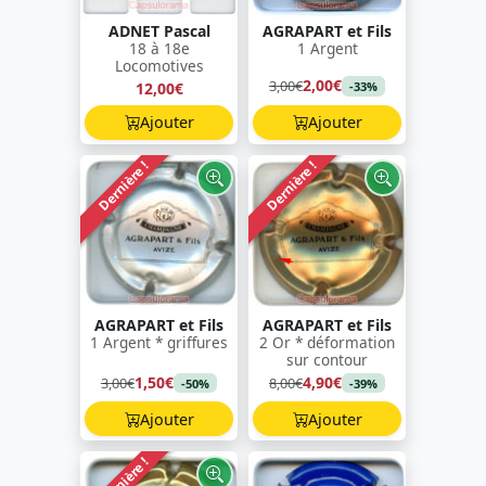
ADNET Pascal
AGRAPART et Fils
18 à 18e
1 Argent
Locomotives
2,00€
3,00€
12,00€
-33%
Ajouter
Ajouter
Dernière !
Dernière !
AGRAPART et Fils
AGRAPART et Fils
1 Argent * griffures
2 Or * déformation
sur contour
1,50€
4,90€
3,00€
8,00€
-50%
-39%
Ajouter
Ajouter
Dernière !