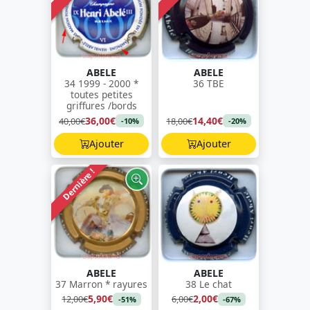
ABELE
ABELE
34 1999 - 2000 *
36 TBE
toutes petites
griffures /bords
36,00€
14,40€
40,00€
18,00€
-10%
-20%
Ajouter
Ajouter
Dernière !
ABELE
ABELE
37 Marron * rayures
38 Le chat
5,90€
2,00€
12,00€
6,00€
-51%
-67%