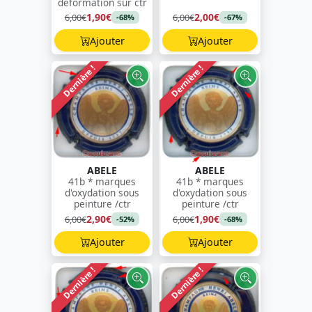
déformation sur ctr
1,90€
2,00€
6,00€
6,00€
-68%
-67%
Ajouter
Ajouter
Dernière !
Dernière !
ABELE
ABELE
41b * marques
41b * marques
d'oxydation sous
d'oxydation sous
peinture /ctr
peinture /ctr
2,90€
1,90€
6,00€
6,00€
-52%
-68%
Ajouter
Ajouter
Dernière !
Dernière !