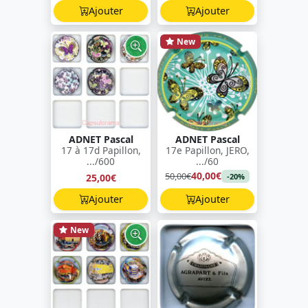
Ajouter
Ajouter
New
ADNET Pascal
ADNET Pascal
17 à 17d Papillon,
17e Papillon, JERO,
.../600
.../60
40,00€
50,00€
25,00€
-20%
Ajouter
Ajouter
New