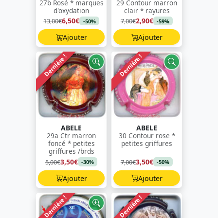
27b Rosé * marques
29 Contour marron
d'oxydation
clair * rayures
6,50€
2,90€
13,00€
7,00€
-50%
-59%
Ajouter
Ajouter
Dernière !
Dernière !
ABELE
ABELE
29a Ctr marron
30 Contour rose *
foncé * petites
petites griffures
griffures /brds
3,50€
3,50€
5,00€
7,00€
-30%
-50%
Ajouter
Ajouter
Dernière !
Dernière !