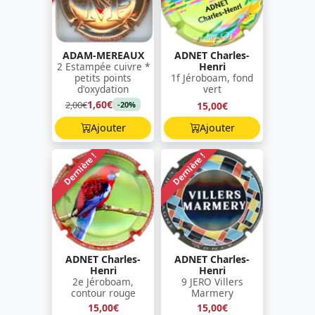
ADAM-MEREAUX
ADNET Charles-
2 Estampée cuivre *
Henri
petits points
1f Jéroboam, fond
d'oxydation
vert
1,60€
2,00€
15,00€
-20%
Ajouter
Ajouter
Dernière !
Dernière !
ADNET Charles-
ADNET Charles-
Henri
Henri
2e Jéroboam,
9 JERO Villers
contour rouge
Marmery
15,00€
15,00€