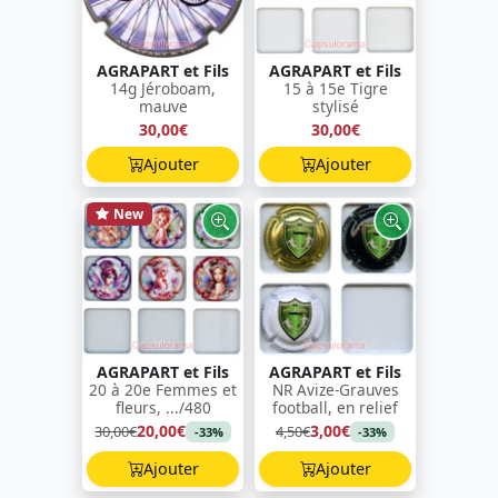
AGRAPART et Fils
AGRAPART et Fils
14g Jéroboam,
15 à 15e Tigre
mauve
stylisé
30,00€
30,00€
Ajouter
Ajouter
New
AGRAPART et Fils
AGRAPART et Fils
20 à 20e Femmes et
NR Avize-Grauves
fleurs, .../480
football, en relief
20,00€
3,00€
30,00€
4,50€
-33%
-33%
Ajouter
Ajouter