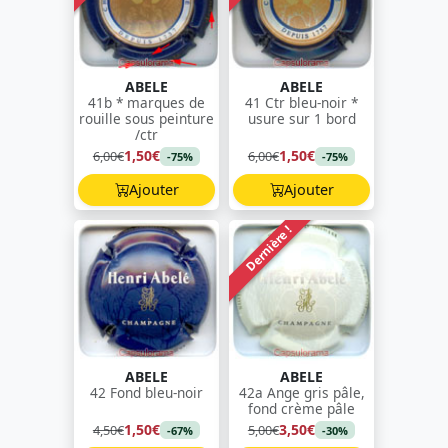
ABELE
ABELE
41b * marques de
41 Ctr bleu-noir *
rouille sous peinture
usure sur 1 bord
/ctr
1,50€
1,50€
6,00€
6,00€
-75%
-75%
Ajouter
Ajouter
Dernière !
ABELE
ABELE
42 Fond bleu-noir
42a Ange gris pâle,
fond crème pâle
1,50€
3,50€
4,50€
5,00€
-67%
-30%