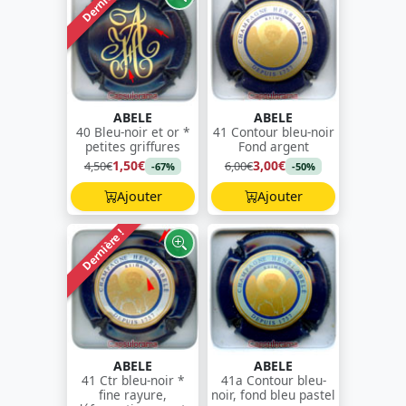
Dernière !
ABELE
ABELE
40 Bleu-noir et or *
41 Contour bleu-noir
petites griffures
Fond argent
1,50€
3,00€
4,50€
6,00€
-67%
-50%
Ajouter
Ajouter
Dernière !
ABELE
ABELE
41 Ctr bleu-noir *
41a Contour bleu-
fine rayure,
noir, fond bleu pastel