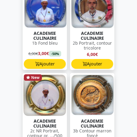
ACADEMIE
ACADEMIE
CULINAIRE
CULINAIRE
1b Fond bleu
2b Portrait, contour
tricolore
3,00€
6,00€
6,00€
-50%
Ajouter
Ajouter
New
ACADEMIE
ACADEMIE
CULINAIRE
CULINAIRE
2c NR Portrait,
3b Contour marron
contour or, .../500
foncé