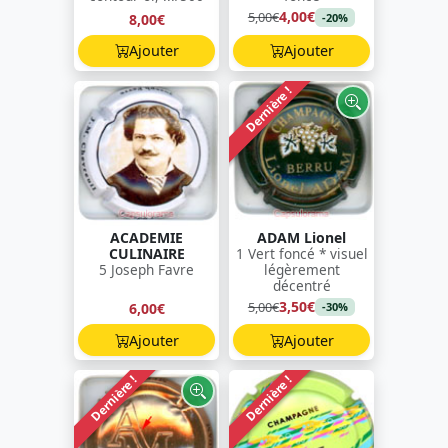
4,00€
5,00€
8,00€
-20%
Ajouter
Ajouter
Dernière !
ACADEMIE
ADAM Lionel
CULINAIRE
1 Vert foncé * visuel
5 Joseph Favre
légèrement
décentré
3,50€
5,00€
6,00€
-30%
Ajouter
Ajouter
Dernière !
Dernière !