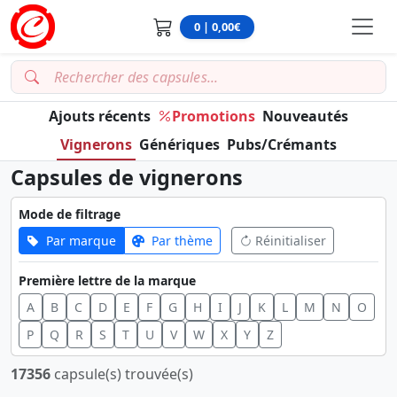
0 | 0,00€
Ajouts récents
Promotions
Nouveautés
Vignerons
Génériques
Pubs/Crémants
Capsules de vignerons
Mode de filtrage
Par marque
Par thème
Réinitialiser
Première lettre de la marque
A
B
C
D
E
F
G
H
I
J
K
L
M
N
O
P
Q
R
S
T
U
V
W
X
Y
Z
17356
capsule(s) trouvée(s)