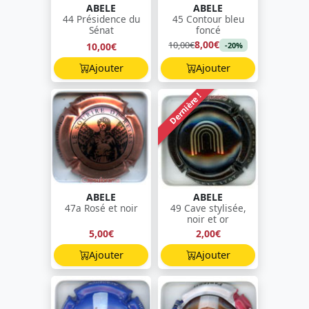
ABELE
ABELE
44 Présidence du
45 Contour bleu
Sénat
foncé
8,00€
10,00€
10,00€
-20%
Ajouter
Ajouter
Dernière !
ABELE
ABELE
47a Rosé et noir
49 Cave stylisée,
noir et or
5,00€
2,00€
Ajouter
Ajouter