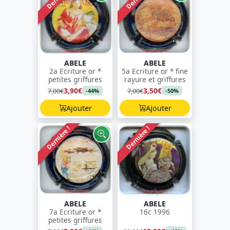
ABELE
ABELE
2a Ecriture or *
5a Ecriture or * fine
petites griffures
rayure et griffures
3,90€
3,50€
7,00€
7,00€
-44%
-50%
Ajouter
Ajouter
Dernière !
Dernière !
ABELE
ABELE
7a Ecriture or *
16c 1996
petites griffures