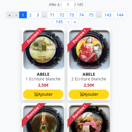
Aller à :
/ 145
«
‹
1
2
3
…
71
72
73
74
75
…
143
144
145
›
»
Dernière !
Dernière !
ABELE
ABELE
1 Ecriture blanche
2 Ecriture blanche
2,50€
2,50€
Ajouter
Ajouter
Dernière !
Dernière !