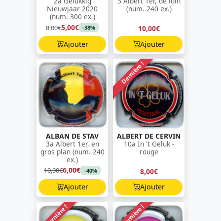
2a Gelukkig
3 Albert 1er, de loin
Nieuwjaar 2020
(num. 240 ex.)
(num. 300 ex.)
5,00€
8,00€
10,00€
-38%
Ajouter
Ajouter
Dernière !
ALBAN DE STAV
ALBERT DE CERVIN
3a Albert 1er, en
10a In 't Geluk -
gros plan (num. 240
rouge
ex.)
6,00€
10,00€
8,00€
-40%
Ajouter
Ajouter
Dernière !
Dernière !