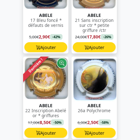
ABELE
ABELE
17 Bleu foncé *
21 Sans inscription
défauts de vernis
sur ctr * petite
griffure /ctr
2,90€
17,80€
5,00€
24,00€
-42%
-26%
Ajouter
Ajouter
Dernière !
ABELE
ABELE
22 Inscription Abelé
26a Polychrome
or * griffures
8,50€
2,50€
17,00€
6,00€
-50%
-58%
Ajouter
Ajouter