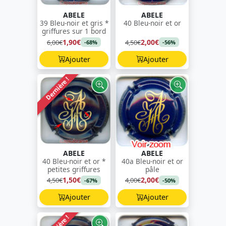
ABELE
ABELE
39 Bleu-noir et gris *
40 Bleu-noir et or
griffures sur 1 bord
1,90€
2,00€
6,00€
4,50€
-68%
-56%
Ajouter
Ajouter
Dernière !
ABELE
ABELE
40 Bleu-noir et or *
40a Bleu-noir et or
petites griffures
pâle
1,50€
2,00€
4,50€
4,00€
-67%
-50%
Ajouter
Ajouter