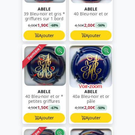
ABELE
ABELE
39 Bleu-noir et gris *
40 Bleu-noir et or
griffures sur 1 bord
1,90€
2,00€
6,00€
4,50€
-68%
-56%
Ajouter
Ajouter
Dernière !
ABELE
ABELE
40 Bleu-noir et or *
40a Bleu-noir et or
petites griffures
pâle
1,50€
2,00€
4,50€
4,00€
-67%
-50%
Ajouter
Ajouter