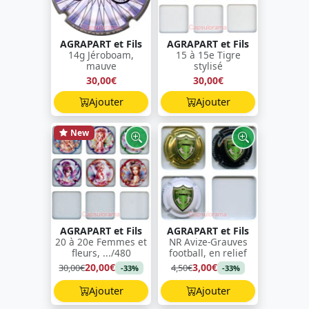
AGRAPART et Fils
AGRAPART et Fils
14g Jéroboam,
15 à 15e Tigre
mauve
stylisé
30,00€
30,00€
Ajouter
Ajouter
New
AGRAPART et Fils
AGRAPART et Fils
20 à 20e Femmes et
NR Avize-Grauves
fleurs, .../480
football, en relief
20,00€
3,00€
30,00€
4,50€
-33%
-33%
Ajouter
Ajouter