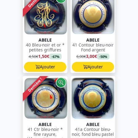
Dernière !
ABELE
ABELE
40 Bleu-noir et or *
41 Contour bleu-noir
petites griffures
Fond argent
1,50€
3,00€
4,50€
6,00€
-67%
-50%
Ajouter
Ajouter
Dernière !
ABELE
ABELE
41 Ctr bleu-noir *
41a Contour bleu-
fine rayure,
noir, fond bleu pastel