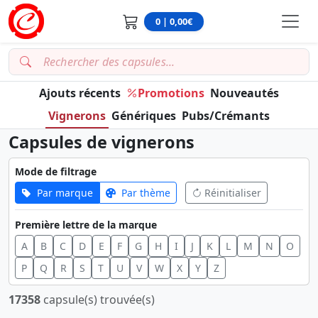
0 | 0,00€
Ajouts récents
Promotions
Nouveautés
Vignerons
Génériques
Pubs/Crémants
Capsules de vignerons
Mode de filtrage
Par marque
Par thème
Réinitialiser
Première lettre de la marque
A
B
C
D
E
F
G
H
I
J
K
L
M
N
O
P
Q
R
S
T
U
V
W
X
Y
Z
17358
capsule(s) trouvée(s)