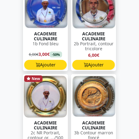
ACADEMIE
ACADEMIE
CULINAIRE
CULINAIRE
1b Fond bleu
2b Portrait, contour
tricolore
3,00€
6,00€
6,00€
-50%
Ajouter
Ajouter
New
ACADEMIE
ACADEMIE
CULINAIRE
CULINAIRE
2c NR Portrait,
3b Contour marron
contour or, .../500
foncé