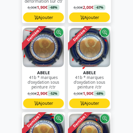
déformation sur ctr
1,90€
2,00€
6,00€
6,00€
-68%
-67%
Ajouter
Ajouter
Dernière !
Dernière !
ABELE
ABELE
41b * marques
41b * marques
d'oxydation sous
d'oxydation sous
peinture /ctr
peinture /ctr
2,90€
1,90€
6,00€
6,00€
-52%
-68%
Ajouter
Ajouter
Dernière !
Dernière !