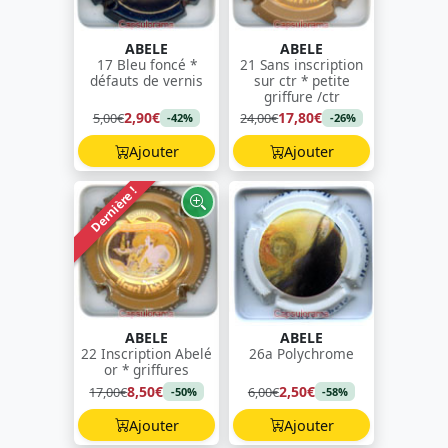
ABELE
ABELE
17 Bleu foncé *
21 Sans inscription
défauts de vernis
sur ctr * petite
griffure /ctr
2,90€
17,80€
5,00€
24,00€
-42%
-26%
Ajouter
Ajouter
Dernière !
ABELE
ABELE
22 Inscription Abelé
26a Polychrome
or * griffures
8,50€
2,50€
17,00€
6,00€
-50%
-58%
Ajouter
Ajouter