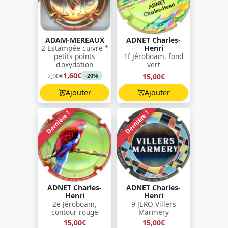
ADAM-MEREAUX
ADNET Charles-
2 Estampée cuivre *
Henri
petits points
1f Jéroboam, fond
d'oxydation
vert
1,60€
2,00€
15,00€
-20%
Ajouter
Ajouter
Dernière !
Dernière !
ADNET Charles-
ADNET Charles-
Henri
Henri
2e Jéroboam,
9 JERO Villers
contour rouge
Marmery
15,00€
15,00€