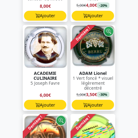
4,00€
5,00€
8,00€
-20%
Ajouter
Ajouter
Dernière !
ACADEMIE
ADAM Lionel
CULINAIRE
1 Vert foncé * visuel
5 Joseph Favre
légèrement
décentré
3,50€
5,00€
6,00€
-30%
Ajouter
Ajouter
Dernière !
Dernière !