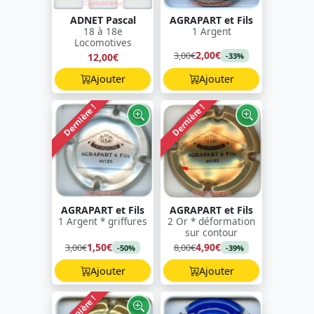
ADNET Pascal
AGRAPART et Fils
18 à 18e
1 Argent
Locomotives
2,00€
3,00€
12,00€
-33%
Ajouter
Ajouter
Dernière !
Dernière !
AGRAPART et Fils
AGRAPART et Fils
1 Argent * griffures
2 Or * déformation
sur contour
1,50€
4,90€
3,00€
8,00€
-50%
-39%
Ajouter
Ajouter
Dernière !