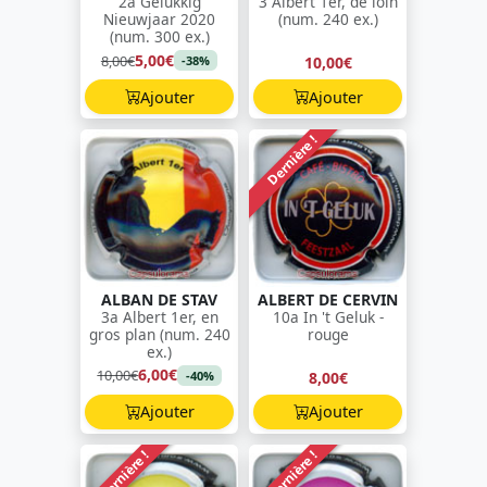
2a Gelukkig
3 Albert 1er, de loin
Nieuwjaar 2020
(num. 240 ex.)
(num. 300 ex.)
5,00€
8,00€
10,00€
-38%
Ajouter
Ajouter
Dernière !
ALBAN DE STAV
ALBERT DE CERVIN
3a Albert 1er, en
10a In 't Geluk -
gros plan (num. 240
rouge
ex.)
6,00€
10,00€
8,00€
-40%
Ajouter
Ajouter
Dernière !
Dernière !