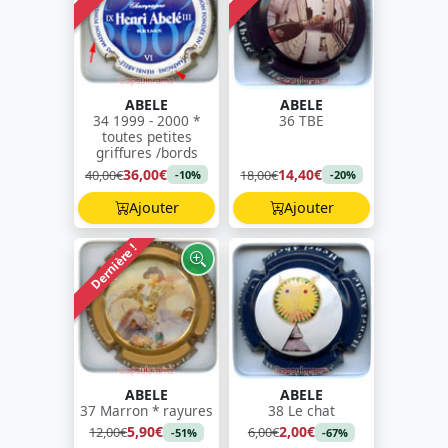
ABELE
ABELE
34 1999 - 2000 *
36 TBE
toutes petites
griffures /bords
36,00€
14,40€
40,00€
18,00€
-10%
-20%
Ajouter
Ajouter
Dernière !
ABELE
ABELE
37 Marron * rayures
38 Le chat
5,90€
2,00€
12,00€
6,00€
-51%
-67%