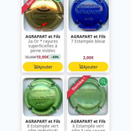
AGRAPART et Fils
AGRAPART et Fils
2a Or * rayures
7 Estampée bleue
superficielles à
peine visbles
19,90€
35,00€
2,00€
-43%
Ajouter
Ajouter
Dernière !
AGRAPART et Fils
AGRAPART et Fils
8 Estampée vert
8 Estampée vert
pâle (métallisé)
pâle * une rayure