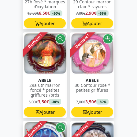
27b Rosé * marques
29 Contour marron
d'oxydation
clair * rayures
6,50€
2,90€
13,00€
7,00€
-50%
-59%
Ajouter
Ajouter
Dernière !
Dernière !
ABELE
ABELE
29a Ctr marron
30 Contour rose *
foncé * petites
petites griffures
griffures /brds
3,50€
3,50€
5,00€
7,00€
-30%
-50%
Ajouter
Ajouter
Dernière !
Dernière !