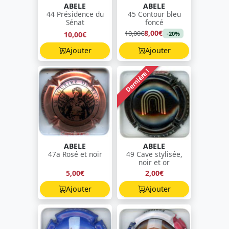
ABELE
ABELE
44 Présidence du
45 Contour bleu
Sénat
foncé
8,00€
10,00€
10,00€
-20%
Ajouter
Ajouter
Dernière !
ABELE
ABELE
47a Rosé et noir
49 Cave stylisée,
noir et or
5,00€
2,00€
Ajouter
Ajouter