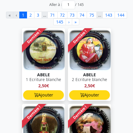
Aller à :
/ 145
«
‹
1
2
3
…
71
72
73
74
75
…
143
144
145
›
»
Dernière !
Dernière !
ABELE
ABELE
1 Ecriture blanche
2 Ecriture blanche
2,50€
2,50€
Ajouter
Ajouter
Dernière !
Dernière !