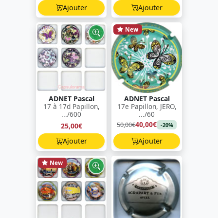
Ajouter
Ajouter
New
ADNET Pascal
ADNET Pascal
17 à 17d Papillon,
17e Papillon, JERO,
.../600
.../60
40,00€
50,00€
25,00€
-20%
Ajouter
Ajouter
New