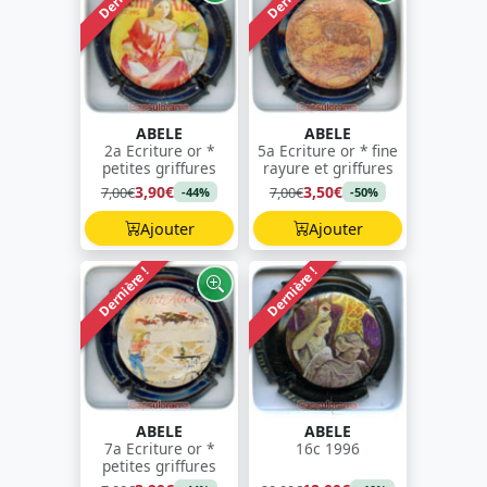
ABELE
ABELE
2a Ecriture or *
5a Ecriture or * fine
petites griffures
rayure et griffures
3,90€
3,50€
7,00€
7,00€
-44%
-50%
Ajouter
Ajouter
Dernière !
Dernière !
ABELE
ABELE
7a Ecriture or *
16c 1996
petites griffures