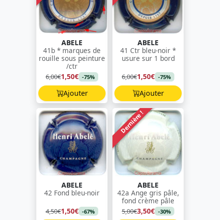
ABELE
ABELE
41b * marques de
41 Ctr bleu-noir *
rouille sous peinture
usure sur 1 bord
/ctr
1,50€
1,50€
6,00€
6,00€
-75%
-75%
Ajouter
Ajouter
Dernière !
ABELE
ABELE
42 Fond bleu-noir
42a Ange gris pâle,
fond crème pâle
1,50€
3,50€
4,50€
5,00€
-67%
-30%