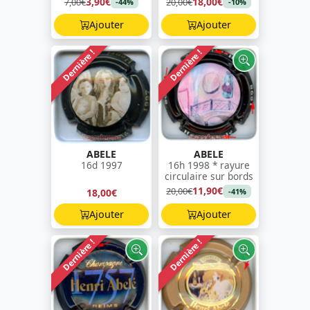
3,90€
18,00€
7,00€
20,00€
-44%
-10%
Ajouter
Ajouter
Dernière !
Dernière !
ABELE
ABELE
16d 1997
16h 1998 * rayure
circulaire sur bords
11,90€
20,00€
18,00€
-41%
Ajouter
Ajouter
Dernière !
Dernière !