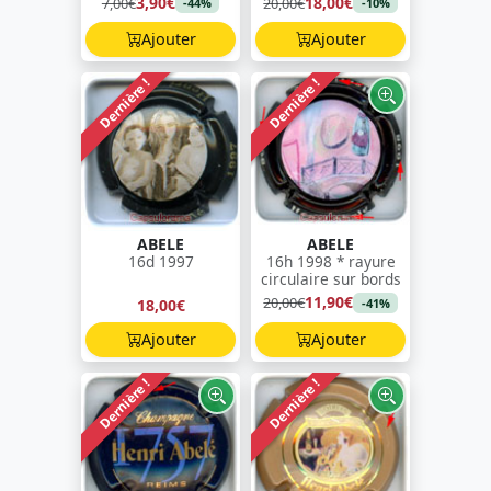
3,90€
18,00€
7,00€
20,00€
-44%
-10%
Ajouter
Ajouter
Dernière !
Dernière !
ABELE
ABELE
16d 1997
16h 1998 * rayure
circulaire sur bords
11,90€
20,00€
18,00€
-41%
Ajouter
Ajouter
Dernière !
Dernière !