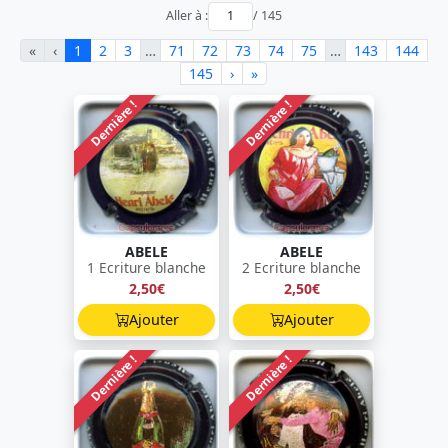
Aller à :
/ 145
«
‹
1
2
3
…
71
72
73
74
75
…
143
144
145
›
»
Dernière !
Dernière !
ABELE
ABELE
1 Ecriture blanche
2 Ecriture blanche
2,50€
2,50€
Ajouter
Ajouter
Dernière !
Dernière !