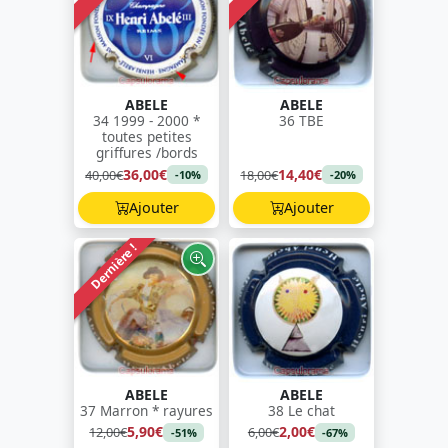
ABELE
ABELE
34 1999 - 2000 *
36 TBE
toutes petites
griffures /bords
36,00€
14,40€
40,00€
18,00€
-10%
-20%
Ajouter
Ajouter
Dernière !
ABELE
ABELE
37 Marron * rayures
38 Le chat
5,90€
2,00€
12,00€
6,00€
-51%
-67%