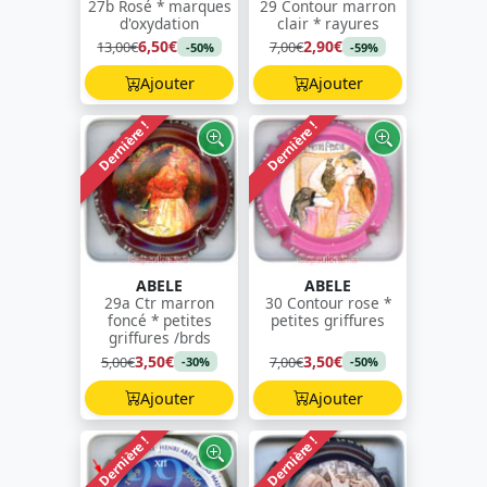
27b Rosé * marques
29 Contour marron
d'oxydation
clair * rayures
6,50€
2,90€
13,00€
7,00€
-50%
-59%
Ajouter
Ajouter
Dernière !
Dernière !
ABELE
ABELE
29a Ctr marron
30 Contour rose *
foncé * petites
petites griffures
griffures /brds
3,50€
3,50€
5,00€
7,00€
-30%
-50%
Ajouter
Ajouter
Dernière !
Dernière !