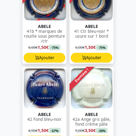
ABELE
ABELE
41b * marques de
41 Ctr bleu-noir *
rouille sous peinture
usure sur 1 bord
/ctr
1,50€
1,50€
6,00€
6,00€
-75%
-75%
Ajouter
Ajouter
Dernière !
ABELE
ABELE
42 Fond bleu-noir
42a Ange gris pâle,
fond crème pâle
1,50€
3,50€
4,50€
5,00€
-67%
-30%