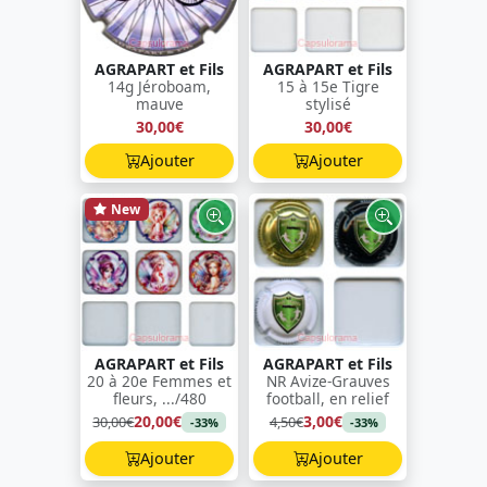
AGRAPART et Fils
AGRAPART et Fils
14g Jéroboam,
15 à 15e Tigre
mauve
stylisé
30,00€
30,00€
Ajouter
Ajouter
New
AGRAPART et Fils
AGRAPART et Fils
20 à 20e Femmes et
NR Avize-Grauves
fleurs, .../480
football, en relief
20,00€
3,00€
30,00€
4,50€
-33%
-33%
Ajouter
Ajouter