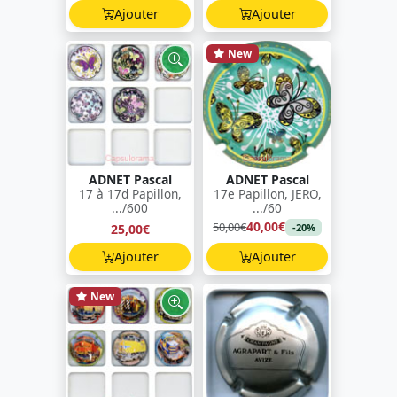
Ajouter
Ajouter
New
ADNET Pascal
ADNET Pascal
17 à 17d Papillon,
17e Papillon, JERO,
.../600
.../60
40,00€
50,00€
25,00€
-20%
Ajouter
Ajouter
New