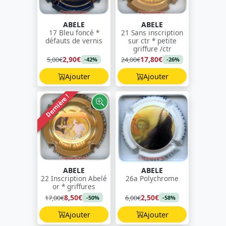
ABELE
ABELE
17 Bleu foncé *
21 Sans inscription
défauts de vernis
sur ctr * petite
griffure /ctr
2,90€
17,80€
5,00€
24,00€
-42%
-26%
Ajouter
Ajouter
Dernière !
ABELE
ABELE
22 Inscription Abelé
26a Polychrome
or * griffures
8,50€
2,50€
17,00€
6,00€
-50%
-58%
Ajouter
Ajouter