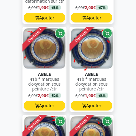
déformation sur ctr
1,90€
2,00€
6,00€
6,00€
-68%
-67%
Ajouter
Ajouter
Dernière !
Dernière !
ABELE
ABELE
41b * marques
41b * marques
d'oxydation sous
d'oxydation sous
peinture /ctr
peinture /ctr
2,90€
1,90€
6,00€
6,00€
-52%
-68%
Ajouter
Ajouter
Dernière !
Dernière !