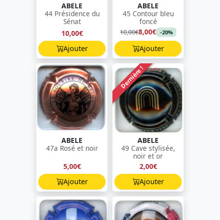
ABELE
ABELE
44 Présidence du
45 Contour bleu
Sénat
foncé
8,00€
10,00€
10,00€
-20%
Ajouter
Ajouter
Dernière !
ABELE
ABELE
47a Rosé et noir
49 Cave stylisée,
noir et or
5,00€
2,00€
Ajouter
Ajouter