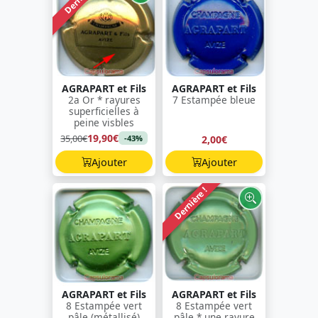
AGRAPART et Fils
AGRAPART et Fils
2a Or * rayures
7 Estampée bleue
superficielles à
peine visbles
19,90€
35,00€
2,00€
-43%
Ajouter
Ajouter
Dernière !
AGRAPART et Fils
AGRAPART et Fils
8 Estampée vert
8 Estampée vert
pâle (métallisé)
pâle * une rayure