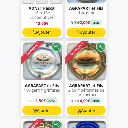
ADNET Pascal
AGRAPART et Fils
18 à 18e
1 Argent
Locomotives
2,00€
3,00€
12,00€
-33%
Ajouter
Ajouter
Dernière !
Dernière !
AGRAPART et Fils
AGRAPART et Fils
1 Argent * griffures
2 Or * déformation
sur contour
1,50€
4,90€
3,00€
8,00€
-50%
-39%
Ajouter
Ajouter
Dernière !