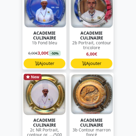
ACADEMIE
ACADEMIE
CULINAIRE
CULINAIRE
1b Fond bleu
2b Portrait, contour
tricolore
3,00€
6,00€
6,00€
-50%
Ajouter
Ajouter
New
ACADEMIE
ACADEMIE
CULINAIRE
CULINAIRE
2c NR Portrait,
3b Contour marron
contour or, .../500
foncé