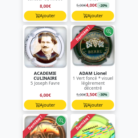
4,00€
5,00€
8,00€
-20%
Ajouter
Ajouter
Dernière !
ACADEMIE
ADAM Lionel
CULINAIRE
1 Vert foncé * visuel
5 Joseph Favre
légèrement
décentré
3,50€
5,00€
6,00€
-30%
Ajouter
Ajouter
Dernière !
Dernière !