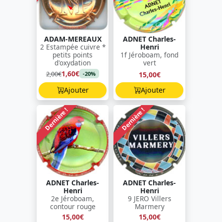
ADAM-MEREAUX
ADNET Charles-
2 Estampée cuivre *
Henri
petits points
1f Jéroboam, fond
d'oxydation
vert
1,60€
2,00€
15,00€
-20%
Ajouter
Ajouter
Dernière !
Dernière !
ADNET Charles-
ADNET Charles-
Henri
Henri
2e Jéroboam,
9 JERO Villers
contour rouge
Marmery
15,00€
15,00€