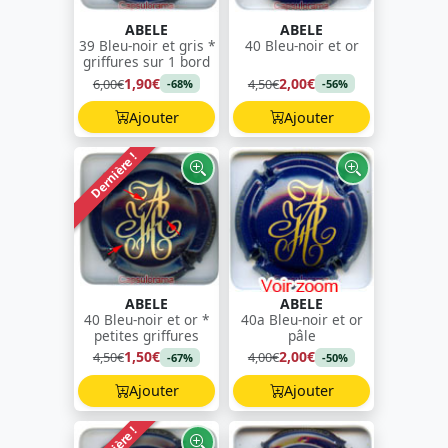
ABELE
ABELE
39 Bleu-noir et gris *
40 Bleu-noir et or
griffures sur 1 bord
1,90€
2,00€
6,00€
4,50€
-68%
-56%
Ajouter
Ajouter
Dernière !
ABELE
ABELE
40 Bleu-noir et or *
40a Bleu-noir et or
petites griffures
pâle
1,50€
2,00€
4,50€
4,00€
-67%
-50%
Ajouter
Ajouter