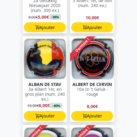
2a Gelukkig
3 Albert 1er, de loin
Nieuwjaar 2020
(num. 240 ex.)
(num. 300 ex.)
5,00€
8,00€
10,00€
-38%
Ajouter
Ajouter
Dernière !
ALBAN DE STAV
ALBERT DE CERVIN
3a Albert 1er, en
10a In 't Geluk -
gros plan (num. 240
rouge
ex.)
6,00€
10,00€
8,00€
-40%
Ajouter
Ajouter
Dernière !
Dernière !