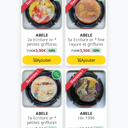
ABELE
ABELE
2a Ecriture or *
5a Ecriture or * fine
petites griffures
rayure et griffures
3,90€
3,50€
7,00€
7,00€
-44%
-50%
Ajouter
Ajouter
Dernière !
Dernière !
ABELE
ABELE
7a Ecriture or *
16c 1996
petites griffures