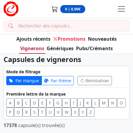
0 | 0,00€
Ajouts récents
Promotions
Nouveautés
Vignerons
Génériques
Pubs/Crémants
Capsules de vignerons
Mode de filtrage
Par marque
Par thème
Réinitialiser
Première lettre de la marque
A
B
C
D
E
F
G
H
I
J
K
L
M
N
O
P
Q
R
S
T
U
V
W
X
Y
Z
17378
capsule(s) trouvée(s)