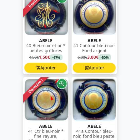
Dernière !
ABELE
ABELE
40 Bleu-noir et or *
41 Contour bleu-noir
petites griffures
Fond argent
1,50€
3,00€
4,50€
6,00€
-67%
-50%
Ajouter
Ajouter
Dernière !
ABELE
ABELE
41 Ctr bleu-noir *
41a Contour bleu-
fine rayure,
noir, fond bleu pastel