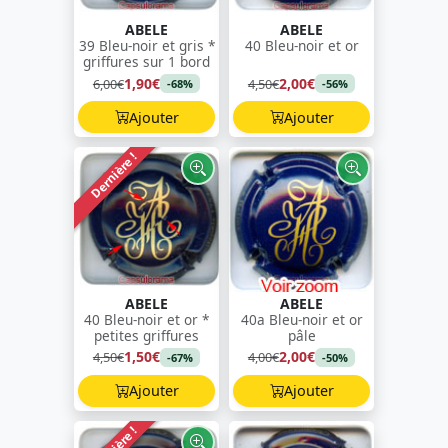
ABELE
ABELE
39 Bleu-noir et gris *
40 Bleu-noir et or
griffures sur 1 bord
1,90€
2,00€
6,00€
4,50€
-68%
-56%
Ajouter
Ajouter
Dernière !
ABELE
ABELE
40 Bleu-noir et or *
40a Bleu-noir et or
petites griffures
pâle
1,50€
2,00€
4,50€
4,00€
-67%
-50%
Ajouter
Ajouter