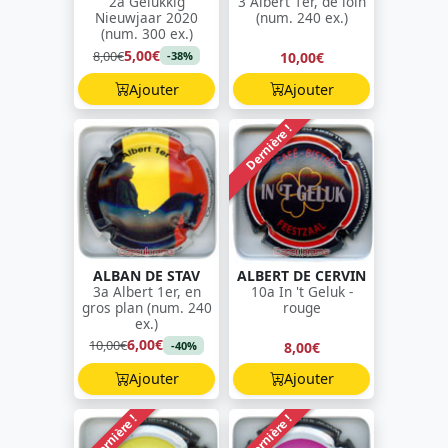
2a Gelukkig
3 Albert 1er, de loin
Nieuwjaar 2020
(num. 240 ex.)
(num. 300 ex.)
5,00€
8,00€
10,00€
-38%
Ajouter
Ajouter
Dernière !
ALBAN DE STAV
ALBERT DE CERVIN
3a Albert 1er, en
10a In 't Geluk -
gros plan (num. 240
rouge
ex.)
6,00€
10,00€
8,00€
-40%
Ajouter
Ajouter
Dernière !
Dernière !