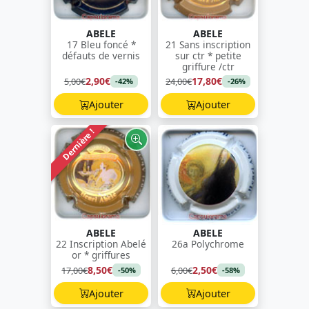
ABELE
ABELE
17 Bleu foncé *
21 Sans inscription
défauts de vernis
sur ctr * petite
griffure /ctr
2,90€
17,80€
5,00€
24,00€
-42%
-26%
Ajouter
Ajouter
Dernière !
ABELE
ABELE
22 Inscription Abelé
26a Polychrome
or * griffures
8,50€
2,50€
17,00€
6,00€
-50%
-58%
Ajouter
Ajouter