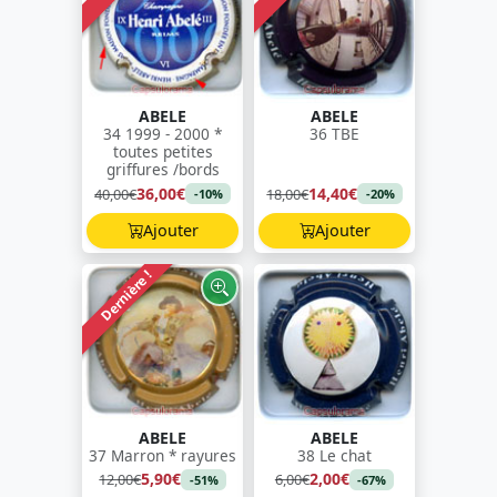
ABELE
ABELE
34 1999 - 2000 *
36 TBE
toutes petites
griffures /bords
36,00€
14,40€
40,00€
18,00€
-10%
-20%
Ajouter
Ajouter
Dernière !
ABELE
ABELE
37 Marron * rayures
38 Le chat
5,90€
2,00€
12,00€
6,00€
-51%
-67%