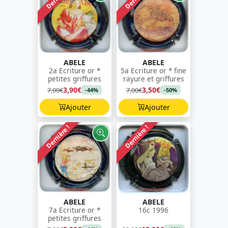
ABELE
ABELE
2a Ecriture or *
5a Ecriture or * fine
petites griffures
rayure et griffures
3,90€
3,50€
7,00€
7,00€
-44%
-50%
Ajouter
Ajouter
Dernière !
Dernière !
ABELE
ABELE
7a Ecriture or *
16c 1996
petites griffures