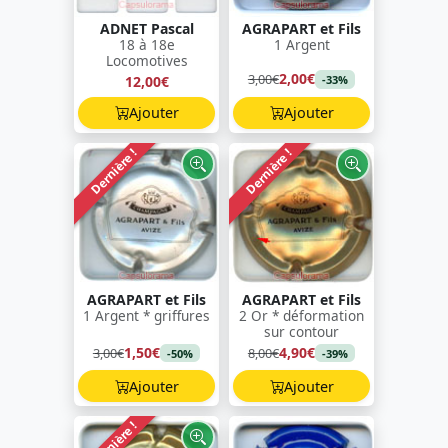
ADNET Pascal
AGRAPART et Fils
18 à 18e
1 Argent
Locomotives
2,00€
3,00€
12,00€
-33%
Ajouter
Ajouter
Dernière !
Dernière !
AGRAPART et Fils
AGRAPART et Fils
1 Argent * griffures
2 Or * déformation
sur contour
1,50€
4,90€
3,00€
8,00€
-50%
-39%
Ajouter
Ajouter
Dernière !