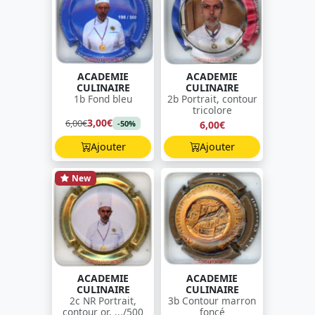
ACADEMIE
ACADEMIE
CULINAIRE
CULINAIRE
1b Fond bleu
2b Portrait, contour
tricolore
3,00€
6,00€
6,00€
-50%
Ajouter
Ajouter
New
ACADEMIE
ACADEMIE
CULINAIRE
CULINAIRE
2c NR Portrait,
3b Contour marron
contour or, .../500
foncé