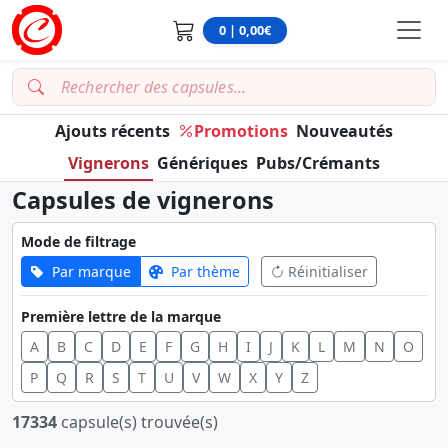
0 | 0,00€
Ajouts récents
Promotions
Nouveautés
Vignerons
Génériques
Pubs/Crémants
Capsules de vignerons
Mode de filtrage
Par marque
Par thème
Réinitialiser
Première lettre de la marque
A
B
C
D
E
F
G
H
I
J
K
L
M
N
O
P
Q
R
S
T
U
V
W
X
Y
Z
17334
capsule(s) trouvée(s)