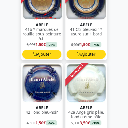
ABELE
ABELE
41b * marques de
41 Ctr bleu-noir *
rouille sous peinture
usure sur 1 bord
/ctr
1,50€
1,50€
6,00€
6,00€
-75%
-75%
Ajouter
Ajouter
Dernière !
ABELE
ABELE
42 Fond bleu-noir
42a Ange gris pâle,
fond crème pâle
1,50€
3,50€
4,50€
5,00€
-67%
-30%