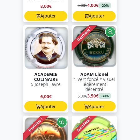
4,00€
5,00€
8,00€
-20%
Ajouter
Ajouter
Dernière !
ACADEMIE
ADAM Lionel
CULINAIRE
1 Vert foncé * visuel
5 Joseph Favre
légèrement
décentré
3,50€
5,00€
6,00€
-30%
Ajouter
Ajouter
Dernière !
Dernière !