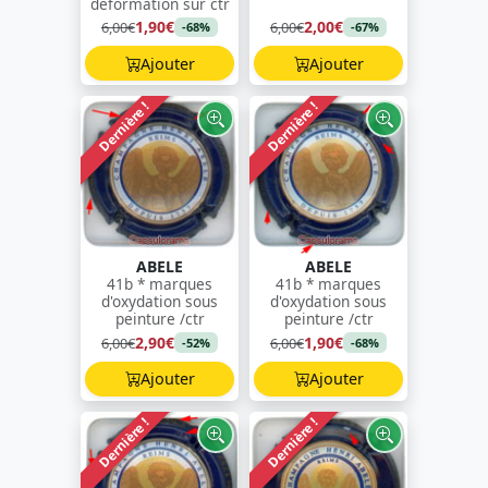
déformation sur ctr
1,90€
2,00€
6,00€
6,00€
-68%
-67%
Ajouter
Ajouter
Dernière !
Dernière !
ABELE
ABELE
41b * marques
41b * marques
d'oxydation sous
d'oxydation sous
peinture /ctr
peinture /ctr
2,90€
1,90€
6,00€
6,00€
-52%
-68%
Ajouter
Ajouter
Dernière !
Dernière !