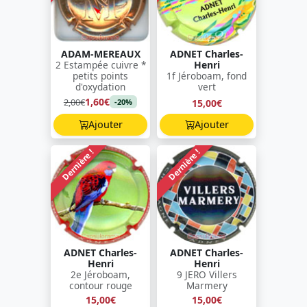
ADAM-MEREAUX
ADNET Charles-
2 Estampée cuivre *
Henri
petits points
1f Jéroboam, fond
d'oxydation
vert
1,60€
2,00€
15,00€
-20%
Ajouter
Ajouter
Dernière !
Dernière !
ADNET Charles-
ADNET Charles-
Henri
Henri
2e Jéroboam,
9 JERO Villers
contour rouge
Marmery
15,00€
15,00€