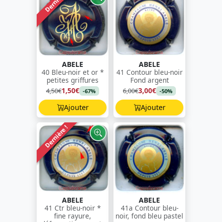
Dernière !
ABELE
ABELE
40 Bleu-noir et or *
41 Contour bleu-noir
petites griffures
Fond argent
1,50€
3,00€
4,50€
6,00€
-67%
-50%
Ajouter
Ajouter
Dernière !
ABELE
ABELE
41 Ctr bleu-noir *
41a Contour bleu-
fine rayure,
noir, fond bleu pastel