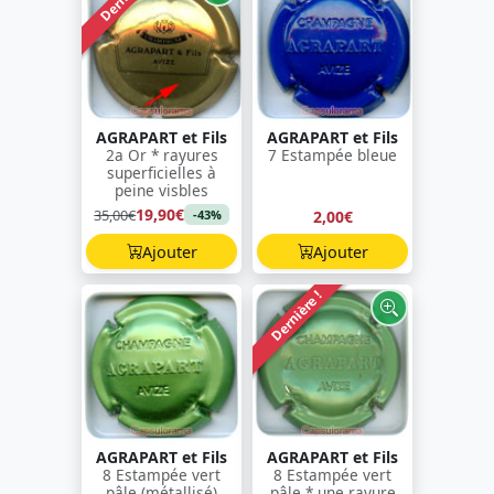
AGRAPART et Fils
AGRAPART et Fils
2a Or * rayures
7 Estampée bleue
superficielles à
peine visbles
19,90€
35,00€
2,00€
-43%
Ajouter
Ajouter
Dernière !
AGRAPART et Fils
AGRAPART et Fils
8 Estampée vert
8 Estampée vert
pâle (métallisé)
pâle * une rayure