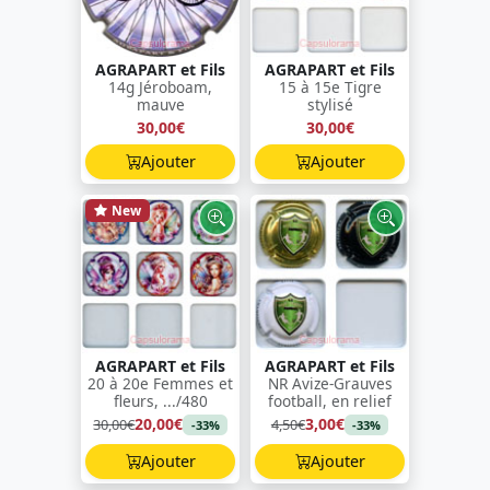
AGRAPART et Fils
AGRAPART et Fils
14g Jéroboam,
15 à 15e Tigre
mauve
stylisé
30,00€
30,00€
Ajouter
Ajouter
New
AGRAPART et Fils
AGRAPART et Fils
20 à 20e Femmes et
NR Avize-Grauves
fleurs, .../480
football, en relief
20,00€
3,00€
30,00€
4,50€
-33%
-33%
Ajouter
Ajouter