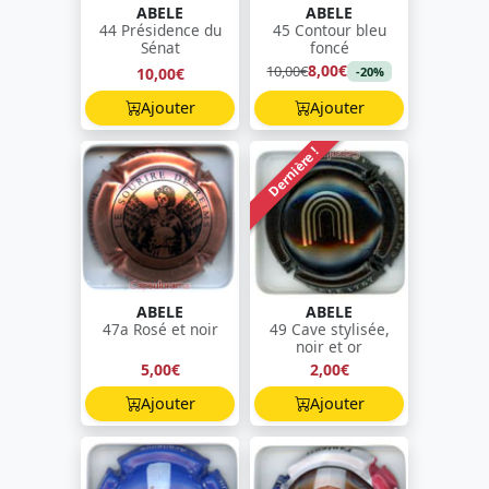
ABELE
ABELE
44 Présidence du
45 Contour bleu
Sénat
foncé
8,00€
10,00€
10,00€
-20%
Ajouter
Ajouter
Dernière !
ABELE
ABELE
47a Rosé et noir
49 Cave stylisée,
noir et or
5,00€
2,00€
Ajouter
Ajouter