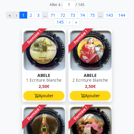
Aller à :
/ 145
«
‹
1
2
3
…
71
72
73
74
75
…
143
144
145
›
»
Dernière !
Dernière !
ABELE
ABELE
1 Ecriture blanche
2 Ecriture blanche
2,50€
2,50€
Ajouter
Ajouter
Dernière !
Dernière !