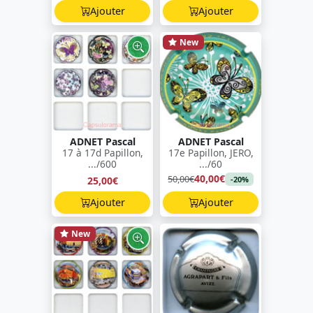
Ajouter
Ajouter
New
ADNET Pascal
ADNET Pascal
17 à 17d Papillon,
17e Papillon, JERO,
.../600
.../60
40,00€
50,00€
25,00€
-20%
Ajouter
Ajouter
New