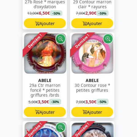
27b Rosé * marques
29 Contour marron
d'oxydation
clair * rayures
6,50€
2,90€
13,00€
7,00€
-50%
-59%
Ajouter
Ajouter
Dernière !
Dernière !
ABELE
ABELE
29a Ctr marron
30 Contour rose *
foncé * petites
petites griffures
griffures /brds
3,50€
3,50€
5,00€
7,00€
-30%
-50%
Ajouter
Ajouter
Dernière !
Dernière !