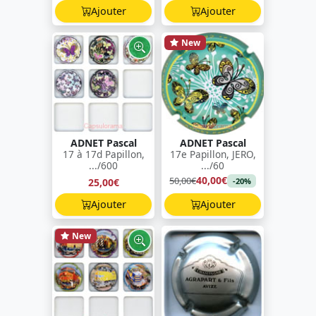
Ajouter
Ajouter
New
ADNET Pascal
ADNET Pascal
17 à 17d Papillon,
17e Papillon, JERO,
.../600
.../60
40,00€
50,00€
25,00€
-20%
Ajouter
Ajouter
New