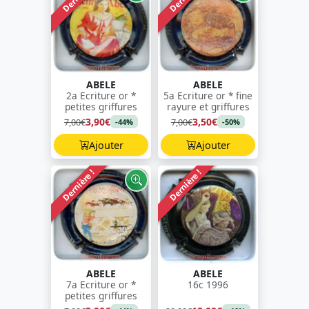
ABELE
ABELE
2a Ecriture or *
5a Ecriture or * fine
petites griffures
rayure et griffures
3,90€
3,50€
7,00€
7,00€
-44%
-50%
Ajouter
Ajouter
Dernière !
Dernière !
ABELE
ABELE
7a Ecriture or *
16c 1996
petites griffures