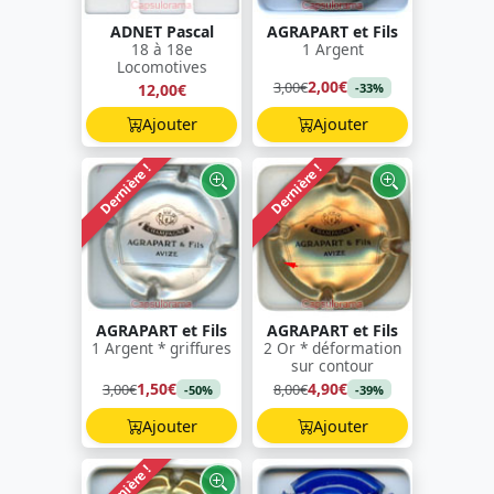
ADNET Pascal
AGRAPART et Fils
18 à 18e
1 Argent
Locomotives
2,00€
3,00€
12,00€
-33%
Ajouter
Ajouter
Dernière !
Dernière !
AGRAPART et Fils
AGRAPART et Fils
1 Argent * griffures
2 Or * déformation
sur contour
1,50€
4,90€
3,00€
8,00€
-50%
-39%
Ajouter
Ajouter
Dernière !