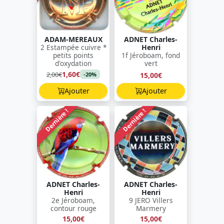
ADAM-MEREAUX
ADNET Charles-
2 Estampée cuivre *
Henri
petits points
1f Jéroboam, fond
d'oxydation
vert
1,60€
2,00€
15,00€
-20%
Ajouter
Ajouter
Dernière !
Dernière !
ADNET Charles-
ADNET Charles-
Henri
Henri
2e Jéroboam,
9 JERO Villers
contour rouge
Marmery
15,00€
15,00€