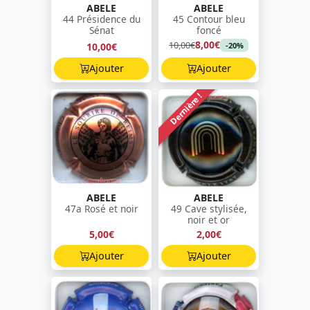
ABELE
ABELE
44 Présidence du
45 Contour bleu
Sénat
foncé
8,00€
10,00€
10,00€
-20%
Ajouter
Ajouter
Dernière !
ABELE
ABELE
47a Rosé et noir
49 Cave stylisée,
noir et or
5,00€
2,00€
Ajouter
Ajouter