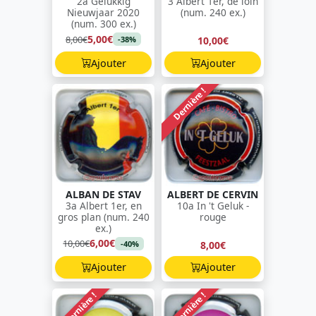
2a Gelukkig
3 Albert 1er, de loin
Nieuwjaar 2020
(num. 240 ex.)
(num. 300 ex.)
5,00€
8,00€
10,00€
-38%
Ajouter
Ajouter
Dernière !
ALBAN DE STAV
ALBERT DE CERVIN
3a Albert 1er, en
10a In 't Geluk -
gros plan (num. 240
rouge
ex.)
6,00€
10,00€
8,00€
-40%
Ajouter
Ajouter
Dernière !
Dernière !