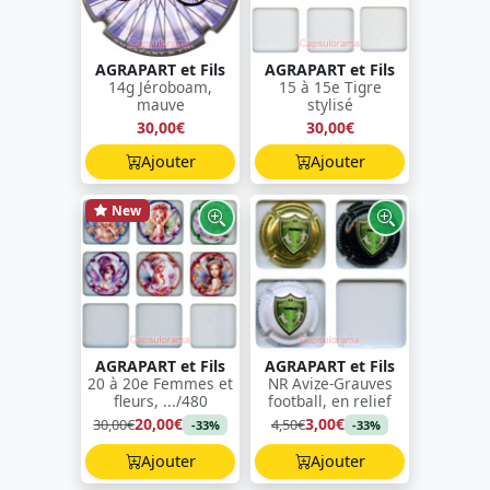
AGRAPART et Fils
AGRAPART et Fils
14g Jéroboam,
15 à 15e Tigre
mauve
stylisé
30,00€
30,00€
Ajouter
Ajouter
New
AGRAPART et Fils
AGRAPART et Fils
20 à 20e Femmes et
NR Avize-Grauves
fleurs, .../480
football, en relief
20,00€
3,00€
30,00€
4,50€
-33%
-33%
Ajouter
Ajouter