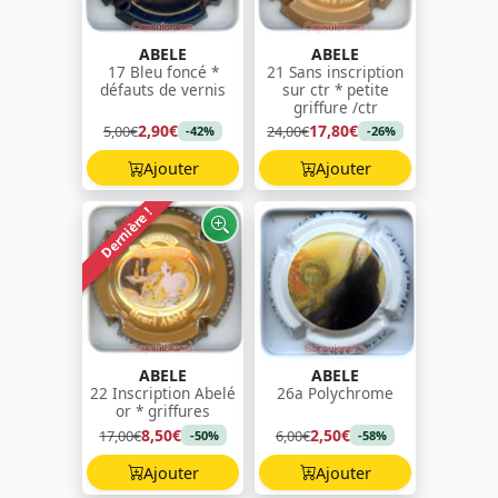
ABELE
ABELE
17 Bleu foncé *
21 Sans inscription
défauts de vernis
sur ctr * petite
griffure /ctr
2,90€
17,80€
5,00€
24,00€
-42%
-26%
Ajouter
Ajouter
Dernière !
ABELE
ABELE
22 Inscription Abelé
26a Polychrome
or * griffures
8,50€
2,50€
17,00€
6,00€
-50%
-58%
Ajouter
Ajouter