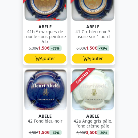
ABELE
ABELE
41b * marques de
41 Ctr bleu-noir *
rouille sous peinture
usure sur 1 bord
/ctr
1,50€
1,50€
6,00€
6,00€
-75%
-75%
Ajouter
Ajouter
Dernière !
ABELE
ABELE
42 Fond bleu-noir
42a Ange gris pâle,
fond crème pâle
1,50€
3,50€
4,50€
5,00€
-67%
-30%