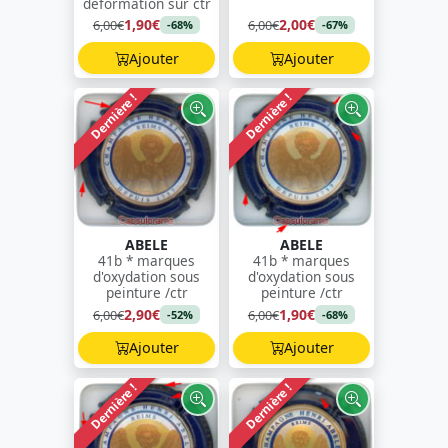
déformation sur ctr
1,90€
2,00€
6,00€
6,00€
-68%
-67%
Ajouter
Ajouter
Dernière !
Dernière !
ABELE
ABELE
41b * marques
41b * marques
d'oxydation sous
d'oxydation sous
peinture /ctr
peinture /ctr
2,90€
1,90€
6,00€
6,00€
-52%
-68%
Ajouter
Ajouter
Dernière !
Dernière !