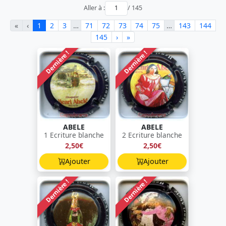
Aller à :
/ 145
«
‹
1
2
3
…
71
72
73
74
75
…
143
144
145
›
»
Dernière !
Dernière !
ABELE
ABELE
1 Ecriture blanche
2 Ecriture blanche
2,50€
2,50€
Ajouter
Ajouter
Dernière !
Dernière !