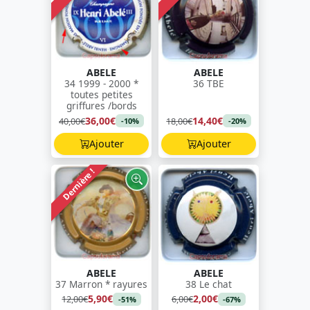
ABELE
ABELE
34 1999 - 2000 *
36 TBE
toutes petites
griffures /bords
36,00€
14,40€
40,00€
18,00€
-10%
-20%
Ajouter
Ajouter
Dernière !
ABELE
ABELE
37 Marron * rayures
38 Le chat
5,90€
2,00€
12,00€
6,00€
-51%
-67%