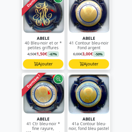
Dernière !
ABELE
ABELE
40 Bleu-noir et or *
41 Contour bleu-noir
petites griffures
Fond argent
1,50€
3,00€
4,50€
6,00€
-67%
-50%
Ajouter
Ajouter
Dernière !
ABELE
ABELE
41 Ctr bleu-noir *
41a Contour bleu-
fine rayure,
noir, fond bleu pastel