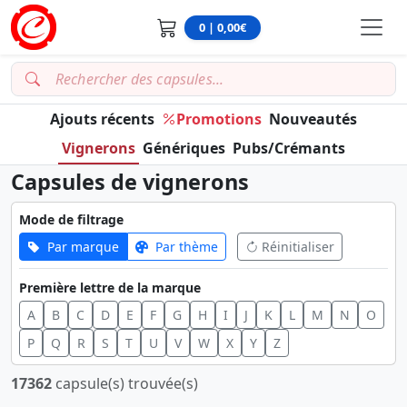
0 | 0,00€
Ajouts récents
Promotions
Nouveautés
Vignerons
Génériques
Pubs/Crémants
Capsules de vignerons
Mode de filtrage
Par marque
Par thème
Réinitialiser
Première lettre de la marque
A
B
C
D
E
F
G
H
I
J
K
L
M
N
O
P
Q
R
S
T
U
V
W
X
Y
Z
17362
capsule(s) trouvée(s)