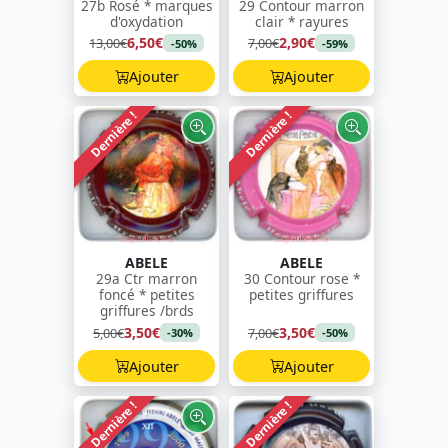
27b Rosé * marques
29 Contour marron
d'oxydation
clair * rayures
6,50€
2,90€
13,00€
7,00€
-50%
-59%
Ajouter
Ajouter
Dernière !
Dernière !
ABELE
ABELE
29a Ctr marron
30 Contour rose *
foncé * petites
petites griffures
griffures /brds
3,50€
3,50€
5,00€
7,00€
-30%
-50%
Ajouter
Ajouter
Dernière !
Dernière !