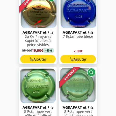
AGRAPART et Fils
AGRAPART et Fils
2a Or * rayures
7 Estampée bleue
superficielles à
peine visbles
19,90€
35,00€
2,00€
-43%
Ajouter
Ajouter
Dernière !
AGRAPART et Fils
AGRAPART et Fils
8 Estampée vert
8 Estampée vert
pâle (métallisé)
pâle * une rayure