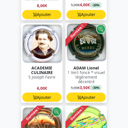
4,00€
5,00€
8,00€
-20%
Ajouter
Ajouter
Dernière !
ACADEMIE
ADAM Lionel
CULINAIRE
1 Vert foncé * visuel
5 Joseph Favre
légèrement
décentré
3,50€
5,00€
6,00€
-30%
Ajouter
Ajouter
Dernière !
Dernière !