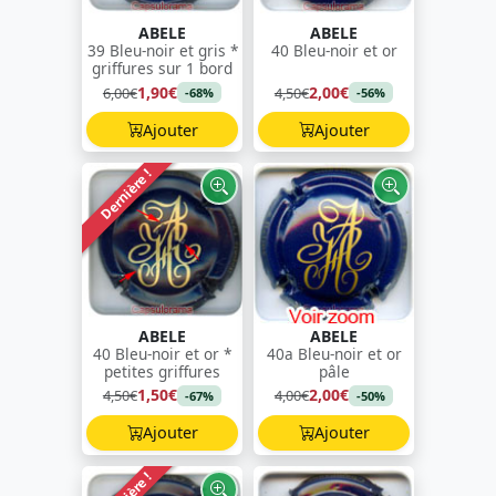
ABELE
ABELE
39 Bleu-noir et gris *
40 Bleu-noir et or
griffures sur 1 bord
1,90€
2,00€
6,00€
4,50€
-68%
-56%
Ajouter
Ajouter
Dernière !
ABELE
ABELE
40 Bleu-noir et or *
40a Bleu-noir et or
petites griffures
pâle
1,50€
2,00€
4,50€
4,00€
-67%
-50%
Ajouter
Ajouter