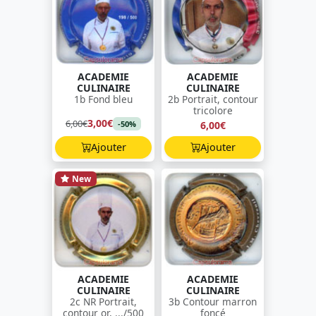
ACADEMIE
ACADEMIE
CULINAIRE
CULINAIRE
1b Fond bleu
2b Portrait, contour
tricolore
3,00€
6,00€
6,00€
-50%
Ajouter
Ajouter
New
ACADEMIE
ACADEMIE
CULINAIRE
CULINAIRE
2c NR Portrait,
3b Contour marron
contour or, .../500
foncé