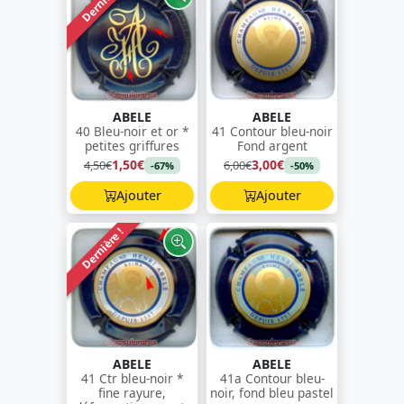
Dernière !
ABELE
ABELE
40 Bleu-noir et or *
41 Contour bleu-noir
petites griffures
Fond argent
1,50€
3,00€
4,50€
6,00€
-67%
-50%
Ajouter
Ajouter
Dernière !
ABELE
ABELE
41 Ctr bleu-noir *
41a Contour bleu-
fine rayure,
noir, fond bleu pastel