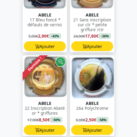
ABELE
ABELE
17 Bleu foncé *
21 Sans inscription
défauts de vernis
sur ctr * petite
griffure /ctr
2,90€
17,80€
5,00€
24,00€
-42%
-26%
Ajouter
Ajouter
Dernière !
ABELE
ABELE
22 Inscription Abelé
26a Polychrome
or * griffures
8,50€
2,50€
17,00€
6,00€
-50%
-58%
Ajouter
Ajouter