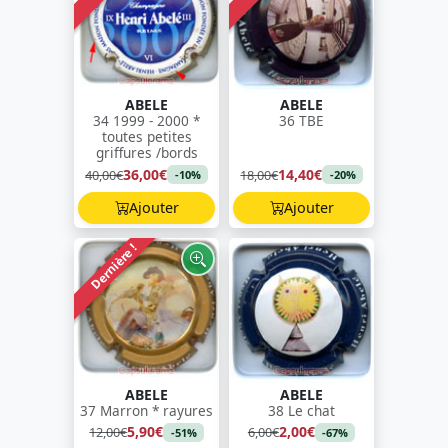
ABELE
ABELE
34 1999 - 2000 *
36 TBE
toutes petites
griffures /bords
36,00€
14,40€
40,00€
18,00€
-10%
-20%
Ajouter
Ajouter
Dernière !
ABELE
ABELE
37 Marron * rayures
38 Le chat
5,90€
2,00€
12,00€
6,00€
-51%
-67%