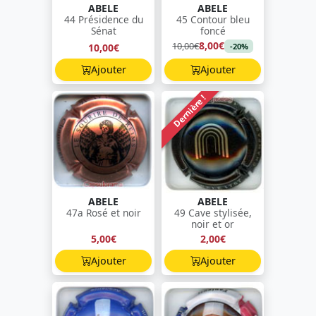
ABELE
ABELE
44 Présidence du
45 Contour bleu
Sénat
foncé
8,00€
10,00€
10,00€
-20%
Ajouter
Ajouter
Dernière !
ABELE
ABELE
47a Rosé et noir
49 Cave stylisée,
noir et or
5,00€
2,00€
Ajouter
Ajouter