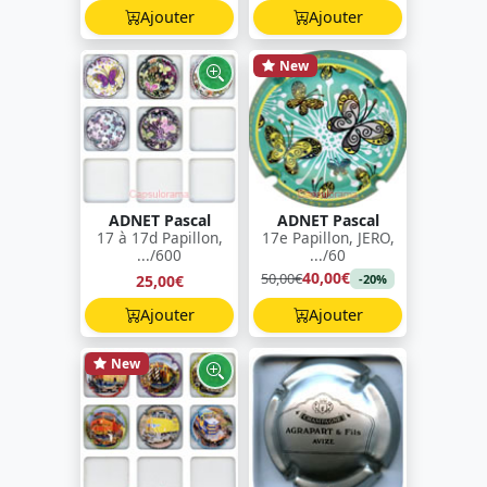
Ajouter
Ajouter
New
ADNET Pascal
ADNET Pascal
17 à 17d Papillon,
17e Papillon, JERO,
.../600
.../60
40,00€
50,00€
25,00€
-20%
Ajouter
Ajouter
New