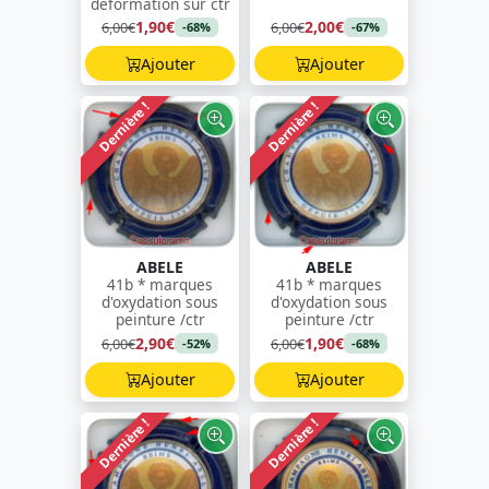
déformation sur ctr
1,90€
2,00€
6,00€
6,00€
-68%
-67%
Ajouter
Ajouter
Dernière !
Dernière !
ABELE
ABELE
41b * marques
41b * marques
d'oxydation sous
d'oxydation sous
peinture /ctr
peinture /ctr
2,90€
1,90€
6,00€
6,00€
-52%
-68%
Ajouter
Ajouter
Dernière !
Dernière !