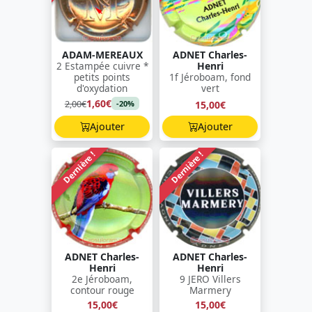
ADAM-MEREAUX
ADNET Charles-
2 Estampée cuivre *
Henri
petits points
1f Jéroboam, fond
d'oxydation
vert
1,60€
2,00€
15,00€
-20%
Ajouter
Ajouter
Dernière !
Dernière !
ADNET Charles-
ADNET Charles-
Henri
Henri
2e Jéroboam,
9 JERO Villers
contour rouge
Marmery
15,00€
15,00€