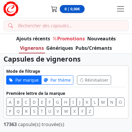
0 | 0,00€
Ajouts récents
Promotions
Nouveautés
Vignerons
Génériques
Pubs/Crémants
Capsules de vignerons
Mode de filtrage
Par marque
Par thème
Réinitialiser
Première lettre de la marque
A
B
C
D
E
F
G
H
I
J
K
L
M
N
O
P
Q
R
S
T
U
V
W
X
Y
Z
17363
capsule(s) trouvée(s)