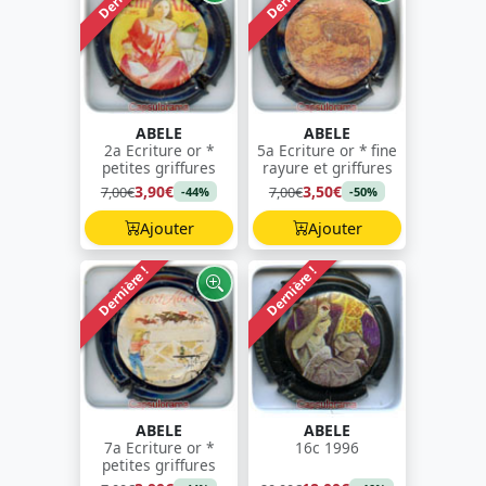
ABELE
ABELE
2a Ecriture or *
5a Ecriture or * fine
petites griffures
rayure et griffures
3,90€
3,50€
7,00€
7,00€
-44%
-50%
Ajouter
Ajouter
Dernière !
Dernière !
ABELE
ABELE
7a Ecriture or *
16c 1996
petites griffures