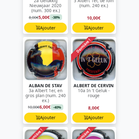
2a Gelukkig
3 Albert 1er, de loin
Nieuwjaar 2020
(num. 240 ex.)
(num. 300 ex.)
5,00€
8,00€
10,00€
-38%
Ajouter
Ajouter
Dernière !
ALBAN DE STAV
ALBERT DE CERVIN
3a Albert 1er, en
10a In 't Geluk -
gros plan (num. 240
rouge
ex.)
6,00€
10,00€
8,00€
-40%
Ajouter
Ajouter
Dernière !
Dernière !