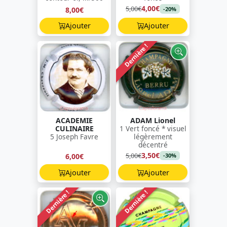
4,00€
5,00€
8,00€
-20%
Ajouter
Ajouter
Dernière !
ACADEMIE
ADAM Lionel
CULINAIRE
1 Vert foncé * visuel
5 Joseph Favre
légèrement
décentré
3,50€
5,00€
6,00€
-30%
Ajouter
Ajouter
Dernière !
Dernière !