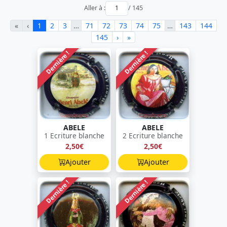
Aller à :
/ 145
«
‹
1
2
3
…
71
72
73
74
75
…
143
144
145
›
»
Dernière !
Dernière !
ABELE
ABELE
1 Ecriture blanche
2 Ecriture blanche
2,50€
2,50€
Ajouter
Ajouter
Dernière !
Dernière !