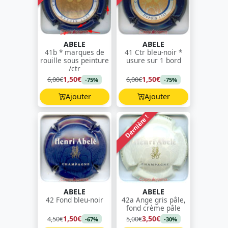
ABELE
ABELE
41b * marques de
41 Ctr bleu-noir *
rouille sous peinture
usure sur 1 bord
/ctr
1,50€
1,50€
6,00€
6,00€
-75%
-75%
Ajouter
Ajouter
Dernière !
ABELE
ABELE
42 Fond bleu-noir
42a Ange gris pâle,
fond crème pâle
1,50€
3,50€
4,50€
5,00€
-67%
-30%