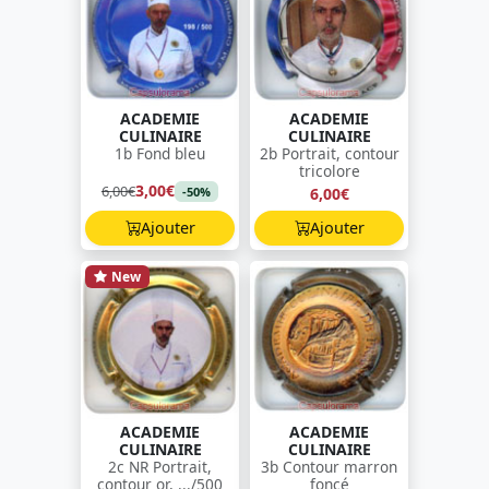
ACADEMIE
ACADEMIE
CULINAIRE
CULINAIRE
1b Fond bleu
2b Portrait, contour
tricolore
3,00€
6,00€
6,00€
-50%
Ajouter
Ajouter
New
ACADEMIE
ACADEMIE
CULINAIRE
CULINAIRE
2c NR Portrait,
3b Contour marron
contour or, .../500
foncé