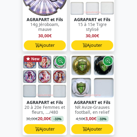
AGRAPART et Fils
AGRAPART et Fils
14g Jéroboam,
15 à 15e Tigre
mauve
stylisé
30,00€
30,00€
Ajouter
Ajouter
New
AGRAPART et Fils
AGRAPART et Fils
20 à 20e Femmes et
NR Avize-Grauves
fleurs, .../480
football, en relief
20,00€
3,00€
30,00€
4,50€
-33%
-33%
Ajouter
Ajouter