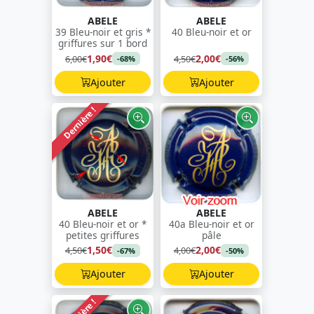
ABELE
ABELE
39 Bleu-noir et gris *
40 Bleu-noir et or
griffures sur 1 bord
1,90€
2,00€
6,00€
4,50€
-68%
-56%
Ajouter
Ajouter
Dernière !
ABELE
ABELE
40 Bleu-noir et or *
40a Bleu-noir et or
petites griffures
pâle
1,50€
2,00€
4,50€
4,00€
-67%
-50%
Ajouter
Ajouter