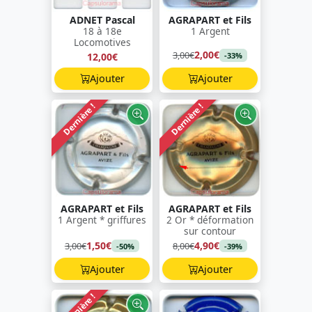
ADNET Pascal
AGRAPART et Fils
18 à 18e
1 Argent
Locomotives
2,00€
3,00€
12,00€
-33%
Ajouter
Ajouter
Dernière !
Dernière !
AGRAPART et Fils
AGRAPART et Fils
1 Argent * griffures
2 Or * déformation
sur contour
1,50€
4,90€
3,00€
8,00€
-50%
-39%
Ajouter
Ajouter
Dernière !