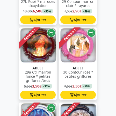
27b Rosé * marques
29 Contour marron
d'oxydation
clair * rayures
6,50€
2,90€
13,00€
7,00€
-50%
-59%
Ajouter
Ajouter
Dernière !
Dernière !
ABELE
ABELE
29a Ctr marron
30 Contour rose *
foncé * petites
petites griffures
griffures /brds
3,50€
3,50€
5,00€
7,00€
-30%
-50%
Ajouter
Ajouter
Dernière !
Dernière !