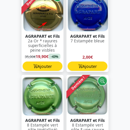
AGRAPART et Fils
AGRAPART et Fils
2a Or * rayures
7 Estampée bleue
superficielles à
peine visbles
19,90€
35,00€
2,00€
-43%
Ajouter
Ajouter
Dernière !
AGRAPART et Fils
AGRAPART et Fils
8 Estampée vert
8 Estampée vert
pâle (métallisé)
pâle * une rayure