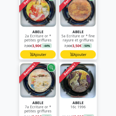
ABELE
ABELE
2a Ecriture or *
5a Ecriture or * fine
petites griffures
rayure et griffures
3,90€
3,50€
7,00€
7,00€
-44%
-50%
Ajouter
Ajouter
Dernière !
Dernière !
ABELE
ABELE
7a Ecriture or *
16c 1996
petites griffures