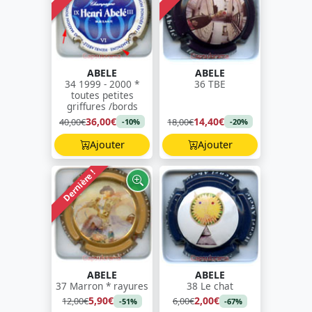
ABELE
ABELE
34 1999 - 2000 *
36 TBE
toutes petites
griffures /bords
36,00€
14,40€
40,00€
18,00€
-10%
-20%
Ajouter
Ajouter
Dernière !
ABELE
ABELE
37 Marron * rayures
38 Le chat
5,90€
2,00€
12,00€
6,00€
-51%
-67%