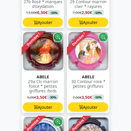
27b Rosé * marques
29 Contour marron
d'oxydation
clair * rayures
6,50€
2,90€
13,00€
7,00€
-50%
-59%
Ajouter
Ajouter
Dernière !
Dernière !
ABELE
ABELE
29a Ctr marron
30 Contour rose *
foncé * petites
petites griffures
griffures /brds
3,50€
3,50€
5,00€
7,00€
-30%
-50%
Ajouter
Ajouter
Dernière !
Dernière !