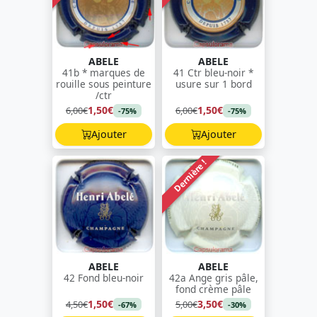
ABELE
ABELE
41b * marques de
41 Ctr bleu-noir *
rouille sous peinture
usure sur 1 bord
/ctr
1,50€
1,50€
6,00€
6,00€
-75%
-75%
Ajouter
Ajouter
Dernière !
ABELE
ABELE
42 Fond bleu-noir
42a Ange gris pâle,
fond crème pâle
1,50€
3,50€
4,50€
5,00€
-67%
-30%