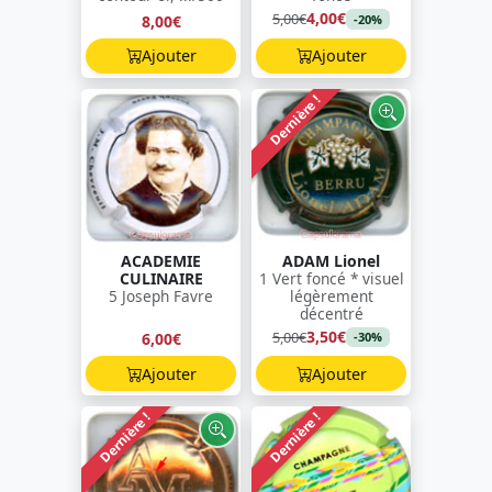
4,00€
5,00€
8,00€
-20%
Ajouter
Ajouter
Dernière !
ACADEMIE
ADAM Lionel
CULINAIRE
1 Vert foncé * visuel
5 Joseph Favre
légèrement
décentré
3,50€
5,00€
6,00€
-30%
Ajouter
Ajouter
Dernière !
Dernière !