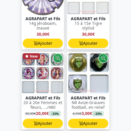
AGRAPART et Fils
AGRAPART et Fils
14g Jéroboam,
15 à 15e Tigre
mauve
stylisé
30,00€
30,00€
Ajouter
Ajouter
New
AGRAPART et Fils
AGRAPART et Fils
20 à 20e Femmes et
NR Avize-Grauves
fleurs, .../480
football, en relief
20,00€
3,00€
30,00€
4,50€
-33%
-33%
Ajouter
Ajouter