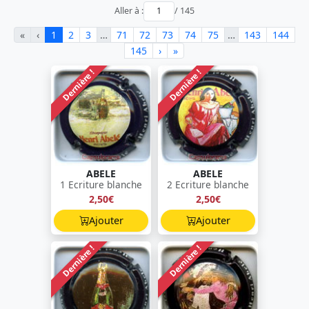
Aller à :
/ 145
«
‹
1
2
3
…
71
72
73
74
75
…
143
144
145
›
»
Dernière !
Dernière !
ABELE
ABELE
1 Ecriture blanche
2 Ecriture blanche
2,50€
2,50€
Ajouter
Ajouter
Dernière !
Dernière !