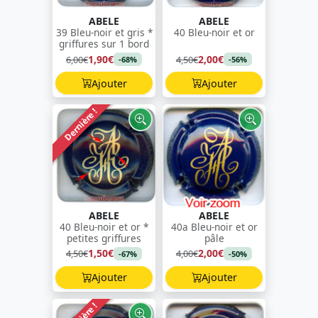
ABELE
ABELE
39 Bleu-noir et gris *
40 Bleu-noir et or
griffures sur 1 bord
1,90€
2,00€
6,00€
4,50€
-68%
-56%
Ajouter
Ajouter
Dernière !
ABELE
ABELE
40 Bleu-noir et or *
40a Bleu-noir et or
petites griffures
pâle
1,50€
2,00€
4,50€
4,00€
-67%
-50%
Ajouter
Ajouter