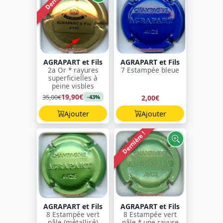
AGRAPART et Fils
AGRAPART et Fils
2a Or * rayures
7 Estampée bleue
superficielles à
peine visbles
19,90€
35,00€
2,00€
-43%
Ajouter
Ajouter
Dernière !
AGRAPART et Fils
AGRAPART et Fils
8 Estampée vert
8 Estampée vert
pâle (métallisé)
pâle * une rayure