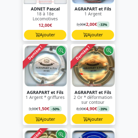
ADNET Pascal
AGRAPART et Fils
18 à 18e
1 Argent
Locomotives
2,00€
3,00€
12,00€
-33%
Ajouter
Ajouter
Dernière !
Dernière !
AGRAPART et Fils
AGRAPART et Fils
1 Argent * griffures
2 Or * déformation
sur contour
1,50€
4,90€
3,00€
8,00€
-50%
-39%
Ajouter
Ajouter
Dernière !