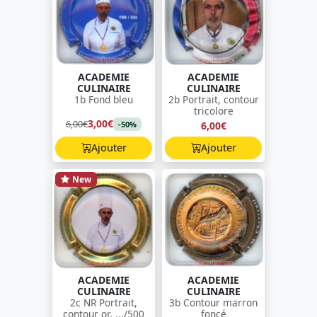
ACADEMIE
ACADEMIE
CULINAIRE
CULINAIRE
1b Fond bleu
2b Portrait, contour
tricolore
3,00€
6,00€
6,00€
-50%
Ajouter
Ajouter
New
ACADEMIE
ACADEMIE
CULINAIRE
CULINAIRE
2c NR Portrait,
3b Contour marron
contour or, .../500
foncé