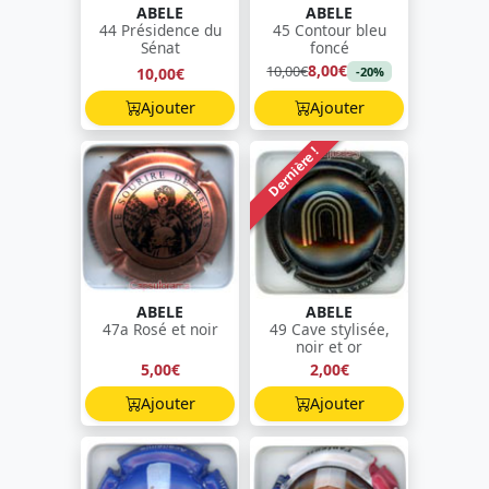
ABELE
ABELE
44 Présidence du
45 Contour bleu
Sénat
foncé
8,00€
10,00€
10,00€
-20%
Ajouter
Ajouter
Dernière !
ABELE
ABELE
47a Rosé et noir
49 Cave stylisée,
noir et or
5,00€
2,00€
Ajouter
Ajouter