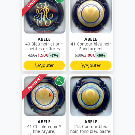
Dernière !
ABELE
ABELE
40 Bleu-noir et or *
41 Contour bleu-noir
petites griffures
Fond argent
1,50€
3,00€
4,50€
6,00€
-67%
-50%
Ajouter
Ajouter
Dernière !
ABELE
ABELE
41 Ctr bleu-noir *
41a Contour bleu-
fine rayure,
noir, fond bleu pastel