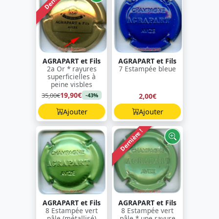
AGRAPART et Fils
AGRAPART et Fils
2a Or * rayures
7 Estampée bleue
superficielles à
peine visbles
19,90€
35,00€
2,00€
-43%
Ajouter
Ajouter
Dernière !
AGRAPART et Fils
AGRAPART et Fils
8 Estampée vert
8 Estampée vert
pâle (métallisé)
pâle * une rayure