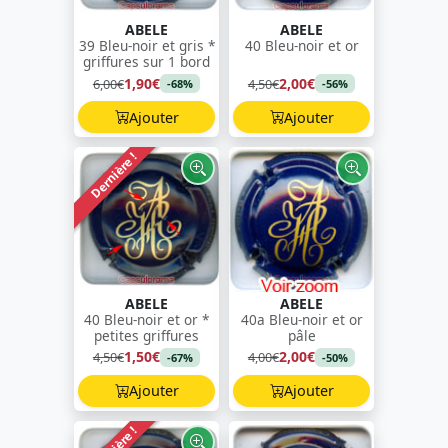
ABELE
ABELE
39 Bleu-noir et gris *
40 Bleu-noir et or
griffures sur 1 bord
1,90€
2,00€
6,00€
4,50€
-68%
-56%
Ajouter
Ajouter
Dernière !
ABELE
ABELE
40 Bleu-noir et or *
40a Bleu-noir et or
petites griffures
pâle
1,50€
2,00€
4,50€
4,00€
-67%
-50%
Ajouter
Ajouter