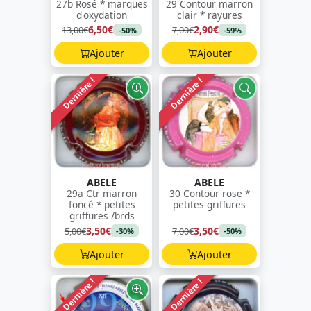
27b Rosé * marques
29 Contour marron
d'oxydation
clair * rayures
6,50€
2,90€
13,00€
7,00€
-50%
-59%
Ajouter
Ajouter
Dernière !
Dernière !
ABELE
ABELE
29a Ctr marron
30 Contour rose *
foncé * petites
petites griffures
griffures /brds
3,50€
3,50€
5,00€
7,00€
-30%
-50%
Ajouter
Ajouter
Dernière !
Dernière !