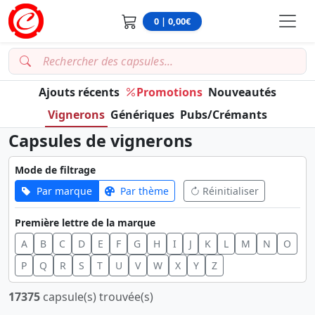
0 | 0,00€
Ajouts récents
Promotions
Nouveautés
Vignerons
Génériques
Pubs/Crémants
Capsules de vignerons
Mode de filtrage
Par marque
Par thème
Réinitialiser
Première lettre de la marque
A
B
C
D
E
F
G
H
I
J
K
L
M
N
O
P
Q
R
S
T
U
V
W
X
Y
Z
17375
capsule(s) trouvée(s)