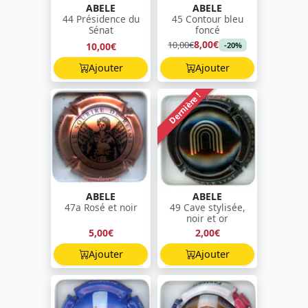
ABELE
ABELE
44 Présidence du
45 Contour bleu
Sénat
foncé
8,00€
10,00€
10,00€
-20%
Ajouter
Ajouter
Dernière !
ABELE
ABELE
47a Rosé et noir
49 Cave stylisée,
noir et or
5,00€
2,00€
Ajouter
Ajouter