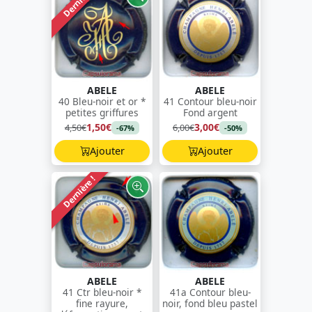
Dernière !
ABELE
ABELE
40 Bleu-noir et or *
41 Contour bleu-noir
petites griffures
Fond argent
1,50€
3,00€
4,50€
6,00€
-67%
-50%
Ajouter
Ajouter
Dernière !
ABELE
ABELE
41 Ctr bleu-noir *
41a Contour bleu-
fine rayure,
noir, fond bleu pastel