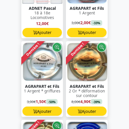
ADNET Pascal
AGRAPART et Fils
18 à 18e
1 Argent
Locomotives
2,00€
3,00€
12,00€
-33%
Ajouter
Ajouter
Dernière !
Dernière !
AGRAPART et Fils
AGRAPART et Fils
1 Argent * griffures
2 Or * déformation
sur contour
1,50€
4,90€
3,00€
8,00€
-50%
-39%
Ajouter
Ajouter
Dernière !