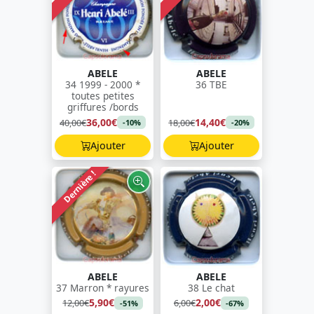
ABELE
ABELE
34 1999 - 2000 *
36 TBE
toutes petites
griffures /bords
36,00€
14,40€
40,00€
18,00€
-10%
-20%
Ajouter
Ajouter
Dernière !
ABELE
ABELE
37 Marron * rayures
38 Le chat
5,90€
2,00€
12,00€
6,00€
-51%
-67%