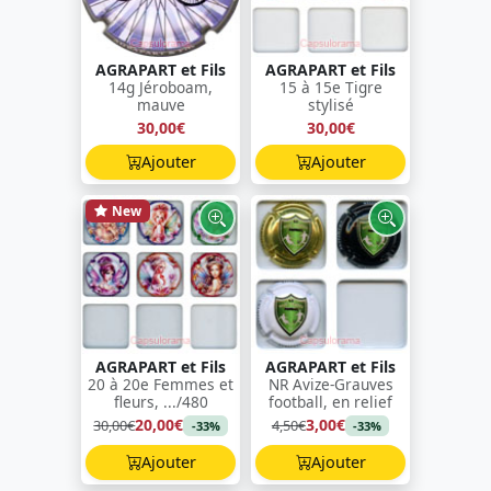
AGRAPART et Fils
AGRAPART et Fils
14g Jéroboam,
15 à 15e Tigre
mauve
stylisé
30,00€
30,00€
Ajouter
Ajouter
New
AGRAPART et Fils
AGRAPART et Fils
20 à 20e Femmes et
NR Avize-Grauves
fleurs, .../480
football, en relief
20,00€
3,00€
30,00€
4,50€
-33%
-33%
Ajouter
Ajouter