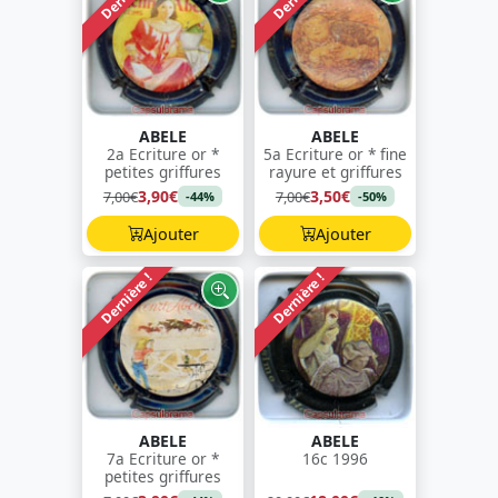
ABELE
ABELE
2a Ecriture or *
5a Ecriture or * fine
petites griffures
rayure et griffures
3,90€
3,50€
7,00€
7,00€
-44%
-50%
Ajouter
Ajouter
Dernière !
Dernière !
ABELE
ABELE
7a Ecriture or *
16c 1996
petites griffures