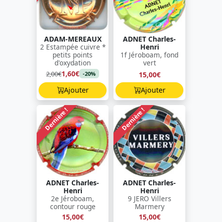
ADAM-MEREAUX
ADNET Charles-
2 Estampée cuivre *
Henri
petits points
1f Jéroboam, fond
d'oxydation
vert
1,60€
2,00€
15,00€
-20%
Ajouter
Ajouter
Dernière !
Dernière !
ADNET Charles-
ADNET Charles-
Henri
Henri
2e Jéroboam,
9 JERO Villers
contour rouge
Marmery
15,00€
15,00€