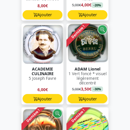
4,00€
5,00€
8,00€
-20%
Ajouter
Ajouter
Dernière !
ACADEMIE
ADAM Lionel
CULINAIRE
1 Vert foncé * visuel
5 Joseph Favre
légèrement
décentré
3,50€
5,00€
6,00€
-30%
Ajouter
Ajouter
Dernière !
Dernière !