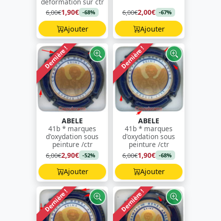
déformation sur ctr
1,90€
2,00€
6,00€
6,00€
-68%
-67%
Ajouter
Ajouter
Dernière !
Dernière !
ABELE
ABELE
41b * marques
41b * marques
d'oxydation sous
d'oxydation sous
peinture /ctr
peinture /ctr
2,90€
1,90€
6,00€
6,00€
-52%
-68%
Ajouter
Ajouter
Dernière !
Dernière !