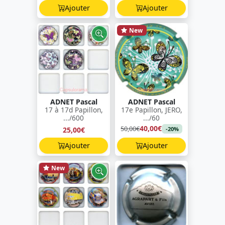
Ajouter
Ajouter
New
ADNET Pascal
ADNET Pascal
17 à 17d Papillon,
17e Papillon, JERO,
.../600
.../60
40,00€
50,00€
25,00€
-20%
Ajouter
Ajouter
New