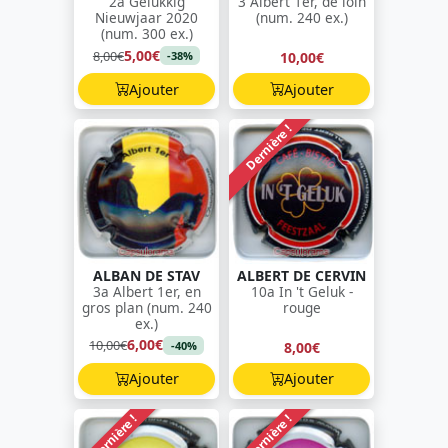
2a Gelukkig
3 Albert 1er, de loin
Nieuwjaar 2020
(num. 240 ex.)
(num. 300 ex.)
5,00€
8,00€
10,00€
-38%
Ajouter
Ajouter
Dernière !
ALBAN DE STAV
ALBERT DE CERVIN
3a Albert 1er, en
10a In 't Geluk -
gros plan (num. 240
rouge
ex.)
6,00€
10,00€
8,00€
-40%
Ajouter
Ajouter
Dernière !
Dernière !