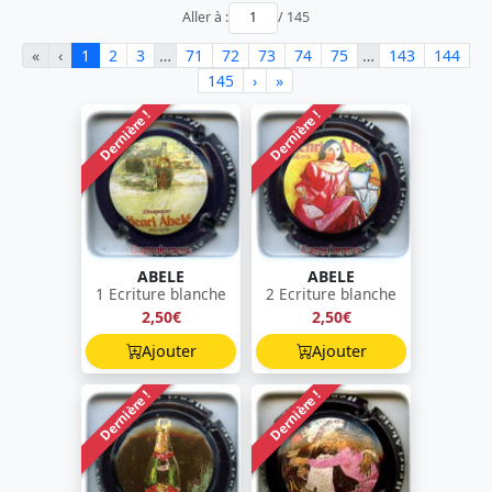
Aller à :
/ 145
«
‹
1
2
3
…
71
72
73
74
75
…
143
144
145
›
»
Dernière !
Dernière !
ABELE
ABELE
1 Ecriture blanche
2 Ecriture blanche
2,50€
2,50€
Ajouter
Ajouter
Dernière !
Dernière !