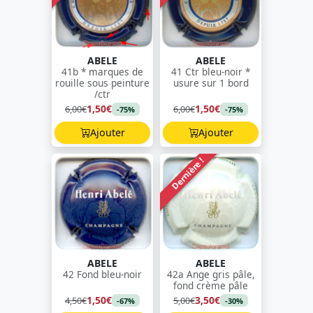
ABELE
ABELE
41b * marques de
41 Ctr bleu-noir *
rouille sous peinture
usure sur 1 bord
/ctr
1,50€
1,50€
6,00€
6,00€
-75%
-75%
Ajouter
Ajouter
Dernière !
ABELE
ABELE
42 Fond bleu-noir
42a Ange gris pâle,
fond crème pâle
1,50€
3,50€
4,50€
5,00€
-67%
-30%