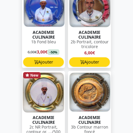
ACADEMIE
ACADEMIE
CULINAIRE
CULINAIRE
1b Fond bleu
2b Portrait, contour
tricolore
3,00€
6,00€
6,00€
-50%
Ajouter
Ajouter
New
ACADEMIE
ACADEMIE
CULINAIRE
CULINAIRE
2c NR Portrait,
3b Contour marron
contour or, .../500
foncé