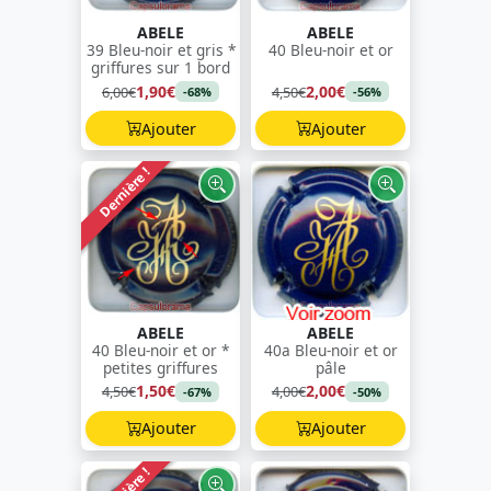
ABELE
ABELE
39 Bleu-noir et gris *
40 Bleu-noir et or
griffures sur 1 bord
1,90€
2,00€
6,00€
4,50€
-68%
-56%
Ajouter
Ajouter
Dernière !
ABELE
ABELE
40 Bleu-noir et or *
40a Bleu-noir et or
petites griffures
pâle
1,50€
2,00€
4,50€
4,00€
-67%
-50%
Ajouter
Ajouter