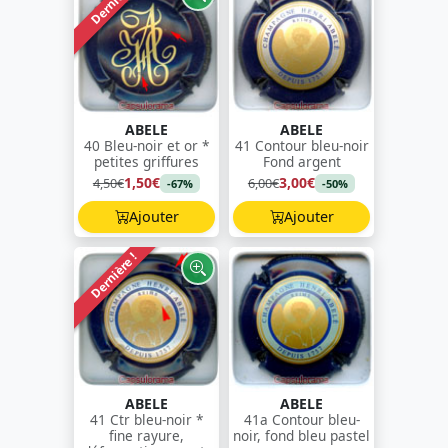
Dernière !
ABELE
ABELE
40 Bleu-noir et or *
41 Contour bleu-noir
petites griffures
Fond argent
1,50€
3,00€
4,50€
6,00€
-67%
-50%
Ajouter
Ajouter
Dernière !
ABELE
ABELE
41 Ctr bleu-noir *
41a Contour bleu-
fine rayure,
noir, fond bleu pastel