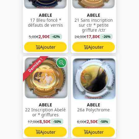
ABELE
ABELE
17 Bleu foncé *
21 Sans inscription
défauts de vernis
sur ctr * petite
griffure /ctr
2,90€
17,80€
5,00€
24,00€
-42%
-26%
Ajouter
Ajouter
Dernière !
ABELE
ABELE
22 Inscription Abelé
26a Polychrome
or * griffures
8,50€
2,50€
17,00€
6,00€
-50%
-58%
Ajouter
Ajouter