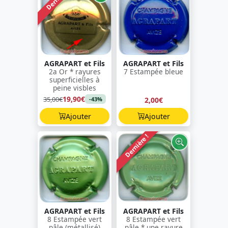
AGRAPART et Fils
AGRAPART et Fils
2a Or * rayures
7 Estampée bleue
superficielles à
peine visbles
19,90€
35,00€
2,00€
-43%
Ajouter
Ajouter
Dernière !
AGRAPART et Fils
AGRAPART et Fils
8 Estampée vert
8 Estampée vert
pâle (métallisé)
pâle * une rayure