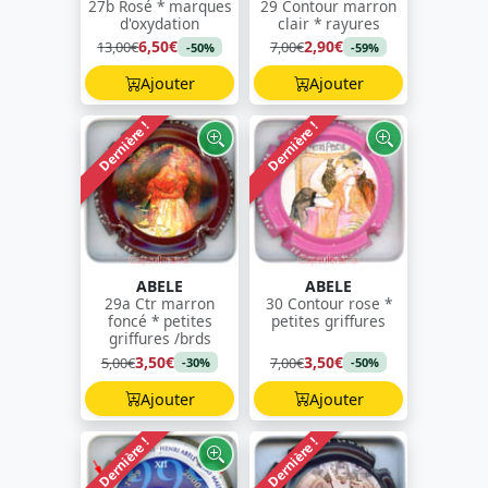
27b Rosé * marques
29 Contour marron
d'oxydation
clair * rayures
6,50€
2,90€
13,00€
7,00€
-50%
-59%
Ajouter
Ajouter
Dernière !
Dernière !
ABELE
ABELE
29a Ctr marron
30 Contour rose *
foncé * petites
petites griffures
griffures /brds
3,50€
3,50€
5,00€
7,00€
-30%
-50%
Ajouter
Ajouter
Dernière !
Dernière !