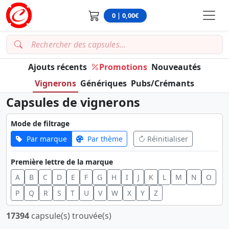
0 | 0,00€
Ajouts récents
Promotions
Nouveautés
Vignerons
Génériques
Pubs/Crémants
Capsules de vignerons
Mode de filtrage
Par marque
Par thème
Réinitialiser
Première lettre de la marque
A
B
C
D
E
F
G
H
I
J
K
L
M
N
O
P
Q
R
S
T
U
V
W
X
Y
Z
17394
capsule(s) trouvée(s)