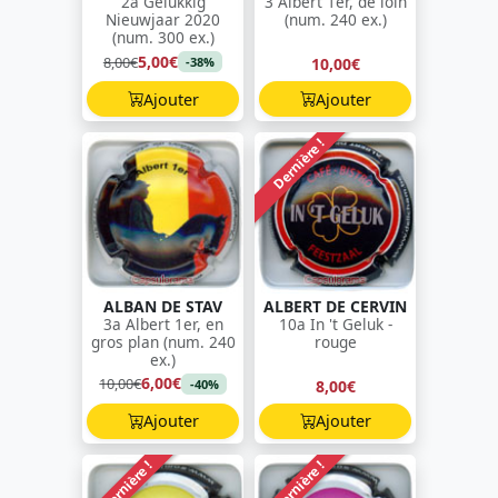
2a Gelukkig
3 Albert 1er, de loin
Nieuwjaar 2020
(num. 240 ex.)
(num. 300 ex.)
5,00€
8,00€
10,00€
-38%
Ajouter
Ajouter
Dernière !
ALBAN DE STAV
ALBERT DE CERVIN
3a Albert 1er, en
10a In 't Geluk -
gros plan (num. 240
rouge
ex.)
6,00€
10,00€
8,00€
-40%
Ajouter
Ajouter
Dernière !
Dernière !