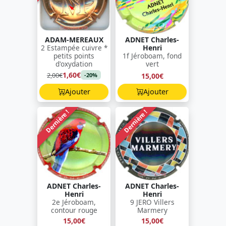
ADAM-MEREAUX
ADNET Charles-
2 Estampée cuivre *
Henri
petits points
1f Jéroboam, fond
d'oxydation
vert
1,60€
2,00€
15,00€
-20%
Ajouter
Ajouter
Dernière !
Dernière !
ADNET Charles-
ADNET Charles-
Henri
Henri
2e Jéroboam,
9 JERO Villers
contour rouge
Marmery
15,00€
15,00€