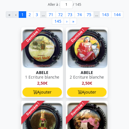
Aller à :
/ 145
«
‹
1
2
3
…
71
72
73
74
75
…
143
144
145
›
»
Dernière !
Dernière !
ABELE
ABELE
1 Ecriture blanche
2 Ecriture blanche
2,50€
2,50€
Ajouter
Ajouter
Dernière !
Dernière !