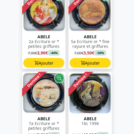
ABELE
ABELE
2a Ecriture or *
5a Ecriture or * fine
petites griffures
rayure et griffures
3,90€
3,50€
7,00€
7,00€
-44%
-50%
Ajouter
Ajouter
Dernière !
Dernière !
ABELE
ABELE
7a Ecriture or *
16c 1996
petites griffures