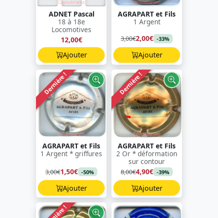
ADNET Pascal
AGRAPART et Fils
18 à 18e
1 Argent
Locomotives
2,00€
3,00€
12,00€
-33%
Ajouter
Ajouter
Dernière !
Dernière !
AGRAPART et Fils
AGRAPART et Fils
1 Argent * griffures
2 Or * déformation
sur contour
1,50€
4,90€
3,00€
8,00€
-50%
-39%
Ajouter
Ajouter
Dernière !