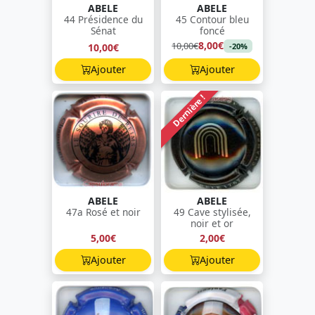
ABELE
ABELE
44 Présidence du
45 Contour bleu
Sénat
foncé
8,00€
10,00€
10,00€
-20%
Ajouter
Ajouter
Dernière !
ABELE
ABELE
47a Rosé et noir
49 Cave stylisée,
noir et or
5,00€
2,00€
Ajouter
Ajouter