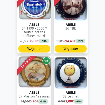
ABELE
ABELE
34 1999 - 2000 *
36 TBE
toutes petites
griffures /bords
36,00€
14,40€
40,00€
18,00€
-10%
-20%
Ajouter
Ajouter
Dernière !
ABELE
ABELE
37 Marron * rayures
38 Le chat
5,90€
2,00€
12,00€
6,00€
-51%
-67%