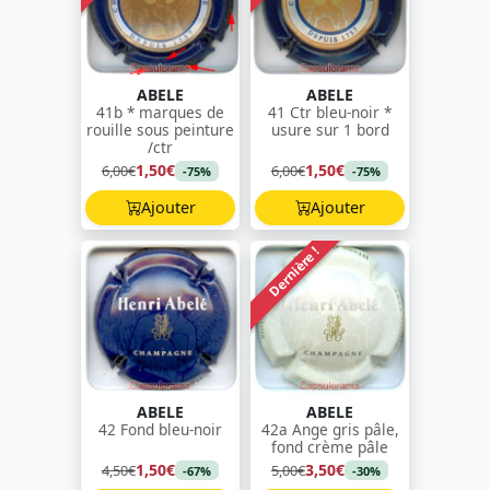
ABELE
ABELE
41b * marques de
41 Ctr bleu-noir *
rouille sous peinture
usure sur 1 bord
/ctr
1,50€
1,50€
6,00€
6,00€
-75%
-75%
Ajouter
Ajouter
Dernière !
ABELE
ABELE
42 Fond bleu-noir
42a Ange gris pâle,
fond crème pâle
1,50€
3,50€
4,50€
5,00€
-67%
-30%