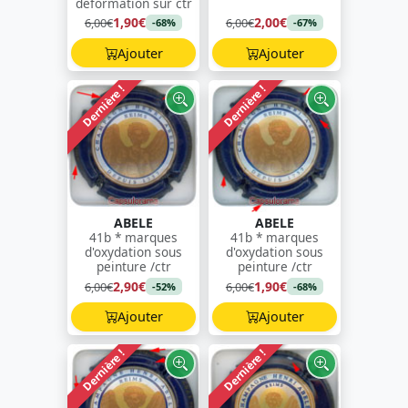
déformation sur ctr
1,90€
2,00€
6,00€
6,00€
-68%
-67%
Ajouter
Ajouter
Dernière !
Dernière !
ABELE
ABELE
41b * marques
41b * marques
d'oxydation sous
d'oxydation sous
peinture /ctr
peinture /ctr
2,90€
1,90€
6,00€
6,00€
-52%
-68%
Ajouter
Ajouter
Dernière !
Dernière !