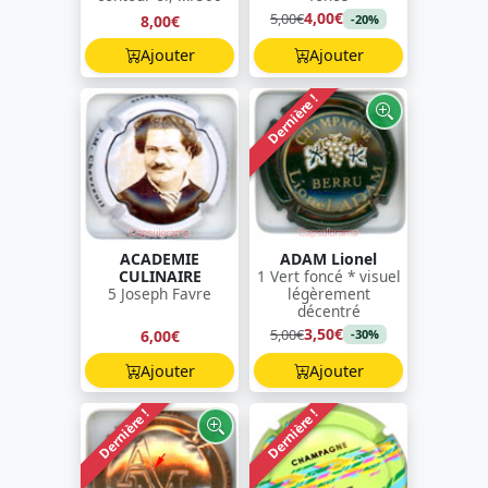
4,00€
5,00€
8,00€
-20%
Ajouter
Ajouter
Dernière !
ACADEMIE
ADAM Lionel
CULINAIRE
1 Vert foncé * visuel
5 Joseph Favre
légèrement
décentré
3,50€
5,00€
6,00€
-30%
Ajouter
Ajouter
Dernière !
Dernière !