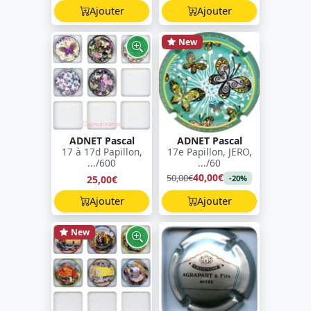
Ajouter
Ajouter
New
ADNET Pascal
ADNET Pascal
17 à 17d Papillon,
17e Papillon, JERO,
.../600
.../60
40,00€
50,00€
25,00€
-20%
Ajouter
Ajouter
New