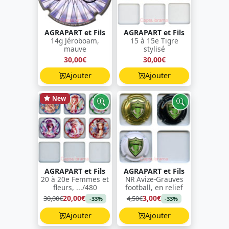
AGRAPART et Fils
AGRAPART et Fils
14g Jéroboam,
15 à 15e Tigre
mauve
stylisé
30,00€
30,00€
Ajouter
Ajouter
New
AGRAPART et Fils
AGRAPART et Fils
20 à 20e Femmes et
NR Avize-Grauves
fleurs, .../480
football, en relief
20,00€
3,00€
30,00€
4,50€
-33%
-33%
Ajouter
Ajouter