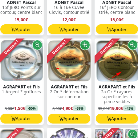
ADNET Pascal
ADNET Pascal
ADNET Pascal
15f JERO Points sur
16 à 16e Cuvée
16f JERO Contour
contour, centre blanc
Clovis, contour strié
strié, centre blanc
15,00€
12,00€
15,00€
Ajouter
Ajouter
Ajouter
Dernière !
Dernière !
Dernière !
AGRAPART et Fils
AGRAPART et Fils
AGRAPART et Fils
1 Argent * griffures
2 Or * déformation
2a Or * rayures
sur contour
superficielles à
peine visbles
1,50€
4,90€
19,90€
3,00€
8,00€
35,00€
-50%
-39%
-43%
Ajouter
Ajouter
Ajouter
Dernière !
Dernière !