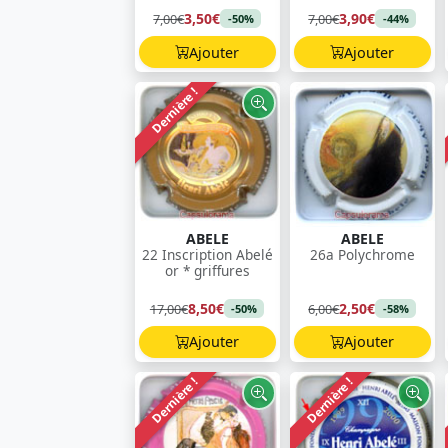
3,50€
3,90€
7,00€
7,00€
-50%
-44%
Ajouter
Ajouter
Dernière !
ABELE
ABELE
22 Inscription Abelé
26a Polychrome
or * griffures
8,50€
2,50€
17,00€
6,00€
-50%
-58%
Ajouter
Ajouter
Dernière !
Dernière !