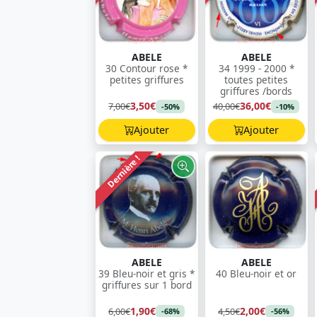
ABELE
ABELE
30 Contour rose *
34 1999 - 2000 *
petites griffures
toutes petites
griffures /bords
3,50€
36,00€
7,00€
40,00€
-50%
-10%
Ajouter
Ajouter
Dernière !
ABELE
ABELE
39 Bleu-noir et gris *
40 Bleu-noir et or
griffures sur 1 bord
1,90€
2,00€
6,00€
4,50€
-68%
-56%