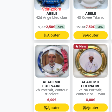
ABELE
ABELE
42d Ange bleu clair
43 Cuvée Titanic
2,50€
7,50€
5,00€
15,00€
-50%
-50%
Ajouter
Ajouter
New
ACADEMIE
ACADEMIE
CULINAIRE
CULINAIRE
2b Portrait, contour
2c NR Portrait,
tricolore
contour or, .../500
6,00€
8,00€
Ajouter
Ajouter