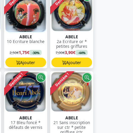
ABELE
ABELE
10 Ecriture blanche
2a Ecriture or *
petites griffures
1,75€
3,90€
2,50€
7,00€
-30%
-44%
Ajouter
Ajouter
Dernière !
Dernière !
ABELE
ABELE
17 Bleu foncé *
21 Sans inscription
défauts de vernis
sur ctr * petite
griffure /ctr