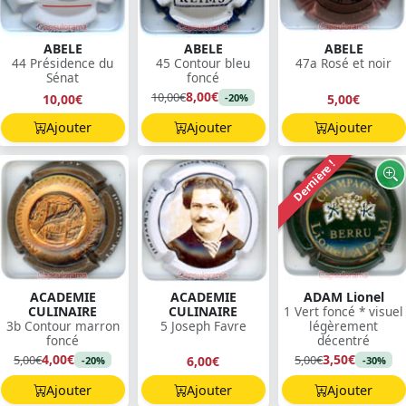
ABELE
ABELE
ABELE
44 Présidence du
45 Contour bleu
47a Rosé et noir
Sénat
foncé
8,00€
10,00€
10,00€
5,00€
-20%
Ajouter
Ajouter
Ajouter
Dernière !
ACADEMIE
ACADEMIE
ADAM Lionel
CULINAIRE
CULINAIRE
1 Vert foncé * visuel
3b Contour marron
5 Joseph Favre
légèrement
foncé
décentré
4,00€
3,50€
5,00€
5,00€
6,00€
-20%
-30%
Ajouter
Ajouter
Ajouter