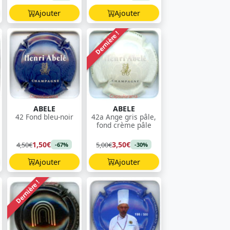
Ajouter
Ajouter
Dernière !
ABELE
ABELE
42 Fond bleu-noir
42a Ange gris pâle,
fond crème pâle
1,50€
3,50€
4,50€
5,00€
-67%
-30%
Ajouter
Ajouter
Dernière !