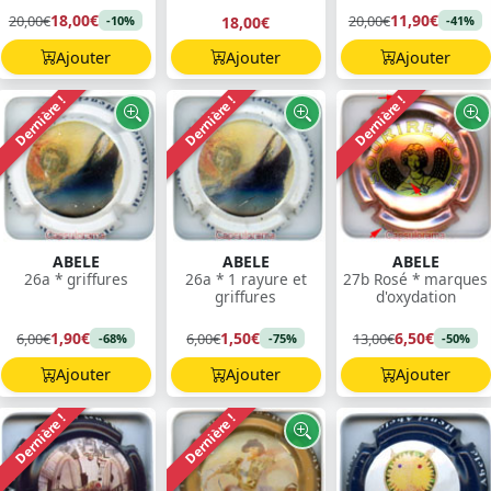
18,00€
11,90€
20,00€
20,00€
18,00€
-10%
-41%
Ajouter
Ajouter
Ajouter
Dernière !
Dernière !
Dernière !
ABELE
ABELE
ABELE
26a * griffures
26a * 1 rayure et
27b Rosé * marques
griffures
d'oxydation
1,90€
1,50€
6,50€
6,00€
6,00€
13,00€
-68%
-75%
-50%
Ajouter
Ajouter
Ajouter
Dernière !
Dernière !