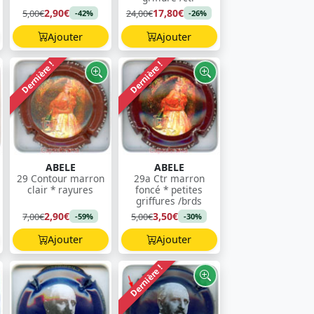
2,90€
17,80€
5,00€
24,00€
-42%
-26%
Ajouter
Ajouter
Dernière !
Dernière !
ABELE
ABELE
29 Contour marron
29a Ctr marron
clair * rayures
foncé * petites
griffures /brds
2,90€
3,50€
7,00€
5,00€
-59%
-30%
Ajouter
Ajouter
Dernière !