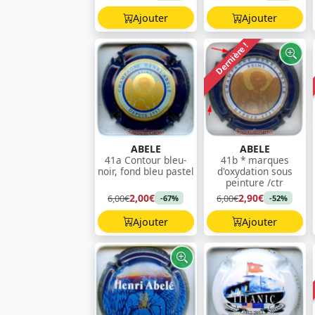
Ajouter
Ajouter
Dernière !
ABELE
ABELE
41a Contour bleu-
41b * marques
noir, fond bleu pastel
d'oxydation sous
peinture /ctr
2,00€
2,90€
6,00€
6,00€
-67%
-52%
Ajouter
Ajouter