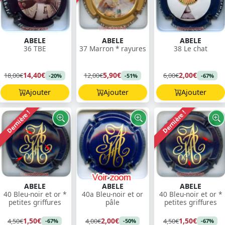
ABELE
ABELE
ABELE
36 TBE
37 Marron * rayures
38 Le chat
14,40€
5,90€
2,00€
18,00€
12,00€
6,00€
-20%
-51%
-67%
Ajouter
Ajouter
Ajouter
Dernière !
Dernière !
ABELE
ABELE
ABELE
40 Bleu-noir et or *
40a Bleu-noir et or
40 Bleu-noir et or *
petites griffures
pâle
petites griffures
1,50€
2,00€
1,50€
4,50€
4,00€
4,50€
-67%
-50%
-67%