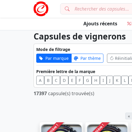
Ajouts récents
Capsules de vignerons
Mode de filtrage
Par marque
Par thème
Réinitial
Première lettre de la marque
A
B
C
D
E
F
G
H
I
J
K
L
17397
capsule(s) trouvée(s)
«
Dernière !
Dernière !