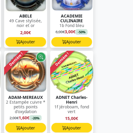
ABELE
ACADEMIE
49 Cave stylisée,
CULINAIRE
noir et or
1b Fond bleu
3,00€
6,00€
2,00€
-50%
Ajouter
Ajouter
Dernière !
Dernière !
ADAM-MEREAUX
ADNET Charles-
2 Estampée cuivre *
Henri
petits points
1f Jéroboam, fond
d'oxydation
vert
1,60€
2,00€
15,00€
-20%
Ajouter
Ajouter