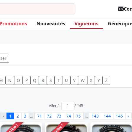
Con
Promotions
Nouveautés
Vignerons
Générique
iser
M
N
O
P
Q
R
S
T
U
V
W
X
Y
Z
Aller à :
/ 145
‹
1
2
3
…
71
72
73
74
75
…
143
144
145
›
Dernière !
Dernière !