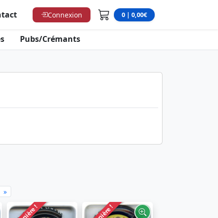
tact
Connexion
0 | 0,00€
s
Pubs/Crémants
»
Dernière !
Dernière !