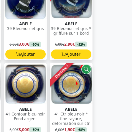
ABELE
ABELE
39 Bleu-noir et gris
39 Bleu-noir et gris *
griffure sur 1 bord
3,00€
2,90€
6,00€
6,00€
-50%
-52%
Ajouter
Ajouter
Dernière !
ABELE
ABELE
41 Contour bleu-noir
41 Ctr bleu-noir *
Fond argent
fine rayure,
déformation sur ctr
3,00€
1,90€
6,00€
6,00€
-50%
-68%