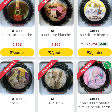
ABELE
ABELE
ABELE
3 Ecriture blanche
4 Ecriture blanche
8 Ecriture blanche
1,25€
2,50€
2,50€
2,50€
-50%
Ajouter
Ajouter
Ajouter
Dernière !
Dernière !
Dernière !
ABELE
ABELE
ABELE
16c 1996
16d 1997
16h 1998 * rayure
circulaire sur bords