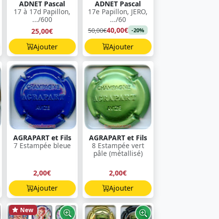
ADNET Pascal
ADNET Pascal
17 à 17d Papillon,
17e Papillon, JERO,
.../600
.../60
40,00€
50,00€
25,00€
-20%
Ajouter
Ajouter
AGRAPART et Fils
AGRAPART et Fils
7 Estampée bleue
8 Estampée vert
pâle (métallisé)
2,00€
2,00€
Ajouter
Ajouter
New