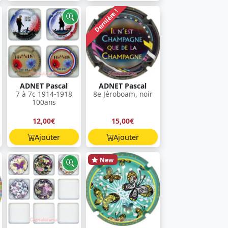
Dernière !
ADNET Pascal
ADNET Pascal
7 à 7c 1914-1918
8e Jéroboam, noir
100ans
12,00€
15,00€
Ajouter
Ajouter
New