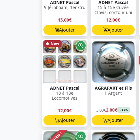
ADNET Pascal
ADNET Pascal
9 Jéroboam, 1er Cru
15 à 15e Cuvée
Clovis, contour uni
15,00€
12,00€
Ajouter
Ajouter
New
ADNET Pascal
AGRAPART et Fils
18 à 18e
1 Argent
Locomotives
2,00€
3,00€
12,00€
-33%
Ajouter
Ajouter
Dernière !