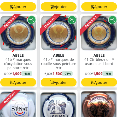
Ajouter
Ajouter
Ajouter
Dernière !
Dernière !
Dernière !
ABELE
ABELE
ABELE
41b * marques
41b * marques de
41 Ctr bleu-noir *
d'oxydation sous
rouille sous peinture
usure sur 1 bord
peinture /ctr
/ctr
1,90€
1,50€
1,50€
6,00€
6,00€
6,00€
-68%
-75%
-75%
Ajouter
Ajouter
Ajouter
Dernière !