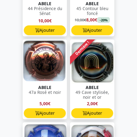
ABELE
ABELE
44 Présidence du
45 Contour bleu
Sénat
foncé
8,00€
10,00€
10,00€
-20%
Ajouter
Ajouter
Dernière !
ABELE
ABELE
47a Rosé et noir
49 Cave stylisée,
noir et or
5,00€
2,00€
Ajouter
Ajouter