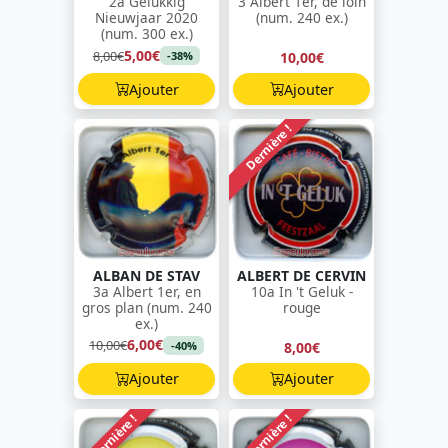
2a Gelukkig
3 Albert 1er, de loin
Nieuwjaar 2020
(num. 240 ex.)
(num. 300 ex.)
5,00€
8,00€
10,00€
-38%
Ajouter
Ajouter
Dernière !
ALBAN DE STAV
ALBERT DE CERVIN
3a Albert 1er, en
10a In 't Geluk -
gros plan (num. 240
rouge
ex.)
6,00€
10,00€
8,00€
-40%
Ajouter
Ajouter
Dernière !
Dernière !