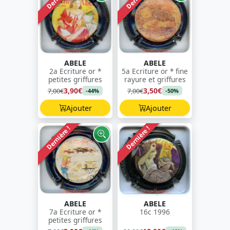
ABELE
ABELE
2a Ecriture or *
5a Ecriture or * fine
petites griffures
rayure et griffures
3,90€
3,50€
7,00€
7,00€
-44%
-50%
Ajouter
Ajouter
Dernière !
Dernière !
ABELE
ABELE
7a Ecriture or *
16c 1996
petites griffures