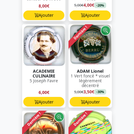
4,00€
5,00€
8,00€
-20%
Ajouter
Ajouter
Dernière !
ACADEMIE
ADAM Lionel
CULINAIRE
1 Vert foncé * visuel
5 Joseph Favre
légèrement
décentré
3,50€
5,00€
6,00€
-30%
Ajouter
Ajouter
Dernière !
Dernière !