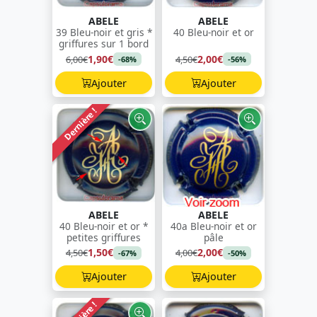
ABELE
ABELE
39 Bleu-noir et gris *
40 Bleu-noir et or
griffures sur 1 bord
1,90€
2,00€
6,00€
4,50€
-68%
-56%
Ajouter
Ajouter
Dernière !
ABELE
ABELE
40 Bleu-noir et or *
40a Bleu-noir et or
petites griffures
pâle
1,50€
2,00€
4,50€
4,00€
-67%
-50%
Ajouter
Ajouter