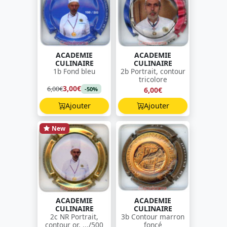
ACADEMIE
ACADEMIE
CULINAIRE
CULINAIRE
1b Fond bleu
2b Portrait, contour
tricolore
3,00€
6,00€
6,00€
-50%
Ajouter
Ajouter
New
ACADEMIE
ACADEMIE
CULINAIRE
CULINAIRE
2c NR Portrait,
3b Contour marron
contour or, .../500
foncé