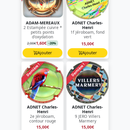
ADAM-MEREAUX
ADNET Charles-
2 Estampée cuivre *
Henri
petits points
1f Jéroboam, fond
d'oxydation
vert
1,60€
2,00€
15,00€
-20%
Ajouter
Ajouter
Dernière !
Dernière !
ADNET Charles-
ADNET Charles-
Henri
Henri
2e Jéroboam,
9 JERO Villers
contour rouge
Marmery
15,00€
15,00€