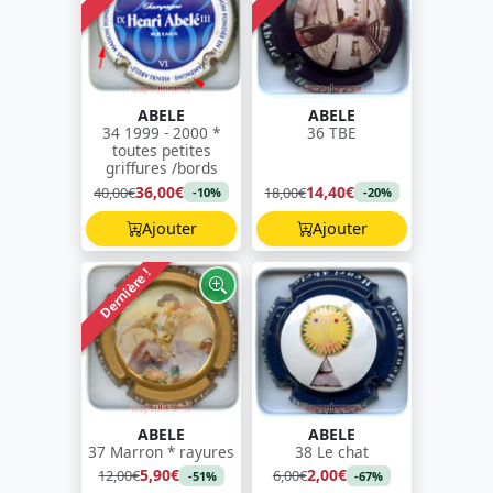
ABELE
ABELE
34 1999 - 2000 *
36 TBE
toutes petites
griffures /bords
36,00€
14,40€
40,00€
18,00€
-10%
-20%
Ajouter
Ajouter
Dernière !
ABELE
ABELE
37 Marron * rayures
38 Le chat
5,90€
2,00€
12,00€
6,00€
-51%
-67%