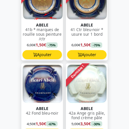
ABELE
ABELE
41b * marques de
41 Ctr bleu-noir *
rouille sous peinture
usure sur 1 bord
/ctr
1,50€
1,50€
6,00€
6,00€
-75%
-75%
Ajouter
Ajouter
Dernière !
ABELE
ABELE
42 Fond bleu-noir
42a Ange gris pâle,
fond crème pâle
1,50€
3,50€
4,50€
5,00€
-67%
-30%