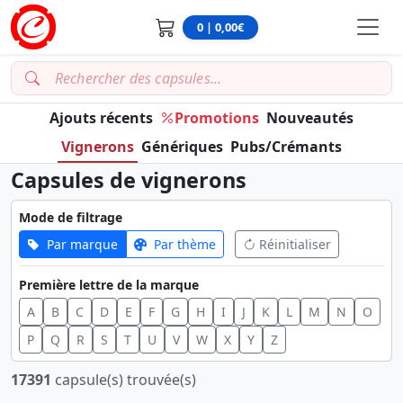
0 | 0,00€
Ajouts récents
Promotions
Nouveautés
Vignerons
Génériques
Pubs/Crémants
Capsules de vignerons
Mode de filtrage
Par marque
Par thème
Réinitialiser
Première lettre de la marque
A
B
C
D
E
F
G
H
I
J
K
L
M
N
O
P
Q
R
S
T
U
V
W
X
Y
Z
17391
capsule(s) trouvée(s)