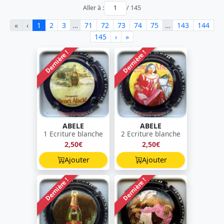
Aller à :
/ 145
«
‹
1
2
3
…
71
72
73
74
75
…
143
144
145
›
»
Dernière !
Dernière !
ABELE
ABELE
1 Ecriture blanche
2 Ecriture blanche
2,50€
2,50€
Ajouter
Ajouter
Dernière !
Dernière !