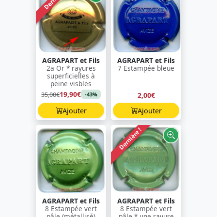
AGRAPART et Fils
AGRAPART et Fils
2a Or * rayures
7 Estampée bleue
superficielles à
peine visbles
19,90€
35,00€
2,00€
-43%
Ajouter
Ajouter
Dernière !
AGRAPART et Fils
AGRAPART et Fils
8 Estampée vert
8 Estampée vert
pâle (métallisé)
pâle * une rayure