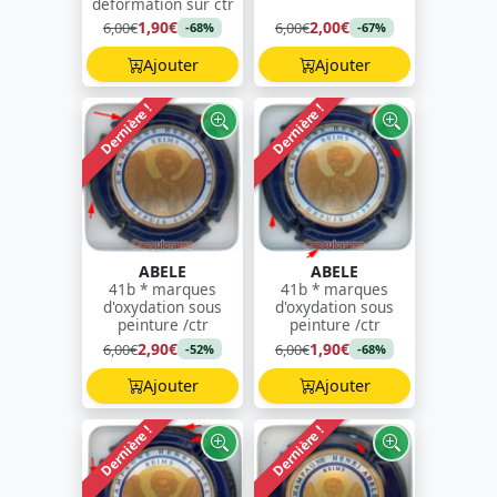
déformation sur ctr
1,90€
2,00€
6,00€
6,00€
-68%
-67%
Ajouter
Ajouter
Dernière !
Dernière !
ABELE
ABELE
41b * marques
41b * marques
d'oxydation sous
d'oxydation sous
peinture /ctr
peinture /ctr
2,90€
1,90€
6,00€
6,00€
-52%
-68%
Ajouter
Ajouter
Dernière !
Dernière !