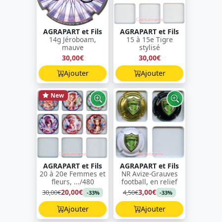
AGRAPART et Fils
AGRAPART et Fils
14g Jéroboam,
15 à 15e Tigre
mauve
stylisé
30,00€
30,00€
Ajouter
Ajouter
New
AGRAPART et Fils
AGRAPART et Fils
20 à 20e Femmes et
NR Avize-Grauves
fleurs, .../480
football, en relief
20,00€
3,00€
30,00€
4,50€
-33%
-33%
Ajouter
Ajouter