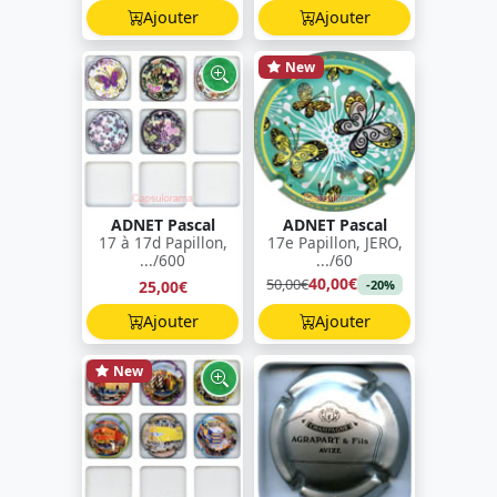
Ajouter
Ajouter
New
ADNET Pascal
ADNET Pascal
17 à 17d Papillon,
17e Papillon, JERO,
.../600
.../60
40,00€
50,00€
25,00€
-20%
Ajouter
Ajouter
New