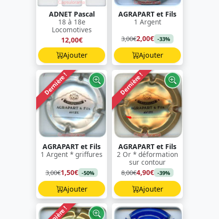
ADNET Pascal
AGRAPART et Fils
18 à 18e
1 Argent
Locomotives
2,00€
3,00€
12,00€
-33%
Ajouter
Ajouter
Dernière !
Dernière !
AGRAPART et Fils
AGRAPART et Fils
1 Argent * griffures
2 Or * déformation
sur contour
1,50€
4,90€
3,00€
8,00€
-50%
-39%
Ajouter
Ajouter
Dernière !