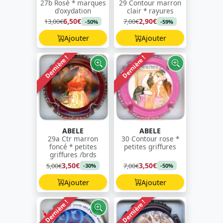
27b Rosé * marques
29 Contour marron
d'oxydation
clair * rayures
6,50€
2,90€
13,00€
7,00€
-50%
-59%
Ajouter
Ajouter
Dernière !
Dernière !
ABELE
ABELE
29a Ctr marron
30 Contour rose *
foncé * petites
petites griffures
griffures /brds
3,50€
3,50€
5,00€
7,00€
-30%
-50%
Ajouter
Ajouter
Dernière !
Dernière !