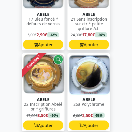
ABELE
ABELE
17 Bleu foncé *
21 Sans inscription
défauts de vernis
sur ctr * petite
griffure /ctr
2,90€
17,80€
5,00€
24,00€
-42%
-26%
Ajouter
Ajouter
Dernière !
ABELE
ABELE
22 Inscription Abelé
26a Polychrome
or * griffures
8,50€
2,50€
17,00€
6,00€
-50%
-58%
Ajouter
Ajouter