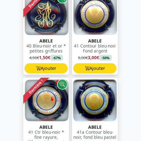
Dernière !
ABELE
ABELE
40 Bleu-noir et or *
41 Contour bleu-noir
petites griffures
Fond argent
1,50€
3,00€
4,50€
6,00€
-67%
-50%
Ajouter
Ajouter
Dernière !
ABELE
ABELE
41 Ctr bleu-noir *
41a Contour bleu-
fine rayure,
noir, fond bleu pastel