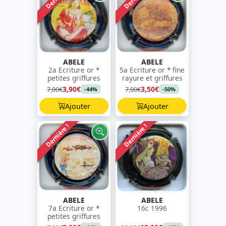
ABELE
ABELE
2a Ecriture or *
5a Ecriture or * fine
petites griffures
rayure et griffures
3,90€
3,50€
7,00€
7,00€
-44%
-50%
Ajouter
Ajouter
Dernière !
Dernière !
ABELE
ABELE
7a Ecriture or *
16c 1996
petites griffures