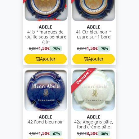
ABELE
ABELE
41b * marques de
41 Ctr bleu-noir *
rouille sous peinture
usure sur 1 bord
/ctr
1,50€
1,50€
6,00€
6,00€
-75%
-75%
Ajouter
Ajouter
Dernière !
ABELE
ABELE
42 Fond bleu-noir
42a Ange gris pâle,
fond crème pâle
1,50€
3,50€
4,50€
5,00€
-67%
-30%