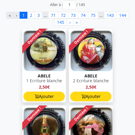
Aller à :
/ 145
«
‹
1
2
3
…
71
72
73
74
75
…
143
144
145
›
»
Dernière !
Dernière !
ABELE
ABELE
1 Ecriture blanche
2 Ecriture blanche
2,50€
2,50€
Ajouter
Ajouter
Dernière !
Dernière !