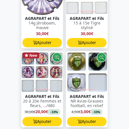
AGRAPART et Fils
AGRAPART et Fils
14g Jéroboam,
15 à 15e Tigre
mauve
stylisé
30,00€
30,00€
Ajouter
Ajouter
New
AGRAPART et Fils
AGRAPART et Fils
20 à 20e Femmes et
NR Avize-Grauves
fleurs, .../480
football, en relief
20,00€
3,00€
30,00€
4,50€
-33%
-33%
Ajouter
Ajouter