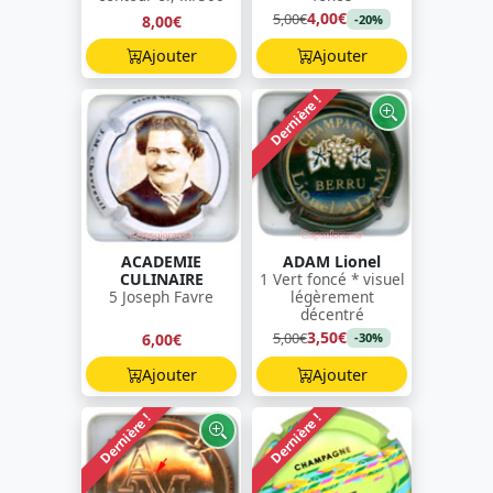
4,00€
5,00€
8,00€
-20%
Ajouter
Ajouter
Dernière !
ACADEMIE
ADAM Lionel
CULINAIRE
1 Vert foncé * visuel
5 Joseph Favre
légèrement
décentré
3,50€
5,00€
6,00€
-30%
Ajouter
Ajouter
Dernière !
Dernière !