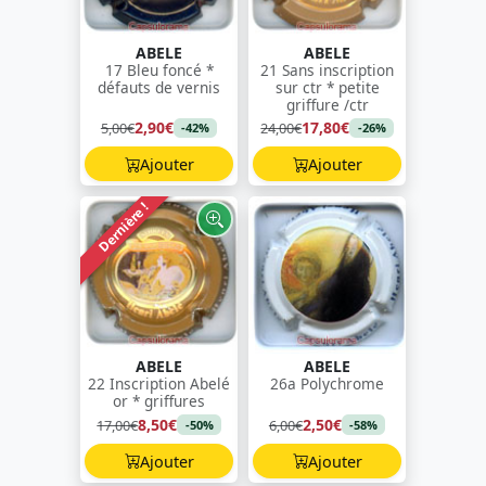
ABELE
ABELE
17 Bleu foncé *
21 Sans inscription
défauts de vernis
sur ctr * petite
griffure /ctr
2,90€
17,80€
5,00€
24,00€
-42%
-26%
Ajouter
Ajouter
Dernière !
ABELE
ABELE
22 Inscription Abelé
26a Polychrome
or * griffures
8,50€
2,50€
17,00€
6,00€
-50%
-58%
Ajouter
Ajouter