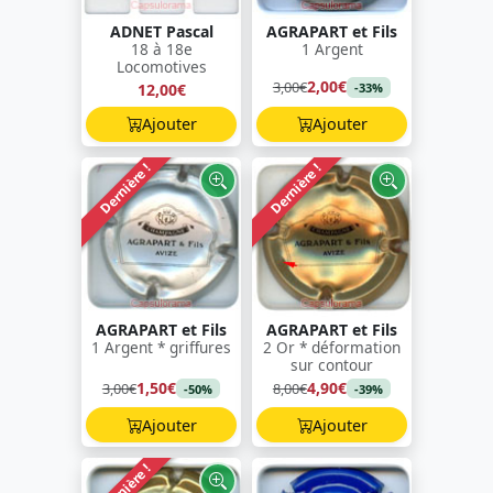
ADNET Pascal
AGRAPART et Fils
18 à 18e
1 Argent
Locomotives
2,00€
3,00€
12,00€
-33%
Ajouter
Ajouter
Dernière !
Dernière !
AGRAPART et Fils
AGRAPART et Fils
1 Argent * griffures
2 Or * déformation
sur contour
1,50€
4,90€
3,00€
8,00€
-50%
-39%
Ajouter
Ajouter
Dernière !