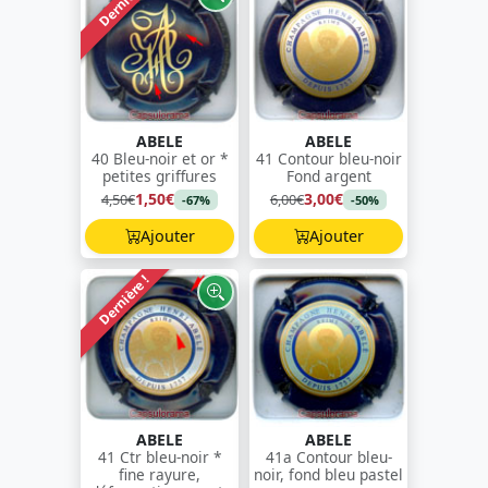
Dernière !
ABELE
ABELE
40 Bleu-noir et or *
41 Contour bleu-noir
petites griffures
Fond argent
1,50€
3,00€
4,50€
6,00€
-67%
-50%
Ajouter
Ajouter
Dernière !
ABELE
ABELE
41 Ctr bleu-noir *
41a Contour bleu-
fine rayure,
noir, fond bleu pastel