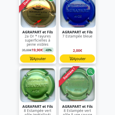
AGRAPART et Fils
AGRAPART et Fils
2a Or * rayures
7 Estampée bleue
superficielles à
peine visbles
19,90€
35,00€
2,00€
-43%
Ajouter
Ajouter
Dernière !
AGRAPART et Fils
AGRAPART et Fils
8 Estampée vert
8 Estampée vert
pâle (métallisé)
pâle * une rayure