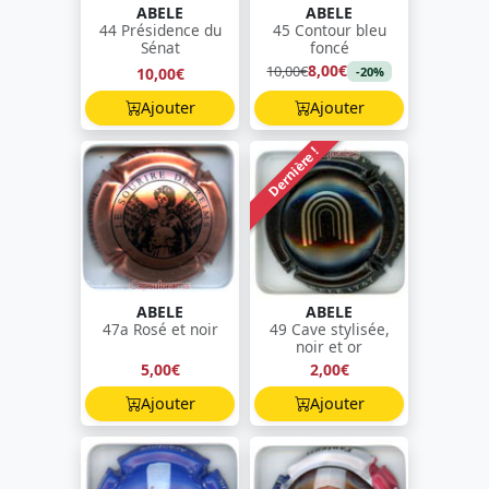
ABELE
ABELE
44 Présidence du
45 Contour bleu
Sénat
foncé
8,00€
10,00€
10,00€
-20%
Ajouter
Ajouter
Dernière !
ABELE
ABELE
47a Rosé et noir
49 Cave stylisée,
noir et or
5,00€
2,00€
Ajouter
Ajouter