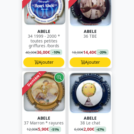
ABELE
ABELE
34 1999 - 2000 *
36 TBE
toutes petites
griffures /bords
36,00€
14,40€
40,00€
18,00€
-10%
-20%
Ajouter
Ajouter
Dernière !
ABELE
ABELE
37 Marron * rayures
38 Le chat
5,90€
2,00€
12,00€
6,00€
-51%
-67%