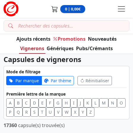
0 | 0,00€
Ajouts récents
Promotions
Nouveautés
Vignerons
Génériques
Pubs/Crémants
Capsules de vignerons
Mode de filtrage
Par marque
Par thème
Réinitialiser
Première lettre de la marque
A
B
C
D
E
F
G
H
I
J
K
L
M
N
O
P
Q
R
S
T
U
V
W
X
Y
Z
17360
capsule(s) trouvée(s)