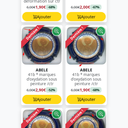
déformation sur ctr
1,90€
2,00€
6,00€
6,00€
-68%
-67%
Ajouter
Ajouter
Dernière !
Dernière !
ABELE
ABELE
41b * marques
41b * marques
d'oxydation sous
d'oxydation sous
peinture /ctr
peinture /ctr
2,90€
1,90€
6,00€
6,00€
-52%
-68%
Ajouter
Ajouter
Dernière !
Dernière !