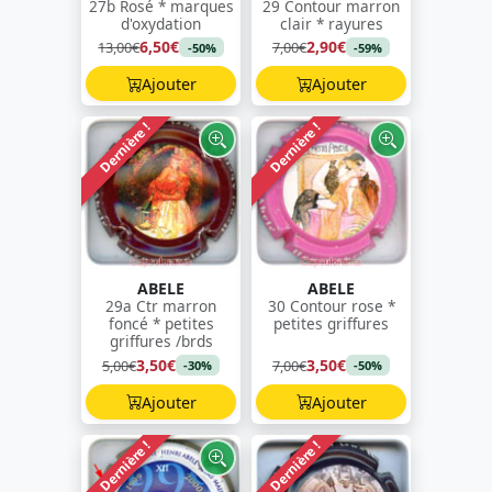
27b Rosé * marques
29 Contour marron
d'oxydation
clair * rayures
6,50€
2,90€
13,00€
7,00€
-50%
-59%
Ajouter
Ajouter
Dernière !
Dernière !
ABELE
ABELE
29a Ctr marron
30 Contour rose *
foncé * petites
petites griffures
griffures /brds
3,50€
3,50€
5,00€
7,00€
-30%
-50%
Ajouter
Ajouter
Dernière !
Dernière !