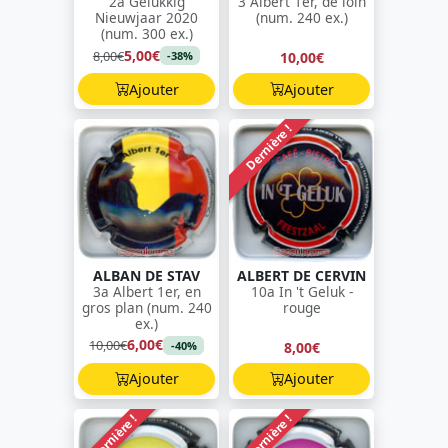
2a Gelukkig
3 Albert 1er, de loin
Nieuwjaar 2020
(num. 240 ex.)
(num. 300 ex.)
5,00€
8,00€
10,00€
-38%
Ajouter
Ajouter
Dernière !
ALBAN DE STAV
ALBERT DE CERVIN
3a Albert 1er, en
10a In 't Geluk -
gros plan (num. 240
rouge
ex.)
6,00€
10,00€
8,00€
-40%
Ajouter
Ajouter
Dernière !
Dernière !