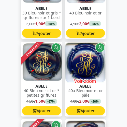
ABELE
ABELE
39 Bleu-noir et gris *
40 Bleu-noir et or
griffures sur 1 bord
1,90€
2,00€
6,00€
4,50€
-68%
-56%
Ajouter
Ajouter
Dernière !
ABELE
ABELE
40 Bleu-noir et or *
40a Bleu-noir et or
petites griffures
pâle
1,50€
2,00€
4,50€
4,00€
-67%
-50%
Ajouter
Ajouter