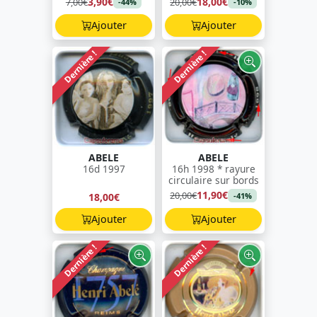
3,90€
18,00€
7,00€
20,00€
-44%
-10%
Ajouter
Ajouter
Dernière !
Dernière !
ABELE
ABELE
16d 1997
16h 1998 * rayure
circulaire sur bords
11,90€
20,00€
18,00€
-41%
Ajouter
Ajouter
Dernière !
Dernière !