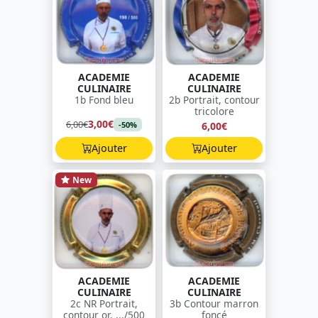
ACADEMIE
ACADEMIE
CULINAIRE
CULINAIRE
1b Fond bleu
2b Portrait, contour
tricolore
3,00€
6,00€
6,00€
-50%
Ajouter
Ajouter
New
ACADEMIE
ACADEMIE
CULINAIRE
CULINAIRE
2c NR Portrait,
3b Contour marron
contour or, .../500
foncé