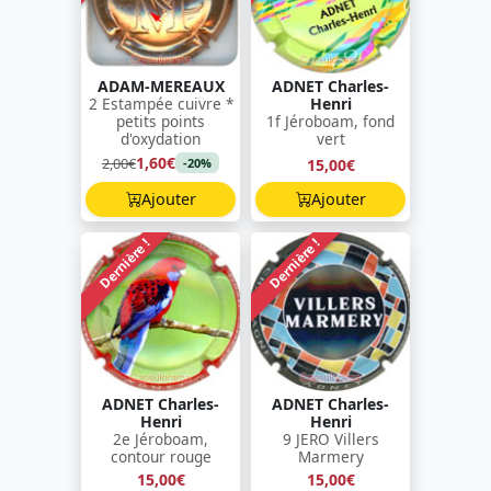
ADAM-MEREAUX
ADNET Charles-
2 Estampée cuivre *
Henri
petits points
1f Jéroboam, fond
d'oxydation
vert
1,60€
2,00€
15,00€
-20%
Ajouter
Ajouter
Dernière !
Dernière !
ADNET Charles-
ADNET Charles-
Henri
Henri
2e Jéroboam,
9 JERO Villers
contour rouge
Marmery
15,00€
15,00€