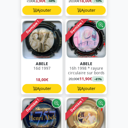
3,90€
18,00€
7,00€
20,00€
-44%
-10%
Ajouter
Ajouter
Dernière !
Dernière !
ABELE
ABELE
16d 1997
16h 1998 * rayure
circulaire sur bords
11,90€
20,00€
18,00€
-41%
Ajouter
Ajouter
Dernière !
Dernière !