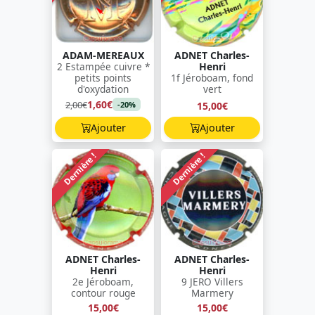
ADAM-MEREAUX
ADNET Charles-
2 Estampée cuivre *
Henri
petits points
1f Jéroboam, fond
d'oxydation
vert
1,60€
2,00€
15,00€
-20%
Ajouter
Ajouter
Dernière !
Dernière !
ADNET Charles-
ADNET Charles-
Henri
Henri
2e Jéroboam,
9 JERO Villers
contour rouge
Marmery
15,00€
15,00€