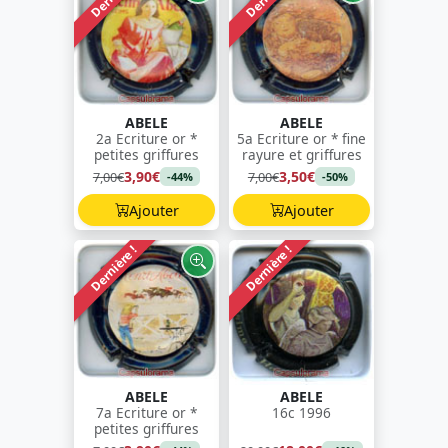
ABELE
ABELE
2a Ecriture or *
5a Ecriture or * fine
petites griffures
rayure et griffures
3,90€
3,50€
7,00€
7,00€
-44%
-50%
Ajouter
Ajouter
Dernière !
Dernière !
ABELE
ABELE
7a Ecriture or *
16c 1996
petites griffures