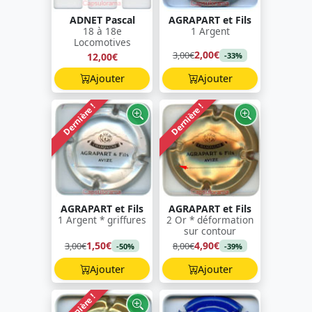
ADNET Pascal
AGRAPART et Fils
18 à 18e
1 Argent
Locomotives
2,00€
3,00€
12,00€
-33%
Ajouter
Ajouter
Dernière !
Dernière !
AGRAPART et Fils
AGRAPART et Fils
1 Argent * griffures
2 Or * déformation
sur contour
1,50€
4,90€
3,00€
8,00€
-50%
-39%
Ajouter
Ajouter
Dernière !