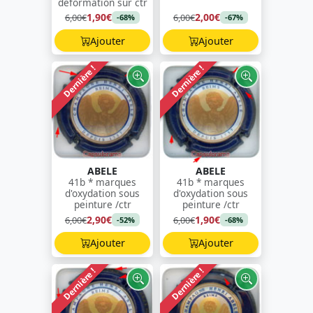
déformation sur ctr
1,90€
2,00€
6,00€
6,00€
-68%
-67%
Ajouter
Ajouter
Dernière !
Dernière !
ABELE
ABELE
41b * marques
41b * marques
d'oxydation sous
d'oxydation sous
peinture /ctr
peinture /ctr
2,90€
1,90€
6,00€
6,00€
-52%
-68%
Ajouter
Ajouter
Dernière !
Dernière !