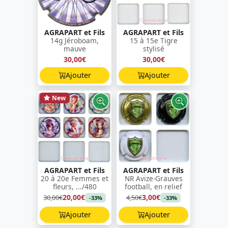
AGRAPART et Fils
AGRAPART et Fils
14g Jéroboam,
15 à 15e Tigre
mauve
stylisé
30,00€
30,00€
Ajouter
Ajouter
New
AGRAPART et Fils
AGRAPART et Fils
20 à 20e Femmes et
NR Avize-Grauves
fleurs, .../480
football, en relief
20,00€
3,00€
30,00€
4,50€
-33%
-33%
Ajouter
Ajouter