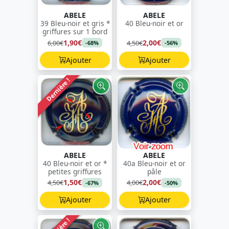
ABELE
ABELE
39 Bleu-noir et gris *
40 Bleu-noir et or
griffures sur 1 bord
1,90€
2,00€
6,00€
4,50€
-68%
-56%
Ajouter
Ajouter
Dernière !
ABELE
ABELE
40 Bleu-noir et or *
40a Bleu-noir et or
petites griffures
pâle
1,50€
2,00€
4,50€
4,00€
-67%
-50%
Ajouter
Ajouter