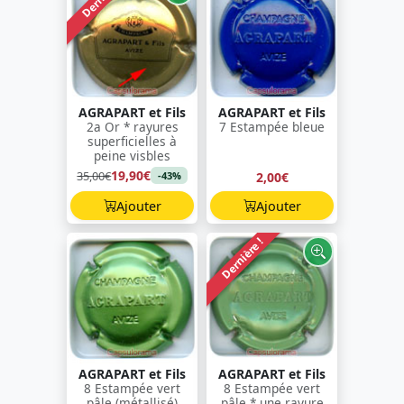
AGRAPART et Fils
AGRAPART et Fils
2a Or * rayures
7 Estampée bleue
superficielles à
peine visbles
19,90€
35,00€
2,00€
-43%
Ajouter
Ajouter
Dernière !
AGRAPART et Fils
AGRAPART et Fils
8 Estampée vert
8 Estampée vert
pâle (métallisé)
pâle * une rayure