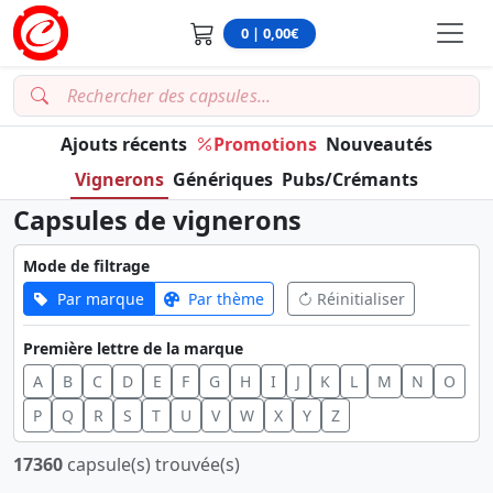
0 | 0,00€
Ajouts récents
Promotions
Nouveautés
Vignerons
Génériques
Pubs/Crémants
Capsules de vignerons
Mode de filtrage
Par marque
Par thème
Réinitialiser
Première lettre de la marque
A
B
C
D
E
F
G
H
I
J
K
L
M
N
O
P
Q
R
S
T
U
V
W
X
Y
Z
17360
capsule(s) trouvée(s)