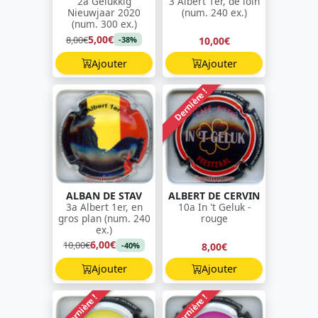
2a Gelukkig
3 Albert 1er, de loin
Nieuwjaar 2020
(num. 240 ex.)
(num. 300 ex.)
5,00€
8,00€
10,00€
-38%
Ajouter
Ajouter
Dernière !
ALBAN DE STAV
ALBERT DE CERVIN
3a Albert 1er, en
10a In 't Geluk -
gros plan (num. 240
rouge
ex.)
6,00€
10,00€
8,00€
-40%
Ajouter
Ajouter
Dernière !
Dernière !