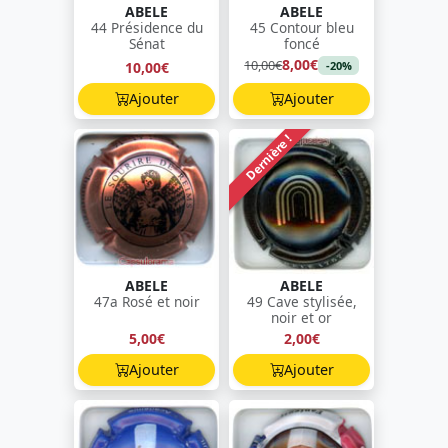
ABELE
ABELE
44 Présidence du
45 Contour bleu
Sénat
foncé
8,00€
10,00€
10,00€
-20%
Ajouter
Ajouter
Dernière !
ABELE
ABELE
47a Rosé et noir
49 Cave stylisée,
noir et or
5,00€
2,00€
Ajouter
Ajouter