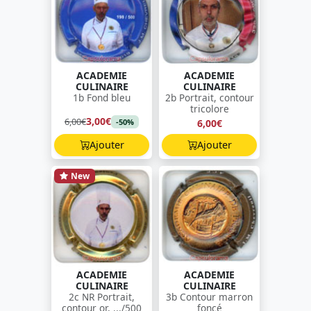
ACADEMIE
ACADEMIE
CULINAIRE
CULINAIRE
1b Fond bleu
2b Portrait, contour
tricolore
3,00€
6,00€
6,00€
-50%
Ajouter
Ajouter
New
ACADEMIE
ACADEMIE
CULINAIRE
CULINAIRE
2c NR Portrait,
3b Contour marron
contour or, .../500
foncé