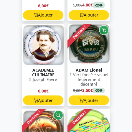
4,00€
5,00€
8,00€
-20%
Ajouter
Ajouter
Dernière !
ACADEMIE
ADAM Lionel
CULINAIRE
1 Vert foncé * visuel
5 Joseph Favre
légèrement
décentré
3,50€
5,00€
6,00€
-30%
Ajouter
Ajouter
Dernière !
Dernière !