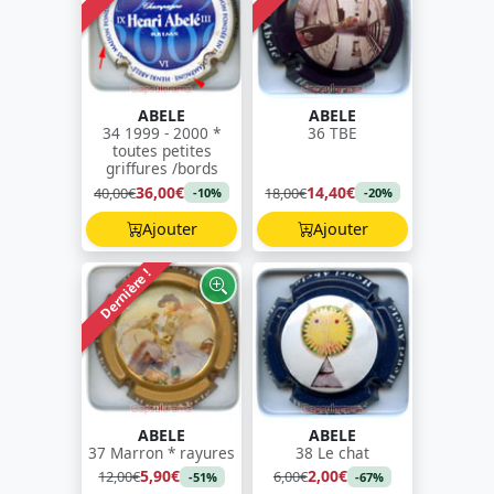
ABELE
ABELE
34 1999 - 2000 *
36 TBE
toutes petites
griffures /bords
36,00€
14,40€
40,00€
18,00€
-10%
-20%
Ajouter
Ajouter
Dernière !
ABELE
ABELE
37 Marron * rayures
38 Le chat
5,90€
2,00€
12,00€
6,00€
-51%
-67%