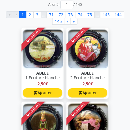
Aller à :
/ 145
«
‹
1
2
3
…
71
72
73
74
75
…
143
144
145
›
»
Dernière !
Dernière !
ABELE
ABELE
1 Ecriture blanche
2 Ecriture blanche
2,50€
2,50€
Ajouter
Ajouter
Dernière !
Dernière !