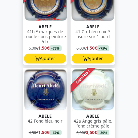
ABELE
ABELE
41b * marques de
41 Ctr bleu-noir *
rouille sous peinture
usure sur 1 bord
/ctr
1,50€
1,50€
6,00€
6,00€
-75%
-75%
Ajouter
Ajouter
Dernière !
ABELE
ABELE
42 Fond bleu-noir
42a Ange gris pâle,
fond crème pâle
1,50€
3,50€
4,50€
5,00€
-67%
-30%