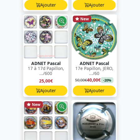
Ajouter
Ajouter
New
ADNET Pascal
ADNET Pascal
17 à 17d Papillon,
17e Papillon, JERO,
.../600
.../60
40,00€
50,00€
25,00€
-20%
Ajouter
Ajouter
New