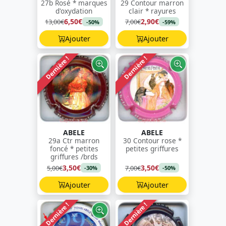
27b Rosé * marques
29 Contour marron
d'oxydation
clair * rayures
6,50€
2,90€
13,00€
7,00€
-50%
-59%
Ajouter
Ajouter
Dernière !
Dernière !
ABELE
ABELE
29a Ctr marron
30 Contour rose *
foncé * petites
petites griffures
griffures /brds
3,50€
3,50€
5,00€
7,00€
-30%
-50%
Ajouter
Ajouter
Dernière !
Dernière !