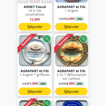
ADNET Pascal
AGRAPART et Fils
18 à 18e
1 Argent
Locomotives
2,00€
3,00€
12,00€
-33%
Ajouter
Ajouter
Dernière !
Dernière !
AGRAPART et Fils
AGRAPART et Fils
1 Argent * griffures
2 Or * déformation
sur contour
1,50€
4,90€
3,00€
8,00€
-50%
-39%
Ajouter
Ajouter
Dernière !