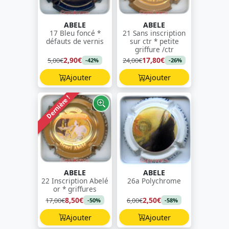
ABELE
ABELE
17 Bleu foncé *
21 Sans inscription
défauts de vernis
sur ctr * petite
griffure /ctr
2,90€
17,80€
5,00€
24,00€
-42%
-26%
Ajouter
Ajouter
Dernière !
ABELE
ABELE
22 Inscription Abelé
26a Polychrome
or * griffures
8,50€
2,50€
17,00€
6,00€
-50%
-58%
Ajouter
Ajouter