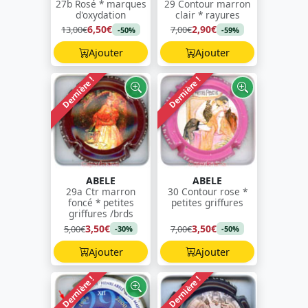
27b Rosé * marques
29 Contour marron
d'oxydation
clair * rayures
6,50€
2,90€
13,00€
7,00€
-50%
-59%
Ajouter
Ajouter
Dernière !
Dernière !
ABELE
ABELE
29a Ctr marron
30 Contour rose *
foncé * petites
petites griffures
griffures /brds
3,50€
3,50€
5,00€
7,00€
-30%
-50%
Ajouter
Ajouter
Dernière !
Dernière !