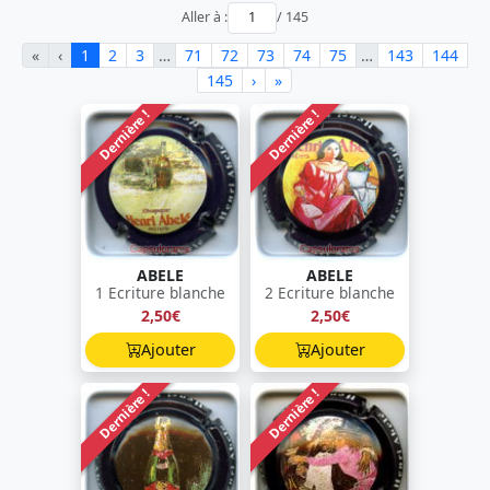
Aller à :
/ 145
«
‹
1
2
3
…
71
72
73
74
75
…
143
144
145
›
»
Dernière !
Dernière !
ABELE
ABELE
1 Ecriture blanche
2 Ecriture blanche
2,50€
2,50€
Ajouter
Ajouter
Dernière !
Dernière !