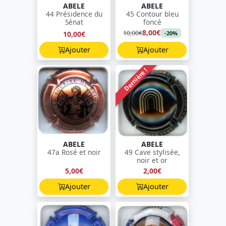
ABELE
ABELE
44 Présidence du
45 Contour bleu
Sénat
foncé
8,00€
10,00€
10,00€
-20%
Ajouter
Ajouter
Dernière !
ABELE
ABELE
47a Rosé et noir
49 Cave stylisée,
noir et or
5,00€
2,00€
Ajouter
Ajouter