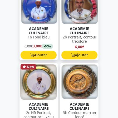
ACADEMIE
ACADEMIE
CULINAIRE
CULINAIRE
1b Fond bleu
2b Portrait, contour
tricolore
3,00€
6,00€
6,00€
-50%
Ajouter
Ajouter
New
ACADEMIE
ACADEMIE
CULINAIRE
CULINAIRE
2c NR Portrait,
3b Contour marron
contour or, .../500
foncé