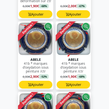
déformation sur ctr
1,90€
2,00€
6,00€
6,00€
-68%
-67%
Ajouter
Ajouter
Dernière !
Dernière !
ABELE
ABELE
41b * marques
41b * marques
d'oxydation sous
d'oxydation sous
peinture /ctr
peinture /ctr
2,90€
1,90€
6,00€
6,00€
-52%
-68%
Ajouter
Ajouter
Dernière !
Dernière !