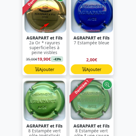
AGRAPART et Fils
AGRAPART et Fils
2a Or * rayures
7 Estampée bleue
superficielles à
peine visbles
19,90€
35,00€
2,00€
-43%
Ajouter
Ajouter
Dernière !
AGRAPART et Fils
AGRAPART et Fils
8 Estampée vert
8 Estampée vert
pâle (métallisé)
pâle * une rayure