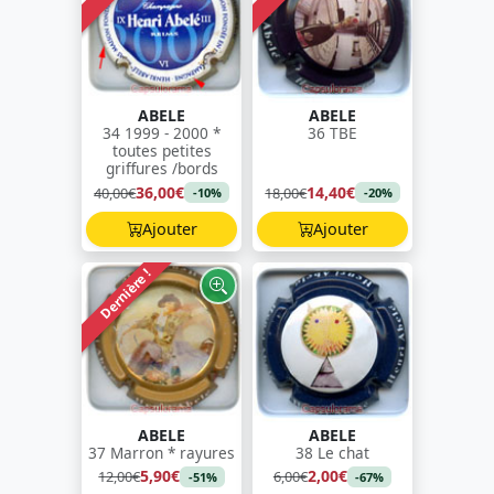
ABELE
ABELE
34 1999 - 2000 *
36 TBE
toutes petites
griffures /bords
36,00€
14,40€
40,00€
18,00€
-10%
-20%
Ajouter
Ajouter
Dernière !
ABELE
ABELE
37 Marron * rayures
38 Le chat
5,90€
2,00€
12,00€
6,00€
-51%
-67%