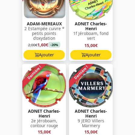
ADAM-MEREAUX
ADNET Charles-
2 Estampée cuivre *
Henri
petits points
1f Jéroboam, fond
d'oxydation
vert
1,60€
2,00€
15,00€
-20%
Ajouter
Ajouter
Dernière !
Dernière !
ADNET Charles-
ADNET Charles-
Henri
Henri
2e Jéroboam,
9 JERO Villers
contour rouge
Marmery
15,00€
15,00€