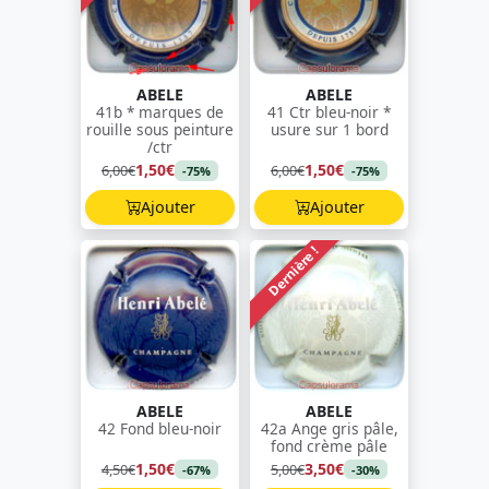
ABELE
ABELE
41b * marques de
41 Ctr bleu-noir *
rouille sous peinture
usure sur 1 bord
/ctr
1,50€
1,50€
6,00€
6,00€
-75%
-75%
Ajouter
Ajouter
Dernière !
ABELE
ABELE
42 Fond bleu-noir
42a Ange gris pâle,
fond crème pâle
1,50€
3,50€
4,50€
5,00€
-67%
-30%