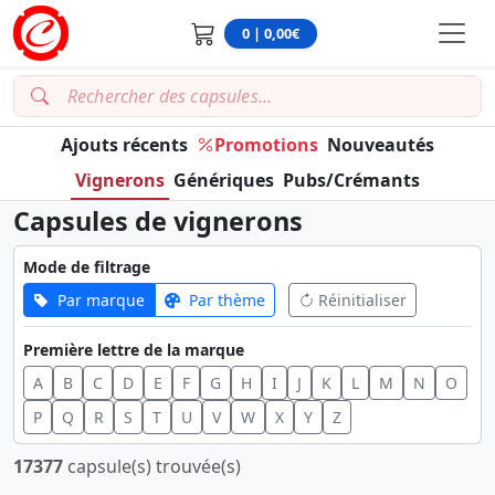
0 | 0,00€
Ajouts récents
Promotions
Nouveautés
Vignerons
Génériques
Pubs/Crémants
Capsules de vignerons
Mode de filtrage
Par marque
Par thème
Réinitialiser
Première lettre de la marque
A
B
C
D
E
F
G
H
I
J
K
L
M
N
O
P
Q
R
S
T
U
V
W
X
Y
Z
17377
capsule(s) trouvée(s)