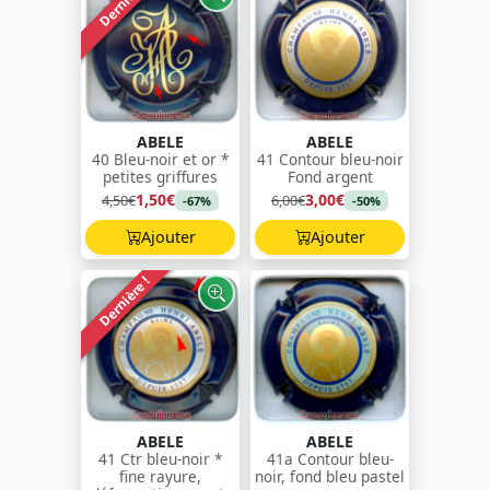
Dernière !
ABELE
ABELE
40 Bleu-noir et or *
41 Contour bleu-noir
petites griffures
Fond argent
1,50€
3,00€
4,50€
6,00€
-67%
-50%
Ajouter
Ajouter
Dernière !
ABELE
ABELE
41 Ctr bleu-noir *
41a Contour bleu-
fine rayure,
noir, fond bleu pastel