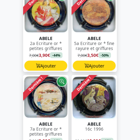
ABELE
ABELE
2a Ecriture or *
5a Ecriture or * fine
petites griffures
rayure et griffures
3,90€
3,50€
7,00€
7,00€
-44%
-50%
Ajouter
Ajouter
Dernière !
Dernière !
ABELE
ABELE
7a Ecriture or *
16c 1996
petites griffures