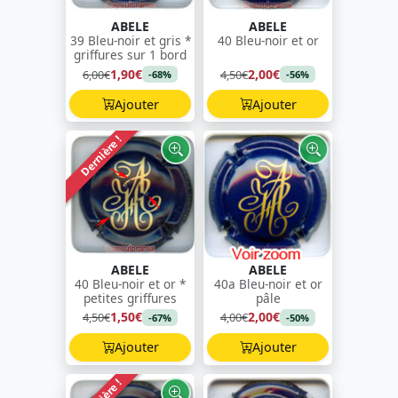
ABELE
ABELE
39 Bleu-noir et gris *
40 Bleu-noir et or
griffures sur 1 bord
1,90€
2,00€
6,00€
4,50€
-68%
-56%
Ajouter
Ajouter
Dernière !
ABELE
ABELE
40 Bleu-noir et or *
40a Bleu-noir et or
petites griffures
pâle
1,50€
2,00€
4,50€
4,00€
-67%
-50%
Ajouter
Ajouter