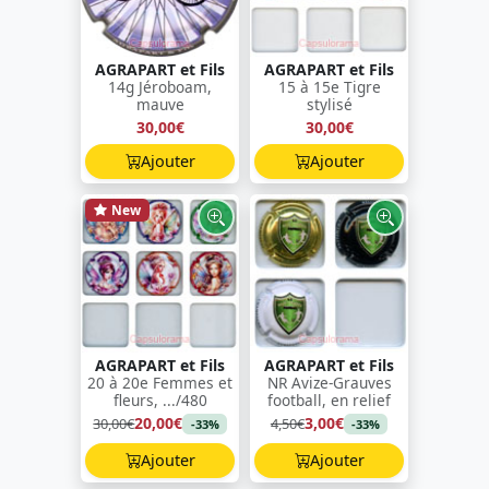
AGRAPART et Fils
AGRAPART et Fils
14g Jéroboam,
15 à 15e Tigre
mauve
stylisé
30,00€
30,00€
Ajouter
Ajouter
New
AGRAPART et Fils
AGRAPART et Fils
20 à 20e Femmes et
NR Avize-Grauves
fleurs, .../480
football, en relief
20,00€
3,00€
30,00€
4,50€
-33%
-33%
Ajouter
Ajouter