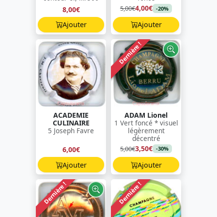
4,00€
5,00€
8,00€
-20%
Ajouter
Ajouter
Dernière !
ACADEMIE
ADAM Lionel
CULINAIRE
1 Vert foncé * visuel
5 Joseph Favre
légèrement
décentré
3,50€
5,00€
6,00€
-30%
Ajouter
Ajouter
Dernière !
Dernière !