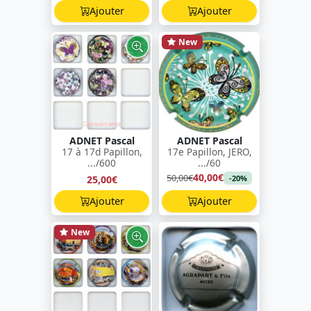
Ajouter
Ajouter
New
ADNET Pascal
ADNET Pascal
17 à 17d Papillon,
17e Papillon, JERO,
.../600
.../60
40,00€
50,00€
25,00€
-20%
Ajouter
Ajouter
New