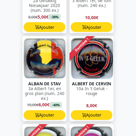
2a Gelukkig
3 Albert 1er, de loin
Nieuwjaar 2020
(num. 240 ex.)
(num. 300 ex.)
5,00€
8,00€
10,00€
-38%
Ajouter
Ajouter
Dernière !
ALBAN DE STAV
ALBERT DE CERVIN
3a Albert 1er, en
10a In 't Geluk -
gros plan (num. 240
rouge
ex.)
6,00€
10,00€
8,00€
-40%
Ajouter
Ajouter
Dernière !
Dernière !