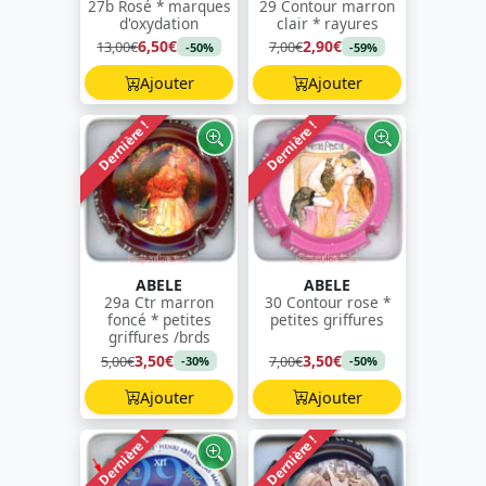
27b Rosé * marques
29 Contour marron
d'oxydation
clair * rayures
6,50€
2,90€
13,00€
7,00€
-50%
-59%
Ajouter
Ajouter
Dernière !
Dernière !
ABELE
ABELE
29a Ctr marron
30 Contour rose *
foncé * petites
petites griffures
griffures /brds
3,50€
3,50€
5,00€
7,00€
-30%
-50%
Ajouter
Ajouter
Dernière !
Dernière !