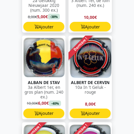
2a Gelukkig
3 Albert 1er, de loin
Nieuwjaar 2020
(num. 240 ex.)
(num. 300 ex.)
5,00€
8,00€
10,00€
-38%
Ajouter
Ajouter
Dernière !
ALBAN DE STAV
ALBERT DE CERVIN
3a Albert 1er, en
10a In 't Geluk -
gros plan (num. 240
rouge
ex.)
6,00€
10,00€
8,00€
-40%
Ajouter
Ajouter
Dernière !
Dernière !