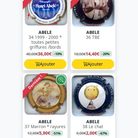
ABELE
ABELE
34 1999 - 2000 *
36 TBE
toutes petites
griffures /bords
36,00€
14,40€
40,00€
18,00€
-10%
-20%
Ajouter
Ajouter
Dernière !
ABELE
ABELE
37 Marron * rayures
38 Le chat
5,90€
2,00€
12,00€
6,00€
-51%
-67%