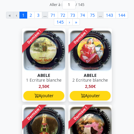
Aller à :
/ 145
«
‹
1
2
3
…
71
72
73
74
75
…
143
144
145
›
»
Dernière !
Dernière !
ABELE
ABELE
1 Ecriture blanche
2 Ecriture blanche
2,50€
2,50€
Ajouter
Ajouter
Dernière !
Dernière !