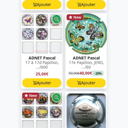
Ajouter
Ajouter
New
ADNET Pascal
ADNET Pascal
17 à 17d Papillon,
17e Papillon, JERO,
.../600
.../60
40,00€
50,00€
25,00€
-20%
Ajouter
Ajouter
New