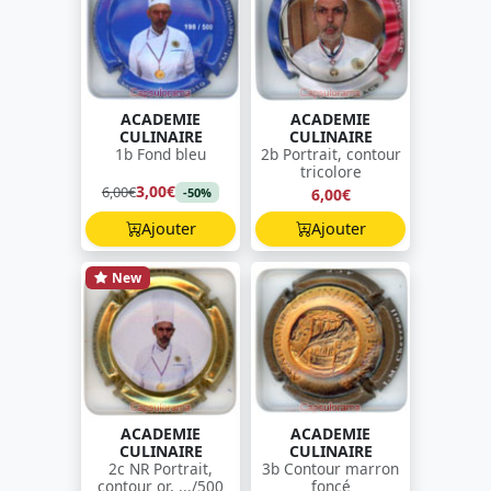
ACADEMIE
ACADEMIE
CULINAIRE
CULINAIRE
1b Fond bleu
2b Portrait, contour
tricolore
3,00€
6,00€
6,00€
-50%
Ajouter
Ajouter
New
ACADEMIE
ACADEMIE
CULINAIRE
CULINAIRE
2c NR Portrait,
3b Contour marron
contour or, .../500
foncé