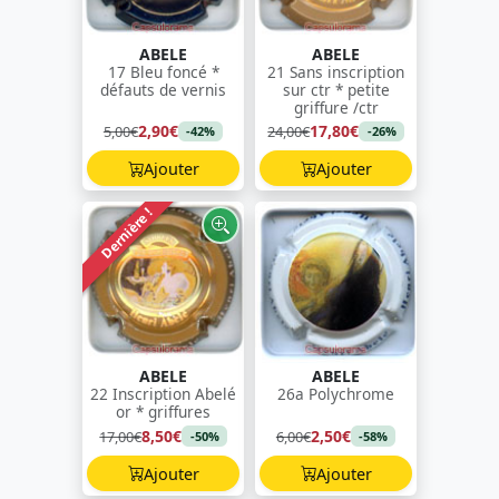
ABELE
ABELE
17 Bleu foncé *
21 Sans inscription
défauts de vernis
sur ctr * petite
griffure /ctr
2,90€
17,80€
5,00€
24,00€
-42%
-26%
Ajouter
Ajouter
Dernière !
ABELE
ABELE
22 Inscription Abelé
26a Polychrome
or * griffures
8,50€
2,50€
17,00€
6,00€
-50%
-58%
Ajouter
Ajouter