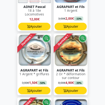
ADNET Pascal
AGRAPART et Fils
18 à 18e
1 Argent
Locomotives
2,00€
3,00€
12,00€
-33%
Ajouter
Ajouter
Dernière !
Dernière !
AGRAPART et Fils
AGRAPART et Fils
1 Argent * griffures
2 Or * déformation
sur contour
1,50€
4,90€
3,00€
8,00€
-50%
-39%
Ajouter
Ajouter
Dernière !