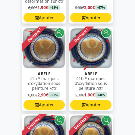
déformation sur ctr
1,90€
2,00€
6,00€
6,00€
-68%
-67%
Ajouter
Ajouter
Dernière !
Dernière !
ABELE
ABELE
41b * marques
41b * marques
d'oxydation sous
d'oxydation sous
peinture /ctr
peinture /ctr
2,90€
1,90€
6,00€
6,00€
-52%
-68%
Ajouter
Ajouter
Dernière !
Dernière !