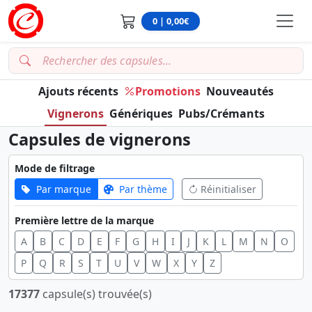
0 | 0,00€
Ajouts récents
Promotions
Nouveautés
Vignerons
Génériques
Pubs/Crémants
Capsules de vignerons
Mode de filtrage
Par marque
Par thème
Réinitialiser
Première lettre de la marque
A
B
C
D
E
F
G
H
I
J
K
L
M
N
O
P
Q
R
S
T
U
V
W
X
Y
Z
17377
capsule(s) trouvée(s)