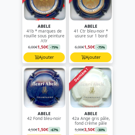
ABELE
ABELE
41b * marques de
41 Ctr bleu-noir *
rouille sous peinture
usure sur 1 bord
/ctr
1,50€
1,50€
6,00€
6,00€
-75%
-75%
Ajouter
Ajouter
Dernière !
ABELE
ABELE
42 Fond bleu-noir
42a Ange gris pâle,
fond crème pâle
1,50€
3,50€
4,50€
5,00€
-67%
-30%