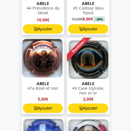
ABELE
ABELE
44 Présidence du
45 Contour bleu
Sénat
foncé
8,00€
10,00€
10,00€
-20%
Ajouter
Ajouter
Dernière !
ABELE
ABELE
47a Rosé et noir
49 Cave stylisée,
noir et or
5,00€
2,00€
Ajouter
Ajouter