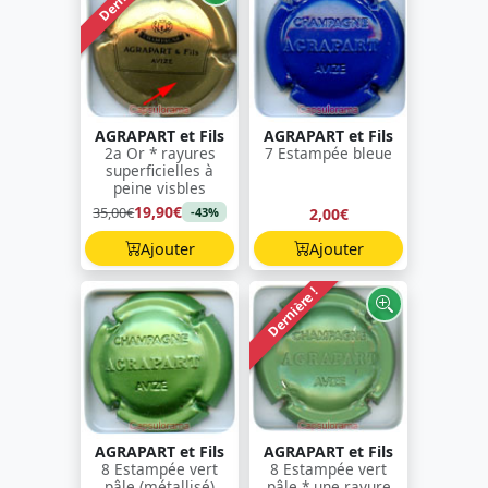
AGRAPART et Fils
AGRAPART et Fils
2a Or * rayures
7 Estampée bleue
superficielles à
peine visbles
19,90€
35,00€
2,00€
-43%
Ajouter
Ajouter
Dernière !
AGRAPART et Fils
AGRAPART et Fils
8 Estampée vert
8 Estampée vert
pâle (métallisé)
pâle * une rayure