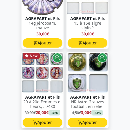
AGRAPART et Fils
AGRAPART et Fils
14g Jéroboam,
15 à 15e Tigre
mauve
stylisé
30,00€
30,00€
Ajouter
Ajouter
New
AGRAPART et Fils
AGRAPART et Fils
20 à 20e Femmes et
NR Avize-Grauves
fleurs, .../480
football, en relief
20,00€
3,00€
30,00€
4,50€
-33%
-33%
Ajouter
Ajouter