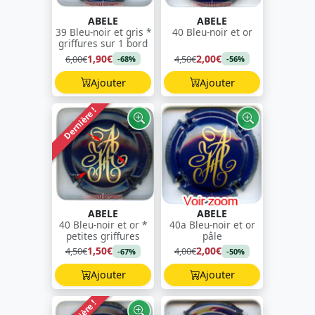
ABELE
ABELE
39 Bleu-noir et gris *
40 Bleu-noir et or
griffures sur 1 bord
1,90€
2,00€
6,00€
4,50€
-68%
-56%
Ajouter
Ajouter
Dernière !
ABELE
ABELE
40 Bleu-noir et or *
40a Bleu-noir et or
petites griffures
pâle
1,50€
2,00€
4,50€
4,00€
-67%
-50%
Ajouter
Ajouter