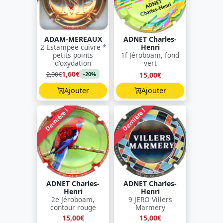
ADAM-MEREAUX
ADNET Charles-
2 Estampée cuivre *
Henri
petits points
1f Jéroboam, fond
d'oxydation
vert
1,60€
2,00€
15,00€
-20%
Ajouter
Ajouter
Dernière !
Dernière !
ADNET Charles-
ADNET Charles-
Henri
Henri
2e Jéroboam,
9 JERO Villers
contour rouge
Marmery
15,00€
15,00€