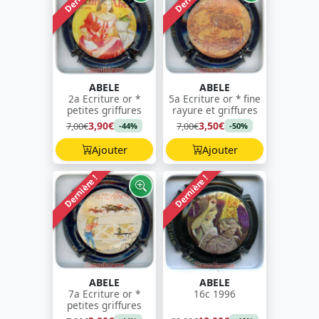
ABELE
ABELE
2a Ecriture or *
5a Ecriture or * fine
petites griffures
rayure et griffures
3,90€
3,50€
7,00€
7,00€
-44%
-50%
Ajouter
Ajouter
Dernière !
Dernière !
ABELE
ABELE
7a Ecriture or *
16c 1996
petites griffures