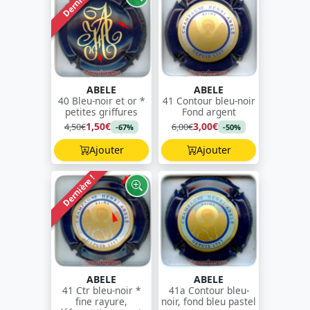
Dernière !
ABELE
ABELE
40 Bleu-noir et or *
41 Contour bleu-noir
petites griffures
Fond argent
1,50€
3,00€
4,50€
6,00€
-67%
-50%
Ajouter
Ajouter
Dernière !
ABELE
ABELE
41 Ctr bleu-noir *
41a Contour bleu-
fine rayure,
noir, fond bleu pastel