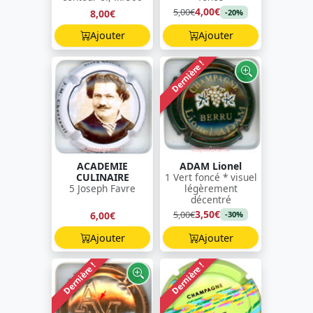
4,00€
5,00€
8,00€
-20%
Ajouter
Ajouter
Dernière !
ACADEMIE
ADAM Lionel
CULINAIRE
1 Vert foncé * visuel
5 Joseph Favre
légèrement
décentré
3,50€
5,00€
6,00€
-30%
Ajouter
Ajouter
Dernière !
Dernière !