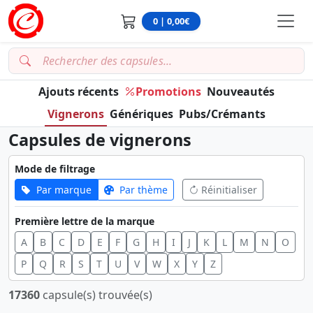
0 | 0,00€
Ajouts récents
Promotions
Nouveautés
Vignerons
Génériques
Pubs/Crémants
Capsules de vignerons
Mode de filtrage
Par marque
Par thème
Réinitialiser
Première lettre de la marque
A
B
C
D
E
F
G
H
I
J
K
L
M
N
O
P
Q
R
S
T
U
V
W
X
Y
Z
17360
capsule(s) trouvée(s)