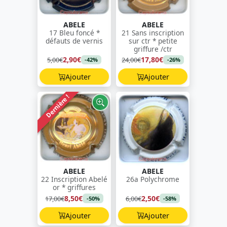
ABELE
ABELE
17 Bleu foncé *
21 Sans inscription
défauts de vernis
sur ctr * petite
griffure /ctr
2,90€
17,80€
5,00€
24,00€
-42%
-26%
Ajouter
Ajouter
Dernière !
ABELE
ABELE
22 Inscription Abelé
26a Polychrome
or * griffures
8,50€
2,50€
17,00€
6,00€
-50%
-58%
Ajouter
Ajouter