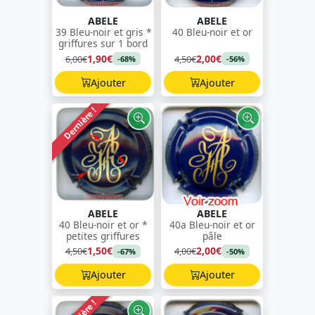
ABELE
ABELE
39 Bleu-noir et gris *
40 Bleu-noir et or
griffures sur 1 bord
1,90€
2,00€
6,00€
4,50€
-68%
-56%
Ajouter
Ajouter
Dernière !
ABELE
ABELE
40 Bleu-noir et or *
40a Bleu-noir et or
petites griffures
pâle
1,50€
2,00€
4,50€
4,00€
-67%
-50%
Ajouter
Ajouter