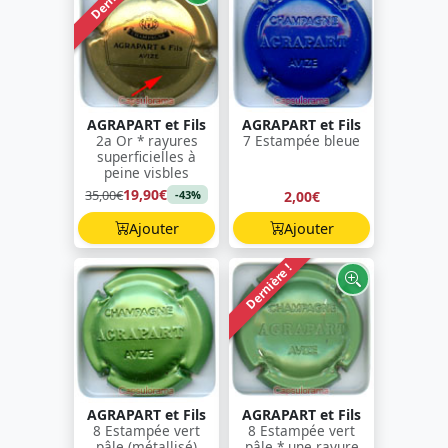
AGRAPART et Fils
AGRAPART et Fils
2a Or * rayures
7 Estampée bleue
superficielles à
peine visbles
19,90€
35,00€
2,00€
-43%
Ajouter
Ajouter
Dernière !
AGRAPART et Fils
AGRAPART et Fils
8 Estampée vert
8 Estampée vert
pâle (métallisé)
pâle * une rayure