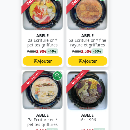
ABELE
ABELE
2a Ecriture or *
5a Ecriture or * fine
petites griffures
rayure et griffures
3,90€
3,50€
7,00€
7,00€
-44%
-50%
Ajouter
Ajouter
Dernière !
Dernière !
ABELE
ABELE
7a Ecriture or *
16c 1996
petites griffures