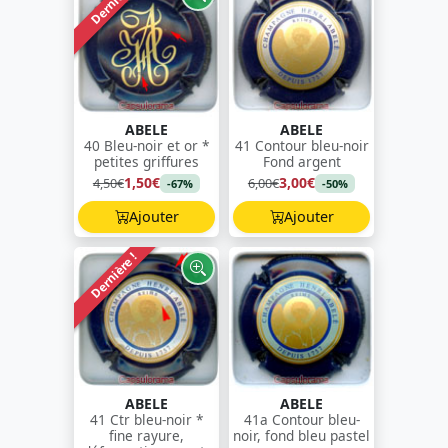
Dernière !
ABELE
ABELE
40 Bleu-noir et or *
41 Contour bleu-noir
petites griffures
Fond argent
1,50€
3,00€
4,50€
6,00€
-67%
-50%
Ajouter
Ajouter
Dernière !
ABELE
ABELE
41 Ctr bleu-noir *
41a Contour bleu-
fine rayure,
noir, fond bleu pastel