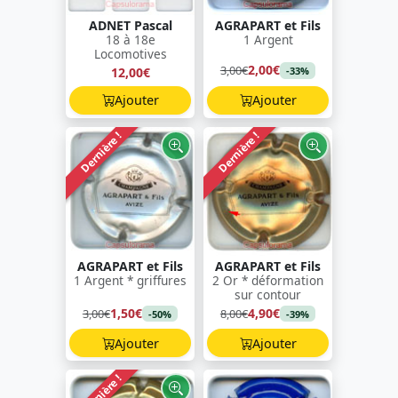
ADNET Pascal
AGRAPART et Fils
18 à 18e
1 Argent
Locomotives
2,00€
3,00€
12,00€
-33%
Ajouter
Ajouter
Dernière !
Dernière !
AGRAPART et Fils
AGRAPART et Fils
1 Argent * griffures
2 Or * déformation
sur contour
1,50€
4,90€
3,00€
8,00€
-50%
-39%
Ajouter
Ajouter
Dernière !