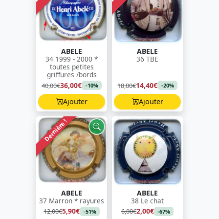
ABELE
ABELE
34 1999 - 2000 *
36 TBE
toutes petites
griffures /bords
36,00€
14,40€
40,00€
18,00€
-10%
-20%
Ajouter
Ajouter
Dernière !
ABELE
ABELE
37 Marron * rayures
38 Le chat
5,90€
2,00€
12,00€
6,00€
-51%
-67%