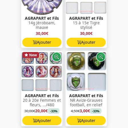
AGRAPART et Fils
AGRAPART et Fils
14g Jéroboam,
15 à 15e Tigre
mauve
stylisé
30,00€
30,00€
Ajouter
Ajouter
New
AGRAPART et Fils
AGRAPART et Fils
20 à 20e Femmes et
NR Avize-Grauves
fleurs, .../480
football, en relief
20,00€
3,00€
30,00€
4,50€
-33%
-33%
Ajouter
Ajouter