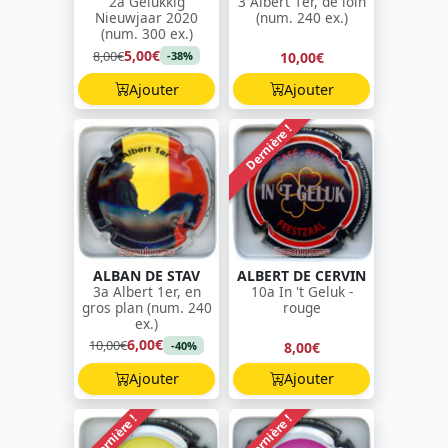
2a Gelukkig
3 Albert 1er, de loin
Nieuwjaar 2020
(num. 240 ex.)
(num. 300 ex.)
5,00€
8,00€
10,00€
-38%
Ajouter
Ajouter
Dernière !
ALBAN DE STAV
ALBERT DE CERVIN
3a Albert 1er, en
10a In 't Geluk -
gros plan (num. 240
rouge
ex.)
6,00€
10,00€
8,00€
-40%
Ajouter
Ajouter
Dernière !
Dernière !