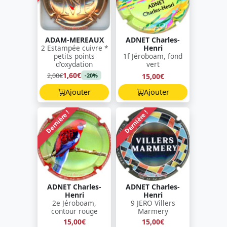
ADAM-MEREAUX
ADNET Charles-
2 Estampée cuivre *
Henri
petits points
1f Jéroboam, fond
d'oxydation
vert
1,60€
2,00€
15,00€
-20%
Ajouter
Ajouter
Dernière !
Dernière !
ADNET Charles-
ADNET Charles-
Henri
Henri
2e Jéroboam,
9 JERO Villers
contour rouge
Marmery
15,00€
15,00€