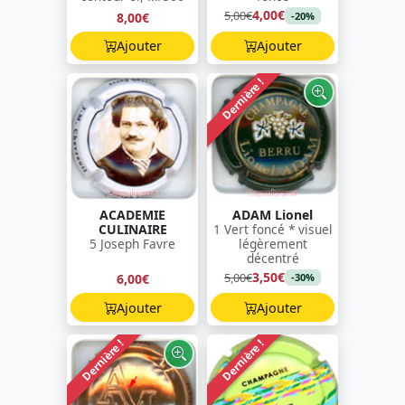
4,00€
5,00€
8,00€
-20%
Ajouter
Ajouter
Dernière !
ACADEMIE
ADAM Lionel
CULINAIRE
1 Vert foncé * visuel
5 Joseph Favre
légèrement
décentré
3,50€
5,00€
6,00€
-30%
Ajouter
Ajouter
Dernière !
Dernière !