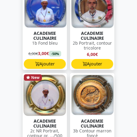
ACADEMIE
ACADEMIE
CULINAIRE
CULINAIRE
1b Fond bleu
2b Portrait, contour
tricolore
3,00€
6,00€
6,00€
-50%
Ajouter
Ajouter
New
ACADEMIE
ACADEMIE
CULINAIRE
CULINAIRE
2c NR Portrait,
3b Contour marron
contour or, .../500
foncé