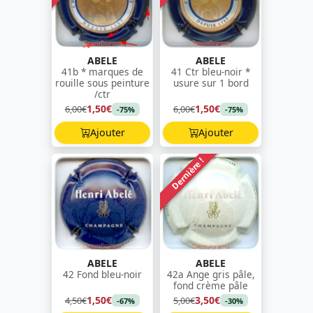
ABELE
ABELE
41b * marques de
41 Ctr bleu-noir *
rouille sous peinture
usure sur 1 bord
/ctr
1,50€
1,50€
6,00€
6,00€
-75%
-75%
Ajouter
Ajouter
Dernière !
ABELE
ABELE
42 Fond bleu-noir
42a Ange gris pâle,
fond crème pâle
1,50€
3,50€
4,50€
5,00€
-67%
-30%