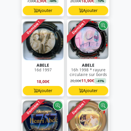
3,90€
18,00€
7,00€
20,00€
-44%
-10%
Ajouter
Ajouter
Dernière !
Dernière !
ABELE
ABELE
16d 1997
16h 1998 * rayure
circulaire sur bords
11,90€
20,00€
18,00€
-41%
Ajouter
Ajouter
Dernière !
Dernière !