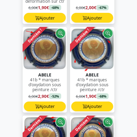
déformation sur ctr
1,90€
2,00€
6,00€
6,00€
-68%
-67%
Ajouter
Ajouter
Dernière !
Dernière !
ABELE
ABELE
41b * marques
41b * marques
d'oxydation sous
d'oxydation sous
peinture /ctr
peinture /ctr
2,90€
1,90€
6,00€
6,00€
-52%
-68%
Ajouter
Ajouter
Dernière !
Dernière !