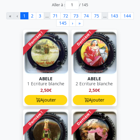
Aller à :
/ 145
«
‹
1
2
3
…
71
72
73
74
75
…
143
144
145
›
»
Dernière !
Dernière !
ABELE
ABELE
1 Ecriture blanche
2 Ecriture blanche
2,50€
2,50€
Ajouter
Ajouter
Dernière !
Dernière !