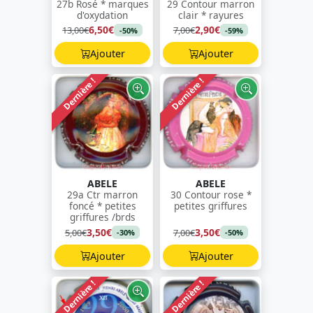
27b Rosé * marques
29 Contour marron
d'oxydation
clair * rayures
6,50€
2,90€
13,00€
7,00€
-50%
-59%
Ajouter
Ajouter
Dernière !
Dernière !
ABELE
ABELE
29a Ctr marron
30 Contour rose *
foncé * petites
petites griffures
griffures /brds
3,50€
3,50€
5,00€
7,00€
-30%
-50%
Ajouter
Ajouter
Dernière !
Dernière !