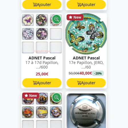
Ajouter
Ajouter
New
ADNET Pascal
ADNET Pascal
17 à 17d Papillon,
17e Papillon, JERO,
.../600
.../60
40,00€
50,00€
25,00€
-20%
Ajouter
Ajouter
New