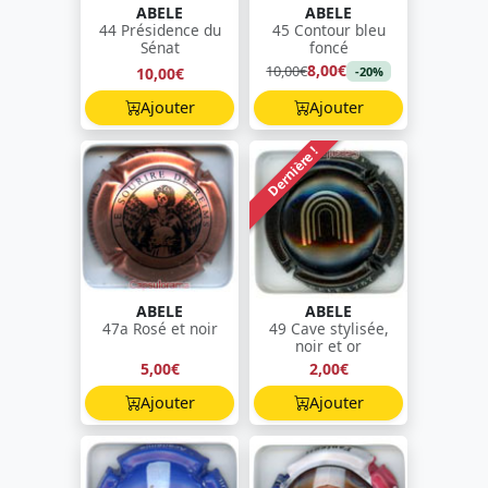
ABELE
ABELE
44 Présidence du
45 Contour bleu
Sénat
foncé
8,00€
10,00€
10,00€
-20%
Ajouter
Ajouter
Dernière !
ABELE
ABELE
47a Rosé et noir
49 Cave stylisée,
noir et or
5,00€
2,00€
Ajouter
Ajouter