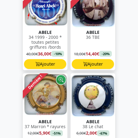
ABELE
ABELE
34 1999 - 2000 *
36 TBE
toutes petites
griffures /bords
36,00€
14,40€
40,00€
18,00€
-10%
-20%
Ajouter
Ajouter
Dernière !
ABELE
ABELE
37 Marron * rayures
38 Le chat
5,90€
2,00€
12,00€
6,00€
-51%
-67%