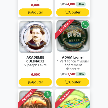
4,00€
5,00€
8,00€
-20%
Ajouter
Ajouter
Dernière !
ACADEMIE
ADAM Lionel
CULINAIRE
1 Vert foncé * visuel
5 Joseph Favre
légèrement
décentré
3,50€
5,00€
6,00€
-30%
Ajouter
Ajouter
Dernière !
Dernière !