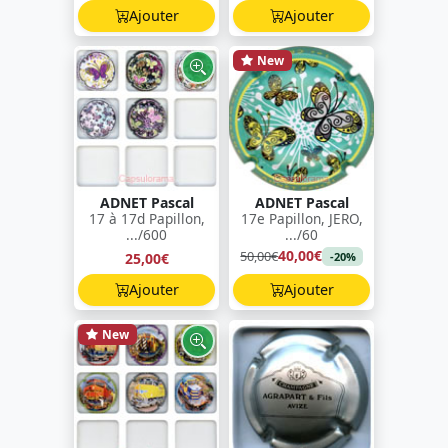
Ajouter
Ajouter
New
ADNET Pascal
ADNET Pascal
17 à 17d Papillon,
17e Papillon, JERO,
.../600
.../60
40,00€
50,00€
25,00€
-20%
Ajouter
Ajouter
New