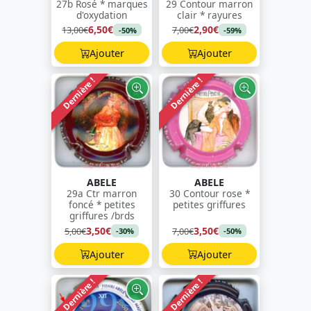
27b Rosé * marques
29 Contour marron
d'oxydation
clair * rayures
6,50€
2,90€
13,00€
7,00€
-50%
-59%
Ajouter
Ajouter
Dernière !
Dernière !
ABELE
ABELE
29a Ctr marron
30 Contour rose *
foncé * petites
petites griffures
griffures /brds
3,50€
3,50€
5,00€
7,00€
-30%
-50%
Ajouter
Ajouter
Dernière !
Dernière !