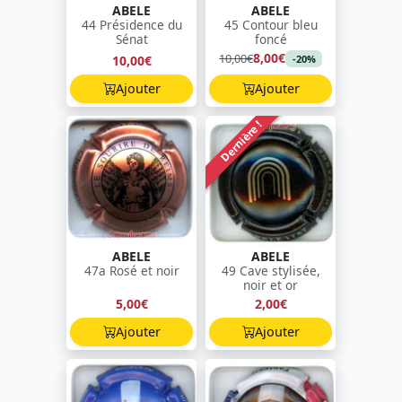
ABELE
ABELE
44 Présidence du
45 Contour bleu
Sénat
foncé
8,00€
10,00€
10,00€
-20%
Ajouter
Ajouter
Dernière !
ABELE
ABELE
47a Rosé et noir
49 Cave stylisée,
noir et or
5,00€
2,00€
Ajouter
Ajouter