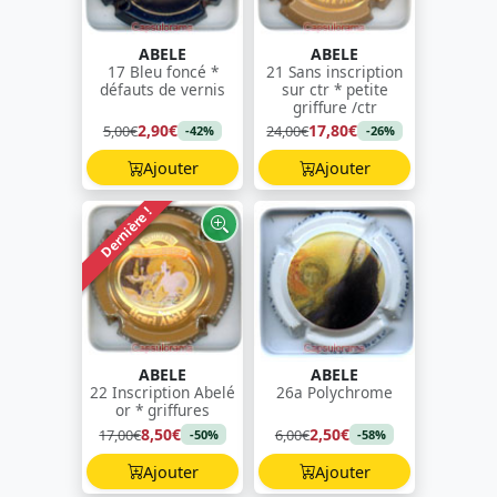
ABELE
ABELE
17 Bleu foncé *
21 Sans inscription
défauts de vernis
sur ctr * petite
griffure /ctr
2,90€
17,80€
5,00€
24,00€
-42%
-26%
Ajouter
Ajouter
Dernière !
ABELE
ABELE
22 Inscription Abelé
26a Polychrome
or * griffures
8,50€
2,50€
17,00€
6,00€
-50%
-58%
Ajouter
Ajouter