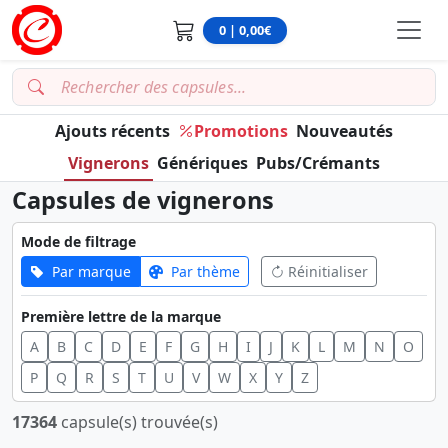
0 | 0,00€
Ajouts récents
Promotions
Nouveautés
Vignerons
Génériques
Pubs/Crémants
Capsules de vignerons
Mode de filtrage
Par marque
Par thème
Réinitialiser
Première lettre de la marque
A
B
C
D
E
F
G
H
I
J
K
L
M
N
O
P
Q
R
S
T
U
V
W
X
Y
Z
17364
capsule(s) trouvée(s)