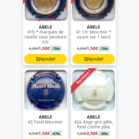
ABELE
ABELE
41b * marques de
41 Ctr bleu-noir *
rouille sous peinture
usure sur 1 bord
/ctr
1,50€
1,50€
6,00€
6,00€
-75%
-75%
Ajouter
Ajouter
Dernière !
ABELE
ABELE
42 Fond bleu-noir
42a Ange gris pâle,
fond crème pâle
1,50€
3,50€
4,50€
5,00€
-67%
-30%