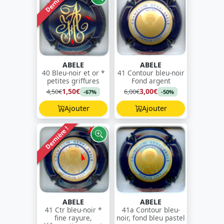
Dernière !
ABELE
ABELE
40 Bleu-noir et or *
41 Contour bleu-noir
petites griffures
Fond argent
1,50€
3,00€
4,50€
6,00€
-67%
-50%
Ajouter
Ajouter
Dernière !
ABELE
ABELE
41 Ctr bleu-noir *
41a Contour bleu-
fine rayure,
noir, fond bleu pastel