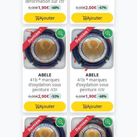
déformation sur ctr
1,90€
2,00€
6,00€
6,00€
-68%
-67%
Ajouter
Ajouter
Dernière !
Dernière !
ABELE
ABELE
41b * marques
41b * marques
d'oxydation sous
d'oxydation sous
peinture /ctr
peinture /ctr
2,90€
1,90€
6,00€
6,00€
-52%
-68%
Ajouter
Ajouter
Dernière !
Dernière !