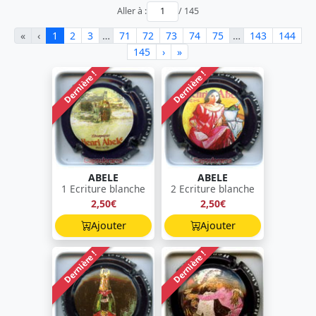
Aller à :
/ 145
«
‹
1
2
3
…
71
72
73
74
75
…
143
144
145
›
»
Dernière !
Dernière !
ABELE
ABELE
1 Ecriture blanche
2 Ecriture blanche
2,50€
2,50€
Ajouter
Ajouter
Dernière !
Dernière !