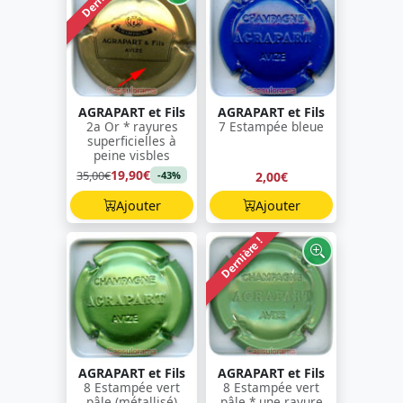
AGRAPART et Fils
AGRAPART et Fils
2a Or * rayures
7 Estampée bleue
superficielles à
peine visbles
19,90€
35,00€
2,00€
-43%
Ajouter
Ajouter
Dernière !
AGRAPART et Fils
AGRAPART et Fils
8 Estampée vert
8 Estampée vert
pâle (métallisé)
pâle * une rayure