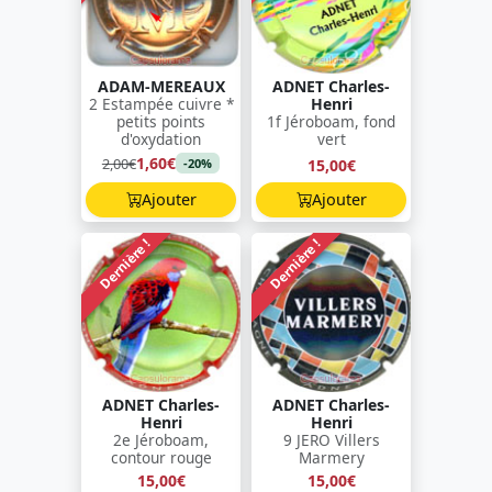
ADAM-MEREAUX
ADNET Charles-
2 Estampée cuivre *
Henri
petits points
1f Jéroboam, fond
d'oxydation
vert
1,60€
2,00€
15,00€
-20%
Ajouter
Ajouter
Dernière !
Dernière !
ADNET Charles-
ADNET Charles-
Henri
Henri
2e Jéroboam,
9 JERO Villers
contour rouge
Marmery
15,00€
15,00€