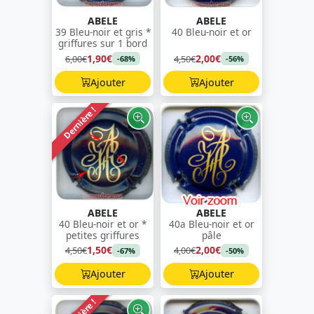
ABELE
ABELE
39 Bleu-noir et gris *
40 Bleu-noir et or
griffures sur 1 bord
1,90€
2,00€
6,00€
4,50€
-68%
-56%
Ajouter
Ajouter
Dernière !
ABELE
ABELE
40 Bleu-noir et or *
40a Bleu-noir et or
petites griffures
pâle
1,50€
2,00€
4,50€
4,00€
-67%
-50%
Ajouter
Ajouter