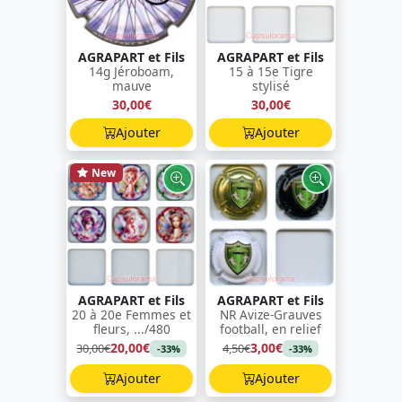
AGRAPART et Fils
AGRAPART et Fils
14g Jéroboam,
15 à 15e Tigre
mauve
stylisé
30,00€
30,00€
Ajouter
Ajouter
New
AGRAPART et Fils
AGRAPART et Fils
20 à 20e Femmes et
NR Avize-Grauves
fleurs, .../480
football, en relief
20,00€
3,00€
30,00€
4,50€
-33%
-33%
Ajouter
Ajouter