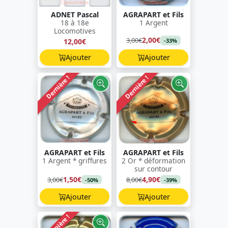
ADNET Pascal
AGRAPART et Fils
18 à 18e
1 Argent
Locomotives
2,00€
3,00€
12,00€
-33%
Ajouter
Ajouter
Dernière !
Dernière !
AGRAPART et Fils
AGRAPART et Fils
1 Argent * griffures
2 Or * déformation
sur contour
1,50€
4,90€
3,00€
8,00€
-50%
-39%
Ajouter
Ajouter
Dernière !