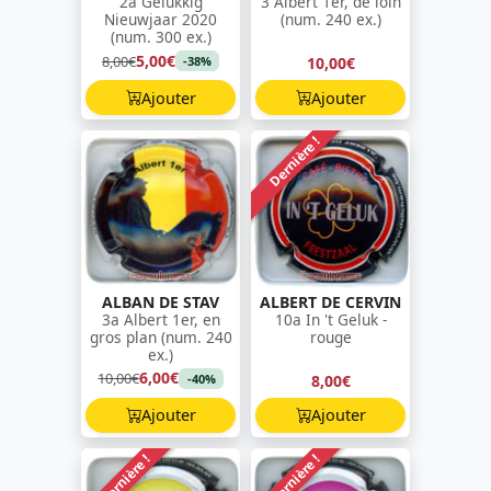
2a Gelukkig
3 Albert 1er, de loin
Nieuwjaar 2020
(num. 240 ex.)
(num. 300 ex.)
5,00€
8,00€
10,00€
-38%
Ajouter
Ajouter
Dernière !
ALBAN DE STAV
ALBERT DE CERVIN
3a Albert 1er, en
10a In 't Geluk -
gros plan (num. 240
rouge
ex.)
6,00€
10,00€
8,00€
-40%
Ajouter
Ajouter
Dernière !
Dernière !