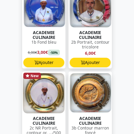
ACADEMIE
ACADEMIE
CULINAIRE
CULINAIRE
1b Fond bleu
2b Portrait, contour
tricolore
3,00€
6,00€
6,00€
-50%
Ajouter
Ajouter
New
ACADEMIE
ACADEMIE
CULINAIRE
CULINAIRE
2c NR Portrait,
3b Contour marron
contour or, .../500
foncé