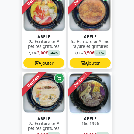
ABELE
ABELE
2a Ecriture or *
5a Ecriture or * fine
petites griffures
rayure et griffures
3,90€
3,50€
7,00€
7,00€
-44%
-50%
Ajouter
Ajouter
Dernière !
Dernière !
ABELE
ABELE
7a Ecriture or *
16c 1996
petites griffures