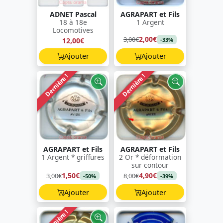
ADNET Pascal
AGRAPART et Fils
18 à 18e
1 Argent
Locomotives
2,00€
3,00€
12,00€
-33%
Ajouter
Ajouter
Dernière !
Dernière !
AGRAPART et Fils
AGRAPART et Fils
1 Argent * griffures
2 Or * déformation
sur contour
1,50€
4,90€
3,00€
8,00€
-50%
-39%
Ajouter
Ajouter
Dernière !