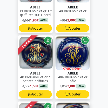
ABELE
ABELE
39 Bleu-noir et gris *
40 Bleu-noir et or
griffures sur 1 bord
1,90€
2,00€
6,00€
4,50€
-68%
-56%
Ajouter
Ajouter
Dernière !
ABELE
ABELE
40 Bleu-noir et or *
40a Bleu-noir et or
petites griffures
pâle
1,50€
2,00€
4,50€
4,00€
-67%
-50%
Ajouter
Ajouter