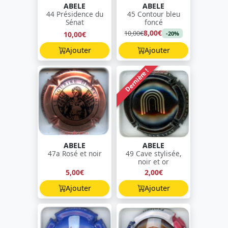
ABELE
ABELE
44 Présidence du
45 Contour bleu
Sénat
foncé
8,00€
10,00€
10,00€
-20%
Ajouter
Ajouter
Dernière !
ABELE
ABELE
47a Rosé et noir
49 Cave stylisée,
noir et or
5,00€
2,00€
Ajouter
Ajouter