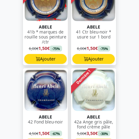
ABELE
ABELE
41b * marques de
41 Ctr bleu-noir *
rouille sous peinture
usure sur 1 bord
/ctr
1,50€
1,50€
6,00€
6,00€
-75%
-75%
Ajouter
Ajouter
Dernière !
ABELE
ABELE
42 Fond bleu-noir
42a Ange gris pâle,
fond crème pâle
1,50€
3,50€
4,50€
5,00€
-67%
-30%