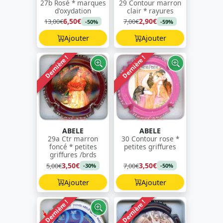
27b Rosé * marques
29 Contour marron
d'oxydation
clair * rayures
6,50€
2,90€
13,00€
7,00€
-50%
-59%
Ajouter
Ajouter
Dernière !
Dernière !
ABELE
ABELE
29a Ctr marron
30 Contour rose *
foncé * petites
petites griffures
griffures /brds
3,50€
3,50€
5,00€
7,00€
-30%
-50%
Ajouter
Ajouter
Dernière !
Dernière !