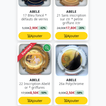
ABELE
ABELE
17 Bleu foncé *
21 Sans inscription
défauts de vernis
sur ctr * petite
griffure /ctr
2,90€
17,80€
5,00€
24,00€
-42%
-26%
Ajouter
Ajouter
Dernière !
ABELE
ABELE
22 Inscription Abelé
26a Polychrome
or * griffures
8,50€
2,50€
17,00€
6,00€
-50%
-58%
Ajouter
Ajouter