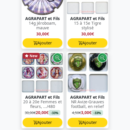
AGRAPART et Fils
AGRAPART et Fils
14g Jéroboam,
15 à 15e Tigre
mauve
stylisé
30,00€
30,00€
Ajouter
Ajouter
New
AGRAPART et Fils
AGRAPART et Fils
20 à 20e Femmes et
NR Avize-Grauves
fleurs, .../480
football, en relief
20,00€
3,00€
30,00€
4,50€
-33%
-33%
Ajouter
Ajouter