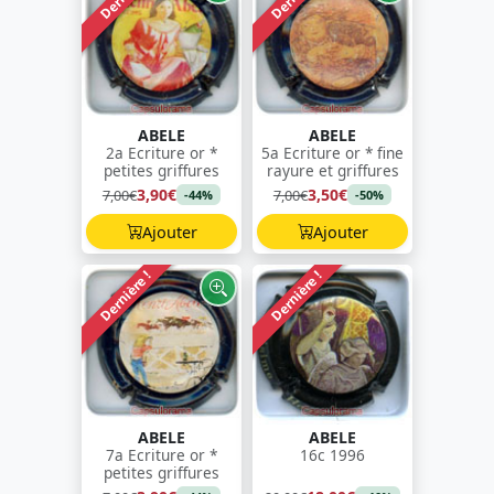
ABELE
ABELE
2a Ecriture or *
5a Ecriture or * fine
petites griffures
rayure et griffures
3,90€
3,50€
7,00€
7,00€
-44%
-50%
Ajouter
Ajouter
Dernière !
Dernière !
ABELE
ABELE
7a Ecriture or *
16c 1996
petites griffures