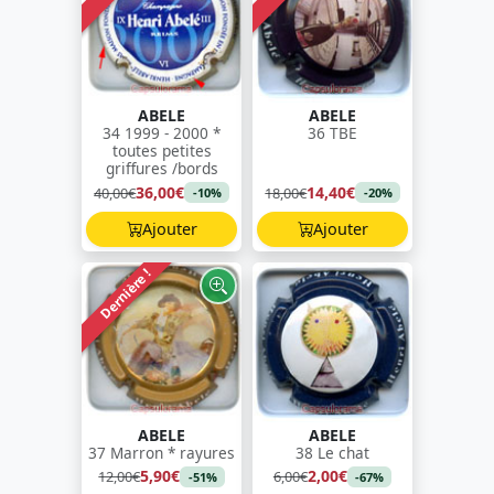
ABELE
ABELE
34 1999 - 2000 *
36 TBE
toutes petites
griffures /bords
36,00€
14,40€
40,00€
18,00€
-10%
-20%
Ajouter
Ajouter
Dernière !
ABELE
ABELE
37 Marron * rayures
38 Le chat
5,90€
2,00€
12,00€
6,00€
-51%
-67%