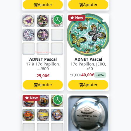
Ajouter
Ajouter
New
ADNET Pascal
ADNET Pascal
17 à 17d Papillon,
17e Papillon, JERO,
.../600
.../60
40,00€
50,00€
25,00€
-20%
Ajouter
Ajouter
New