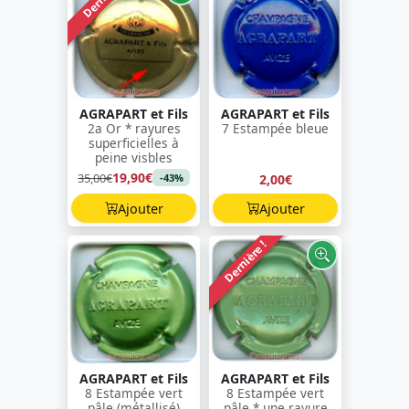
AGRAPART et Fils
AGRAPART et Fils
2a Or * rayures
7 Estampée bleue
superficielles à
peine visbles
19,90€
35,00€
2,00€
-43%
Ajouter
Ajouter
Dernière !
AGRAPART et Fils
AGRAPART et Fils
8 Estampée vert
8 Estampée vert
pâle (métallisé)
pâle * une rayure