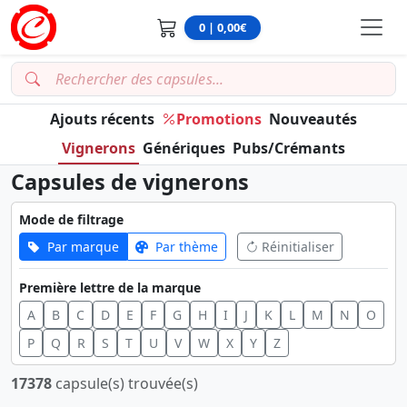
0 | 0,00€
Ajouts récents
Promotions
Nouveautés
Vignerons
Génériques
Pubs/Crémants
Capsules de vignerons
Mode de filtrage
Par marque
Par thème
Réinitialiser
Première lettre de la marque
A
B
C
D
E
F
G
H
I
J
K
L
M
N
O
P
Q
R
S
T
U
V
W
X
Y
Z
17378
capsule(s) trouvée(s)