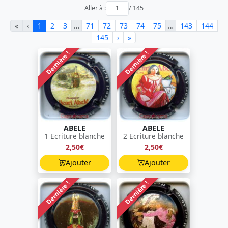
Aller à :
/ 145
«
‹
1
2
3
…
71
72
73
74
75
…
143
144
145
›
»
Dernière !
Dernière !
ABELE
ABELE
1 Ecriture blanche
2 Ecriture blanche
2,50€
2,50€
Ajouter
Ajouter
Dernière !
Dernière !