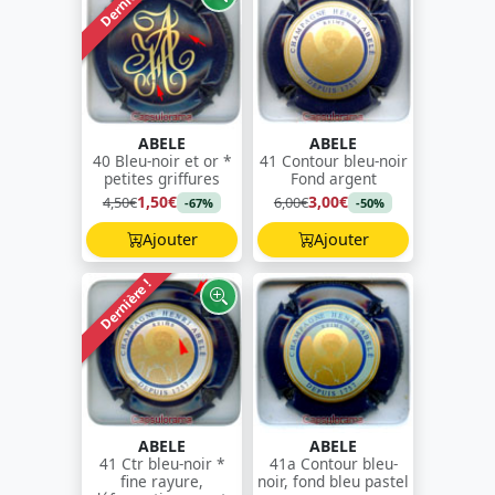
Dernière !
ABELE
ABELE
40 Bleu-noir et or *
41 Contour bleu-noir
petites griffures
Fond argent
1,50€
3,00€
4,50€
6,00€
-67%
-50%
Ajouter
Ajouter
Dernière !
ABELE
ABELE
41 Ctr bleu-noir *
41a Contour bleu-
fine rayure,
noir, fond bleu pastel