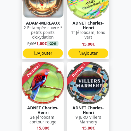
ADAM-MEREAUX
ADNET Charles-
2 Estampée cuivre *
Henri
petits points
1f Jéroboam, fond
d'oxydation
vert
1,60€
2,00€
15,00€
-20%
Ajouter
Ajouter
Dernière !
Dernière !
ADNET Charles-
ADNET Charles-
Henri
Henri
2e Jéroboam,
9 JERO Villers
contour rouge
Marmery
15,00€
15,00€