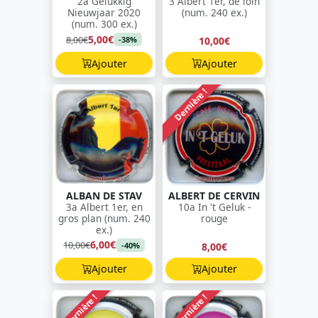
2a Gelukkig
3 Albert 1er, de loin
Nieuwjaar 2020
(num. 240 ex.)
(num. 300 ex.)
5,00€
8,00€
10,00€
-38%
Ajouter
Ajouter
Dernière !
ALBAN DE STAV
ALBERT DE CERVIN
3a Albert 1er, en
10a In 't Geluk -
gros plan (num. 240
rouge
ex.)
6,00€
10,00€
8,00€
-40%
Ajouter
Ajouter
Dernière !
Dernière !