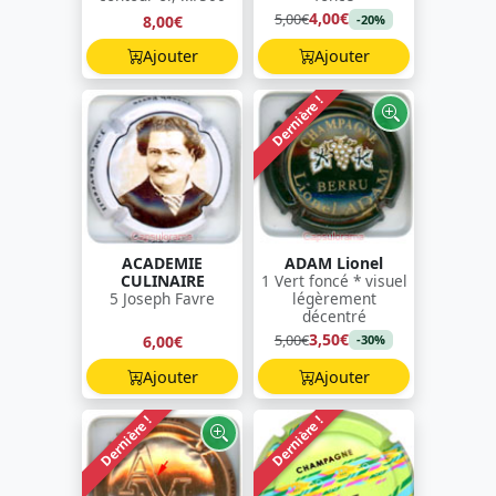
4,00€
5,00€
8,00€
-20%
Ajouter
Ajouter
Dernière !
ACADEMIE
ADAM Lionel
CULINAIRE
1 Vert foncé * visuel
5 Joseph Favre
légèrement
décentré
3,50€
5,00€
6,00€
-30%
Ajouter
Ajouter
Dernière !
Dernière !