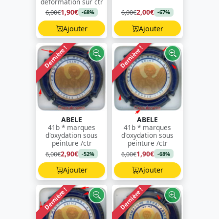
déformation sur ctr
1,90€
2,00€
6,00€
6,00€
-68%
-67%
Ajouter
Ajouter
Dernière !
Dernière !
ABELE
ABELE
41b * marques
41b * marques
d'oxydation sous
d'oxydation sous
peinture /ctr
peinture /ctr
2,90€
1,90€
6,00€
6,00€
-52%
-68%
Ajouter
Ajouter
Dernière !
Dernière !