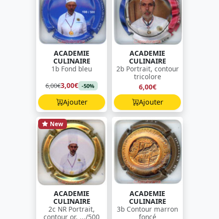
ACADEMIE
ACADEMIE
CULINAIRE
CULINAIRE
1b Fond bleu
2b Portrait, contour
tricolore
3,00€
6,00€
6,00€
-50%
Ajouter
Ajouter
New
ACADEMIE
ACADEMIE
CULINAIRE
CULINAIRE
2c NR Portrait,
3b Contour marron
contour or, .../500
foncé