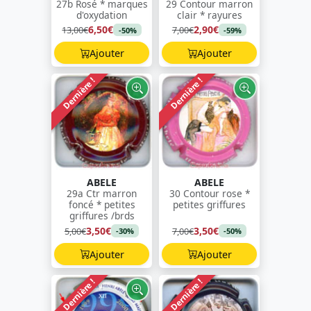
27b Rosé * marques
29 Contour marron
d'oxydation
clair * rayures
6,50€
2,90€
13,00€
7,00€
-50%
-59%
Ajouter
Ajouter
Dernière !
Dernière !
ABELE
ABELE
29a Ctr marron
30 Contour rose *
foncé * petites
petites griffures
griffures /brds
3,50€
3,50€
5,00€
7,00€
-30%
-50%
Ajouter
Ajouter
Dernière !
Dernière !