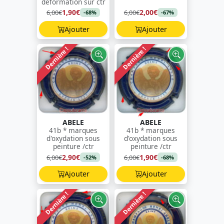
déformation sur ctr
1,90€
2,00€
6,00€
6,00€
-68%
-67%
Ajouter
Ajouter
Dernière !
Dernière !
ABELE
ABELE
41b * marques
41b * marques
d'oxydation sous
d'oxydation sous
peinture /ctr
peinture /ctr
2,90€
1,90€
6,00€
6,00€
-52%
-68%
Ajouter
Ajouter
Dernière !
Dernière !