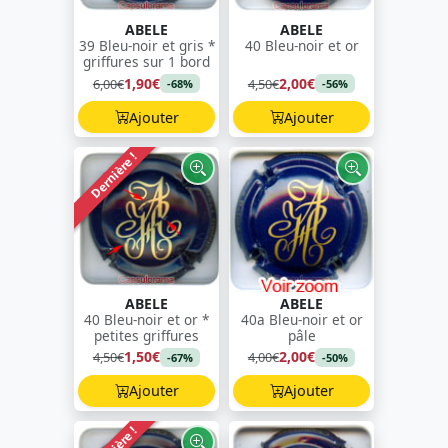
ABELE
ABELE
39 Bleu-noir et gris *
40 Bleu-noir et or
griffures sur 1 bord
1,90€
2,00€
6,00€
4,50€
-68%
-56%
Ajouter
Ajouter
Dernière !
ABELE
ABELE
40 Bleu-noir et or *
40a Bleu-noir et or
petites griffures
pâle
1,50€
2,00€
4,50€
4,00€
-67%
-50%
Ajouter
Ajouter