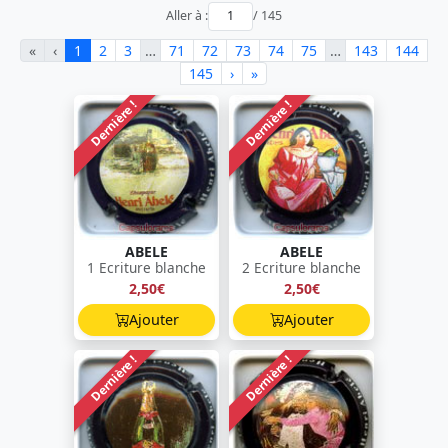
Aller à :
/ 145
«
‹
1
2
3
…
71
72
73
74
75
…
143
144
145
›
»
Dernière !
Dernière !
ABELE
ABELE
1 Ecriture blanche
2 Ecriture blanche
2,50€
2,50€
Ajouter
Ajouter
Dernière !
Dernière !