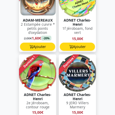
ADAM-MEREAUX
ADNET Charles-
2 Estampée cuivre *
Henri
petits points
1f Jéroboam, fond
d'oxydation
vert
1,60€
2,00€
15,00€
-20%
Ajouter
Ajouter
Dernière !
Dernière !
ADNET Charles-
ADNET Charles-
Henri
Henri
2e Jéroboam,
9 JERO Villers
contour rouge
Marmery
15,00€
15,00€