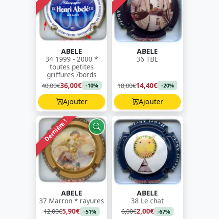
ABELE
ABELE
34 1999 - 2000 *
36 TBE
toutes petites
griffures /bords
36,00€
14,40€
40,00€
18,00€
-10%
-20%
Ajouter
Ajouter
Dernière !
ABELE
ABELE
37 Marron * rayures
38 Le chat
5,90€
2,00€
12,00€
6,00€
-51%
-67%