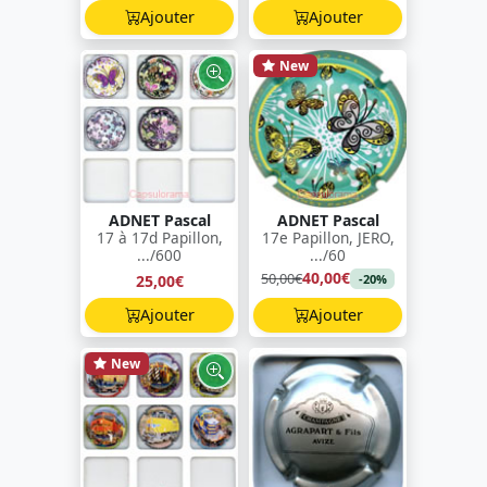
Ajouter
Ajouter
New
ADNET Pascal
ADNET Pascal
17 à 17d Papillon,
17e Papillon, JERO,
.../600
.../60
40,00€
50,00€
25,00€
-20%
Ajouter
Ajouter
New