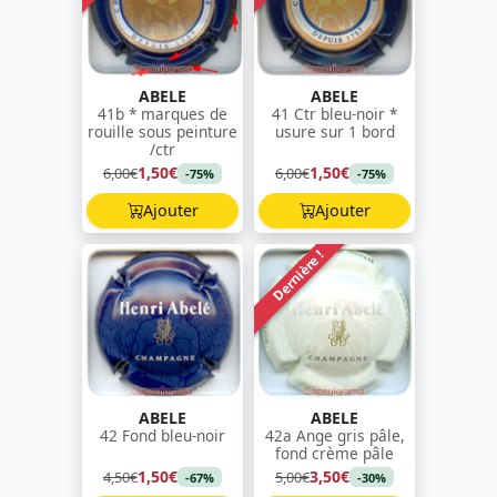
ABELE
ABELE
41b * marques de
41 Ctr bleu-noir *
rouille sous peinture
usure sur 1 bord
/ctr
1,50€
1,50€
6,00€
6,00€
-75%
-75%
Ajouter
Ajouter
Dernière !
ABELE
ABELE
42 Fond bleu-noir
42a Ange gris pâle,
fond crème pâle
1,50€
3,50€
4,50€
5,00€
-67%
-30%