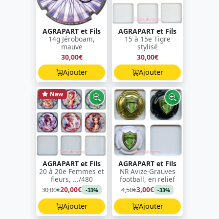
AGRAPART et Fils
AGRAPART et Fils
14g Jéroboam,
15 à 15e Tigre
mauve
stylisé
30,00€
30,00€
Ajouter
Ajouter
New
AGRAPART et Fils
AGRAPART et Fils
20 à 20e Femmes et
NR Avize-Grauves
fleurs, .../480
football, en relief
20,00€
3,00€
30,00€
4,50€
-33%
-33%
Ajouter
Ajouter