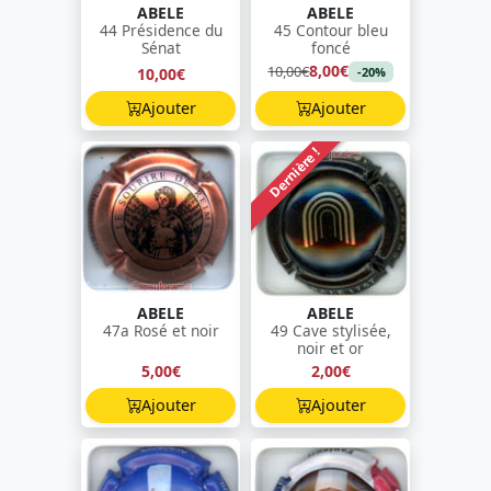
ABELE
ABELE
44 Présidence du
45 Contour bleu
Sénat
foncé
8,00€
10,00€
10,00€
-20%
Ajouter
Ajouter
Dernière !
ABELE
ABELE
47a Rosé et noir
49 Cave stylisée,
noir et or
5,00€
2,00€
Ajouter
Ajouter