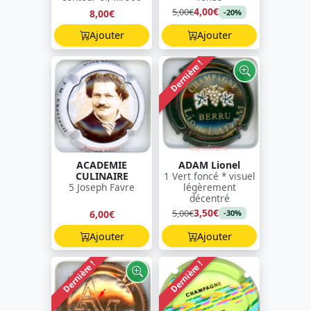
4,00€
5,00€
8,00€
-20%
Ajouter
Ajouter
Dernière !
ACADEMIE
ADAM Lionel
CULINAIRE
1 Vert foncé * visuel
5 Joseph Favre
légèrement
décentré
3,50€
5,00€
6,00€
-30%
Ajouter
Ajouter
Dernière !
Dernière !