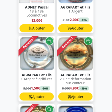
ADNET Pascal
AGRAPART et Fils
18 à 18e
1 Argent
Locomotives
2,00€
3,00€
12,00€
-33%
Ajouter
Ajouter
Dernière !
Dernière !
AGRAPART et Fils
AGRAPART et Fils
1 Argent * griffures
2 Or * déformation
sur contour
1,50€
4,90€
3,00€
8,00€
-50%
-39%
Ajouter
Ajouter
Dernière !