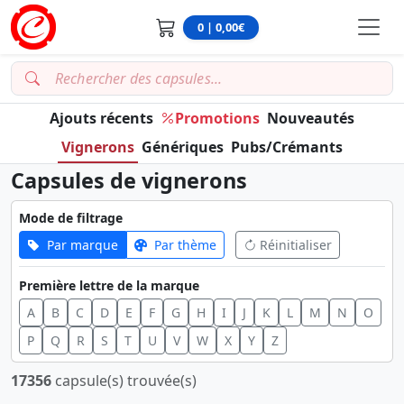
0 | 0,00€
Ajouts récents
Promotions
Nouveautés
Vignerons
Génériques
Pubs/Crémants
Capsules de vignerons
Mode de filtrage
Par marque
Par thème
Réinitialiser
Première lettre de la marque
A
B
C
D
E
F
G
H
I
J
K
L
M
N
O
P
Q
R
S
T
U
V
W
X
Y
Z
17356
capsule(s) trouvée(s)