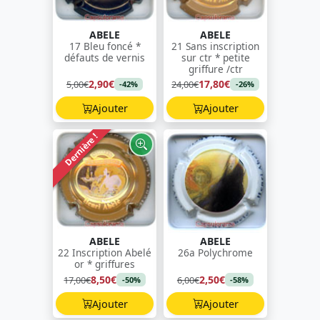
ABELE
ABELE
17 Bleu foncé *
21 Sans inscription
défauts de vernis
sur ctr * petite
griffure /ctr
2,90€
17,80€
5,00€
24,00€
-42%
-26%
Ajouter
Ajouter
Dernière !
ABELE
ABELE
22 Inscription Abelé
26a Polychrome
or * griffures
8,50€
2,50€
17,00€
6,00€
-50%
-58%
Ajouter
Ajouter