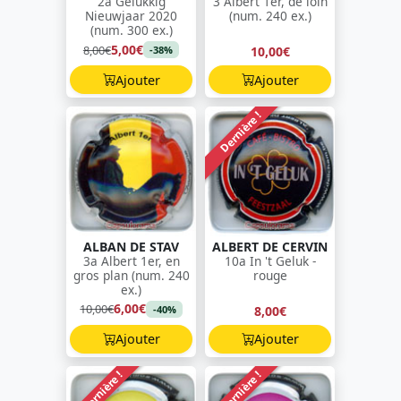
2a Gelukkig
3 Albert 1er, de loin
Nieuwjaar 2020
(num. 240 ex.)
(num. 300 ex.)
5,00€
8,00€
10,00€
-38%
Ajouter
Ajouter
Dernière !
ALBAN DE STAV
ALBERT DE CERVIN
3a Albert 1er, en
10a In 't Geluk -
gros plan (num. 240
rouge
ex.)
6,00€
10,00€
8,00€
-40%
Ajouter
Ajouter
Dernière !
Dernière !