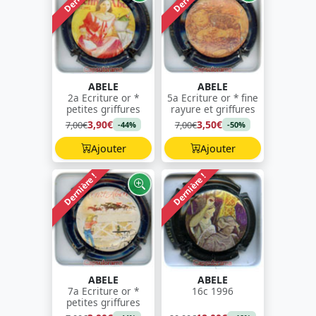
ABELE
ABELE
2a Ecriture or *
5a Ecriture or * fine
petites griffures
rayure et griffures
3,90€
3,50€
7,00€
7,00€
-44%
-50%
Ajouter
Ajouter
Dernière !
Dernière !
ABELE
ABELE
7a Ecriture or *
16c 1996
petites griffures