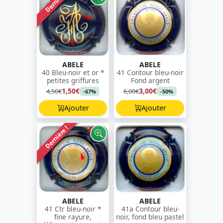
Dernière !
ABELE
ABELE
40 Bleu-noir et or *
41 Contour bleu-noir
petites griffures
Fond argent
1,50€
3,00€
4,50€
6,00€
-67%
-50%
Ajouter
Ajouter
Dernière !
ABELE
ABELE
41 Ctr bleu-noir *
41a Contour bleu-
fine rayure,
noir, fond bleu pastel