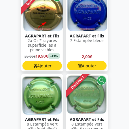
AGRAPART et Fils
AGRAPART et Fils
2a Or * rayures
7 Estampée bleue
superficielles à
peine visbles
19,90€
35,00€
2,00€
-43%
Ajouter
Ajouter
Dernière !
AGRAPART et Fils
AGRAPART et Fils
8 Estampée vert
8 Estampée vert
pâle (métallisé)
pâle * une rayure