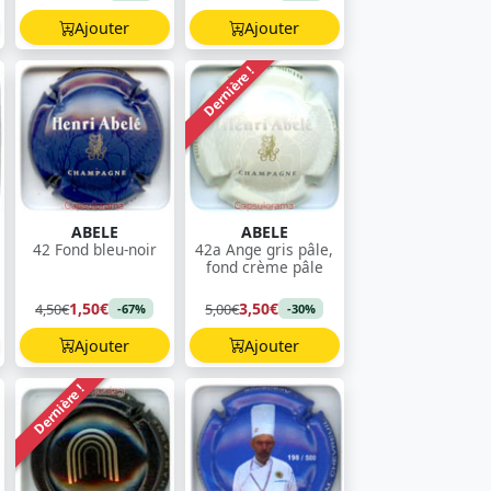
Ajouter
Ajouter
Dernière !
ABELE
ABELE
42 Fond bleu-noir
42a Ange gris pâle,
fond crème pâle
1,50€
3,50€
4,50€
5,00€
-67%
-30%
Ajouter
Ajouter
Dernière !