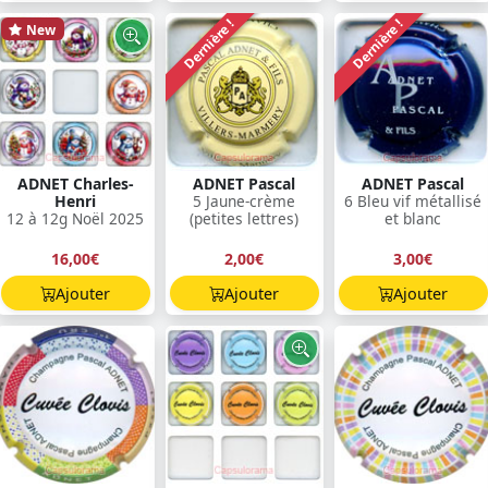
Dernière !
Dernière !
New
ADNET Charles-
ADNET Pascal
ADNET Pascal
Henri
5 Jaune-crème
6 Bleu vif métallisé
12 à 12g Noël 2025
(petites lettres)
et blanc
16,00€
2,00€
3,00€
Ajouter
Ajouter
Ajouter