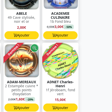
ABELE
ACADEMIE
49 Cave stylisée,
CULINAIRE
noir et or
1b Fond bleu
3,00€
6,00€
2,00€
-50%
Ajouter
Ajouter
Dernière !
Dernière !
ADAM-MEREAUX
ADNET Charles-
2 Estampée cuivre *
Henri
petits points
1f Jéroboam, fond
d'oxydation
vert
1,60€
2,00€
15,00€
-20%
Ajouter
Ajouter