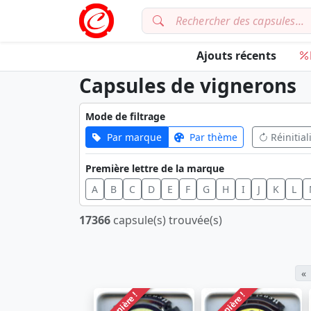
Ajouts récents
Capsules de vignerons
Mode de filtrage
Par marque
Par thème
Réinitial
Première lettre de la marque
A
B
C
D
E
F
G
H
I
J
K
L
17366
capsule(s) trouvée(s)
«
Dernière !
Dernière !