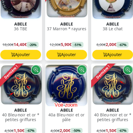
ABELE
ABELE
ABELE
36 TBE
37 Marron * rayures
38 Le chat
14,40€
5,90€
2,00€
18,00€
12,00€
6,00€
-20%
-51%
-67%
Ajouter
Ajouter
Ajouter
Dernière !
Dernière !
ABELE
ABELE
ABELE
40 Bleu-noir et or *
40a Bleu-noir et or
40 Bleu-noir et or *
petites griffures
pâle
petites griffures
1,50€
2,00€
1,50€
4,50€
4,00€
4,50€
-67%
-50%
-67%