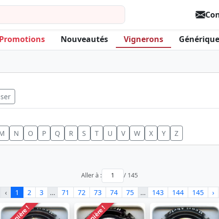
Con
Promotions
Nouveautés
Vignerons
Générique
iser
M
N
O
P
Q
R
S
T
U
V
W
X
Y
Z
Aller à :
/ 145
‹
1
2
3
…
71
72
73
74
75
…
143
144
145
›
Dernière !
Dernière !