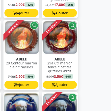
2,90€
17,80€
5,00€
24,00€
-42%
-26%
Ajouter
Ajouter
Dernière !
Dernière !
ABELE
ABELE
29 Contour marron
29a Ctr marron
clair * rayures
foncé * petites
griffures /brds
2,90€
3,50€
7,00€
5,00€
-59%
-30%
Ajouter
Ajouter
Dernière !