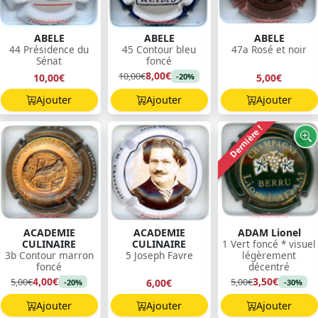
ABELE
ABELE
ABELE
44 Présidence du
45 Contour bleu
47a Rosé et noir
Sénat
foncé
8,00€
10,00€
10,00€
5,00€
-20%
Ajouter
Ajouter
Ajouter
Dernière !
ACADEMIE
ACADEMIE
ADAM Lionel
CULINAIRE
CULINAIRE
1 Vert foncé * visuel
3b Contour marron
5 Joseph Favre
légèrement
foncé
décentré
4,00€
3,50€
5,00€
5,00€
6,00€
-20%
-30%
Ajouter
Ajouter
Ajouter