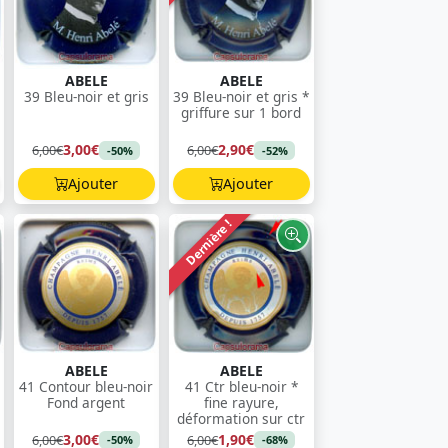
ABELE
ABELE
39 Bleu-noir et gris
39 Bleu-noir et gris *
griffure sur 1 bord
3,00€
2,90€
6,00€
6,00€
-50%
-52%
Ajouter
Ajouter
Dernière !
ABELE
ABELE
41 Contour bleu-noir
41 Ctr bleu-noir *
Fond argent
fine rayure,
déformation sur ctr
3,00€
1,90€
6,00€
6,00€
-50%
-68%