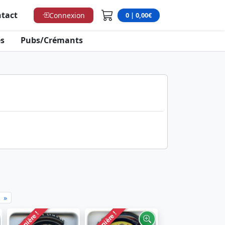
tact
Connexion
0 | 0,00€
s
Pubs/Crémants
»
Dernière !
Dernière !