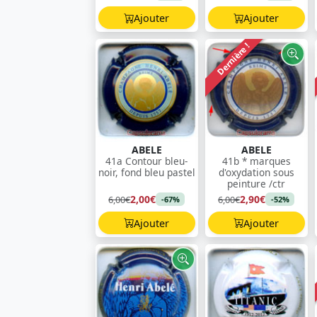
Ajouter
Ajouter
Dernière !
ABELE
ABELE
41a Contour bleu-
41b * marques
noir, fond bleu pastel
d'oxydation sous
peinture /ctr
2,00€
2,90€
6,00€
6,00€
-67%
-52%
Ajouter
Ajouter