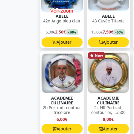
ABELE
ABELE
42d Ange bleu clair
43 Cuvée Titanic
2,50€
7,50€
5,00€
15,00€
-50%
-50%
Ajouter
Ajouter
New
ACADEMIE
ACADEMIE
CULINAIRE
CULINAIRE
2b Portrait, contour
2c NR Portrait,
tricolore
contour or, .../500
6,00€
8,00€
Ajouter
Ajouter