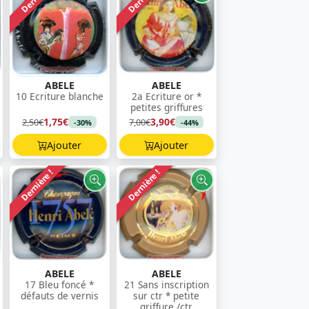
ABELE
ABELE
10 Ecriture blanche
2a Ecriture or *
petites griffures
1,75€
3,90€
2,50€
7,00€
-30%
-44%
Ajouter
Ajouter
Dernière !
Dernière !
ABELE
ABELE
17 Bleu foncé *
21 Sans inscription
défauts de vernis
sur ctr * petite
griffure /ctr