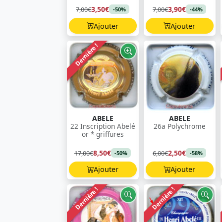
3,50€
3,90€
7,00€
7,00€
-50%
-44%
Ajouter
Ajouter
Dernière !
ABELE
ABELE
22 Inscription Abelé
26a Polychrome
or * griffures
8,50€
2,50€
17,00€
6,00€
-50%
-58%
Ajouter
Ajouter
Dernière !
Dernière !