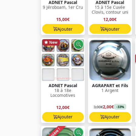
ADNET Pascal
ADNET Pascal
9 Jéroboam, 1er Cru
15 à 15e Cuvée
Clovis, contour uni
15,00€
12,00€
Ajouter
Ajouter
New
ADNET Pascal
AGRAPART et Fils
18 à 18e
1 Argent
Locomotives
2,00€
3,00€
12,00€
-33%
Ajouter
Ajouter
Dernière !