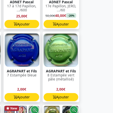
ADNET Pascal
ADNET Pascal
17 à 17d Papillon,
17e Papillon, JERO,
.../600
.../60
40,00€
50,00€
25,00€
-20%
Ajouter
Ajouter
AGRAPART et Fils
AGRAPART et Fils
7 Estampée bleue
8 Estampée vert
pâle (métallisé)
2,00€
2,00€
Ajouter
Ajouter
New