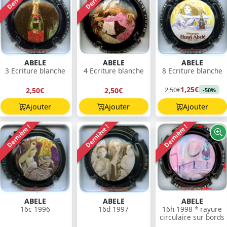
ABELE
ABELE
ABELE
3 Ecriture blanche
4 Ecriture blanche
8 Ecriture blanche
1,25€
2,50€
2,50€
2,50€
-50%
Ajouter
Ajouter
Ajouter
Dernière !
Dernière !
Dernière !
ABELE
ABELE
ABELE
16c 1996
16d 1997
16h 1998 * rayure
circulaire sur bords