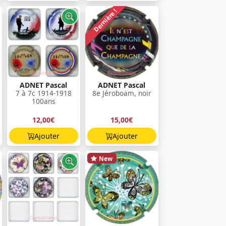
Dernière !
ADNET Pascal
ADNET Pascal
7 à 7c 1914-1918
8e Jéroboam, noir
100ans
12,00€
15,00€
Ajouter
Ajouter
New