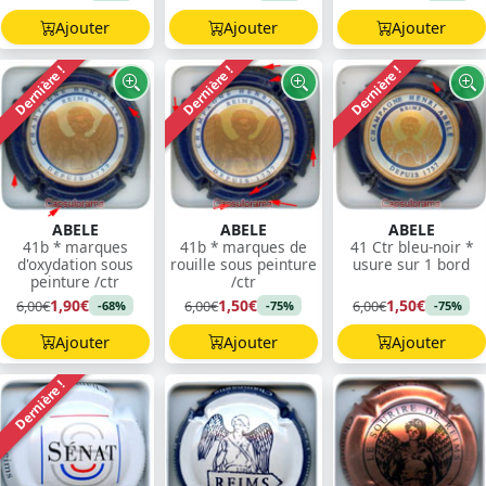
Ajouter
Ajouter
Ajouter
Dernière !
Dernière !
Dernière !
ABELE
ABELE
ABELE
41b * marques
41b * marques de
41 Ctr bleu-noir *
d'oxydation sous
rouille sous peinture
usure sur 1 bord
peinture /ctr
/ctr
1,90€
1,50€
1,50€
6,00€
6,00€
6,00€
-68%
-75%
-75%
Ajouter
Ajouter
Ajouter
Dernière !