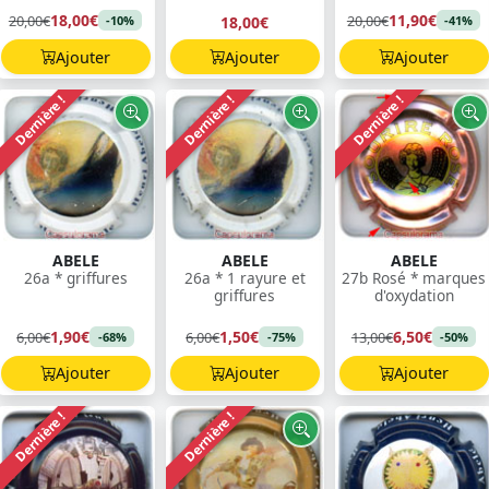
18,00€
11,90€
20,00€
20,00€
18,00€
-10%
-41%
Ajouter
Ajouter
Ajouter
Dernière !
Dernière !
Dernière !
ABELE
ABELE
ABELE
26a * griffures
26a * 1 rayure et
27b Rosé * marques
griffures
d'oxydation
1,90€
1,50€
6,50€
6,00€
6,00€
13,00€
-68%
-75%
-50%
Ajouter
Ajouter
Ajouter
Dernière !
Dernière !