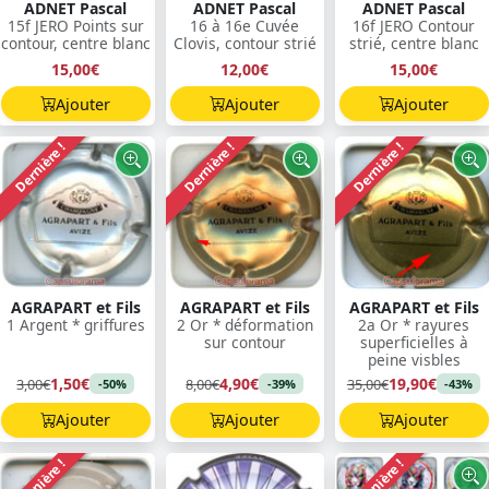
ADNET Pascal
ADNET Pascal
ADNET Pascal
15f JERO Points sur
16 à 16e Cuvée
16f JERO Contour
contour, centre blanc
Clovis, contour strié
strié, centre blanc
15,00€
12,00€
15,00€
Ajouter
Ajouter
Ajouter
Dernière !
Dernière !
Dernière !
AGRAPART et Fils
AGRAPART et Fils
AGRAPART et Fils
1 Argent * griffures
2 Or * déformation
2a Or * rayures
sur contour
superficielles à
peine visbles
1,50€
4,90€
19,90€
3,00€
8,00€
35,00€
-50%
-39%
-43%
Ajouter
Ajouter
Ajouter
Dernière !
Dernière !