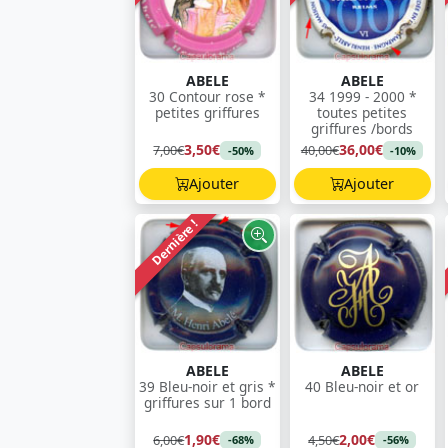
ABELE
ABELE
30 Contour rose *
34 1999 - 2000 *
petites griffures
toutes petites
griffures /bords
3,50€
36,00€
7,00€
40,00€
-50%
-10%
Ajouter
Ajouter
Dernière !
ABELE
ABELE
39 Bleu-noir et gris *
40 Bleu-noir et or
griffures sur 1 bord
1,90€
2,00€
6,00€
4,50€
-68%
-56%