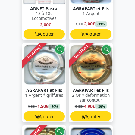
ADNET Pascal
AGRAPART et Fils
18 à 18e
1 Argent
Locomotives
2,00€
3,00€
12,00€
-33%
Ajouter
Ajouter
Dernière !
Dernière !
AGRAPART et Fils
AGRAPART et Fils
1 Argent * griffures
2 Or * déformation
sur contour
1,50€
4,90€
3,00€
8,00€
-50%
-39%
Ajouter
Ajouter
Dernière !