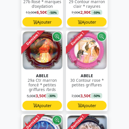
27b Rosé * marques
29 Contour marron
d'oxydation
clair * rayures
6,50€
2,90€
13,00€
7,00€
-50%
-59%
Ajouter
Ajouter
Dernière !
Dernière !
ABELE
ABELE
29a Ctr marron
30 Contour rose *
foncé * petites
petites griffures
griffures /brds
3,50€
3,50€
5,00€
7,00€
-30%
-50%
Ajouter
Ajouter
Dernière !
Dernière !