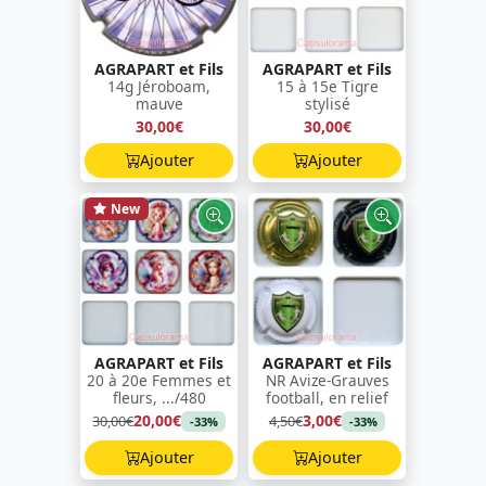
AGRAPART et Fils
AGRAPART et Fils
14g Jéroboam,
15 à 15e Tigre
mauve
stylisé
30,00€
30,00€
Ajouter
Ajouter
New
AGRAPART et Fils
AGRAPART et Fils
20 à 20e Femmes et
NR Avize-Grauves
fleurs, .../480
football, en relief
20,00€
3,00€
30,00€
4,50€
-33%
-33%
Ajouter
Ajouter