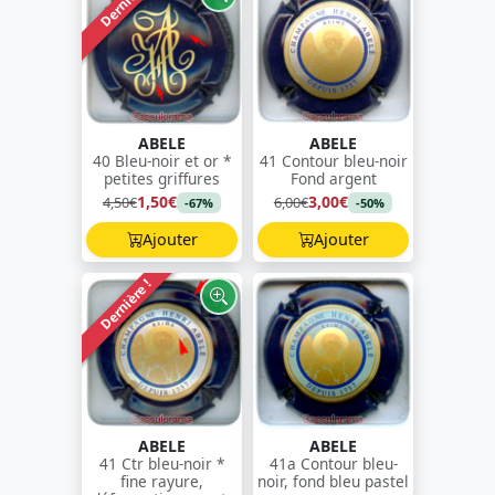
Dernière !
ABELE
ABELE
40 Bleu-noir et or *
41 Contour bleu-noir
petites griffures
Fond argent
1,50€
3,00€
4,50€
6,00€
-67%
-50%
Ajouter
Ajouter
Dernière !
ABELE
ABELE
41 Ctr bleu-noir *
41a Contour bleu-
fine rayure,
noir, fond bleu pastel