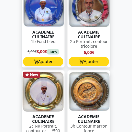
ACADEMIE
ACADEMIE
CULINAIRE
CULINAIRE
1b Fond bleu
2b Portrait, contour
tricolore
3,00€
6,00€
6,00€
-50%
Ajouter
Ajouter
New
ACADEMIE
ACADEMIE
CULINAIRE
CULINAIRE
2c NR Portrait,
3b Contour marron
contour or, .../500
foncé