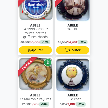
ABELE
ABELE
34 1999 - 2000 *
36 TBE
toutes petites
griffures /bords
36,00€
14,40€
40,00€
18,00€
-10%
-20%
Ajouter
Ajouter
Dernière !
ABELE
ABELE
37 Marron * rayures
38 Le chat
5,90€
2,00€
12,00€
6,00€
-51%
-67%