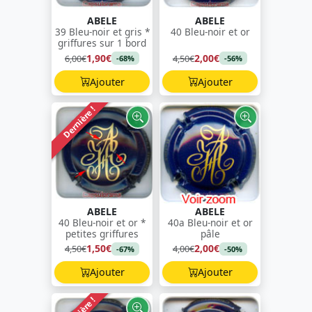
ABELE
ABELE
39 Bleu-noir et gris *
40 Bleu-noir et or
griffures sur 1 bord
1,90€
2,00€
6,00€
4,50€
-68%
-56%
Ajouter
Ajouter
Dernière !
ABELE
ABELE
40 Bleu-noir et or *
40a Bleu-noir et or
petites griffures
pâle
1,50€
2,00€
4,50€
4,00€
-67%
-50%
Ajouter
Ajouter