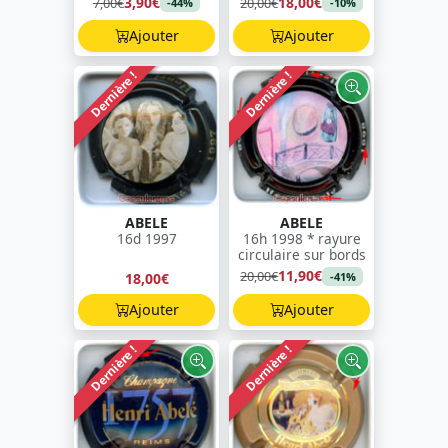
3,90€
18,00€
7,00€
20,00€
-44%
-10%
Ajouter
Ajouter
Dernière !
Dernière !
ABELE
ABELE
16d 1997
16h 1998 * rayure
circulaire sur bords
11,90€
20,00€
18,00€
-41%
Ajouter
Ajouter
Dernière !
Dernière !