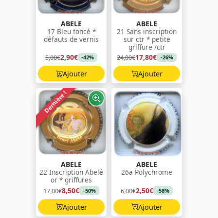
ABELE
ABELE
17 Bleu foncé *
21 Sans inscription
défauts de vernis
sur ctr * petite
griffure /ctr
2,90€
17,80€
5,00€
24,00€
-42%
-26%
Ajouter
Ajouter
Dernière !
ABELE
ABELE
22 Inscription Abelé
26a Polychrome
or * griffures
8,50€
2,50€
17,00€
6,00€
-50%
-58%
Ajouter
Ajouter