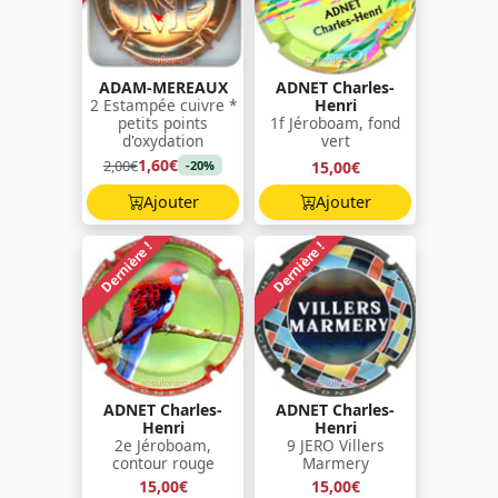
ADAM-MEREAUX
ADNET Charles-
2 Estampée cuivre *
Henri
petits points
1f Jéroboam, fond
d'oxydation
vert
1,60€
2,00€
15,00€
-20%
Ajouter
Ajouter
Dernière !
Dernière !
ADNET Charles-
ADNET Charles-
Henri
Henri
2e Jéroboam,
9 JERO Villers
contour rouge
Marmery
15,00€
15,00€