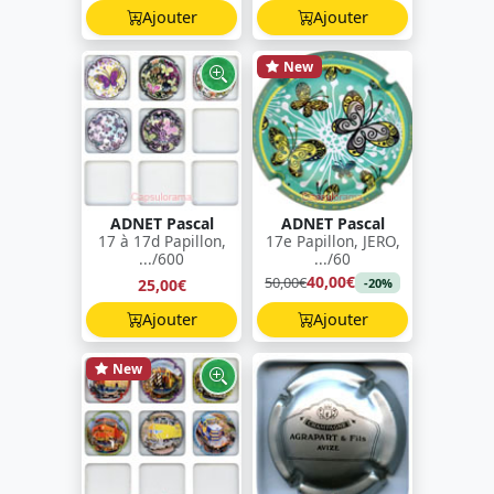
Ajouter
Ajouter
New
ADNET Pascal
ADNET Pascal
17 à 17d Papillon,
17e Papillon, JERO,
.../600
.../60
40,00€
50,00€
25,00€
-20%
Ajouter
Ajouter
New