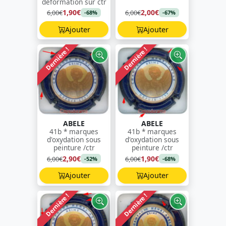
déformation sur ctr
1,90€
2,00€
6,00€
6,00€
-68%
-67%
Ajouter
Ajouter
Dernière !
Dernière !
ABELE
ABELE
41b * marques
41b * marques
d'oxydation sous
d'oxydation sous
peinture /ctr
peinture /ctr
2,90€
1,90€
6,00€
6,00€
-52%
-68%
Ajouter
Ajouter
Dernière !
Dernière !