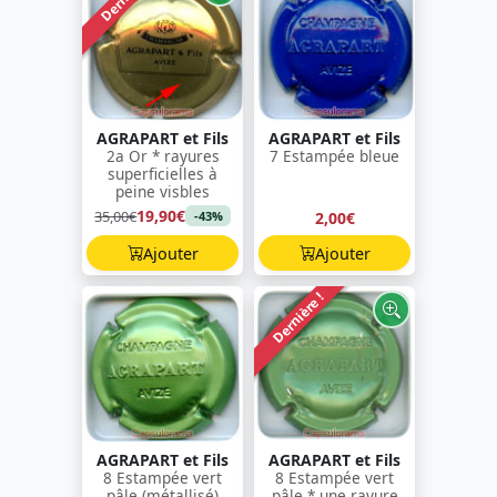
AGRAPART et Fils
AGRAPART et Fils
2a Or * rayures
7 Estampée bleue
superficielles à
peine visbles
19,90€
35,00€
2,00€
-43%
Ajouter
Ajouter
Dernière !
AGRAPART et Fils
AGRAPART et Fils
8 Estampée vert
8 Estampée vert
pâle (métallisé)
pâle * une rayure