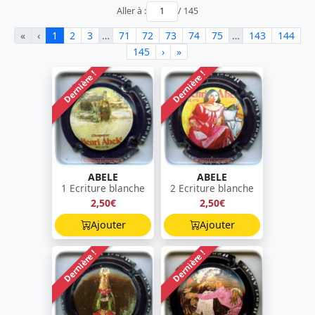
Aller à :
/ 145
«
‹
1
2
3
…
71
72
73
74
75
…
143
144
145
›
»
Dernière !
Dernière !
ABELE
ABELE
1 Ecriture blanche
2 Ecriture blanche
2,50€
2,50€
Ajouter
Ajouter
Dernière !
Dernière !