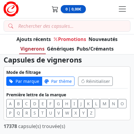
0 | 0,00€
Ajouts récents
Promotions
Nouveautés
Vignerons
Génériques
Pubs/Crémants
Capsules de vignerons
Mode de filtrage
Par marque
Par thème
Réinitialiser
Première lettre de la marque
A
B
C
D
E
F
G
H
I
J
K
L
M
N
O
P
Q
R
S
T
U
V
W
X
Y
Z
17378
capsule(s) trouvée(s)