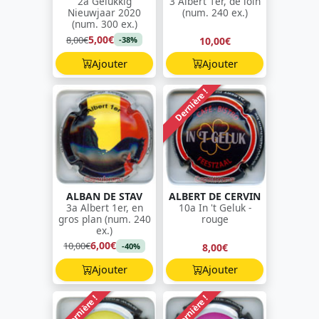
2a Gelukkig
3 Albert 1er, de loin
Nieuwjaar 2020
(num. 240 ex.)
(num. 300 ex.)
5,00€
8,00€
10,00€
-38%
Ajouter
Ajouter
Dernière !
ALBAN DE STAV
ALBERT DE CERVIN
3a Albert 1er, en
10a In 't Geluk -
gros plan (num. 240
rouge
ex.)
6,00€
10,00€
8,00€
-40%
Ajouter
Ajouter
Dernière !
Dernière !