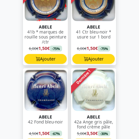
ABELE
ABELE
41b * marques de
41 Ctr bleu-noir *
rouille sous peinture
usure sur 1 bord
/ctr
1,50€
1,50€
6,00€
6,00€
-75%
-75%
Ajouter
Ajouter
Dernière !
ABELE
ABELE
42 Fond bleu-noir
42a Ange gris pâle,
fond crème pâle
1,50€
3,50€
4,50€
5,00€
-67%
-30%