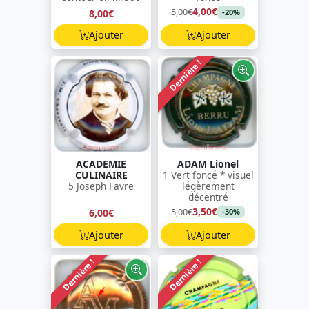
4,00€
5,00€
8,00€
-20%
Ajouter
Ajouter
Dernière !
ACADEMIE
ADAM Lionel
CULINAIRE
1 Vert foncé * visuel
5 Joseph Favre
légèrement
décentré
3,50€
5,00€
6,00€
-30%
Ajouter
Ajouter
Dernière !
Dernière !