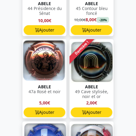
ABELE
ABELE
44 Présidence du
45 Contour bleu
Sénat
foncé
8,00€
10,00€
10,00€
-20%
Ajouter
Ajouter
Dernière !
ABELE
ABELE
47a Rosé et noir
49 Cave stylisée,
noir et or
5,00€
2,00€
Ajouter
Ajouter