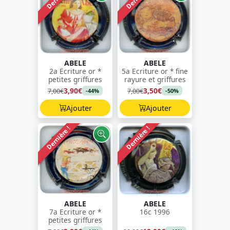
ABELE
ABELE
2a Ecriture or *
5a Ecriture or * fine
petites griffures
rayure et griffures
3,90€
3,50€
7,00€
7,00€
-44%
-50%
Ajouter
Ajouter
Dernière !
Dernière !
ABELE
ABELE
7a Ecriture or *
16c 1996
petites griffures