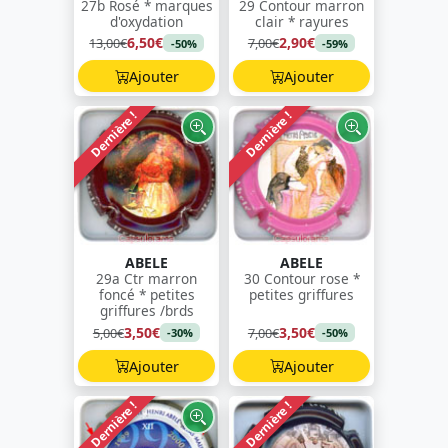
27b Rosé * marques
29 Contour marron
d'oxydation
clair * rayures
6,50€
2,90€
13,00€
7,00€
-50%
-59%
Ajouter
Ajouter
Dernière !
Dernière !
ABELE
ABELE
29a Ctr marron
30 Contour rose *
foncé * petites
petites griffures
griffures /brds
3,50€
3,50€
5,00€
7,00€
-30%
-50%
Ajouter
Ajouter
Dernière !
Dernière !