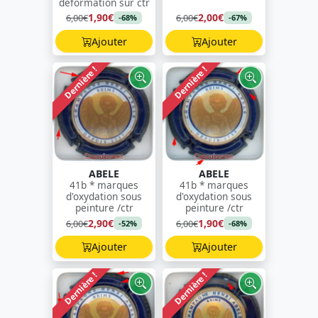
déformation sur ctr
1,90€
2,00€
6,00€
6,00€
-68%
-67%
Ajouter
Ajouter
Dernière !
Dernière !
ABELE
ABELE
41b * marques
41b * marques
d'oxydation sous
d'oxydation sous
peinture /ctr
peinture /ctr
2,90€
1,90€
6,00€
6,00€
-52%
-68%
Ajouter
Ajouter
Dernière !
Dernière !