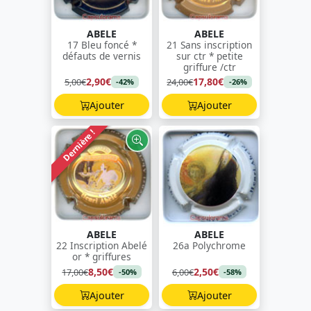
ABELE
ABELE
17 Bleu foncé *
21 Sans inscription
défauts de vernis
sur ctr * petite
griffure /ctr
2,90€
17,80€
5,00€
24,00€
-42%
-26%
Ajouter
Ajouter
Dernière !
ABELE
ABELE
22 Inscription Abelé
26a Polychrome
or * griffures
8,50€
2,50€
17,00€
6,00€
-50%
-58%
Ajouter
Ajouter