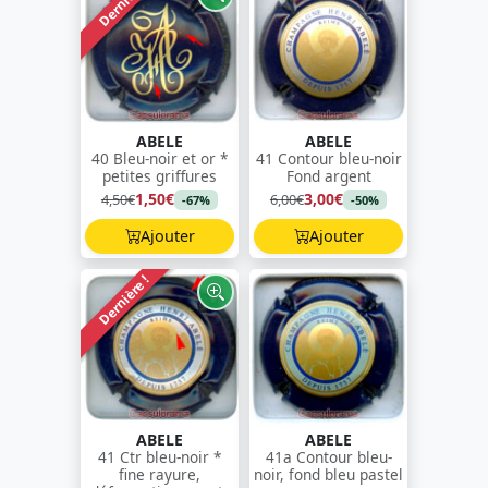
Dernière !
ABELE
ABELE
40 Bleu-noir et or *
41 Contour bleu-noir
petites griffures
Fond argent
1,50€
3,00€
4,50€
6,00€
-67%
-50%
Ajouter
Ajouter
Dernière !
ABELE
ABELE
41 Ctr bleu-noir *
41a Contour bleu-
fine rayure,
noir, fond bleu pastel