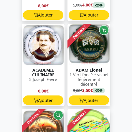
4,00€
5,00€
8,00€
-20%
Ajouter
Ajouter
Dernière !
ACADEMIE
ADAM Lionel
CULINAIRE
1 Vert foncé * visuel
5 Joseph Favre
légèrement
décentré
3,50€
5,00€
6,00€
-30%
Ajouter
Ajouter
Dernière !
Dernière !