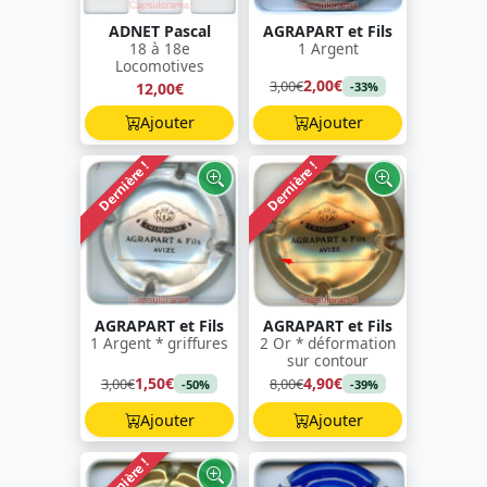
ADNET Pascal
AGRAPART et Fils
18 à 18e
1 Argent
Locomotives
2,00€
3,00€
12,00€
-33%
Ajouter
Ajouter
Dernière !
Dernière !
AGRAPART et Fils
AGRAPART et Fils
1 Argent * griffures
2 Or * déformation
sur contour
1,50€
4,90€
3,00€
8,00€
-50%
-39%
Ajouter
Ajouter
Dernière !