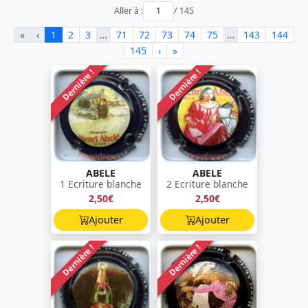
Aller à :
/ 145
«
‹
1
2
3
…
71
72
73
74
75
…
143
144
145
›
»
Dernière !
Dernière !
ABELE
ABELE
1 Ecriture blanche
2 Ecriture blanche
2,50€
2,50€
Ajouter
Ajouter
Dernière !
Dernière !