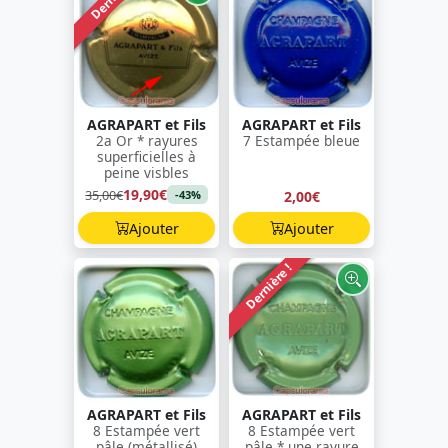
AGRAPART et Fils
AGRAPART et Fils
2a Or * rayures
7 Estampée bleue
superficielles à
peine visbles
19,90€
35,00€
2,00€
-43%
Ajouter
Ajouter
Dernière !
AGRAPART et Fils
AGRAPART et Fils
8 Estampée vert
8 Estampée vert
pâle (métallisé)
pâle * une rayure