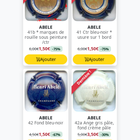
ABELE
ABELE
41b * marques de
41 Ctr bleu-noir *
rouille sous peinture
usure sur 1 bord
/ctr
1,50€
1,50€
6,00€
6,00€
-75%
-75%
Ajouter
Ajouter
Dernière !
ABELE
ABELE
42 Fond bleu-noir
42a Ange gris pâle,
fond crème pâle
1,50€
3,50€
4,50€
5,00€
-67%
-30%