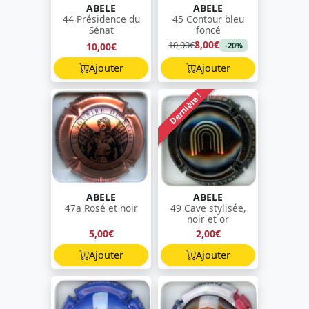
ABELE
ABELE
44 Présidence du
45 Contour bleu
Sénat
foncé
8,00€
10,00€
10,00€
-20%
Ajouter
Ajouter
Dernière !
ABELE
ABELE
47a Rosé et noir
49 Cave stylisée,
noir et or
5,00€
2,00€
Ajouter
Ajouter