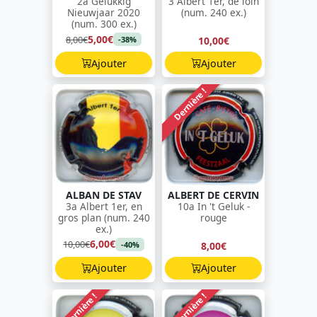
2a Gelukkig
3 Albert 1er, de loin
Nieuwjaar 2020
(num. 240 ex.)
(num. 300 ex.)
5,00€
8,00€
10,00€
-38%
Ajouter
Ajouter
Dernière !
ALBAN DE STAV
ALBERT DE CERVIN
3a Albert 1er, en
10a In 't Geluk -
gros plan (num. 240
rouge
ex.)
6,00€
10,00€
8,00€
-40%
Ajouter
Ajouter
Dernière !
Dernière !