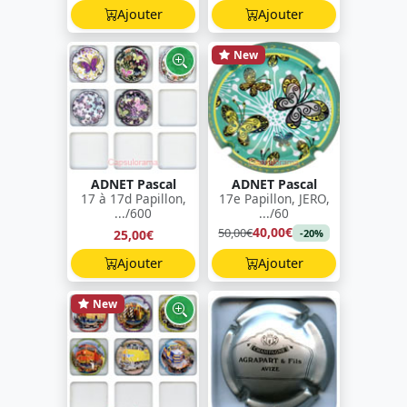
Ajouter
Ajouter
New
ADNET Pascal
ADNET Pascal
17 à 17d Papillon,
17e Papillon, JERO,
.../600
.../60
40,00€
50,00€
25,00€
-20%
Ajouter
Ajouter
New