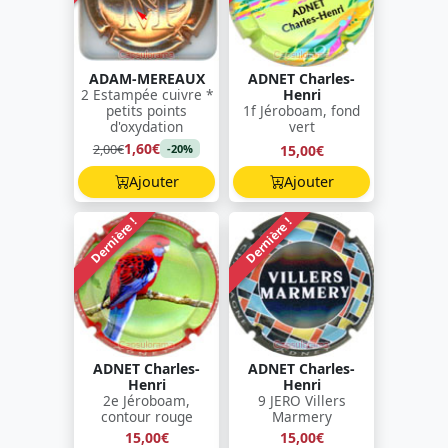
ADAM-MEREAUX
ADNET Charles-
2 Estampée cuivre *
Henri
petits points
1f Jéroboam, fond
d'oxydation
vert
1,60€
2,00€
15,00€
-20%
Ajouter
Ajouter
Dernière !
Dernière !
ADNET Charles-
ADNET Charles-
Henri
Henri
2e Jéroboam,
9 JERO Villers
contour rouge
Marmery
15,00€
15,00€