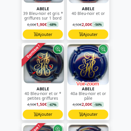
ABELE
ABELE
39 Bleu-noir et gris *
40 Bleu-noir et or
griffures sur 1 bord
1,90€
2,00€
6,00€
4,50€
-68%
-56%
Ajouter
Ajouter
Dernière !
ABELE
ABELE
40 Bleu-noir et or *
40a Bleu-noir et or
petites griffures
pâle
1,50€
2,00€
4,50€
4,00€
-67%
-50%
Ajouter
Ajouter