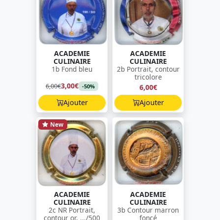
ACADEMIE
ACADEMIE
CULINAIRE
CULINAIRE
1b Fond bleu
2b Portrait, contour
tricolore
3,00€
6,00€
6,00€
-50%
Ajouter
Ajouter
New
ACADEMIE
ACADEMIE
CULINAIRE
CULINAIRE
2c NR Portrait,
3b Contour marron
contour or, .../500
foncé