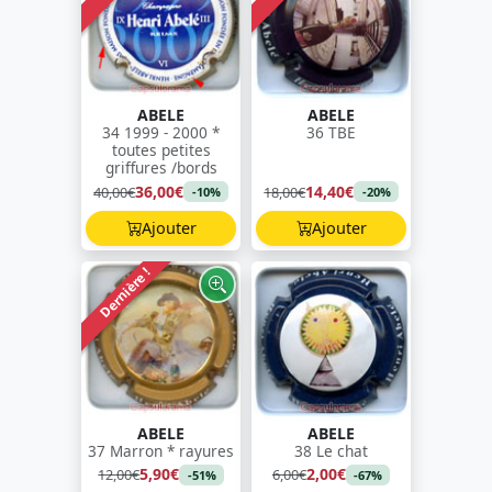
ABELE
ABELE
34 1999 - 2000 *
36 TBE
toutes petites
griffures /bords
36,00€
14,40€
40,00€
18,00€
-10%
-20%
Ajouter
Ajouter
Dernière !
ABELE
ABELE
37 Marron * rayures
38 Le chat
5,90€
2,00€
12,00€
6,00€
-51%
-67%