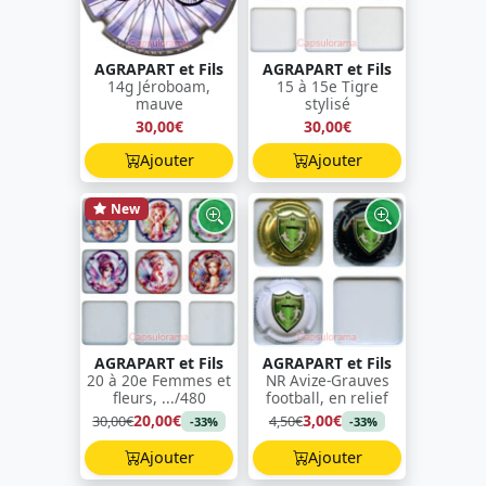
AGRAPART et Fils
AGRAPART et Fils
14g Jéroboam,
15 à 15e Tigre
mauve
stylisé
30,00€
30,00€
Ajouter
Ajouter
New
AGRAPART et Fils
AGRAPART et Fils
20 à 20e Femmes et
NR Avize-Grauves
fleurs, .../480
football, en relief
20,00€
3,00€
30,00€
4,50€
-33%
-33%
Ajouter
Ajouter