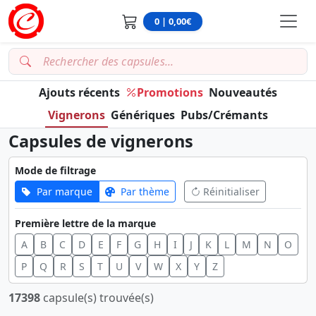
0 | 0,00€
Ajouts récents
Promotions
Nouveautés
Vignerons
Génériques
Pubs/Crémants
Capsules de vignerons
Mode de filtrage
Par marque
Par thème
Réinitialiser
Première lettre de la marque
A
B
C
D
E
F
G
H
I
J
K
L
M
N
O
P
Q
R
S
T
U
V
W
X
Y
Z
17398
capsule(s) trouvée(s)