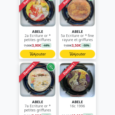
ABELE
ABELE
2a Ecriture or *
5a Ecriture or * fine
petites griffures
rayure et griffures
3,90€
3,50€
7,00€
7,00€
-44%
-50%
Ajouter
Ajouter
Dernière !
Dernière !
ABELE
ABELE
7a Ecriture or *
16c 1996
petites griffures