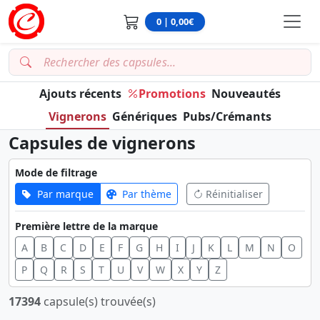
0 | 0,00€
Ajouts récents
Promotions
Nouveautés
Vignerons
Génériques
Pubs/Crémants
Capsules de vignerons
Mode de filtrage
Par marque
Par thème
Réinitialiser
Première lettre de la marque
A
B
C
D
E
F
G
H
I
J
K
L
M
N
O
P
Q
R
S
T
U
V
W
X
Y
Z
17394
capsule(s) trouvée(s)