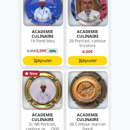
ACADEMIE
ACADEMIE
CULINAIRE
CULINAIRE
1b Fond bleu
2b Portrait, contour
tricolore
3,00€
6,00€
6,00€
-50%
Ajouter
Ajouter
New
ACADEMIE
ACADEMIE
CULINAIRE
CULINAIRE
2c NR Portrait,
3b Contour marron
contour or, .../500
foncé