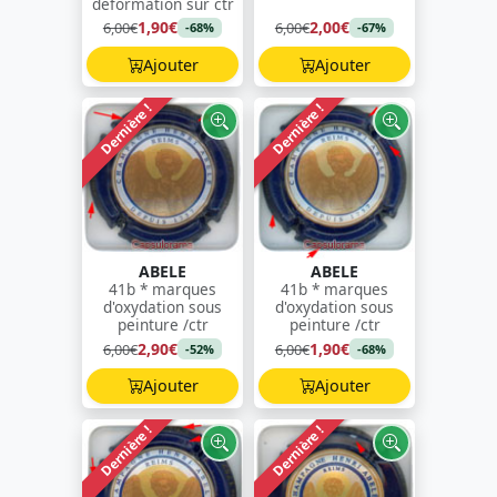
déformation sur ctr
1,90€
2,00€
6,00€
6,00€
-68%
-67%
Ajouter
Ajouter
Dernière !
Dernière !
ABELE
ABELE
41b * marques
41b * marques
d'oxydation sous
d'oxydation sous
peinture /ctr
peinture /ctr
2,90€
1,90€
6,00€
6,00€
-52%
-68%
Ajouter
Ajouter
Dernière !
Dernière !