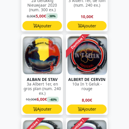
2a Gelukkig
3 Albert 1er, de loin
Nieuwjaar 2020
(num. 240 ex.)
(num. 300 ex.)
5,00€
8,00€
10,00€
-38%
Ajouter
Ajouter
Dernière !
ALBAN DE STAV
ALBERT DE CERVIN
3a Albert 1er, en
10a In 't Geluk -
gros plan (num. 240
rouge
ex.)
6,00€
10,00€
8,00€
-40%
Ajouter
Ajouter
Dernière !
Dernière !