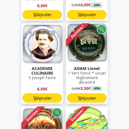
4,00€
5,00€
8,00€
-20%
Ajouter
Ajouter
Dernière !
ACADEMIE
ADAM Lionel
CULINAIRE
1 Vert foncé * visuel
5 Joseph Favre
légèrement
décentré
3,50€
5,00€
6,00€
-30%
Ajouter
Ajouter
Dernière !
Dernière !