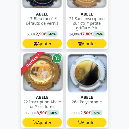
ABELE
ABELE
17 Bleu foncé *
21 Sans inscription
défauts de vernis
sur ctr * petite
griffure /ctr
2,90€
17,80€
5,00€
24,00€
-42%
-26%
Ajouter
Ajouter
Dernière !
ABELE
ABELE
22 Inscription Abelé
26a Polychrome
or * griffures
8,50€
2,50€
17,00€
6,00€
-50%
-58%
Ajouter
Ajouter