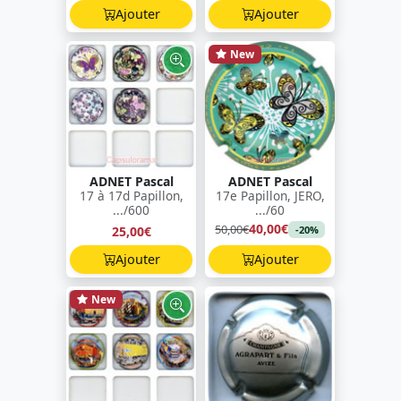
Ajouter
Ajouter
New
ADNET Pascal
ADNET Pascal
17 à 17d Papillon,
17e Papillon, JERO,
.../600
.../60
40,00€
50,00€
25,00€
-20%
Ajouter
Ajouter
New