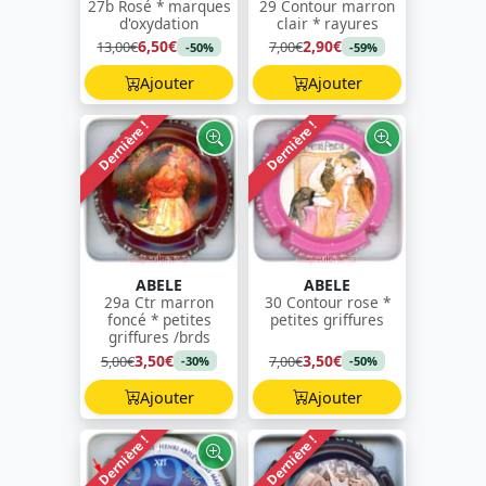
27b Rosé * marques
29 Contour marron
d'oxydation
clair * rayures
6,50€
2,90€
13,00€
7,00€
-50%
-59%
Ajouter
Ajouter
Dernière !
Dernière !
ABELE
ABELE
29a Ctr marron
30 Contour rose *
foncé * petites
petites griffures
griffures /brds
3,50€
3,50€
5,00€
7,00€
-30%
-50%
Ajouter
Ajouter
Dernière !
Dernière !