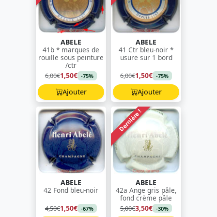
ABELE
ABELE
41b * marques de
41 Ctr bleu-noir *
rouille sous peinture
usure sur 1 bord
/ctr
1,50€
1,50€
6,00€
6,00€
-75%
-75%
Ajouter
Ajouter
Dernière !
ABELE
ABELE
42 Fond bleu-noir
42a Ange gris pâle,
fond crème pâle
1,50€
3,50€
4,50€
5,00€
-67%
-30%