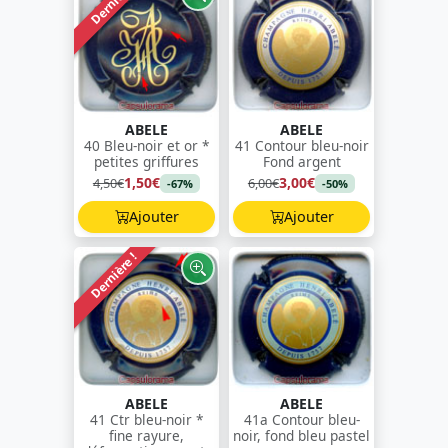
Dernière !
ABELE
ABELE
40 Bleu-noir et or *
41 Contour bleu-noir
petites griffures
Fond argent
1,50€
3,00€
4,50€
6,00€
-67%
-50%
Ajouter
Ajouter
Dernière !
ABELE
ABELE
41 Ctr bleu-noir *
41a Contour bleu-
fine rayure,
noir, fond bleu pastel