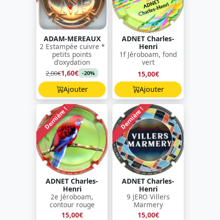
ADAM-MEREAUX
ADNET Charles-
2 Estampée cuivre *
Henri
petits points
1f Jéroboam, fond
d'oxydation
vert
1,60€
2,00€
15,00€
-20%
Ajouter
Ajouter
Dernière !
Dernière !
ADNET Charles-
ADNET Charles-
Henri
Henri
2e Jéroboam,
9 JERO Villers
contour rouge
Marmery
15,00€
15,00€