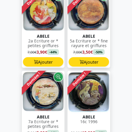
ABELE
ABELE
2a Ecriture or *
5a Ecriture or * fine
petites griffures
rayure et griffures
3,90€
3,50€
7,00€
7,00€
-44%
-50%
Ajouter
Ajouter
Dernière !
Dernière !
ABELE
ABELE
7a Ecriture or *
16c 1996
petites griffures