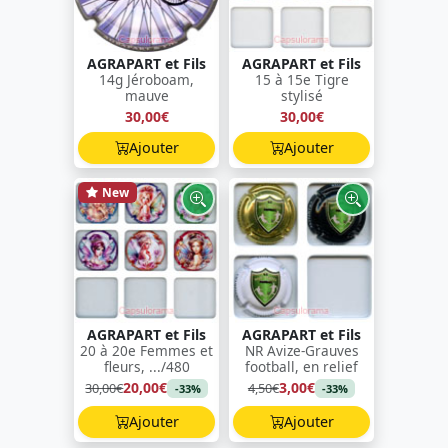
AGRAPART et Fils
AGRAPART et Fils
14g Jéroboam,
15 à 15e Tigre
mauve
stylisé
30,00€
30,00€
Ajouter
Ajouter
New
AGRAPART et Fils
AGRAPART et Fils
20 à 20e Femmes et
NR Avize-Grauves
fleurs, .../480
football, en relief
20,00€
3,00€
30,00€
4,50€
-33%
-33%
Ajouter
Ajouter