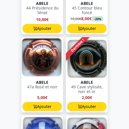
ABELE
ABELE
44 Présidence du
45 Contour bleu
Sénat
foncé
8,00€
10,00€
10,00€
-20%
Ajouter
Ajouter
Dernière !
ABELE
ABELE
47a Rosé et noir
49 Cave stylisée,
noir et or
5,00€
2,00€
Ajouter
Ajouter