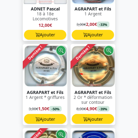
ADNET Pascal
AGRAPART et Fils
18 à 18e
1 Argent
Locomotives
2,00€
3,00€
12,00€
-33%
Ajouter
Ajouter
Dernière !
Dernière !
AGRAPART et Fils
AGRAPART et Fils
1 Argent * griffures
2 Or * déformation
sur contour
1,50€
4,90€
3,00€
8,00€
-50%
-39%
Ajouter
Ajouter
Dernière !