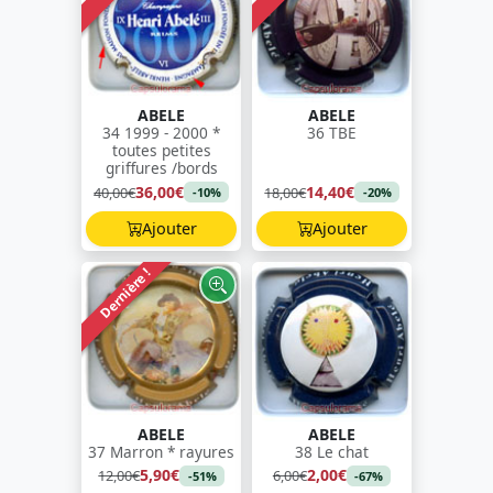
ABELE
ABELE
34 1999 - 2000 *
36 TBE
toutes petites
griffures /bords
36,00€
14,40€
40,00€
18,00€
-10%
-20%
Ajouter
Ajouter
Dernière !
ABELE
ABELE
37 Marron * rayures
38 Le chat
5,90€
2,00€
12,00€
6,00€
-51%
-67%