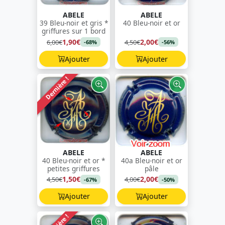
ABELE
ABELE
39 Bleu-noir et gris *
40 Bleu-noir et or
griffures sur 1 bord
1,90€
2,00€
6,00€
4,50€
-68%
-56%
Ajouter
Ajouter
Dernière !
ABELE
ABELE
40 Bleu-noir et or *
40a Bleu-noir et or
petites griffures
pâle
1,50€
2,00€
4,50€
4,00€
-67%
-50%
Ajouter
Ajouter