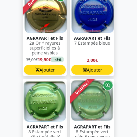
AGRAPART et Fils
AGRAPART et Fils
2a Or * rayures
7 Estampée bleue
superficielles à
peine visbles
19,90€
35,00€
2,00€
-43%
Ajouter
Ajouter
Dernière !
AGRAPART et Fils
AGRAPART et Fils
8 Estampée vert
8 Estampée vert
pâle (métallisé)
pâle * une rayure