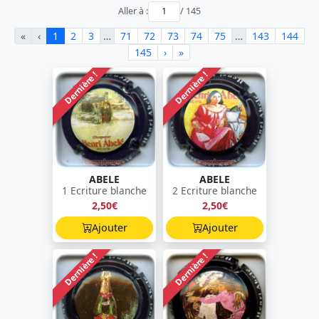
Aller à :
/ 145
«
‹
1
2
3
…
71
72
73
74
75
…
143
144
145
›
»
Dernière !
Dernière !
ABELE
ABELE
1 Ecriture blanche
2 Ecriture blanche
2,50€
2,50€
Ajouter
Ajouter
Dernière !
Dernière !