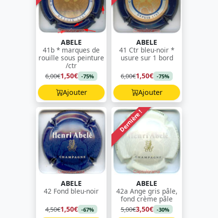
ABELE
ABELE
41b * marques de
41 Ctr bleu-noir *
rouille sous peinture
usure sur 1 bord
/ctr
1,50€
1,50€
6,00€
6,00€
-75%
-75%
Ajouter
Ajouter
Dernière !
ABELE
ABELE
42 Fond bleu-noir
42a Ange gris pâle,
fond crème pâle
1,50€
3,50€
4,50€
5,00€
-67%
-30%