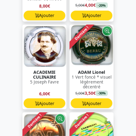
4,00€
5,00€
8,00€
-20%
Ajouter
Ajouter
Dernière !
ACADEMIE
ADAM Lionel
CULINAIRE
1 Vert foncé * visuel
5 Joseph Favre
légèrement
décentré
3,50€
5,00€
6,00€
-30%
Ajouter
Ajouter
Dernière !
Dernière !