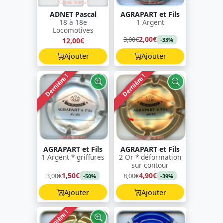
ADNET Pascal
AGRAPART et Fils
18 à 18e
1 Argent
Locomotives
2,00€
3,00€
12,00€
-33%
Ajouter
Ajouter
Dernière !
Dernière !
AGRAPART et Fils
AGRAPART et Fils
1 Argent * griffures
2 Or * déformation
sur contour
1,50€
4,90€
3,00€
8,00€
-50%
-39%
Ajouter
Ajouter
Dernière !