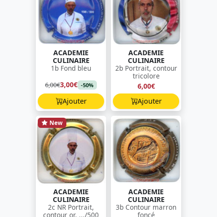
ACADEMIE
ACADEMIE
CULINAIRE
CULINAIRE
1b Fond bleu
2b Portrait, contour
tricolore
3,00€
6,00€
6,00€
-50%
Ajouter
Ajouter
New
ACADEMIE
ACADEMIE
CULINAIRE
CULINAIRE
2c NR Portrait,
3b Contour marron
contour or, .../500
foncé