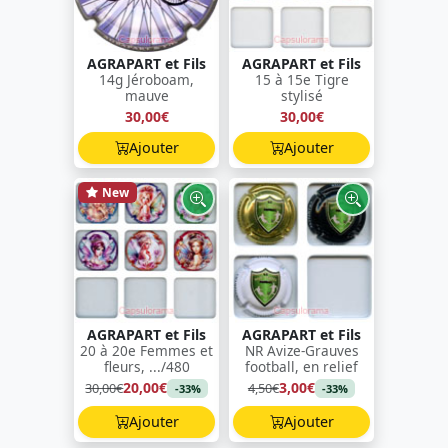
AGRAPART et Fils
AGRAPART et Fils
14g Jéroboam,
15 à 15e Tigre
mauve
stylisé
30,00€
30,00€
Ajouter
Ajouter
New
AGRAPART et Fils
AGRAPART et Fils
20 à 20e Femmes et
NR Avize-Grauves
fleurs, .../480
football, en relief
20,00€
3,00€
30,00€
4,50€
-33%
-33%
Ajouter
Ajouter