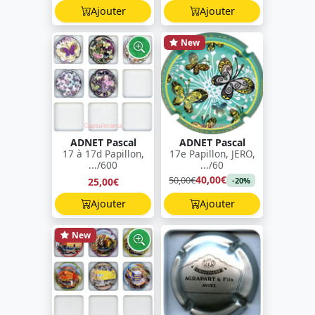
Ajouter
Ajouter
New
ADNET Pascal
ADNET Pascal
17 à 17d Papillon,
17e Papillon, JERO,
.../600
.../60
40,00€
50,00€
25,00€
-20%
Ajouter
Ajouter
New