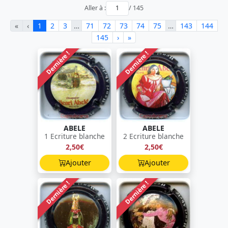
Aller à :
/ 145
«
‹
1
2
3
…
71
72
73
74
75
…
143
144
145
›
»
Dernière !
Dernière !
ABELE
ABELE
1 Ecriture blanche
2 Ecriture blanche
2,50€
2,50€
Ajouter
Ajouter
Dernière !
Dernière !