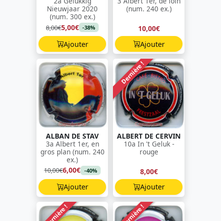
2a Gelukkig
3 Albert 1er, de loin
Nieuwjaar 2020
(num. 240 ex.)
(num. 300 ex.)
5,00€
8,00€
10,00€
-38%
Ajouter
Ajouter
Dernière !
ALBAN DE STAV
ALBERT DE CERVIN
3a Albert 1er, en
10a In 't Geluk -
gros plan (num. 240
rouge
ex.)
6,00€
10,00€
8,00€
-40%
Ajouter
Ajouter
Dernière !
Dernière !