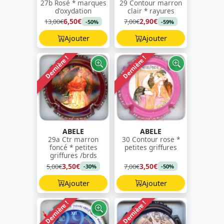
27b Rosé * marques
29 Contour marron
d'oxydation
clair * rayures
6,50€
2,90€
13,00€
7,00€
-50%
-59%
Ajouter
Ajouter
Dernière !
Dernière !
ABELE
ABELE
29a Ctr marron
30 Contour rose *
foncé * petites
petites griffures
griffures /brds
3,50€
3,50€
5,00€
7,00€
-30%
-50%
Ajouter
Ajouter
Dernière !
Dernière !