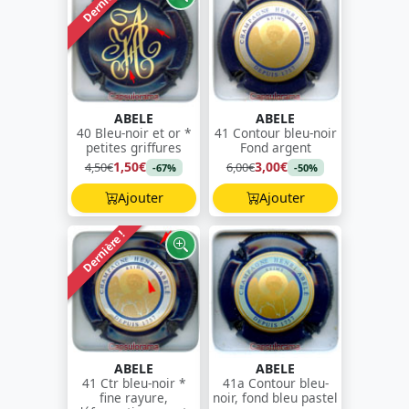
Dernière !
ABELE
ABELE
40 Bleu-noir et or *
41 Contour bleu-noir
petites griffures
Fond argent
1,50€
3,00€
4,50€
6,00€
-67%
-50%
Ajouter
Ajouter
Dernière !
ABELE
ABELE
41 Ctr bleu-noir *
41a Contour bleu-
fine rayure,
noir, fond bleu pastel