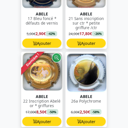
ABELE
ABELE
17 Bleu foncé *
21 Sans inscription
défauts de vernis
sur ctr * petite
griffure /ctr
2,90€
17,80€
5,00€
24,00€
-42%
-26%
Ajouter
Ajouter
Dernière !
ABELE
ABELE
22 Inscription Abelé
26a Polychrome
or * griffures
8,50€
2,50€
17,00€
6,00€
-50%
-58%
Ajouter
Ajouter