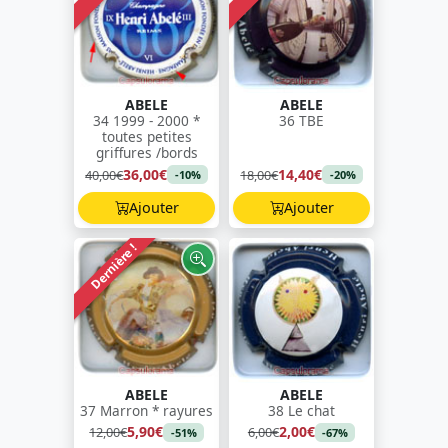
ABELE
ABELE
34 1999 - 2000 *
36 TBE
toutes petites
griffures /bords
36,00€
14,40€
40,00€
18,00€
-10%
-20%
Ajouter
Ajouter
Dernière !
ABELE
ABELE
37 Marron * rayures
38 Le chat
5,90€
2,00€
12,00€
6,00€
-51%
-67%