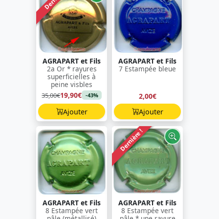
AGRAPART et Fils
AGRAPART et Fils
2a Or * rayures
7 Estampée bleue
superficielles à
peine visbles
19,90€
35,00€
2,00€
-43%
Ajouter
Ajouter
Dernière !
AGRAPART et Fils
AGRAPART et Fils
8 Estampée vert
8 Estampée vert
pâle (métallisé)
pâle * une rayure