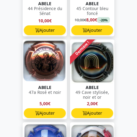
ABELE
ABELE
44 Présidence du
45 Contour bleu
Sénat
foncé
8,00€
10,00€
10,00€
-20%
Ajouter
Ajouter
Dernière !
ABELE
ABELE
47a Rosé et noir
49 Cave stylisée,
noir et or
5,00€
2,00€
Ajouter
Ajouter