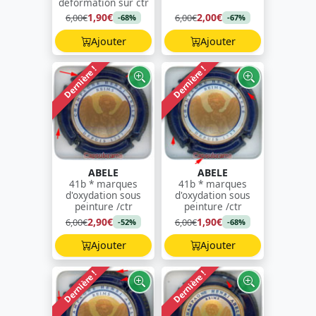
déformation sur ctr
1,90€
2,00€
6,00€
6,00€
-68%
-67%
Ajouter
Ajouter
Dernière !
Dernière !
ABELE
ABELE
41b * marques
41b * marques
d'oxydation sous
d'oxydation sous
peinture /ctr
peinture /ctr
2,90€
1,90€
6,00€
6,00€
-52%
-68%
Ajouter
Ajouter
Dernière !
Dernière !