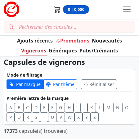
0 | 0,00€
Ajouts récents
Promotions
Nouveautés
Vignerons
Génériques
Pubs/Crémants
Capsules de vignerons
Mode de filtrage
Par marque
Par thème
Réinitialiser
Première lettre de la marque
A
B
C
D
E
F
G
H
I
J
K
L
M
N
O
P
Q
R
S
T
U
V
W
X
Y
Z
17373
capsule(s) trouvée(s)