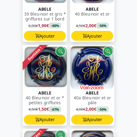
ABELE
ABELE
39 Bleu-noir et gris *
40 Bleu-noir et or
griffures sur 1 bord
1,90€
2,00€
6,00€
4,50€
-68%
-56%
Ajouter
Ajouter
Dernière !
ABELE
ABELE
40 Bleu-noir et or *
40a Bleu-noir et or
petites griffures
pâle
1,50€
2,00€
4,50€
4,00€
-67%
-50%
Ajouter
Ajouter