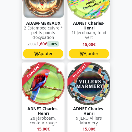
ADAM-MEREAUX
ADNET Charles-
2 Estampée cuivre *
Henri
petits points
1f Jéroboam, fond
d'oxydation
vert
1,60€
2,00€
15,00€
-20%
Ajouter
Ajouter
Dernière !
Dernière !
ADNET Charles-
ADNET Charles-
Henri
Henri
2e Jéroboam,
9 JERO Villers
contour rouge
Marmery
15,00€
15,00€