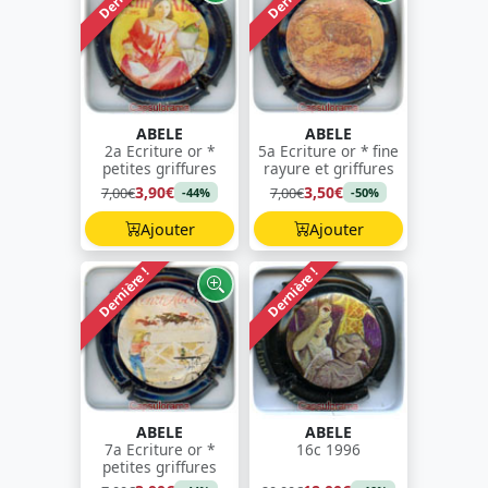
ABELE
ABELE
2a Ecriture or *
5a Ecriture or * fine
petites griffures
rayure et griffures
3,90€
3,50€
7,00€
7,00€
-44%
-50%
Ajouter
Ajouter
Dernière !
Dernière !
ABELE
ABELE
7a Ecriture or *
16c 1996
petites griffures