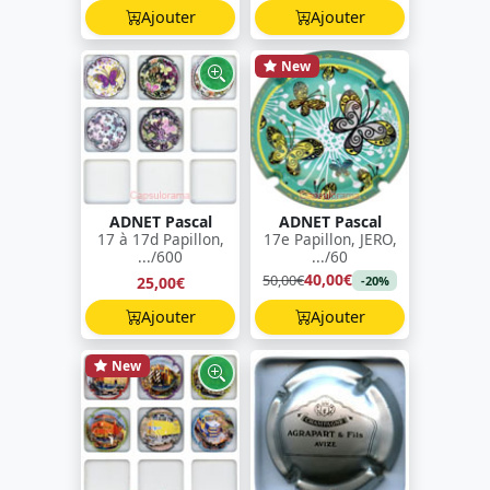
Ajouter
Ajouter
New
ADNET Pascal
ADNET Pascal
17 à 17d Papillon,
17e Papillon, JERO,
.../600
.../60
40,00€
50,00€
25,00€
-20%
Ajouter
Ajouter
New