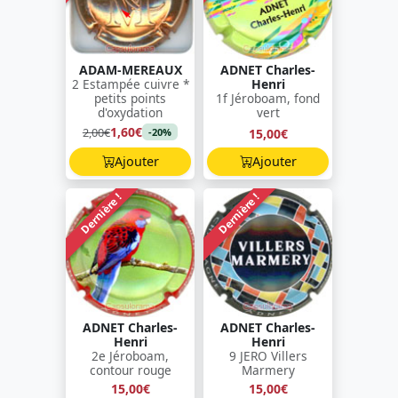
ADAM-MEREAUX
ADNET Charles-
2 Estampée cuivre *
Henri
petits points
1f Jéroboam, fond
d'oxydation
vert
1,60€
2,00€
15,00€
-20%
Ajouter
Ajouter
Dernière !
Dernière !
ADNET Charles-
ADNET Charles-
Henri
Henri
2e Jéroboam,
9 JERO Villers
contour rouge
Marmery
15,00€
15,00€