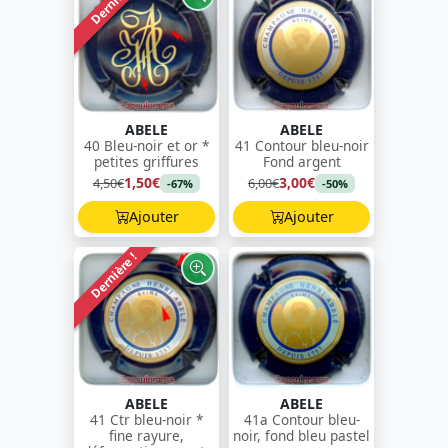
Dernière !
ABELE
ABELE
40 Bleu-noir et or *
41 Contour bleu-noir
petites griffures
Fond argent
1,50€
3,00€
4,50€
6,00€
-67%
-50%
Ajouter
Ajouter
Dernière !
ABELE
ABELE
41 Ctr bleu-noir *
41a Contour bleu-
fine rayure,
noir, fond bleu pastel