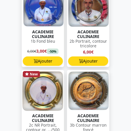
ACADEMIE
ACADEMIE
CULINAIRE
CULINAIRE
1b Fond bleu
2b Portrait, contour
tricolore
3,00€
6,00€
6,00€
-50%
Ajouter
Ajouter
New
ACADEMIE
ACADEMIE
CULINAIRE
CULINAIRE
2c NR Portrait,
3b Contour marron
contour or, .../500
foncé