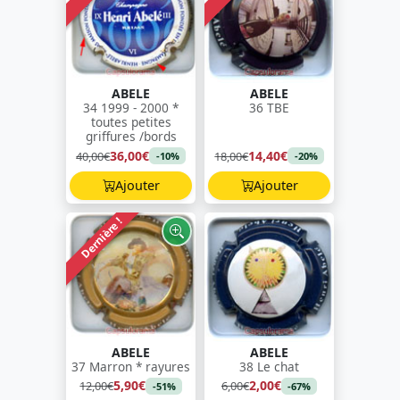
ABELE
ABELE
34 1999 - 2000 *
36 TBE
toutes petites
griffures /bords
36,00€
14,40€
40,00€
18,00€
-10%
-20%
Ajouter
Ajouter
Dernière !
ABELE
ABELE
37 Marron * rayures
38 Le chat
5,90€
2,00€
12,00€
6,00€
-51%
-67%