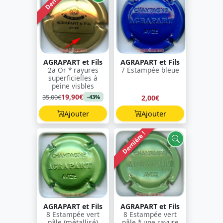
AGRAPART et Fils
AGRAPART et Fils
2a Or * rayures
7 Estampée bleue
superficielles à
peine visbles
19,90€
35,00€
2,00€
-43%
Ajouter
Ajouter
Dernière !
AGRAPART et Fils
AGRAPART et Fils
8 Estampée vert
8 Estampée vert
pâle (métallisé)
pâle * une rayure