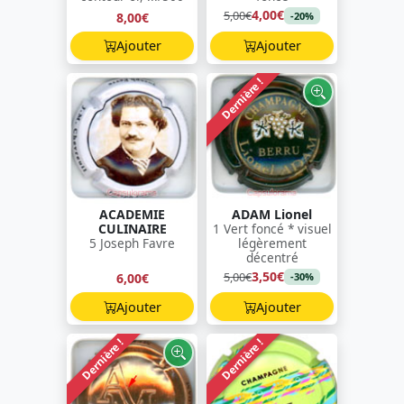
4,00€
5,00€
8,00€
-20%
Ajouter
Ajouter
Dernière !
ACADEMIE
ADAM Lionel
CULINAIRE
1 Vert foncé * visuel
5 Joseph Favre
légèrement
décentré
3,50€
5,00€
6,00€
-30%
Ajouter
Ajouter
Dernière !
Dernière !