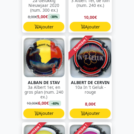
2a Gelukkig
3 Albert 1er, de loin
Nieuwjaar 2020
(num. 240 ex.)
(num. 300 ex.)
5,00€
8,00€
10,00€
-38%
Ajouter
Ajouter
Dernière !
ALBAN DE STAV
ALBERT DE CERVIN
3a Albert 1er, en
10a In 't Geluk -
gros plan (num. 240
rouge
ex.)
6,00€
10,00€
8,00€
-40%
Ajouter
Ajouter
Dernière !
Dernière !