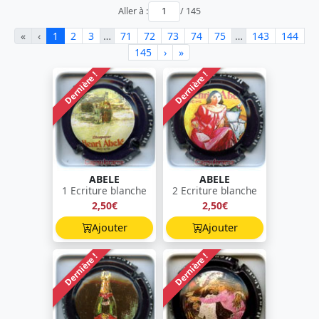
Aller à :
/ 145
«
‹
1
2
3
…
71
72
73
74
75
…
143
144
145
›
»
Dernière !
Dernière !
ABELE
ABELE
1 Ecriture blanche
2 Ecriture blanche
2,50€
2,50€
Ajouter
Ajouter
Dernière !
Dernière !