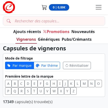
0 | 0,00€
Ajouts récents
Promotions
Nouveautés
Vignerons
Génériques
Pubs/Crémants
Capsules de vignerons
Mode de filtrage
Par marque
Par thème
Réinitialiser
Première lettre de la marque
A
B
C
D
E
F
G
H
I
J
K
L
M
N
O
P
Q
R
S
T
U
V
W
X
Y
Z
17349
capsule(s) trouvée(s)