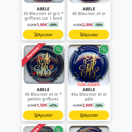
ABELE
ABELE
39 Bleu-noir et gris *
40 Bleu-noir et or
griffures sur 1 bord
1,90€
2,00€
6,00€
4,50€
-68%
-56%
Ajouter
Ajouter
Dernière !
ABELE
ABELE
40 Bleu-noir et or *
40a Bleu-noir et or
petites griffures
pâle
1,50€
2,00€
4,50€
4,00€
-67%
-50%
Ajouter
Ajouter