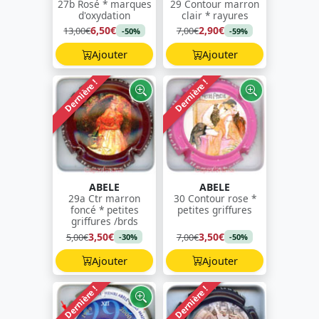
27b Rosé * marques
29 Contour marron
d'oxydation
clair * rayures
6,50€
2,90€
13,00€
7,00€
-50%
-59%
Ajouter
Ajouter
Dernière !
Dernière !
ABELE
ABELE
29a Ctr marron
30 Contour rose *
foncé * petites
petites griffures
griffures /brds
3,50€
3,50€
5,00€
7,00€
-30%
-50%
Ajouter
Ajouter
Dernière !
Dernière !