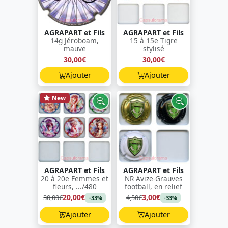
AGRAPART et Fils
AGRAPART et Fils
14g Jéroboam,
15 à 15e Tigre
mauve
stylisé
30,00€
30,00€
Ajouter
Ajouter
New
AGRAPART et Fils
AGRAPART et Fils
20 à 20e Femmes et
NR Avize-Grauves
fleurs, .../480
football, en relief
20,00€
3,00€
30,00€
4,50€
-33%
-33%
Ajouter
Ajouter