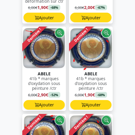
déformation sur ctr
1,90€
2,00€
6,00€
6,00€
-68%
-67%
Ajouter
Ajouter
Dernière !
Dernière !
ABELE
ABELE
41b * marques
41b * marques
d'oxydation sous
d'oxydation sous
peinture /ctr
peinture /ctr
2,90€
1,90€
6,00€
6,00€
-52%
-68%
Ajouter
Ajouter
Dernière !
Dernière !