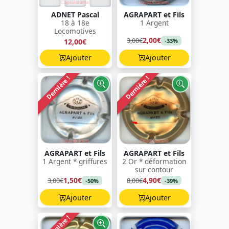
ADNET Pascal
AGRAPART et Fils
18 à 18e
1 Argent
Locomotives
2,00€
3,00€
12,00€
-33%
Ajouter
Ajouter
Dernière !
Dernière !
AGRAPART et Fils
AGRAPART et Fils
1 Argent * griffures
2 Or * déformation
sur contour
1,50€
4,90€
3,00€
8,00€
-50%
-39%
Ajouter
Ajouter
Dernière !