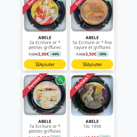
ABELE
ABELE
2a Ecriture or *
5a Ecriture or * fine
petites griffures
rayure et griffures
3,90€
3,50€
7,00€
7,00€
-44%
-50%
Ajouter
Ajouter
Dernière !
Dernière !
ABELE
ABELE
7a Ecriture or *
16c 1996
petites griffures