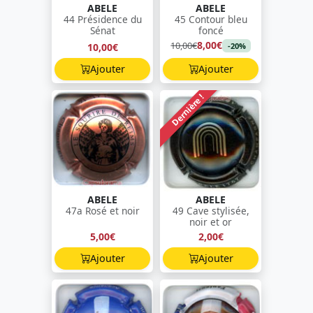
ABELE
ABELE
44 Présidence du
45 Contour bleu
Sénat
foncé
8,00€
10,00€
10,00€
-20%
Ajouter
Ajouter
Dernière !
ABELE
ABELE
47a Rosé et noir
49 Cave stylisée,
noir et or
5,00€
2,00€
Ajouter
Ajouter