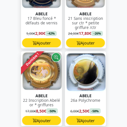
ABELE
ABELE
17 Bleu foncé *
21 Sans inscription
défauts de vernis
sur ctr * petite
griffure /ctr
2,90€
17,80€
5,00€
24,00€
-42%
-26%
Ajouter
Ajouter
Dernière !
ABELE
ABELE
22 Inscription Abelé
26a Polychrome
or * griffures
8,50€
2,50€
17,00€
6,00€
-50%
-58%
Ajouter
Ajouter