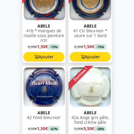
ABELE
ABELE
41b * marques de
41 Ctr bleu-noir *
rouille sous peinture
usure sur 1 bord
/ctr
1,50€
1,50€
6,00€
6,00€
-75%
-75%
Ajouter
Ajouter
Dernière !
ABELE
ABELE
42 Fond bleu-noir
42a Ange gris pâle,
fond crème pâle
1,50€
3,50€
4,50€
5,00€
-67%
-30%