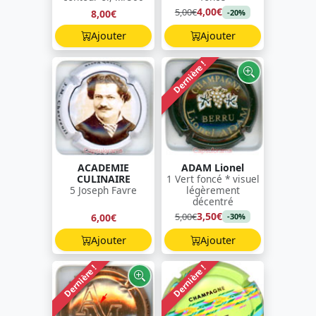
4,00€
5,00€
8,00€
-20%
Ajouter
Ajouter
Dernière !
ACADEMIE
ADAM Lionel
CULINAIRE
1 Vert foncé * visuel
5 Joseph Favre
légèrement
décentré
3,50€
5,00€
6,00€
-30%
Ajouter
Ajouter
Dernière !
Dernière !