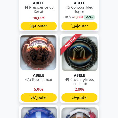
ABELE
ABELE
44 Présidence du
45 Contour bleu
Sénat
foncé
8,00€
10,00€
10,00€
-20%
Ajouter
Ajouter
Dernière !
ABELE
ABELE
47a Rosé et noir
49 Cave stylisée,
noir et or
5,00€
2,00€
Ajouter
Ajouter