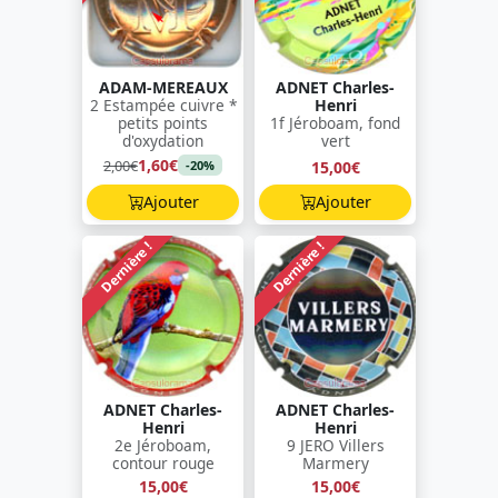
ADAM-MEREAUX
ADNET Charles-
2 Estampée cuivre *
Henri
petits points
1f Jéroboam, fond
d'oxydation
vert
1,60€
2,00€
15,00€
-20%
Ajouter
Ajouter
Dernière !
Dernière !
ADNET Charles-
ADNET Charles-
Henri
Henri
2e Jéroboam,
9 JERO Villers
contour rouge
Marmery
15,00€
15,00€