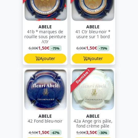
ABELE
ABELE
41b * marques de
41 Ctr bleu-noir *
rouille sous peinture
usure sur 1 bord
/ctr
1,50€
1,50€
6,00€
6,00€
-75%
-75%
Ajouter
Ajouter
Dernière !
ABELE
ABELE
42 Fond bleu-noir
42a Ange gris pâle,
fond crème pâle
1,50€
3,50€
4,50€
5,00€
-67%
-30%