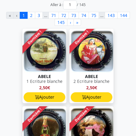
Aller à :
/ 145
«
‹
1
2
3
…
71
72
73
74
75
…
143
144
145
›
»
Dernière !
Dernière !
ABELE
ABELE
1 Ecriture blanche
2 Ecriture blanche
2,50€
2,50€
Ajouter
Ajouter
Dernière !
Dernière !