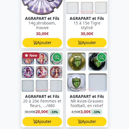
AGRAPART et Fils
AGRAPART et Fils
14g Jéroboam,
15 à 15e Tigre
mauve
stylisé
30,00€
30,00€
Ajouter
Ajouter
New
AGRAPART et Fils
AGRAPART et Fils
20 à 20e Femmes et
NR Avize-Grauves
fleurs, .../480
football, en relief
20,00€
3,00€
30,00€
4,50€
-33%
-33%
Ajouter
Ajouter