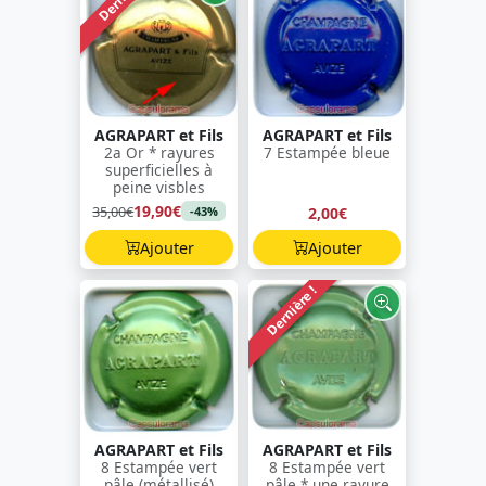
AGRAPART et Fils
AGRAPART et Fils
2a Or * rayures
7 Estampée bleue
superficielles à
peine visbles
19,90€
35,00€
2,00€
-43%
Ajouter
Ajouter
Dernière !
AGRAPART et Fils
AGRAPART et Fils
8 Estampée vert
8 Estampée vert
pâle (métallisé)
pâle * une rayure