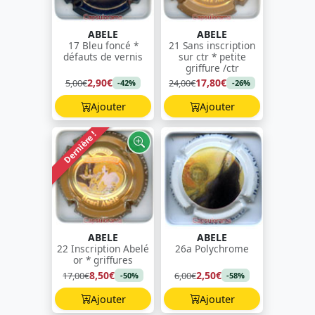
ABELE
ABELE
17 Bleu foncé *
21 Sans inscription
défauts de vernis
sur ctr * petite
griffure /ctr
2,90€
17,80€
5,00€
24,00€
-42%
-26%
Ajouter
Ajouter
Dernière !
ABELE
ABELE
22 Inscription Abelé
26a Polychrome
or * griffures
8,50€
2,50€
17,00€
6,00€
-50%
-58%
Ajouter
Ajouter