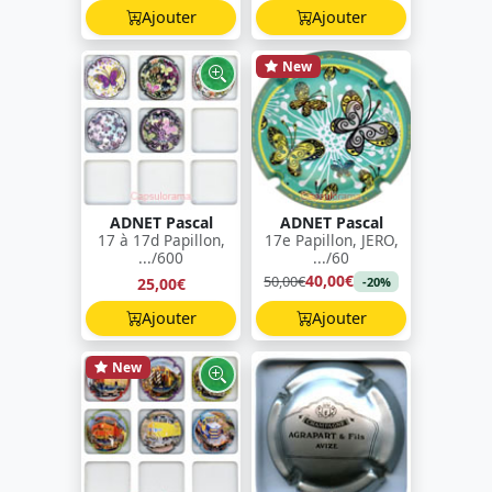
Ajouter
Ajouter
New
ADNET Pascal
ADNET Pascal
17 à 17d Papillon,
17e Papillon, JERO,
.../600
.../60
40,00€
50,00€
25,00€
-20%
Ajouter
Ajouter
New