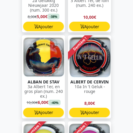
2a Gelukkig
3 Albert 1er, de loin
Nieuwjaar 2020
(num. 240 ex.)
(num. 300 ex.)
5,00€
8,00€
10,00€
-38%
Ajouter
Ajouter
Dernière !
ALBAN DE STAV
ALBERT DE CERVIN
3a Albert 1er, en
10a In 't Geluk -
gros plan (num. 240
rouge
ex.)
6,00€
10,00€
8,00€
-40%
Ajouter
Ajouter
Dernière !
Dernière !