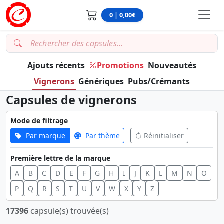
0 | 0,00€
Ajouts récents
Promotions
Nouveautés
Vignerons
Génériques
Pubs/Crémants
Capsules de vignerons
Mode de filtrage
Par marque
Par thème
Réinitialiser
Première lettre de la marque
A
B
C
D
E
F
G
H
I
J
K
L
M
N
O
P
Q
R
S
T
U
V
W
X
Y
Z
17396
capsule(s) trouvée(s)