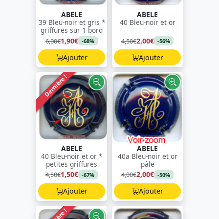
ABELE
ABELE
39 Bleu-noir et gris *
40 Bleu-noir et or
griffures sur 1 bord
1,90€
2,00€
6,00€
4,50€
-68%
-56%
Ajouter
Ajouter
Dernière !
ABELE
ABELE
40 Bleu-noir et or *
40a Bleu-noir et or
petites griffures
pâle
1,50€
2,00€
4,50€
4,00€
-67%
-50%
Ajouter
Ajouter