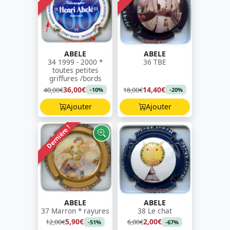
ABELE
ABELE
34 1999 - 2000 *
36 TBE
toutes petites
griffures /bords
36,00€
14,40€
40,00€
18,00€
-10%
-20%
Ajouter
Ajouter
Dernière !
ABELE
ABELE
37 Marron * rayures
38 Le chat
5,90€
2,00€
12,00€
6,00€
-51%
-67%