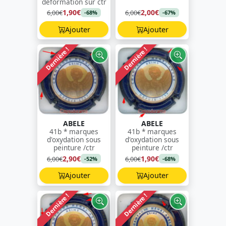
déformation sur ctr
1,90€
2,00€
6,00€
6,00€
-68%
-67%
Ajouter
Ajouter
Dernière !
Dernière !
ABELE
ABELE
41b * marques
41b * marques
d'oxydation sous
d'oxydation sous
peinture /ctr
peinture /ctr
2,90€
1,90€
6,00€
6,00€
-52%
-68%
Ajouter
Ajouter
Dernière !
Dernière !