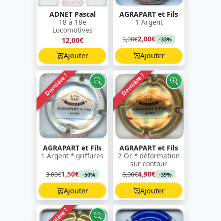
ADNET Pascal
AGRAPART et Fils
18 à 18e
1 Argent
Locomotives
2,00€
3,00€
12,00€
-33%
Ajouter
Ajouter
Dernière !
Dernière !
AGRAPART et Fils
AGRAPART et Fils
1 Argent * griffures
2 Or * déformation
sur contour
1,50€
4,90€
3,00€
8,00€
-50%
-39%
Ajouter
Ajouter
Dernière !