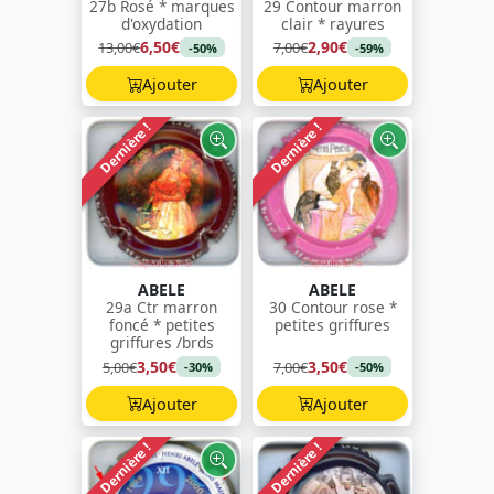
27b Rosé * marques
29 Contour marron
d'oxydation
clair * rayures
6,50€
2,90€
13,00€
7,00€
-50%
-59%
Ajouter
Ajouter
Dernière !
Dernière !
ABELE
ABELE
29a Ctr marron
30 Contour rose *
foncé * petites
petites griffures
griffures /brds
3,50€
3,50€
5,00€
7,00€
-30%
-50%
Ajouter
Ajouter
Dernière !
Dernière !