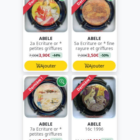
ABELE
ABELE
2a Ecriture or *
5a Ecriture or * fine
petites griffures
rayure et griffures
3,90€
3,50€
7,00€
7,00€
-44%
-50%
Ajouter
Ajouter
Dernière !
Dernière !
ABELE
ABELE
7a Ecriture or *
16c 1996
petites griffures