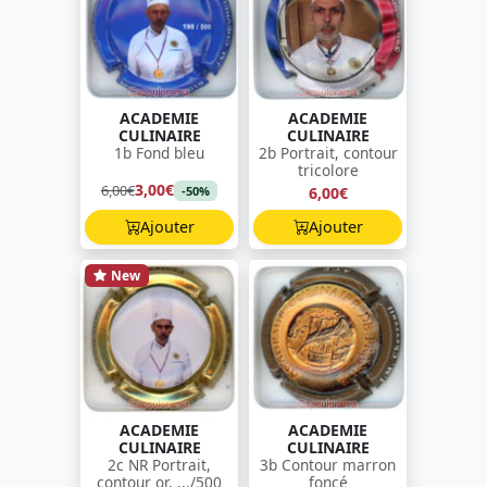
ACADEMIE
ACADEMIE
CULINAIRE
CULINAIRE
1b Fond bleu
2b Portrait, contour
tricolore
3,00€
6,00€
6,00€
-50%
Ajouter
Ajouter
New
ACADEMIE
ACADEMIE
CULINAIRE
CULINAIRE
2c NR Portrait,
3b Contour marron
contour or, .../500
foncé