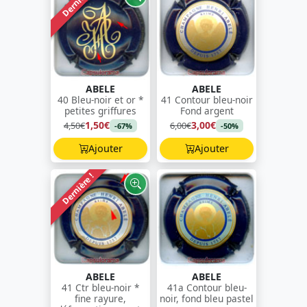
Dernière !
ABELE
ABELE
40 Bleu-noir et or *
41 Contour bleu-noir
petites griffures
Fond argent
1,50€
3,00€
4,50€
6,00€
-67%
-50%
Ajouter
Ajouter
Dernière !
ABELE
ABELE
41 Ctr bleu-noir *
41a Contour bleu-
fine rayure,
noir, fond bleu pastel