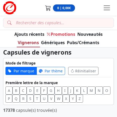
0 | 0,00€
Ajouts récents
Promotions
Nouveautés
Vignerons
Génériques
Pubs/Crémants
Capsules de vignerons
Mode de filtrage
Par marque
Par thème
Réinitialiser
Première lettre de la marque
A
B
C
D
E
F
G
H
I
J
K
L
M
N
O
P
Q
R
S
T
U
V
W
X
Y
Z
17378
capsule(s) trouvée(s)