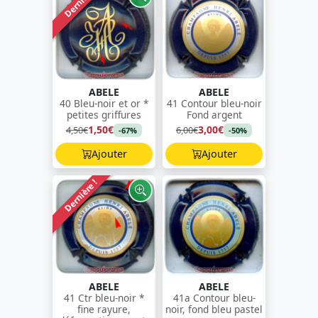
Dernière !
ABELE
ABELE
40 Bleu-noir et or *
41 Contour bleu-noir
petites griffures
Fond argent
1,50€
3,00€
4,50€
6,00€
-67%
-50%
Ajouter
Ajouter
Dernière !
ABELE
ABELE
41 Ctr bleu-noir *
41a Contour bleu-
fine rayure,
noir, fond bleu pastel