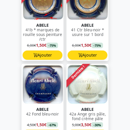
ABELE
ABELE
41b * marques de
41 Ctr bleu-noir *
rouille sous peinture
usure sur 1 bord
/ctr
1,50€
1,50€
6,00€
6,00€
-75%
-75%
Ajouter
Ajouter
Dernière !
ABELE
ABELE
42 Fond bleu-noir
42a Ange gris pâle,
fond crème pâle
1,50€
3,50€
4,50€
5,00€
-67%
-30%