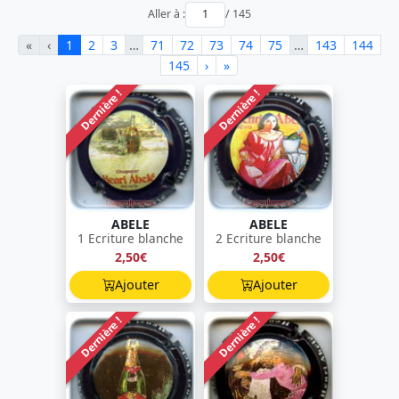
Aller à :
/ 145
«
‹
1
2
3
…
71
72
73
74
75
…
143
144
145
›
»
Dernière !
Dernière !
ABELE
ABELE
1 Ecriture blanche
2 Ecriture blanche
2,50€
2,50€
Ajouter
Ajouter
Dernière !
Dernière !