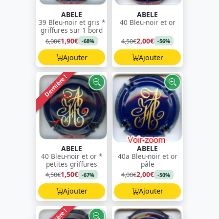
ABELE
ABELE
39 Bleu-noir et gris *
40 Bleu-noir et or
griffures sur 1 bord
1,90€
2,00€
6,00€
4,50€
-68%
-56%
Ajouter
Ajouter
Dernière !
ABELE
ABELE
40 Bleu-noir et or *
40a Bleu-noir et or
petites griffures
pâle
1,50€
2,00€
4,50€
4,00€
-67%
-50%
Ajouter
Ajouter