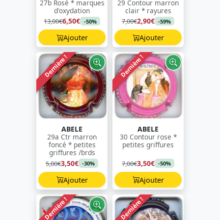
27b Rosé * marques
29 Contour marron
d'oxydation
clair * rayures
6,50€
2,90€
13,00€
7,00€
-50%
-59%
Ajouter
Ajouter
Dernière !
Dernière !
ABELE
ABELE
29a Ctr marron
30 Contour rose *
foncé * petites
petites griffures
griffures /brds
3,50€
3,50€
5,00€
7,00€
-30%
-50%
Ajouter
Ajouter
Dernière !
Dernière !