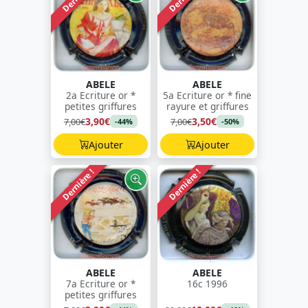
ABELE
ABELE
2a Ecriture or *
5a Ecriture or * fine
petites griffures
rayure et griffures
3,90€
3,50€
7,00€
7,00€
-44%
-50%
Ajouter
Ajouter
Dernière !
Dernière !
ABELE
ABELE
7a Ecriture or *
16c 1996
petites griffures