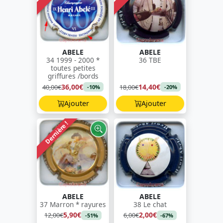
ABELE
ABELE
34 1999 - 2000 *
36 TBE
toutes petites
griffures /bords
36,00€
14,40€
40,00€
18,00€
-10%
-20%
Ajouter
Ajouter
Dernière !
ABELE
ABELE
37 Marron * rayures
38 Le chat
5,90€
2,00€
12,00€
6,00€
-51%
-67%