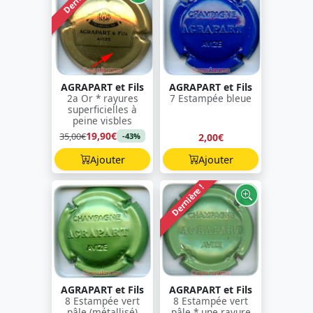
AGRAPART et Fils
AGRAPART et Fils
2a Or * rayures
7 Estampée bleue
superficielles à
peine visbles
19,90€
35,00€
2,00€
-43%
Ajouter
Ajouter
Dernière !
AGRAPART et Fils
AGRAPART et Fils
8 Estampée vert
8 Estampée vert
pâle (métallisé)
pâle * une rayure