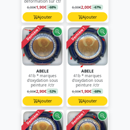
déformation sur ctr
1,90€
2,00€
6,00€
6,00€
-68%
-67%
Ajouter
Ajouter
Dernière !
Dernière !
ABELE
ABELE
41b * marques
41b * marques
d'oxydation sous
d'oxydation sous
peinture /ctr
peinture /ctr
2,90€
1,90€
6,00€
6,00€
-52%
-68%
Ajouter
Ajouter
Dernière !
Dernière !