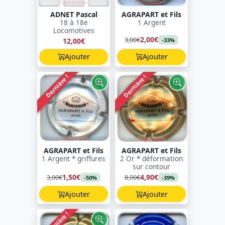
ADNET Pascal
AGRAPART et Fils
18 à 18e
1 Argent
Locomotives
2,00€
3,00€
12,00€
-33%
Ajouter
Ajouter
Dernière !
Dernière !
AGRAPART et Fils
AGRAPART et Fils
1 Argent * griffures
2 Or * déformation
sur contour
1,50€
4,90€
3,00€
8,00€
-50%
-39%
Ajouter
Ajouter
Dernière !