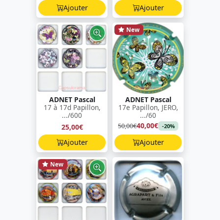
Ajouter
Ajouter
New
ADNET Pascal
ADNET Pascal
17 à 17d Papillon,
17e Papillon, JERO,
.../600
.../60
40,00€
50,00€
25,00€
-20%
Ajouter
Ajouter
New