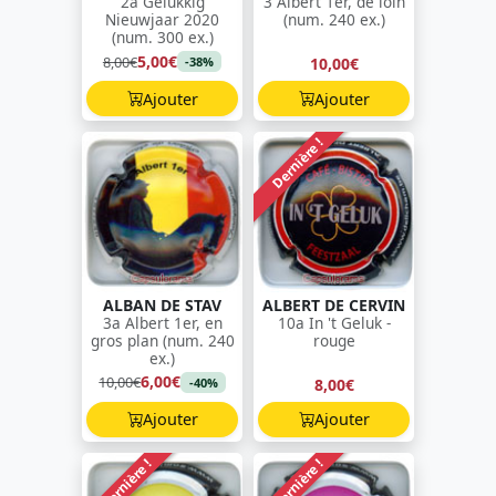
2a Gelukkig
3 Albert 1er, de loin
Nieuwjaar 2020
(num. 240 ex.)
(num. 300 ex.)
5,00€
8,00€
10,00€
-38%
Ajouter
Ajouter
Dernière !
ALBAN DE STAV
ALBERT DE CERVIN
3a Albert 1er, en
10a In 't Geluk -
gros plan (num. 240
rouge
ex.)
6,00€
10,00€
8,00€
-40%
Ajouter
Ajouter
Dernière !
Dernière !