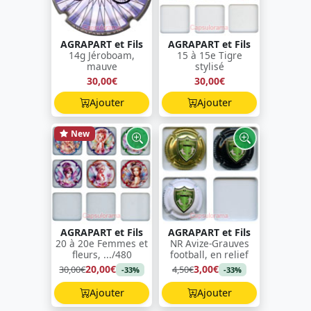
AGRAPART et Fils
AGRAPART et Fils
14g Jéroboam,
15 à 15e Tigre
mauve
stylisé
30,00€
30,00€
Ajouter
Ajouter
New
AGRAPART et Fils
AGRAPART et Fils
20 à 20e Femmes et
NR Avize-Grauves
fleurs, .../480
football, en relief
20,00€
3,00€
30,00€
4,50€
-33%
-33%
Ajouter
Ajouter