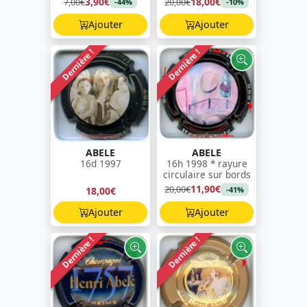
3,90€
18,00€
7,00€
20,00€
-44%
-10%
Ajouter
Ajouter
Dernière !
Dernière !
ABELE
ABELE
16d 1997
16h 1998 * rayure
circulaire sur bords
11,90€
20,00€
18,00€
-41%
Ajouter
Ajouter
Dernière !
Dernière !