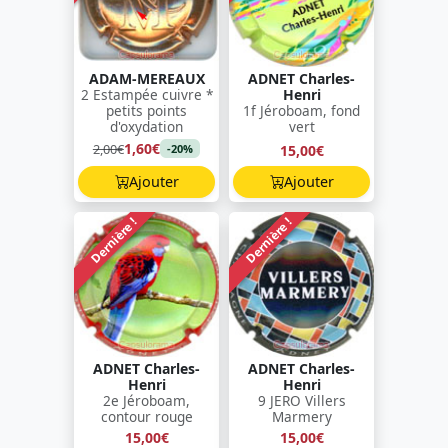
ADAM-MEREAUX
ADNET Charles-
2 Estampée cuivre *
Henri
petits points
1f Jéroboam, fond
d'oxydation
vert
1,60€
2,00€
15,00€
-20%
Ajouter
Ajouter
Dernière !
Dernière !
ADNET Charles-
ADNET Charles-
Henri
Henri
2e Jéroboam,
9 JERO Villers
contour rouge
Marmery
15,00€
15,00€