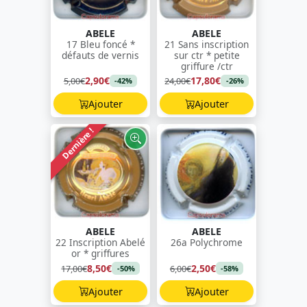
ABELE
ABELE
17 Bleu foncé *
21 Sans inscription
défauts de vernis
sur ctr * petite
griffure /ctr
2,90€
17,80€
5,00€
24,00€
-42%
-26%
Ajouter
Ajouter
Dernière !
ABELE
ABELE
22 Inscription Abelé
26a Polychrome
or * griffures
8,50€
2,50€
17,00€
6,00€
-50%
-58%
Ajouter
Ajouter