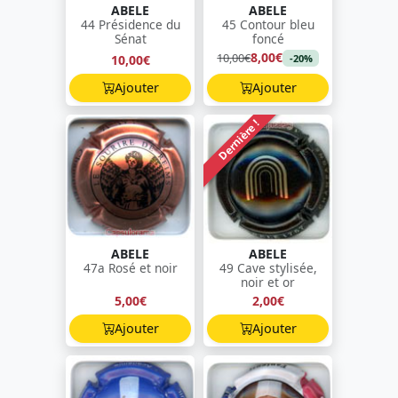
ABELE
ABELE
44 Présidence du
45 Contour bleu
Sénat
foncé
8,00€
10,00€
10,00€
-20%
Ajouter
Ajouter
Dernière !
ABELE
ABELE
47a Rosé et noir
49 Cave stylisée,
noir et or
5,00€
2,00€
Ajouter
Ajouter