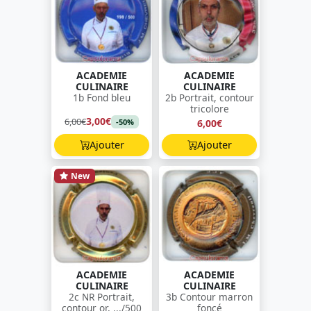
ACADEMIE
ACADEMIE
CULINAIRE
CULINAIRE
1b Fond bleu
2b Portrait, contour
tricolore
3,00€
6,00€
6,00€
-50%
Ajouter
Ajouter
New
ACADEMIE
ACADEMIE
CULINAIRE
CULINAIRE
2c NR Portrait,
3b Contour marron
contour or, .../500
foncé