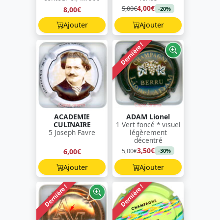
4,00€
5,00€
8,00€
-20%
Ajouter
Ajouter
Dernière !
ACADEMIE
ADAM Lionel
CULINAIRE
1 Vert foncé * visuel
5 Joseph Favre
légèrement
décentré
3,50€
5,00€
6,00€
-30%
Ajouter
Ajouter
Dernière !
Dernière !