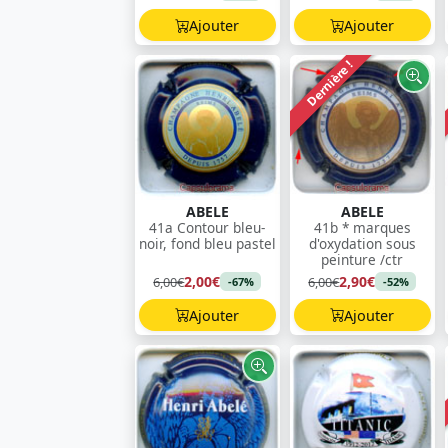
Ajouter
Ajouter
Dernière !
ABELE
ABELE
41a Contour bleu-
41b * marques
noir, fond bleu pastel
d'oxydation sous
peinture /ctr
2,00€
2,90€
6,00€
6,00€
-67%
-52%
Ajouter
Ajouter