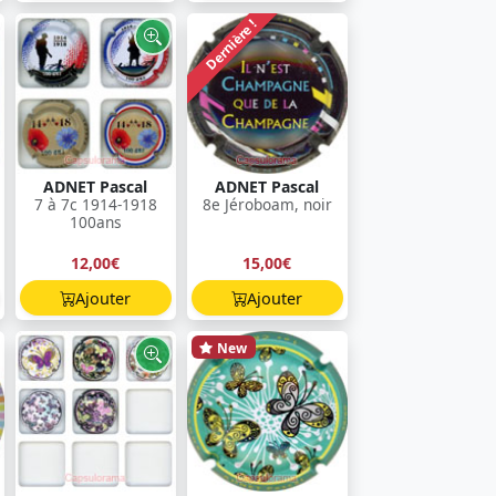
Dernière !
ADNET Pascal
ADNET Pascal
7 à 7c 1914-1918
8e Jéroboam, noir
100ans
12,00€
15,00€
Ajouter
Ajouter
New