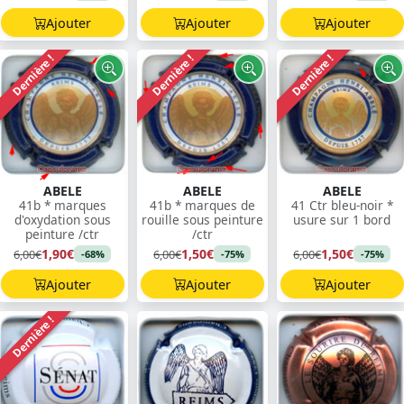
Ajouter
Ajouter
Ajouter
Dernière !
Dernière !
Dernière !
ABELE
ABELE
ABELE
41b * marques
41b * marques de
41 Ctr bleu-noir *
d'oxydation sous
rouille sous peinture
usure sur 1 bord
peinture /ctr
/ctr
1,90€
1,50€
1,50€
6,00€
6,00€
6,00€
-68%
-75%
-75%
Ajouter
Ajouter
Ajouter
Dernière !