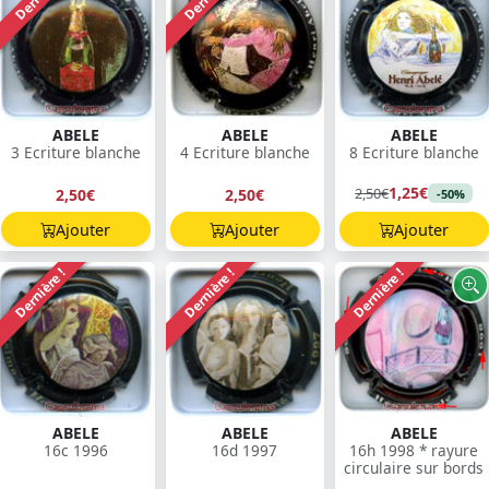
ABELE
ABELE
ABELE
3 Ecriture blanche
4 Ecriture blanche
8 Ecriture blanche
1,25€
2,50€
2,50€
2,50€
-50%
Ajouter
Ajouter
Ajouter
Dernière !
Dernière !
Dernière !
ABELE
ABELE
ABELE
16c 1996
16d 1997
16h 1998 * rayure
circulaire sur bords