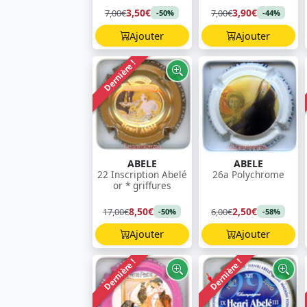
3,50€
3,90€
7,00€
7,00€
-50%
-44%
Ajouter
Ajouter
Dernière !
ABELE
ABELE
22 Inscription Abelé
26a Polychrome
or * griffures
8,50€
2,50€
17,00€
6,00€
-50%
-58%
Ajouter
Ajouter
Dernière !
Dernière !