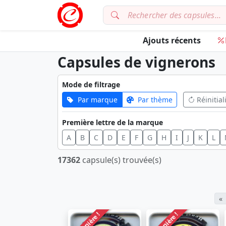
Ajouts récents
Capsules de vignerons
Mode de filtrage
Par marque
Par thème
Réinitial
Première lettre de la marque
A
B
C
D
E
F
G
H
I
J
K
L
17362
capsule(s) trouvée(s)
«
Dernière !
Dernière !