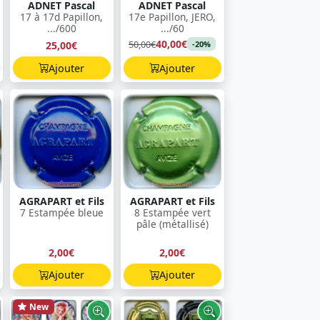
ADNET Pascal
ADNET Pascal
17 à 17d Papillon,
17e Papillon, JERO,
.../600
.../60
40,00€
50,00€
25,00€
-20%
Ajouter
Ajouter
AGRAPART et Fils
AGRAPART et Fils
7 Estampée bleue
8 Estampée vert
pâle (métallisé)
2,00€
2,00€
Ajouter
Ajouter
New