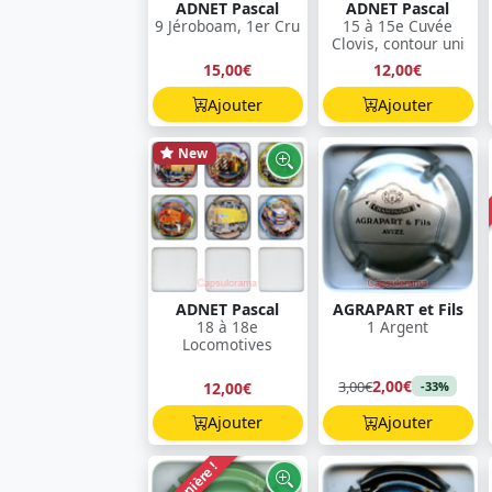
ADNET Pascal
ADNET Pascal
9 Jéroboam, 1er Cru
15 à 15e Cuvée
Clovis, contour uni
15,00€
12,00€
Ajouter
Ajouter
New
ADNET Pascal
AGRAPART et Fils
18 à 18e
1 Argent
Locomotives
2,00€
3,00€
12,00€
-33%
Ajouter
Ajouter
Dernière !