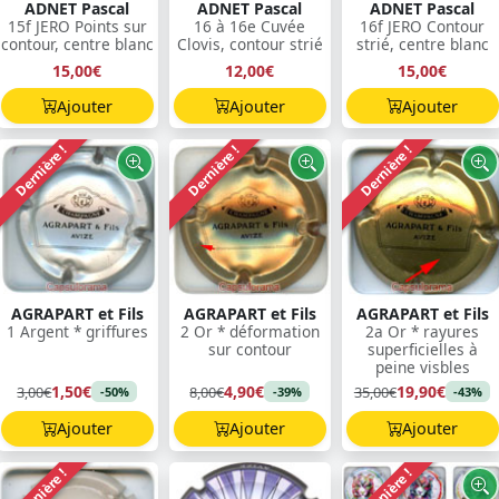
ADNET Pascal
ADNET Pascal
ADNET Pascal
15f JERO Points sur
16 à 16e Cuvée
16f JERO Contour
contour, centre blanc
Clovis, contour strié
strié, centre blanc
15,00€
12,00€
15,00€
Ajouter
Ajouter
Ajouter
Dernière !
Dernière !
Dernière !
AGRAPART et Fils
AGRAPART et Fils
AGRAPART et Fils
1 Argent * griffures
2 Or * déformation
2a Or * rayures
sur contour
superficielles à
peine visbles
1,50€
4,90€
19,90€
3,00€
8,00€
35,00€
-50%
-39%
-43%
Ajouter
Ajouter
Ajouter
Dernière !
Dernière !