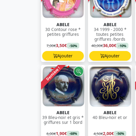
ABELE
ABELE
30 Contour rose *
34 1999 - 2000 *
petites griffures
toutes petites
griffures /bords
3,50€
36,00€
7,00€
40,00€
-50%
-10%
Ajouter
Ajouter
Dernière !
ABELE
ABELE
39 Bleu-noir et gris *
40 Bleu-noir et or
griffures sur 1 bord
1,90€
2,00€
6,00€
4,50€
-68%
-56%