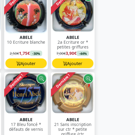
ABELE
ABELE
10 Ecriture blanche
2a Ecriture or *
petites griffures
1,75€
3,90€
2,50€
7,00€
-30%
-44%
Ajouter
Ajouter
Dernière !
Dernière !
ABELE
ABELE
17 Bleu foncé *
21 Sans inscription
défauts de vernis
sur ctr * petite
griffure /ctr