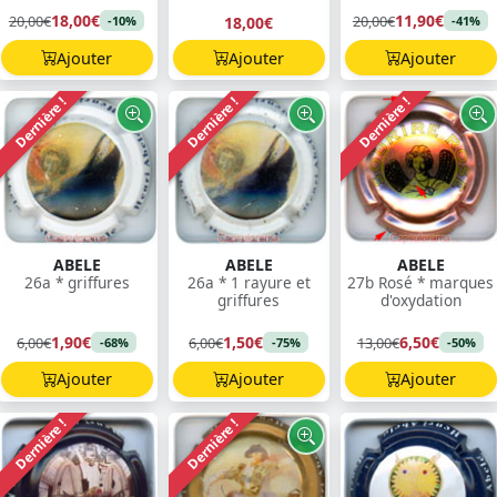
18,00€
11,90€
20,00€
20,00€
18,00€
-10%
-41%
Ajouter
Ajouter
Ajouter
Dernière !
Dernière !
Dernière !
ABELE
ABELE
ABELE
26a * griffures
26a * 1 rayure et
27b Rosé * marques
griffures
d'oxydation
1,90€
1,50€
6,50€
6,00€
6,00€
13,00€
-68%
-75%
-50%
Ajouter
Ajouter
Ajouter
Dernière !
Dernière !