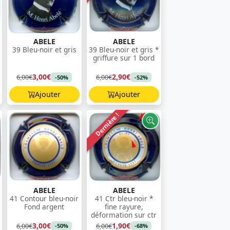
ABELE
ABELE
39 Bleu-noir et gris
39 Bleu-noir et gris *
griffure sur 1 bord
3,00€
2,90€
6,00€
6,00€
-50%
-52%
Ajouter
Ajouter
Dernière !
ABELE
ABELE
41 Contour bleu-noir
41 Ctr bleu-noir *
Fond argent
fine rayure,
déformation sur ctr
3,00€
1,90€
6,00€
6,00€
-50%
-68%