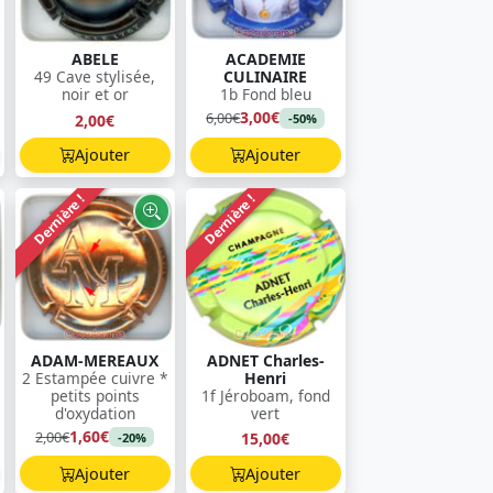
ABELE
ACADEMIE
49 Cave stylisée,
CULINAIRE
noir et or
1b Fond bleu
3,00€
6,00€
2,00€
-50%
Ajouter
Ajouter
Dernière !
Dernière !
ADAM-MEREAUX
ADNET Charles-
2 Estampée cuivre *
Henri
petits points
1f Jéroboam, fond
d'oxydation
vert
1,60€
2,00€
15,00€
-20%
Ajouter
Ajouter