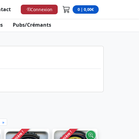
tact
Connexion
0 | 0,00€
s
Pubs/Crémants
»
Dernière !
Dernière !