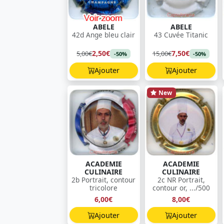
ABELE
ABELE
42d Ange bleu clair
43 Cuvée Titanic
2,50€
7,50€
5,00€
15,00€
-50%
-50%
Ajouter
Ajouter
New
ACADEMIE
ACADEMIE
CULINAIRE
CULINAIRE
2b Portrait, contour
2c NR Portrait,
tricolore
contour or, .../500
6,00€
8,00€
Ajouter
Ajouter