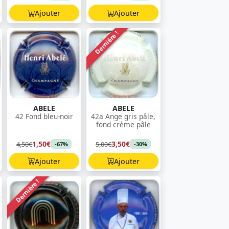
Ajouter
Ajouter
Dernière !
ABELE
ABELE
42 Fond bleu-noir
42a Ange gris pâle,
fond crème pâle
1,50€
3,50€
4,50€
5,00€
-67%
-30%
Ajouter
Ajouter
Dernière !