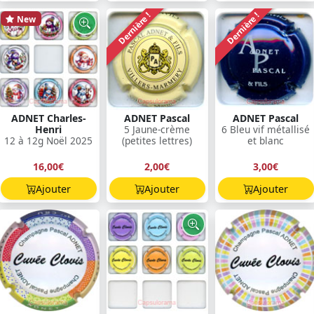
Dernière !
Dernière !
New
ADNET Charles-
ADNET Pascal
ADNET Pascal
Henri
5 Jaune-crème
6 Bleu vif métallisé
12 à 12g Noël 2025
(petites lettres)
et blanc
16,00€
2,00€
3,00€
Ajouter
Ajouter
Ajouter