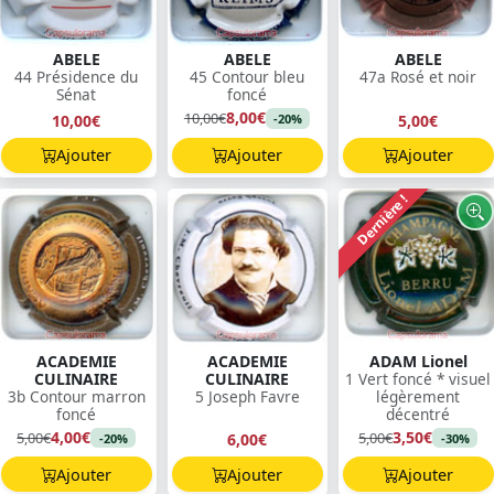
ABELE
ABELE
ABELE
44 Présidence du
45 Contour bleu
47a Rosé et noir
Sénat
foncé
8,00€
10,00€
10,00€
5,00€
-20%
Ajouter
Ajouter
Ajouter
Dernière !
ACADEMIE
ACADEMIE
ADAM Lionel
CULINAIRE
CULINAIRE
1 Vert foncé * visuel
3b Contour marron
5 Joseph Favre
légèrement
foncé
décentré
4,00€
3,50€
5,00€
5,00€
6,00€
-20%
-30%
Ajouter
Ajouter
Ajouter