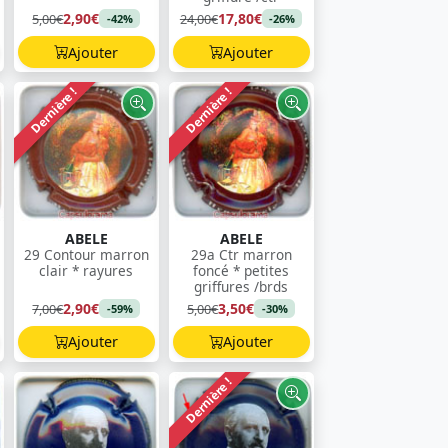
2,90€
17,80€
5,00€
24,00€
-42%
-26%
Ajouter
Ajouter
Dernière !
Dernière !
ABELE
ABELE
29 Contour marron
29a Ctr marron
clair * rayures
foncé * petites
griffures /brds
2,90€
3,50€
7,00€
5,00€
-59%
-30%
Ajouter
Ajouter
Dernière !