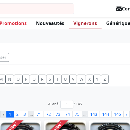
Con
Promotions
Nouveautés
Vignerons
Générique
iser
M
N
O
P
Q
R
S
T
U
V
W
X
Y
Z
Aller à :
/ 145
‹
1
2
3
…
71
72
73
74
75
…
143
144
145
›
Dernière !
Dernière !