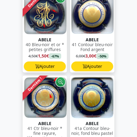
Dernière !
ABELE
ABELE
40 Bleu-noir et or *
41 Contour bleu-noir
petites griffures
Fond argent
1,50€
3,00€
4,50€
6,00€
-67%
-50%
Ajouter
Ajouter
Dernière !
ABELE
ABELE
41 Ctr bleu-noir *
41a Contour bleu-
fine rayure,
noir, fond bleu pastel