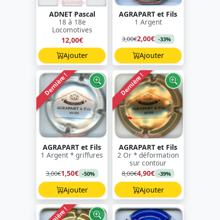
ADNET Pascal
AGRAPART et Fils
18 à 18e
1 Argent
Locomotives
2,00€
3,00€
12,00€
-33%
Ajouter
Ajouter
Dernière !
Dernière !
AGRAPART et Fils
AGRAPART et Fils
1 Argent * griffures
2 Or * déformation
sur contour
1,50€
4,90€
3,00€
8,00€
-50%
-39%
Ajouter
Ajouter
Dernière !