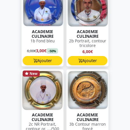
ACADEMIE
ACADEMIE
CULINAIRE
CULINAIRE
1b Fond bleu
2b Portrait, contour
tricolore
3,00€
6,00€
6,00€
-50%
Ajouter
Ajouter
New
ACADEMIE
ACADEMIE
CULINAIRE
CULINAIRE
2c NR Portrait,
3b Contour marron
contour or, .../500
foncé