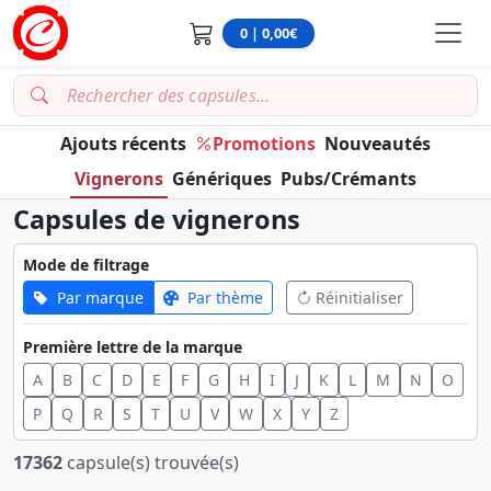
0 | 0,00€
Ajouts récents
Promotions
Nouveautés
Vignerons
Génériques
Pubs/Crémants
Capsules de vignerons
Mode de filtrage
Par marque
Par thème
Réinitialiser
Première lettre de la marque
A
B
C
D
E
F
G
H
I
J
K
L
M
N
O
P
Q
R
S
T
U
V
W
X
Y
Z
17362
capsule(s) trouvée(s)