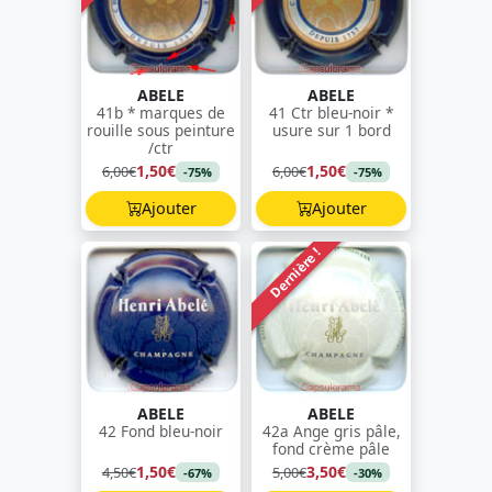
ABELE
ABELE
41b * marques de
41 Ctr bleu-noir *
rouille sous peinture
usure sur 1 bord
/ctr
1,50€
1,50€
6,00€
6,00€
-75%
-75%
Ajouter
Ajouter
Dernière !
ABELE
ABELE
42 Fond bleu-noir
42a Ange gris pâle,
fond crème pâle
1,50€
3,50€
4,50€
5,00€
-67%
-30%