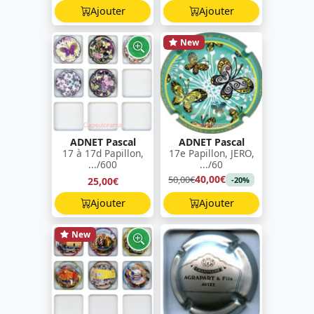
Ajouter
Ajouter
New
ADNET Pascal
ADNET Pascal
17 à 17d Papillon,
17e Papillon, JERO,
.../600
.../60
40,00€
50,00€
25,00€
-20%
Ajouter
Ajouter
New