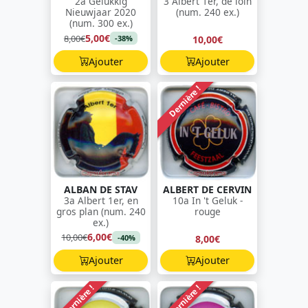
2a Gelukkig
3 Albert 1er, de loin
Nieuwjaar 2020
(num. 240 ex.)
(num. 300 ex.)
5,00€
8,00€
10,00€
-38%
Ajouter
Ajouter
Dernière !
ALBAN DE STAV
ALBERT DE CERVIN
3a Albert 1er, en
10a In 't Geluk -
gros plan (num. 240
rouge
ex.)
6,00€
10,00€
8,00€
-40%
Ajouter
Ajouter
Dernière !
Dernière !