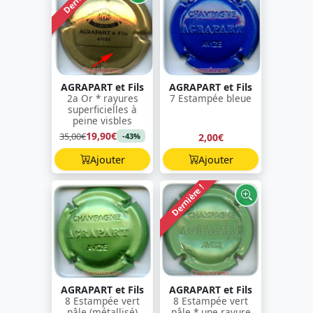
AGRAPART et Fils
AGRAPART et Fils
2a Or * rayures
7 Estampée bleue
superficielles à
peine visbles
19,90€
35,00€
2,00€
-43%
Ajouter
Ajouter
Dernière !
AGRAPART et Fils
AGRAPART et Fils
8 Estampée vert
8 Estampée vert
pâle (métallisé)
pâle * une rayure