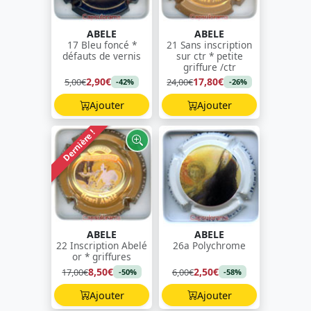
ABELE
ABELE
17 Bleu foncé *
21 Sans inscription
défauts de vernis
sur ctr * petite
griffure /ctr
2,90€
17,80€
5,00€
24,00€
-42%
-26%
Ajouter
Ajouter
Dernière !
ABELE
ABELE
22 Inscription Abelé
26a Polychrome
or * griffures
8,50€
2,50€
17,00€
6,00€
-50%
-58%
Ajouter
Ajouter