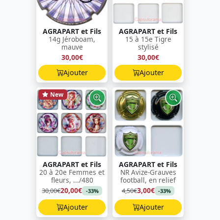
AGRAPART et Fils
AGRAPART et Fils
14g Jéroboam,
15 à 15e Tigre
mauve
stylisé
30,00€
30,00€
Ajouter
Ajouter
New
AGRAPART et Fils
AGRAPART et Fils
20 à 20e Femmes et
NR Avize-Grauves
fleurs, .../480
football, en relief
20,00€
3,00€
30,00€
4,50€
-33%
-33%
Ajouter
Ajouter