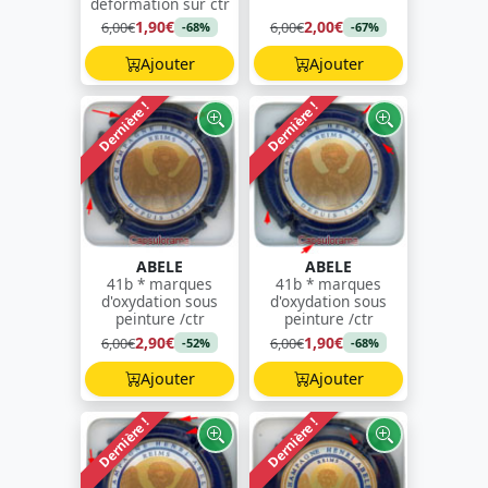
déformation sur ctr
1,90€
2,00€
6,00€
6,00€
-68%
-67%
Ajouter
Ajouter
Dernière !
Dernière !
ABELE
ABELE
41b * marques
41b * marques
d'oxydation sous
d'oxydation sous
peinture /ctr
peinture /ctr
2,90€
1,90€
6,00€
6,00€
-52%
-68%
Ajouter
Ajouter
Dernière !
Dernière !