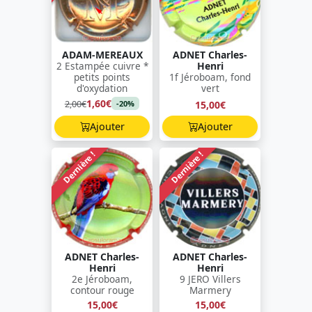
ADAM-MEREAUX
ADNET Charles-
2 Estampée cuivre *
Henri
petits points
1f Jéroboam, fond
d'oxydation
vert
1,60€
2,00€
15,00€
-20%
Ajouter
Ajouter
Dernière !
Dernière !
ADNET Charles-
ADNET Charles-
Henri
Henri
2e Jéroboam,
9 JERO Villers
contour rouge
Marmery
15,00€
15,00€