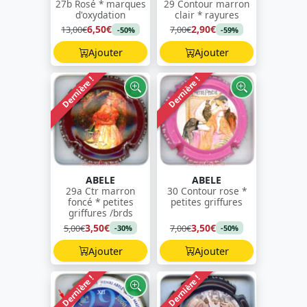
27b Rosé * marques
29 Contour marron
d'oxydation
clair * rayures
6,50€
2,90€
13,00€
7,00€
-50%
-59%
Ajouter
Ajouter
Dernière !
Dernière !
ABELE
ABELE
29a Ctr marron
30 Contour rose *
foncé * petites
petites griffures
griffures /brds
3,50€
3,50€
5,00€
7,00€
-30%
-50%
Ajouter
Ajouter
Dernière !
Dernière !