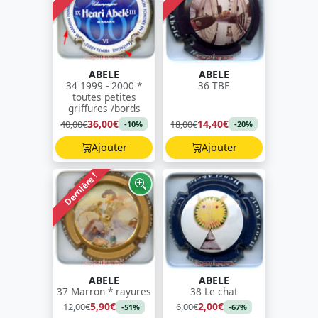
ABELE
ABELE
34 1999 - 2000 *
36 TBE
toutes petites
griffures /bords
36,00€
14,40€
40,00€
18,00€
-10%
-20%
Ajouter
Ajouter
Dernière !
ABELE
ABELE
37 Marron * rayures
38 Le chat
5,90€
2,00€
12,00€
6,00€
-51%
-67%