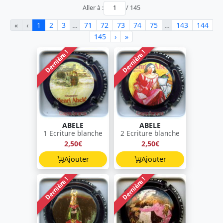
Aller à :
/ 145
«
‹
1
2
3
…
71
72
73
74
75
…
143
144
145
›
»
Dernière !
Dernière !
ABELE
ABELE
1 Ecriture blanche
2 Ecriture blanche
2,50€
2,50€
Ajouter
Ajouter
Dernière !
Dernière !