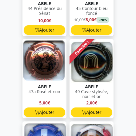
ABELE
ABELE
44 Présidence du
45 Contour bleu
Sénat
foncé
8,00€
10,00€
10,00€
-20%
Ajouter
Ajouter
Dernière !
ABELE
ABELE
47a Rosé et noir
49 Cave stylisée,
noir et or
5,00€
2,00€
Ajouter
Ajouter