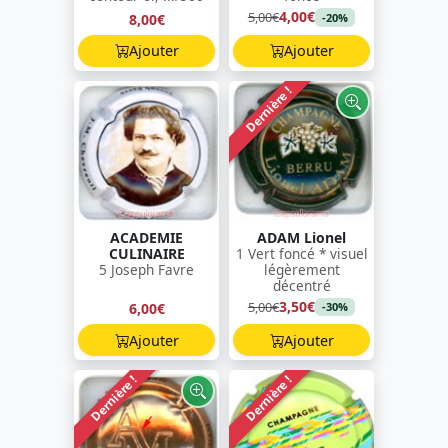
4,00€
5,00€
8,00€
-20%
Ajouter
Ajouter
Dernière !
ACADEMIE
ADAM Lionel
CULINAIRE
1 Vert foncé * visuel
5 Joseph Favre
légèrement
décentré
3,50€
5,00€
6,00€
-30%
Ajouter
Ajouter
Dernière !
Dernière !