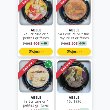
ABELE
ABELE
2a Ecriture or *
5a Ecriture or * fine
petites griffures
rayure et griffures
3,90€
3,50€
7,00€
7,00€
-44%
-50%
Ajouter
Ajouter
Dernière !
Dernière !
ABELE
ABELE
7a Ecriture or *
16c 1996
petites griffures