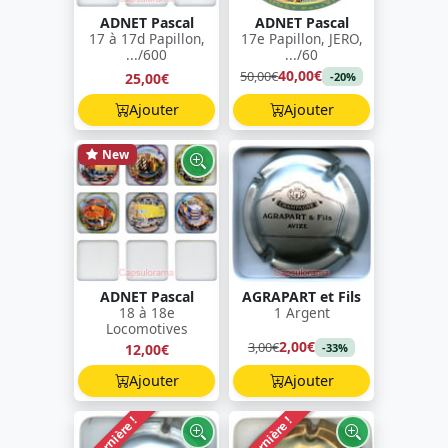
ADNET Pascal
ADNET Pascal
17 à 17d Papillon,
17e Papillon, JERO,
.../600
.../60
40,00€
50,00€
25,00€
-20%
Ajouter
Ajouter
New
ADNET Pascal
AGRAPART et Fils
18 à 18e
1 Argent
Locomotives
2,00€
3,00€
12,00€
-33%
Ajouter
Ajouter
Dernière !
Dernière !