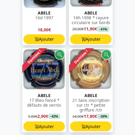
ABELE
ABELE
16d 1997
16h 1998 * rayure
circulaire sur bords
11,90€
20,00€
18,00€
-41%
Ajouter
Ajouter
Dernière !
Dernière !
ABELE
ABELE
17 Bleu foncé *
21 Sans inscription
défauts de vernis
sur ctr * petite
griffure /ctr
2,90€
17,80€
5,00€
24,00€
-42%
-26%
Ajouter
Ajouter