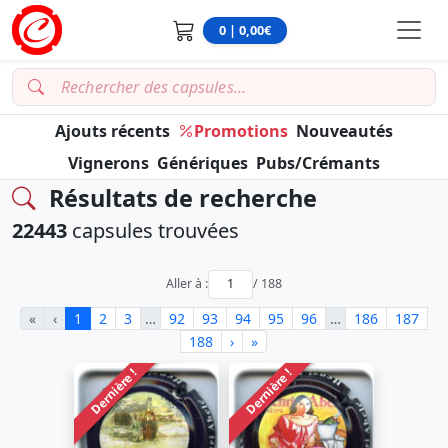
0 | 0,00€
Ajouts récents
Promotions
Nouveautés
Vignerons
Génériques
Pubs/Crémants
Résultats de recherche
22443
capsules trouvées
Aller à :
/ 188
«
‹
1
2
3
…
92
93
94
95
96
…
186
187
188
›
»
Dernière !
Dernière !