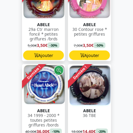
ABELE
ABELE
29a Ctr marron
30 Contour rose *
foncé * petites
petites griffures
griffures /brds
3,50€
3,50€
5,00€
7,00€
-30%
-50%
Ajouter
Ajouter
Dernière !
Dernière !
ABELE
ABELE
34 1999 - 2000 *
36 TBE
toutes petites
griffures /bords
36,00€
14,40€
40,00€
18,00€
-10%
-20%