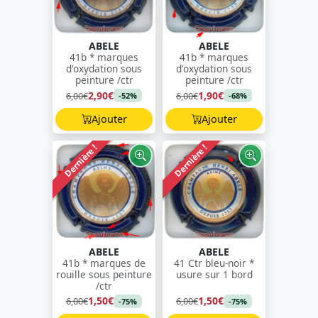
ABELE
ABELE
41b * marques
41b * marques
d'oxydation sous
d'oxydation sous
peinture /ctr
peinture /ctr
2,90€
1,90€
6,00€
6,00€
-52%
-68%
Ajouter
Ajouter
Dernière !
Dernière !
ABELE
ABELE
41b * marques de
41 Ctr bleu-noir *
rouille sous peinture
usure sur 1 bord
/ctr
1,50€
1,50€
6,00€
6,00€
-75%
-75%