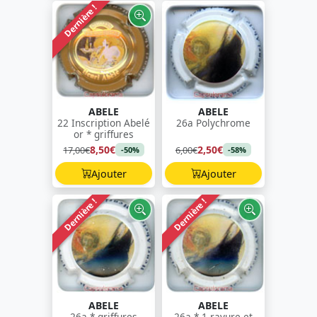
Dernière !
ABELE
ABELE
22 Inscription Abelé
26a Polychrome
or * griffures
8,50€
2,50€
17,00€
6,00€
-50%
-58%
Ajouter
Ajouter
Dernière !
Dernière !
ABELE
ABELE
26a * griffures
26a * 1 rayure et