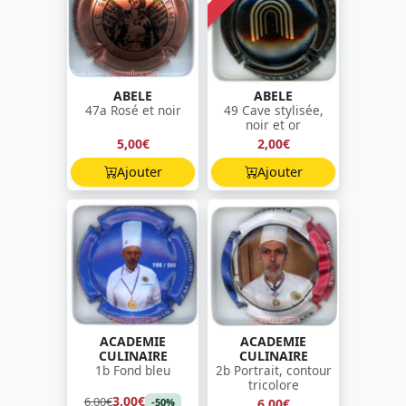
ABELE
ABELE
47a Rosé et noir
49 Cave stylisée,
noir et or
5,00€
2,00€
Ajouter
Ajouter
ACADEMIE
ACADEMIE
CULINAIRE
CULINAIRE
1b Fond bleu
2b Portrait, contour
tricolore
3,00€
6,00€
6,00€
-50%