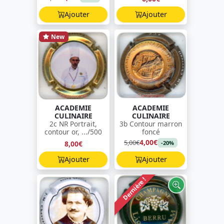
Ajouter
Ajouter
New
ACADEMIE
ACADEMIE
CULINAIRE
CULINAIRE
2c NR Portrait,
3b Contour marron
contour or, .../500
foncé
4,00€
5,00€
8,00€
-20%
Ajouter
Ajouter
Dernière !