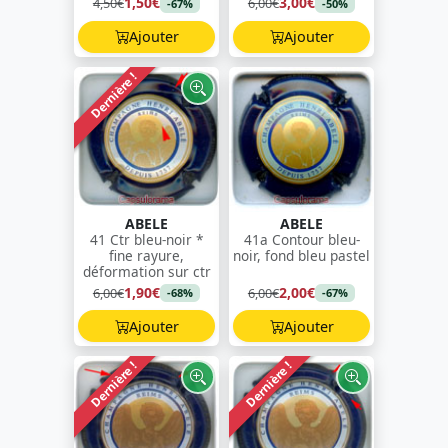
1,50€
3,00€
4,50€
6,00€
-67%
-50%
Ajouter
Ajouter
Dernière !
ABELE
ABELE
41 Ctr bleu-noir *
41a Contour bleu-
fine rayure,
noir, fond bleu pastel
déformation sur ctr
1,90€
2,00€
6,00€
6,00€
-68%
-67%
Ajouter
Ajouter
Dernière !
Dernière !