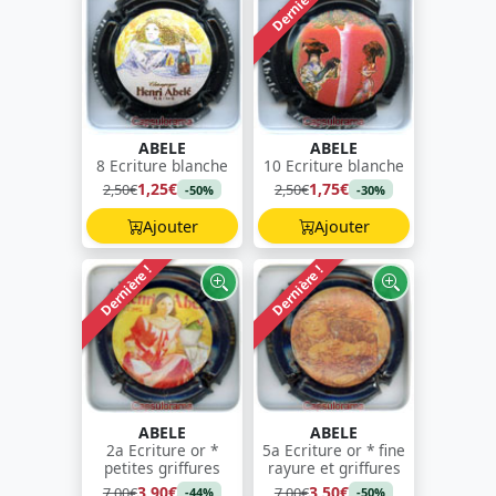
Dernière !
ABELE
ABELE
8 Ecriture blanche
10 Ecriture blanche
1,25€
1,75€
2,50€
2,50€
-50%
-30%
Ajouter
Ajouter
Dernière !
Dernière !
ABELE
ABELE
2a Ecriture or *
5a Ecriture or * fine
petites griffures
rayure et griffures
3,90€
3,50€
7,00€
7,00€
-44%
-50%