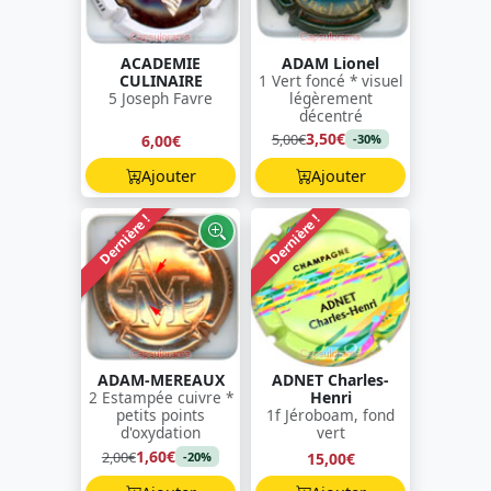
ACADEMIE
ADAM Lionel
CULINAIRE
1 Vert foncé * visuel
5 Joseph Favre
légèrement
décentré
3,50€
5,00€
6,00€
-30%
Ajouter
Ajouter
Dernière !
Dernière !
ADAM-MEREAUX
ADNET Charles-
2 Estampée cuivre *
Henri
petits points
1f Jéroboam, fond
d'oxydation
vert
1,60€
2,00€
15,00€
-20%