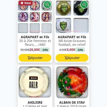
New
AGRAPART et Fils
AGRAPART et Fils
20 à 20e Femmes et
NR Avize-Grauves
fleurs, .../480
football, en relief
20,00€
3,00€
30,00€
4,50€
-33%
-33%
Ajouter
Ajouter
AKILEIRE
ALBAN DE STAV
1 Crème et noir
2 Voeux 2019 (num.