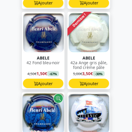
Ajouter
Ajouter
Dernière !
ABELE
ABELE
42 Fond bleu-noir
42a Ange gris pâle,
fond crème pâle
1,50€
3,50€
4,50€
5,00€
-67%
-30%
Ajouter
Ajouter