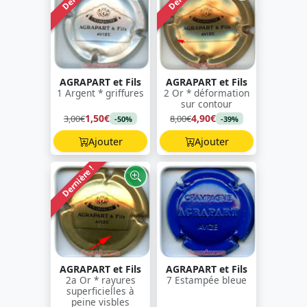
AGRAPART et Fils
AGRAPART et Fils
1 Argent * griffures
2 Or * déformation
sur contour
1,50€
4,90€
3,00€
8,00€
-50%
-39%
Ajouter
Ajouter
Dernière !
AGRAPART et Fils
AGRAPART et Fils
2a Or * rayures
7 Estampée bleue
superficielles à
peine visbles