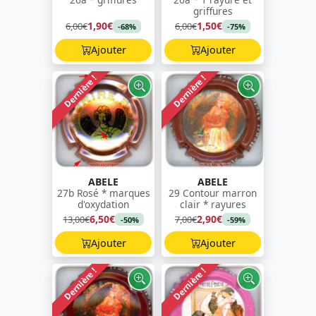
griffures
1,90€
1,50€
6,00€
6,00€
-68%
-75%
Ajouter
Ajouter
Dernière !
Dernière !
ABELE
ABELE
27b Rosé * marques
29 Contour marron
d'oxydation
clair * rayures
6,50€
2,90€
13,00€
7,00€
-50%
-59%
Ajouter
Ajouter
Dernière !
Dernière !