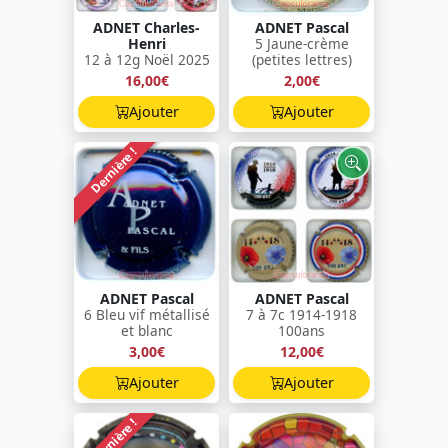
ADNET Charles-
ADNET Pascal
Henri
5 Jaune-crème
12 à 12g Noël 2025
(petites lettres)
16,00€
2,00€
Ajouter
Ajouter
Dernière !
ADNET Pascal
ADNET Pascal
6 Bleu vif métallisé
7 à 7c 1914-1918
et blanc
100ans
3,00€
12,00€
Ajouter
Ajouter
Dernière !