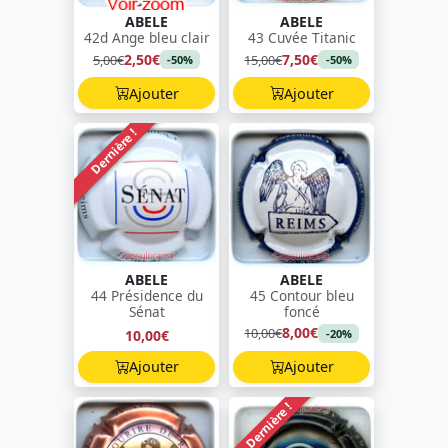
ABELE
ABELE
42d Ange bleu clair
43 Cuvée Titanic
2,50€
7,50€
5,00€
15,00€
-50%
-50%
Ajouter
Ajouter
Dernière !
ABELE
ABELE
44 Présidence du
45 Contour bleu
Sénat
foncé
8,00€
10,00€
10,00€
-20%
Ajouter
Ajouter
Dernière !