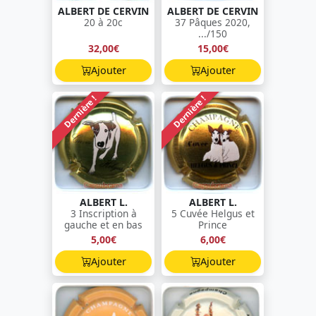
ALBERT DE CERVIN
ALBERT DE CERVIN
20 à 20c
37 Pâques 2020,
.../150
32,00€
15,00€
Ajouter
Ajouter
Dernière !
Dernière !
ALBERT L.
ALBERT L.
3 Inscription à
5 Cuvée Helgus et
gauche et en bas
Prince
5,00€
6,00€
Ajouter
Ajouter