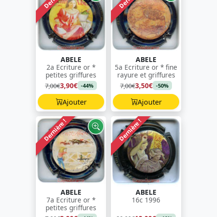
ABELE
ABELE
2a Ecriture or *
5a Ecriture or * fine
petites griffures
rayure et griffures
3,90€
3,50€
7,00€
7,00€
-44%
-50%
Ajouter
Ajouter
Dernière !
Dernière !
ABELE
ABELE
7a Ecriture or *
16c 1996
petites griffures