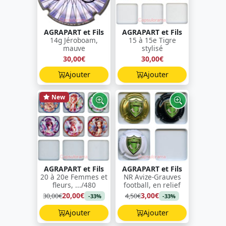
AGRAPART et Fils
AGRAPART et Fils
14g Jéroboam,
15 à 15e Tigre
mauve
stylisé
30,00€
30,00€
Ajouter
Ajouter
New
AGRAPART et Fils
AGRAPART et Fils
20 à 20e Femmes et
NR Avize-Grauves
fleurs, .../480
football, en relief
20,00€
3,00€
30,00€
4,50€
-33%
-33%
Ajouter
Ajouter