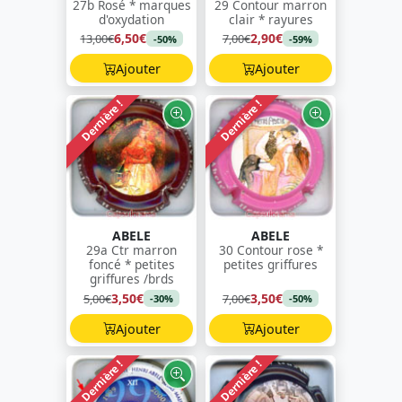
27b Rosé * marques
29 Contour marron
d'oxydation
clair * rayures
6,50€
2,90€
13,00€
7,00€
-50%
-59%
Ajouter
Ajouter
Dernière !
Dernière !
ABELE
ABELE
29a Ctr marron
30 Contour rose *
foncé * petites
petites griffures
griffures /brds
3,50€
3,50€
5,00€
7,00€
-30%
-50%
Ajouter
Ajouter
Dernière !
Dernière !