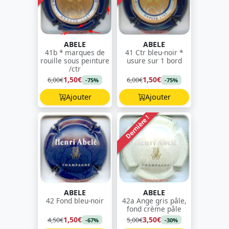
ABELE
ABELE
41b * marques de
41 Ctr bleu-noir *
rouille sous peinture
usure sur 1 bord
/ctr
1,50€
1,50€
6,00€
6,00€
-75%
-75%
Ajouter
Ajouter
Dernière !
ABELE
ABELE
42 Fond bleu-noir
42a Ange gris pâle,
fond crème pâle
1,50€
3,50€
4,50€
5,00€
-67%
-30%