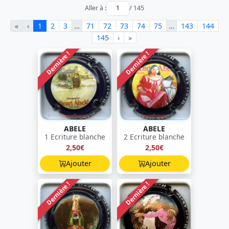
Aller à :
/ 145
«
‹
1
2
3
…
71
72
73
74
75
…
143
144
145
›
»
Dernière !
Dernière !
ABELE
ABELE
1 Ecriture blanche
2 Ecriture blanche
2,50€
2,50€
Ajouter
Ajouter
Dernière !
Dernière !