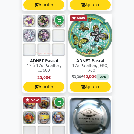
Ajouter
Ajouter
New
ADNET Pascal
ADNET Pascal
17 à 17d Papillon,
17e Papillon, JERO,
.../600
.../60
40,00€
50,00€
25,00€
-20%
Ajouter
Ajouter
New