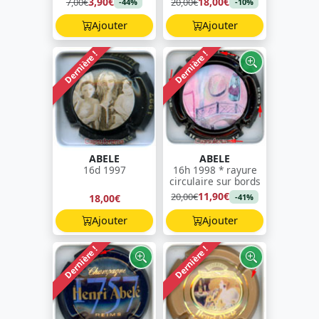
3,90€
18,00€
7,00€
20,00€
-44%
-10%
Ajouter
Ajouter
Dernière !
Dernière !
ABELE
ABELE
16d 1997
16h 1998 * rayure
circulaire sur bords
11,90€
20,00€
18,00€
-41%
Ajouter
Ajouter
Dernière !
Dernière !