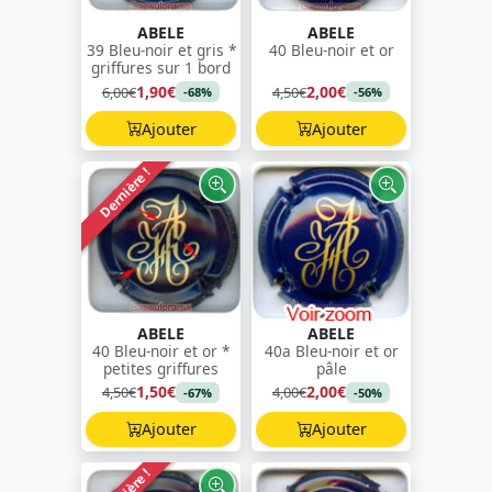
ABELE
ABELE
39 Bleu-noir et gris *
40 Bleu-noir et or
griffures sur 1 bord
1,90€
2,00€
6,00€
4,50€
-68%
-56%
Ajouter
Ajouter
Dernière !
ABELE
ABELE
40 Bleu-noir et or *
40a Bleu-noir et or
petites griffures
pâle
1,50€
2,00€
4,50€
4,00€
-67%
-50%
Ajouter
Ajouter