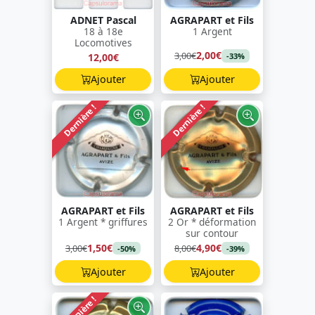
ADNET Pascal
AGRAPART et Fils
18 à 18e
1 Argent
Locomotives
2,00€
3,00€
12,00€
-33%
Ajouter
Ajouter
Dernière !
Dernière !
AGRAPART et Fils
AGRAPART et Fils
1 Argent * griffures
2 Or * déformation
sur contour
1,50€
4,90€
3,00€
8,00€
-50%
-39%
Ajouter
Ajouter
Dernière !