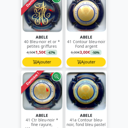
Dernière !
ABELE
ABELE
40 Bleu-noir et or *
41 Contour bleu-noir
petites griffures
Fond argent
1,50€
3,00€
4,50€
6,00€
-67%
-50%
Ajouter
Ajouter
Dernière !
ABELE
ABELE
41 Ctr bleu-noir *
41a Contour bleu-
fine rayure,
noir, fond bleu pastel