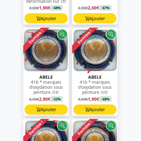
déformation sur ctr
1,90€
2,00€
6,00€
6,00€
-68%
-67%
Ajouter
Ajouter
Dernière !
Dernière !
ABELE
ABELE
41b * marques
41b * marques
d'oxydation sous
d'oxydation sous
peinture /ctr
peinture /ctr
2,90€
1,90€
6,00€
6,00€
-52%
-68%
Ajouter
Ajouter
Dernière !
Dernière !