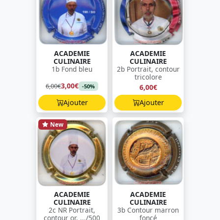
ACADEMIE
ACADEMIE
CULINAIRE
CULINAIRE
1b Fond bleu
2b Portrait, contour
tricolore
3,00€
6,00€
6,00€
-50%
Ajouter
Ajouter
New
ACADEMIE
ACADEMIE
CULINAIRE
CULINAIRE
2c NR Portrait,
3b Contour marron
contour or, .../500
foncé