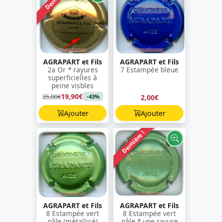
AGRAPART et Fils
AGRAPART et Fils
2a Or * rayures
7 Estampée bleue
superficielles à
peine visbles
19,90€
35,00€
2,00€
-43%
Ajouter
Ajouter
Dernière !
AGRAPART et Fils
AGRAPART et Fils
8 Estampée vert
8 Estampée vert
pâle (métallisé)
pâle * une rayure