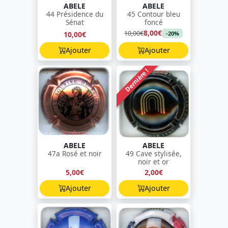
ABELE
ABELE
44 Présidence du
45 Contour bleu
Sénat
foncé
8,00€
10,00€
10,00€
-20%
Ajouter
Ajouter
Dernière !
ABELE
ABELE
47a Rosé et noir
49 Cave stylisée,
noir et or
5,00€
2,00€
Ajouter
Ajouter