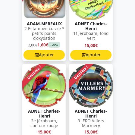
ADAM-MEREAUX
ADNET Charles-
2 Estampée cuivre *
Henri
petits points
1f Jéroboam, fond
d'oxydation
vert
1,60€
2,00€
15,00€
-20%
Ajouter
Ajouter
Dernière !
Dernière !
ADNET Charles-
ADNET Charles-
Henri
Henri
2e Jéroboam,
9 JERO Villers
contour rouge
Marmery
15,00€
15,00€