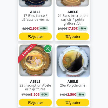
ABELE
ABELE
17 Bleu foncé *
21 Sans inscription
défauts de vernis
sur ctr * petite
griffure /ctr
2,90€
17,80€
5,00€
24,00€
-42%
-26%
Ajouter
Ajouter
Dernière !
ABELE
ABELE
22 Inscription Abelé
26a Polychrome
or * griffures
8,50€
2,50€
17,00€
6,00€
-50%
-58%
Ajouter
Ajouter