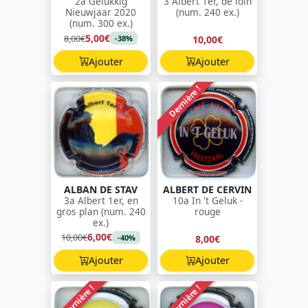
2a Gelukkig
3 Albert 1er, de loin
Nieuwjaar 2020
(num. 240 ex.)
(num. 300 ex.)
5,00€
8,00€
10,00€
-38%
Ajouter
Ajouter
Dernière !
ALBAN DE STAV
ALBERT DE CERVIN
3a Albert 1er, en
10a In 't Geluk -
gros plan (num. 240
rouge
ex.)
6,00€
10,00€
8,00€
-40%
Ajouter
Ajouter
Dernière !
Dernière !