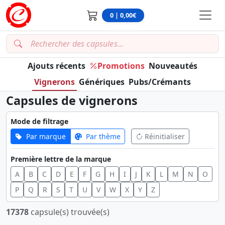
0 | 0,00€
Ajouts récents
Promotions
Nouveautés
Vignerons
Génériques
Pubs/Crémants
Capsules de vignerons
Mode de filtrage
Par marque
Par thème
Réinitialiser
Première lettre de la marque
A
B
C
D
E
F
G
H
I
J
K
L
M
N
O
P
Q
R
S
T
U
V
W
X
Y
Z
17378
capsule(s) trouvée(s)