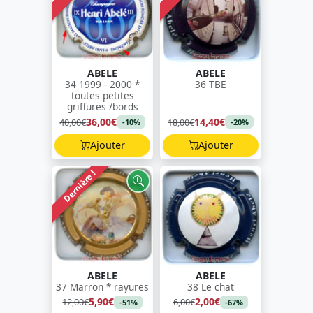
ABELE
ABELE
34 1999 - 2000 *
36 TBE
toutes petites
griffures /bords
36,00€
14,40€
40,00€
18,00€
-10%
-20%
Ajouter
Ajouter
Dernière !
ABELE
ABELE
37 Marron * rayures
38 Le chat
5,90€
2,00€
12,00€
6,00€
-51%
-67%