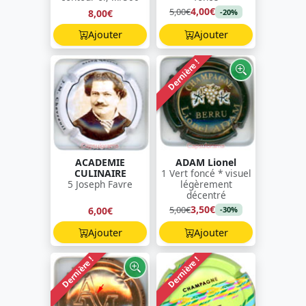
4,00€
5,00€
8,00€
-20%
Ajouter
Ajouter
Dernière !
ACADEMIE
ADAM Lionel
CULINAIRE
1 Vert foncé * visuel
5 Joseph Favre
légèrement
décentré
3,50€
5,00€
6,00€
-30%
Ajouter
Ajouter
Dernière !
Dernière !