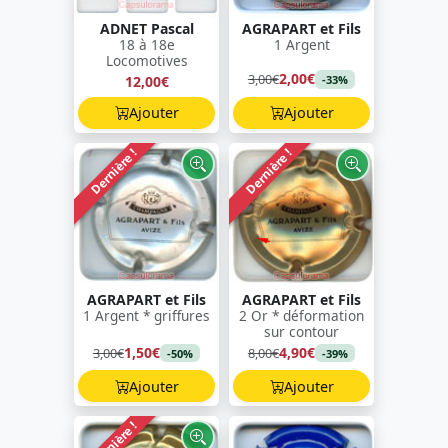
ADNET Pascal
AGRAPART et Fils
18 à 18e
1 Argent
Locomotives
2,00€
3,00€
12,00€
-33%
Ajouter
Ajouter
Dernière !
Dernière !
AGRAPART et Fils
AGRAPART et Fils
1 Argent * griffures
2 Or * déformation
sur contour
1,50€
4,90€
3,00€
8,00€
-50%
-39%
Ajouter
Ajouter
Dernière !