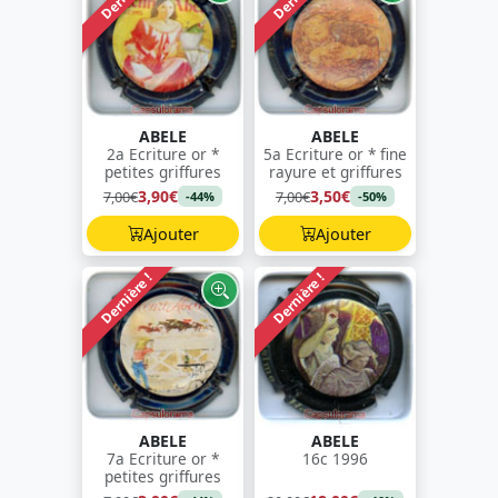
ABELE
ABELE
2a Ecriture or *
5a Ecriture or * fine
petites griffures
rayure et griffures
3,90€
3,50€
7,00€
7,00€
-44%
-50%
Ajouter
Ajouter
Dernière !
Dernière !
ABELE
ABELE
7a Ecriture or *
16c 1996
petites griffures