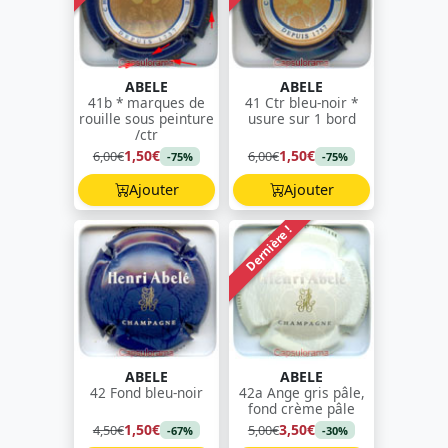
ABELE
ABELE
41b * marques de
41 Ctr bleu-noir *
rouille sous peinture
usure sur 1 bord
/ctr
1,50€
1,50€
6,00€
6,00€
-75%
-75%
Ajouter
Ajouter
Dernière !
ABELE
ABELE
42 Fond bleu-noir
42a Ange gris pâle,
fond crème pâle
1,50€
3,50€
4,50€
5,00€
-67%
-30%