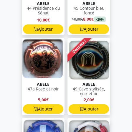
ABELE
ABELE
44 Présidence du
45 Contour bleu
Sénat
foncé
8,00€
10,00€
10,00€
-20%
Ajouter
Ajouter
Dernière !
ABELE
ABELE
47a Rosé et noir
49 Cave stylisée,
noir et or
5,00€
2,00€
Ajouter
Ajouter