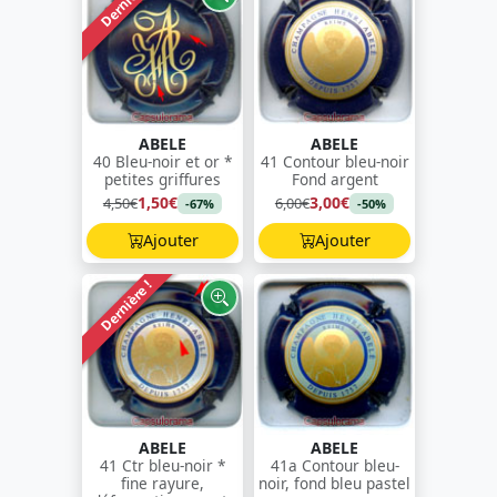
Dernière !
ABELE
ABELE
40 Bleu-noir et or *
41 Contour bleu-noir
petites griffures
Fond argent
1,50€
3,00€
4,50€
6,00€
-67%
-50%
Ajouter
Ajouter
Dernière !
ABELE
ABELE
41 Ctr bleu-noir *
41a Contour bleu-
fine rayure,
noir, fond bleu pastel