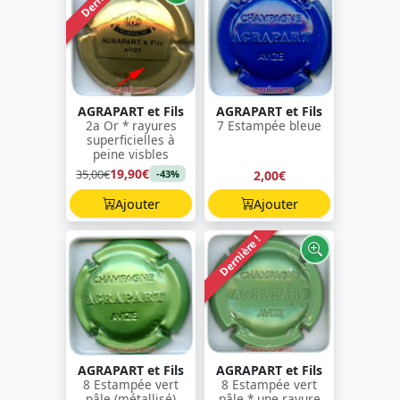
AGRAPART et Fils
AGRAPART et Fils
2a Or * rayures
7 Estampée bleue
superficielles à
peine visbles
19,90€
35,00€
2,00€
-43%
Ajouter
Ajouter
Dernière !
AGRAPART et Fils
AGRAPART et Fils
8 Estampée vert
8 Estampée vert
pâle (métallisé)
pâle * une rayure