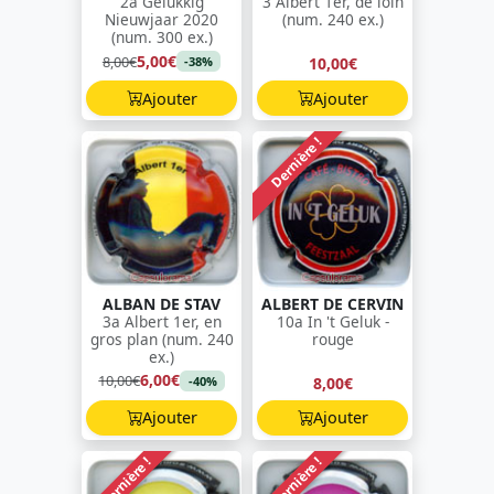
2a Gelukkig
3 Albert 1er, de loin
Nieuwjaar 2020
(num. 240 ex.)
(num. 300 ex.)
5,00€
8,00€
10,00€
-38%
Ajouter
Ajouter
Dernière !
ALBAN DE STAV
ALBERT DE CERVIN
3a Albert 1er, en
10a In 't Geluk -
gros plan (num. 240
rouge
ex.)
6,00€
10,00€
8,00€
-40%
Ajouter
Ajouter
Dernière !
Dernière !