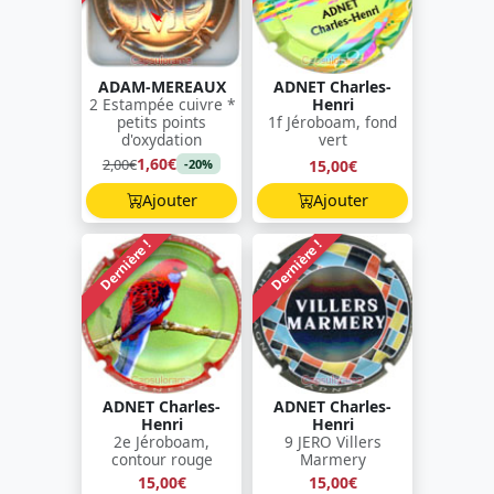
ADAM-MEREAUX
ADNET Charles-
2 Estampée cuivre *
Henri
petits points
1f Jéroboam, fond
d'oxydation
vert
1,60€
2,00€
15,00€
-20%
Ajouter
Ajouter
Dernière !
Dernière !
ADNET Charles-
ADNET Charles-
Henri
Henri
2e Jéroboam,
9 JERO Villers
contour rouge
Marmery
15,00€
15,00€