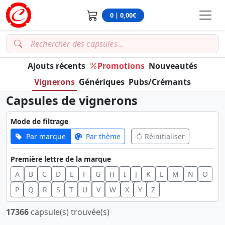
0 | 0,00€
Ajouts récents
Promotions
Nouveautés
Vignerons
Génériques
Pubs/Crémants
Capsules de vignerons
Mode de filtrage
Par marque
Par thème
Réinitialiser
Première lettre de la marque
A
B
C
D
E
F
G
H
I
J
K
L
M
N
O
P
Q
R
S
T
U
V
W
X
Y
Z
17366
capsule(s) trouvée(s)