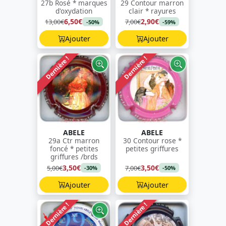
27b Rosé * marques
29 Contour marron
d'oxydation
clair * rayures
6,50€
2,90€
13,00€
7,00€
-50%
-59%
Ajouter
Ajouter
Dernière !
Dernière !
ABELE
ABELE
29a Ctr marron
30 Contour rose *
foncé * petites
petites griffures
griffures /brds
3,50€
3,50€
5,00€
7,00€
-30%
-50%
Ajouter
Ajouter
Dernière !
Dernière !