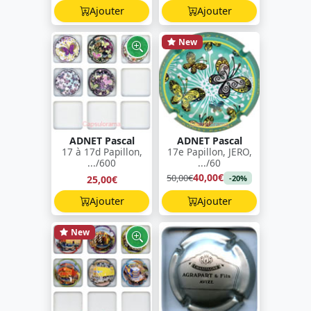
Ajouter
Ajouter
New
ADNET Pascal
ADNET Pascal
17 à 17d Papillon,
17e Papillon, JERO,
.../600
.../60
40,00€
50,00€
25,00€
-20%
Ajouter
Ajouter
New