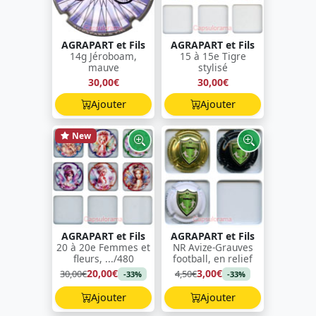
AGRAPART et Fils
AGRAPART et Fils
14g Jéroboam,
15 à 15e Tigre
mauve
stylisé
30,00€
30,00€
Ajouter
Ajouter
New
AGRAPART et Fils
AGRAPART et Fils
20 à 20e Femmes et
NR Avize-Grauves
fleurs, .../480
football, en relief
20,00€
3,00€
30,00€
4,50€
-33%
-33%
Ajouter
Ajouter