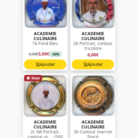
ACADEMIE
ACADEMIE
CULINAIRE
CULINAIRE
1b Fond bleu
2b Portrait, contour
tricolore
3,00€
6,00€
6,00€
-50%
Ajouter
Ajouter
New
ACADEMIE
ACADEMIE
CULINAIRE
CULINAIRE
2c NR Portrait,
3b Contour marron
contour or, .../500
foncé