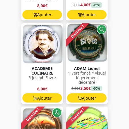
4,00€
5,00€
8,00€
-20%
Ajouter
Ajouter
Dernière !
ACADEMIE
ADAM Lionel
CULINAIRE
1 Vert foncé * visuel
5 Joseph Favre
légèrement
décentré
3,50€
5,00€
6,00€
-30%
Ajouter
Ajouter
Dernière !
Dernière !