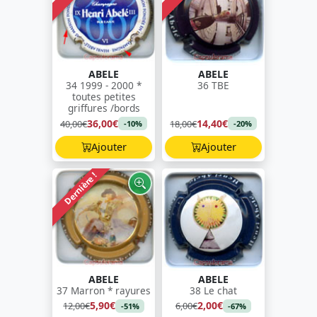
ABELE
ABELE
34 1999 - 2000 *
36 TBE
toutes petites
griffures /bords
36,00€
14,40€
40,00€
18,00€
-10%
-20%
Ajouter
Ajouter
Dernière !
ABELE
ABELE
37 Marron * rayures
38 Le chat
5,90€
2,00€
12,00€
6,00€
-51%
-67%