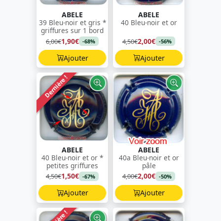
ABELE
ABELE
39 Bleu-noir et gris *
40 Bleu-noir et or
griffures sur 1 bord
1,90€
2,00€
6,00€
4,50€
-68%
-56%
Ajouter
Ajouter
Dernière !
ABELE
ABELE
40 Bleu-noir et or *
40a Bleu-noir et or
petites griffures
pâle
1,50€
2,00€
4,50€
4,00€
-67%
-50%
Ajouter
Ajouter