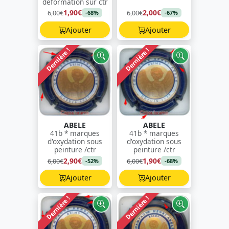
déformation sur ctr
1,90€
2,00€
6,00€
6,00€
-68%
-67%
Ajouter
Ajouter
Dernière !
Dernière !
ABELE
ABELE
41b * marques
41b * marques
d'oxydation sous
d'oxydation sous
peinture /ctr
peinture /ctr
2,90€
1,90€
6,00€
6,00€
-52%
-68%
Ajouter
Ajouter
Dernière !
Dernière !