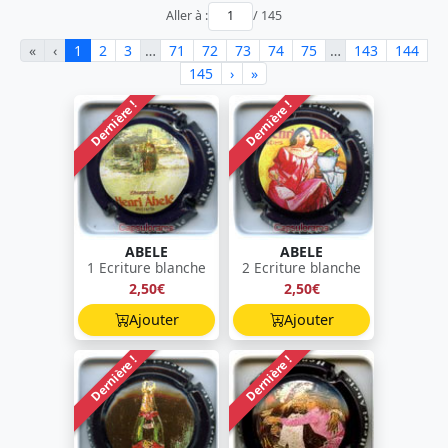
Aller à :
/ 145
«
‹
1
2
3
…
71
72
73
74
75
…
143
144
145
›
»
Dernière !
Dernière !
ABELE
ABELE
1 Ecriture blanche
2 Ecriture blanche
2,50€
2,50€
Ajouter
Ajouter
Dernière !
Dernière !