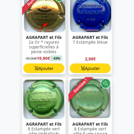
AGRAPART et Fils
AGRAPART et Fils
2a Or * rayures
7 Estampée bleue
superficielles à
peine visbles
19,90€
35,00€
2,00€
-43%
Ajouter
Ajouter
Dernière !
AGRAPART et Fils
AGRAPART et Fils
8 Estampée vert
8 Estampée vert
pâle (métallisé)
pâle * une rayure