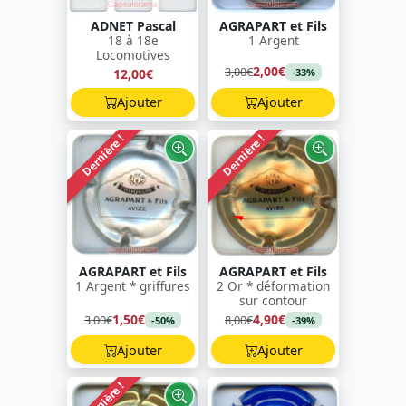
ADNET Pascal
AGRAPART et Fils
18 à 18e
1 Argent
Locomotives
2,00€
3,00€
12,00€
-33%
Ajouter
Ajouter
Dernière !
Dernière !
AGRAPART et Fils
AGRAPART et Fils
1 Argent * griffures
2 Or * déformation
sur contour
1,50€
4,90€
3,00€
8,00€
-50%
-39%
Ajouter
Ajouter
Dernière !