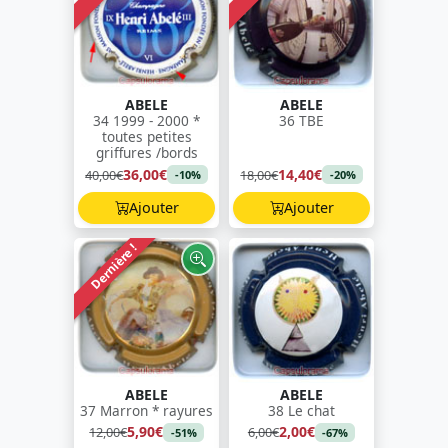
ABELE
ABELE
34 1999 - 2000 *
36 TBE
toutes petites
griffures /bords
36,00€
14,40€
40,00€
18,00€
-10%
-20%
Ajouter
Ajouter
Dernière !
ABELE
ABELE
37 Marron * rayures
38 Le chat
5,90€
2,00€
12,00€
6,00€
-51%
-67%