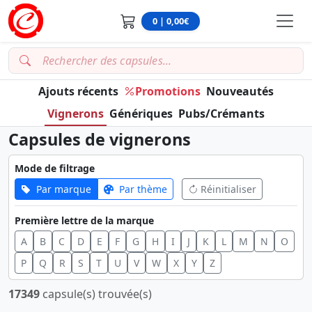
0 | 0,00€
Ajouts récents
Promotions
Nouveautés
Vignerons
Génériques
Pubs/Crémants
Capsules de vignerons
Mode de filtrage
Par marque
Par thème
Réinitialiser
Première lettre de la marque
A
B
C
D
E
F
G
H
I
J
K
L
M
N
O
P
Q
R
S
T
U
V
W
X
Y
Z
17349
capsule(s) trouvée(s)