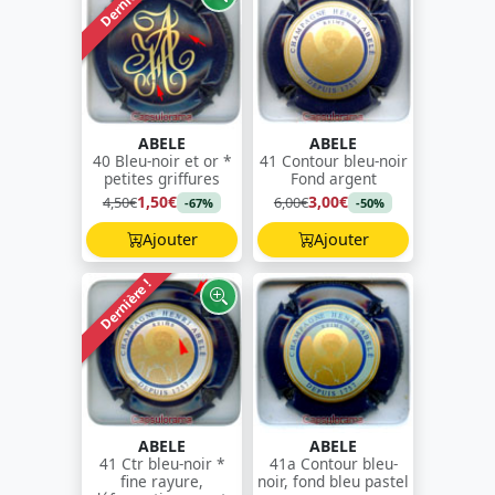
Dernière !
ABELE
ABELE
40 Bleu-noir et or *
41 Contour bleu-noir
petites griffures
Fond argent
1,50€
3,00€
4,50€
6,00€
-67%
-50%
Ajouter
Ajouter
Dernière !
ABELE
ABELE
41 Ctr bleu-noir *
41a Contour bleu-
fine rayure,
noir, fond bleu pastel