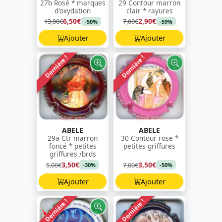
27b Rosé * marques
29 Contour marron
d'oxydation
clair * rayures
6,50€
2,90€
13,00€
7,00€
-50%
-59%
Ajouter
Ajouter
Dernière !
Dernière !
ABELE
ABELE
29a Ctr marron
30 Contour rose *
foncé * petites
petites griffures
griffures /brds
3,50€
3,50€
5,00€
7,00€
-30%
-50%
Ajouter
Ajouter
Dernière !
Dernière !