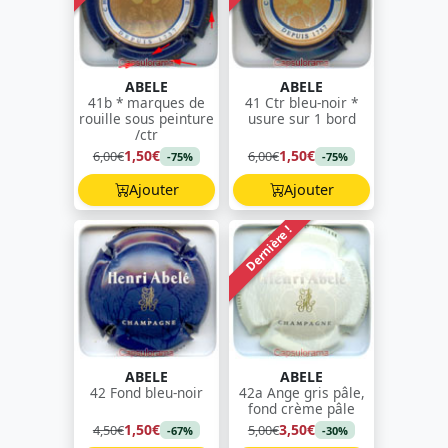
ABELE
ABELE
41b * marques de
41 Ctr bleu-noir *
rouille sous peinture
usure sur 1 bord
/ctr
1,50€
1,50€
6,00€
6,00€
-75%
-75%
Ajouter
Ajouter
Dernière !
ABELE
ABELE
42 Fond bleu-noir
42a Ange gris pâle,
fond crème pâle
1,50€
3,50€
4,50€
5,00€
-67%
-30%