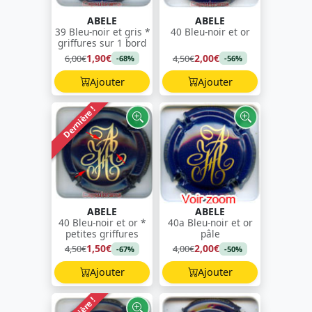
ABELE
ABELE
39 Bleu-noir et gris *
40 Bleu-noir et or
griffures sur 1 bord
1,90€
2,00€
6,00€
4,50€
-68%
-56%
Ajouter
Ajouter
Dernière !
ABELE
ABELE
40 Bleu-noir et or *
40a Bleu-noir et or
petites griffures
pâle
1,50€
2,00€
4,50€
4,00€
-67%
-50%
Ajouter
Ajouter