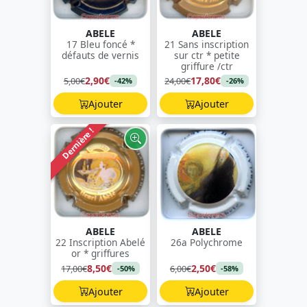
ABELE
ABELE
17 Bleu foncé *
21 Sans inscription
défauts de vernis
sur ctr * petite
griffure /ctr
2,90€
17,80€
5,00€
24,00€
-42%
-26%
Ajouter
Ajouter
Dernière !
ABELE
ABELE
22 Inscription Abelé
26a Polychrome
or * griffures
8,50€
2,50€
17,00€
6,00€
-50%
-58%
Ajouter
Ajouter