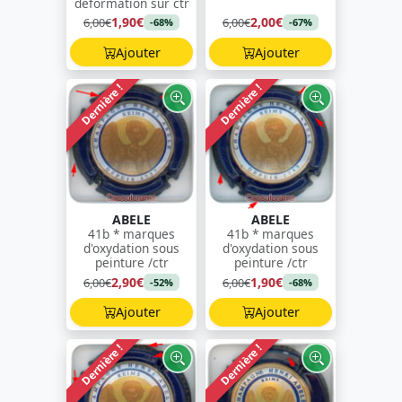
déformation sur ctr
1,90€
2,00€
6,00€
6,00€
-68%
-67%
Ajouter
Ajouter
Dernière !
Dernière !
ABELE
ABELE
41b * marques
41b * marques
d'oxydation sous
d'oxydation sous
peinture /ctr
peinture /ctr
2,90€
1,90€
6,00€
6,00€
-52%
-68%
Ajouter
Ajouter
Dernière !
Dernière !