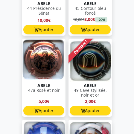
ABELE
ABELE
44 Présidence du
45 Contour bleu
Sénat
foncé
8,00€
10,00€
10,00€
-20%
Ajouter
Ajouter
Dernière !
ABELE
ABELE
47a Rosé et noir
49 Cave stylisée,
noir et or
5,00€
2,00€
Ajouter
Ajouter