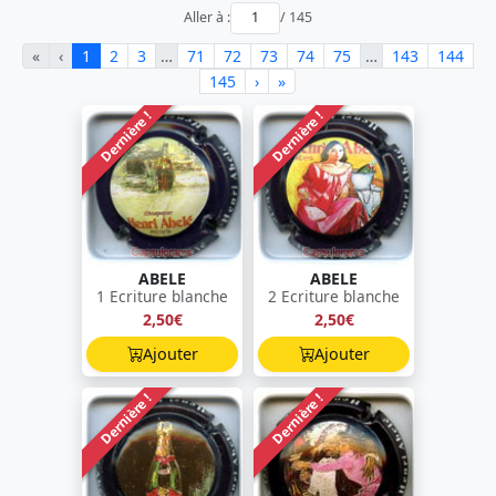
Aller à :
/ 145
«
‹
1
2
3
…
71
72
73
74
75
…
143
144
145
›
»
Dernière !
Dernière !
ABELE
ABELE
1 Ecriture blanche
2 Ecriture blanche
2,50€
2,50€
Ajouter
Ajouter
Dernière !
Dernière !