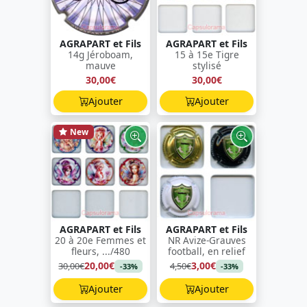
AGRAPART et Fils
AGRAPART et Fils
14g Jéroboam,
15 à 15e Tigre
mauve
stylisé
30,00€
30,00€
Ajouter
Ajouter
New
AGRAPART et Fils
AGRAPART et Fils
20 à 20e Femmes et
NR Avize-Grauves
fleurs, .../480
football, en relief
20,00€
3,00€
30,00€
4,50€
-33%
-33%
Ajouter
Ajouter