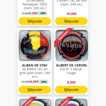
2a Gelukkig
3 Albert 1er, de loin
Nieuwjaar 2020
(num. 240 ex.)
(num. 300 ex.)
5,00€
8,00€
10,00€
-38%
Ajouter
Ajouter
Dernière !
ALBAN DE STAV
ALBERT DE CERVIN
3a Albert 1er, en
10a In 't Geluk -
gros plan (num. 240
rouge
ex.)
6,00€
10,00€
8,00€
-40%
Ajouter
Ajouter
Dernière !
Dernière !