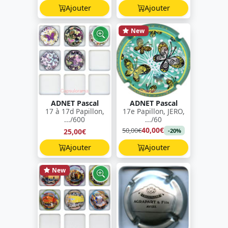
Ajouter
Ajouter
New
ADNET Pascal
ADNET Pascal
17 à 17d Papillon,
17e Papillon, JERO,
.../600
.../60
40,00€
50,00€
25,00€
-20%
Ajouter
Ajouter
New