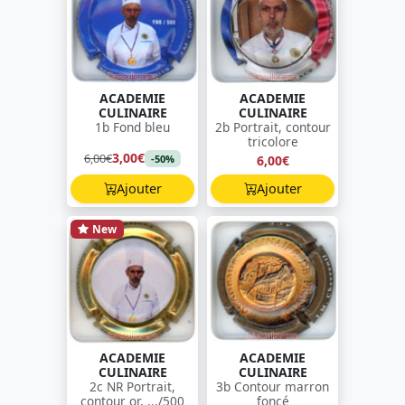
ACADEMIE
ACADEMIE
CULINAIRE
CULINAIRE
1b Fond bleu
2b Portrait, contour
tricolore
3,00€
6,00€
6,00€
-50%
Ajouter
Ajouter
New
ACADEMIE
ACADEMIE
CULINAIRE
CULINAIRE
2c NR Portrait,
3b Contour marron
contour or, .../500
foncé