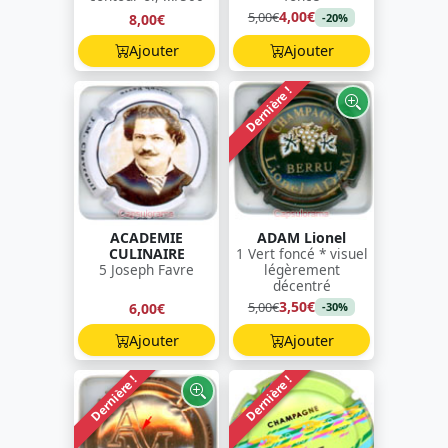
4,00€
5,00€
8,00€
-20%
Ajouter
Ajouter
Dernière !
ACADEMIE
ADAM Lionel
CULINAIRE
1 Vert foncé * visuel
5 Joseph Favre
légèrement
décentré
3,50€
5,00€
6,00€
-30%
Ajouter
Ajouter
Dernière !
Dernière !