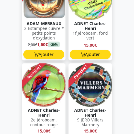
ADAM-MEREAUX
ADNET Charles-
2 Estampée cuivre *
Henri
petits points
1f Jéroboam, fond
d'oxydation
vert
1,60€
2,00€
15,00€
-20%
Ajouter
Ajouter
Dernière !
Dernière !
ADNET Charles-
ADNET Charles-
Henri
Henri
2e Jéroboam,
9 JERO Villers
contour rouge
Marmery
15,00€
15,00€