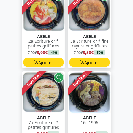
ABELE
ABELE
2a Ecriture or *
5a Ecriture or * fine
petites griffures
rayure et griffures
3,90€
3,50€
7,00€
7,00€
-44%
-50%
Ajouter
Ajouter
Dernière !
Dernière !
ABELE
ABELE
7a Ecriture or *
16c 1996
petites griffures