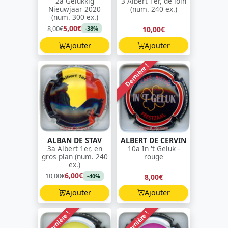
2a Gelukkig
3 Albert 1er, de loin
Nieuwjaar 2020
(num. 240 ex.)
(num. 300 ex.)
5,00€
8,00€
10,00€
-38%
Ajouter
Ajouter
Dernière !
ALBAN DE STAV
ALBERT DE CERVIN
3a Albert 1er, en
10a In 't Geluk -
gros plan (num. 240
rouge
ex.)
6,00€
10,00€
8,00€
-40%
Ajouter
Ajouter
Dernière !
Dernière !