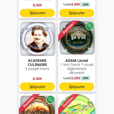
4,00€
5,00€
8,00€
-20%
Ajouter
Ajouter
Dernière !
ACADEMIE
ADAM Lionel
CULINAIRE
1 Vert foncé * visuel
5 Joseph Favre
légèrement
décentré
3,50€
5,00€
6,00€
-30%
Ajouter
Ajouter
Dernière !
Dernière !