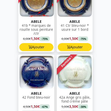
ABELE
ABELE
41b * marques de
41 Ctr bleu-noir *
rouille sous peinture
usure sur 1 bord
/ctr
1,50€
1,50€
6,00€
6,00€
-75%
-75%
Ajouter
Ajouter
Dernière !
ABELE
ABELE
42 Fond bleu-noir
42a Ange gris pâle,
fond crème pâle
1,50€
3,50€
4,50€
5,00€
-67%
-30%