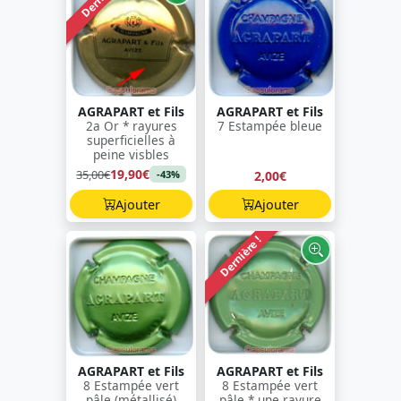
AGRAPART et Fils
AGRAPART et Fils
2a Or * rayures
7 Estampée bleue
superficielles à
peine visbles
19,90€
35,00€
2,00€
-43%
Ajouter
Ajouter
Dernière !
AGRAPART et Fils
AGRAPART et Fils
8 Estampée vert
8 Estampée vert
pâle (métallisé)
pâle * une rayure