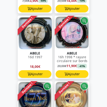
3,90€
18,00€
7,00€
20,00€
-44%
-10%
Ajouter
Ajouter
Dernière !
Dernière !
ABELE
ABELE
16d 1997
16h 1998 * rayure
circulaire sur bords
11,90€
20,00€
18,00€
-41%
Ajouter
Ajouter
Dernière !
Dernière !