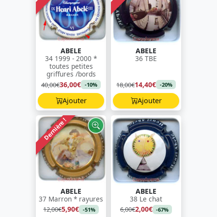
ABELE
ABELE
34 1999 - 2000 *
36 TBE
toutes petites
griffures /bords
36,00€
14,40€
40,00€
18,00€
-10%
-20%
Ajouter
Ajouter
Dernière !
ABELE
ABELE
37 Marron * rayures
38 Le chat
5,90€
2,00€
12,00€
6,00€
-51%
-67%