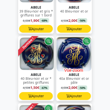
ABELE
ABELE
39 Bleu-noir et gris *
40 Bleu-noir et or
griffures sur 1 bord
1,90€
2,00€
6,00€
4,50€
-68%
-56%
Ajouter
Ajouter
Dernière !
ABELE
ABELE
40 Bleu-noir et or *
40a Bleu-noir et or
petites griffures
pâle
1,50€
2,00€
4,50€
4,00€
-67%
-50%
Ajouter
Ajouter