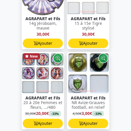
AGRAPART et Fils
AGRAPART et Fils
14g Jéroboam,
15 à 15e Tigre
mauve
stylisé
30,00€
30,00€
Ajouter
Ajouter
New
AGRAPART et Fils
AGRAPART et Fils
20 à 20e Femmes et
NR Avize-Grauves
fleurs, .../480
football, en relief
20,00€
3,00€
30,00€
4,50€
-33%
-33%
Ajouter
Ajouter