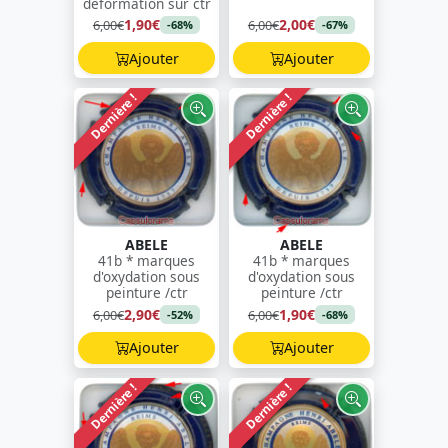
déformation sur ctr
1,90€
2,00€
6,00€
6,00€
-68%
-67%
Ajouter
Ajouter
Dernière !
Dernière !
ABELE
ABELE
41b * marques
41b * marques
d'oxydation sous
d'oxydation sous
peinture /ctr
peinture /ctr
2,90€
1,90€
6,00€
6,00€
-52%
-68%
Ajouter
Ajouter
Dernière !
Dernière !