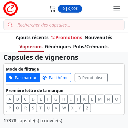
0 | 0,00€
Ajouts récents
Promotions
Nouveautés
Vignerons
Génériques
Pubs/Crémants
Capsules de vignerons
Mode de filtrage
Par marque
Par thème
Réinitialiser
Première lettre de la marque
A
B
C
D
E
F
G
H
I
J
K
L
M
N
O
P
Q
R
S
T
U
V
W
X
Y
Z
17378
capsule(s) trouvée(s)