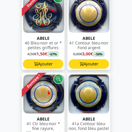
Dernière !
ABELE
ABELE
40 Bleu-noir et or *
41 Contour bleu-noir
petites griffures
Fond argent
1,50€
3,00€
4,50€
6,00€
-67%
-50%
Ajouter
Ajouter
Dernière !
ABELE
ABELE
41 Ctr bleu-noir *
41a Contour bleu-
fine rayure,
noir, fond bleu pastel