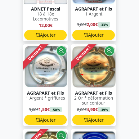
ADNET Pascal
AGRAPART et Fils
18 à 18e
1 Argent
Locomotives
2,00€
3,00€
12,00€
-33%
Ajouter
Ajouter
Dernière !
Dernière !
AGRAPART et Fils
AGRAPART et Fils
1 Argent * griffures
2 Or * déformation
sur contour
1,50€
4,90€
3,00€
8,00€
-50%
-39%
Ajouter
Ajouter
Dernière !