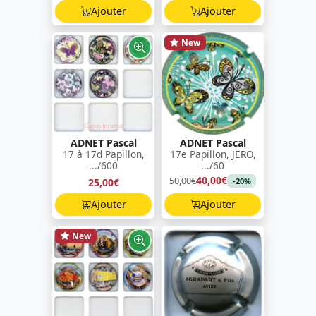
Ajouter
Ajouter
New
ADNET Pascal
ADNET Pascal
17 à 17d Papillon,
17e Papillon, JERO,
.../600
.../60
40,00€
50,00€
25,00€
-20%
Ajouter
Ajouter
New