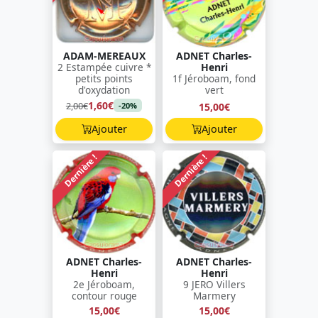
ADAM-MEREAUX
ADNET Charles-
2 Estampée cuivre *
Henri
petits points
1f Jéroboam, fond
d'oxydation
vert
1,60€
2,00€
15,00€
-20%
Ajouter
Ajouter
Dernière !
Dernière !
ADNET Charles-
ADNET Charles-
Henri
Henri
2e Jéroboam,
9 JERO Villers
contour rouge
Marmery
15,00€
15,00€