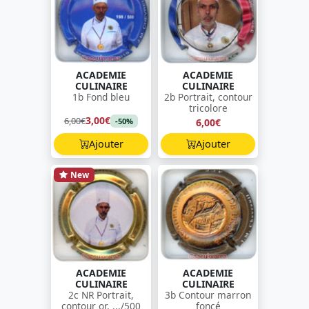
ACADEMIE
ACADEMIE
CULINAIRE
CULINAIRE
1b Fond bleu
2b Portrait, contour
tricolore
3,00€
6,00€
6,00€
-50%
Ajouter
Ajouter
New
ACADEMIE
ACADEMIE
CULINAIRE
CULINAIRE
2c NR Portrait,
3b Contour marron
contour or, .../500
foncé