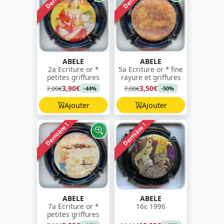
ABELE
ABELE
2a Ecriture or *
5a Ecriture or * fine
petites griffures
rayure et griffures
3,90€
3,50€
7,00€
7,00€
-44%
-50%
Ajouter
Ajouter
Dernière !
Dernière !
ABELE
ABELE
7a Ecriture or *
16c 1996
petites griffures