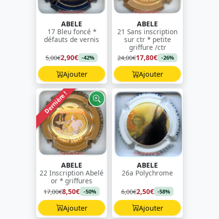
ABELE
ABELE
17 Bleu foncé *
21 Sans inscription
défauts de vernis
sur ctr * petite
griffure /ctr
2,90€
17,80€
5,00€
24,00€
-42%
-26%
Ajouter
Ajouter
Dernière !
ABELE
ABELE
22 Inscription Abelé
26a Polychrome
or * griffures
8,50€
2,50€
17,00€
6,00€
-50%
-58%
Ajouter
Ajouter