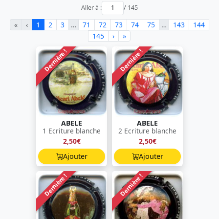
Aller à :
/ 145
«
‹
1
2
3
…
71
72
73
74
75
…
143
144
145
›
»
Dernière !
Dernière !
ABELE
ABELE
1 Ecriture blanche
2 Ecriture blanche
2,50€
2,50€
Ajouter
Ajouter
Dernière !
Dernière !