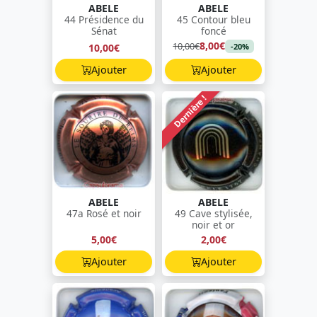
ABELE
ABELE
44 Présidence du
45 Contour bleu
Sénat
foncé
8,00€
10,00€
10,00€
-20%
Ajouter
Ajouter
Dernière !
ABELE
ABELE
47a Rosé et noir
49 Cave stylisée,
noir et or
5,00€
2,00€
Ajouter
Ajouter