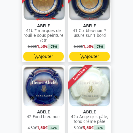
ABELE
ABELE
41b * marques de
41 Ctr bleu-noir *
rouille sous peinture
usure sur 1 bord
/ctr
1,50€
1,50€
6,00€
6,00€
-75%
-75%
Ajouter
Ajouter
Dernière !
ABELE
ABELE
42 Fond bleu-noir
42a Ange gris pâle,
fond crème pâle
1,50€
3,50€
4,50€
5,00€
-67%
-30%