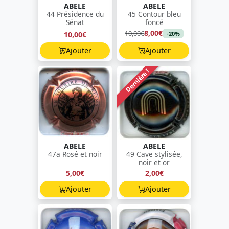
ABELE
ABELE
44 Présidence du
45 Contour bleu
Sénat
foncé
8,00€
10,00€
10,00€
-20%
Ajouter
Ajouter
Dernière !
ABELE
ABELE
47a Rosé et noir
49 Cave stylisée,
noir et or
5,00€
2,00€
Ajouter
Ajouter