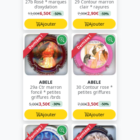
27b Rosé * marques
29 Contour marron
d'oxydation
clair * rayures
6,50€
2,90€
13,00€
7,00€
-50%
-59%
Ajouter
Ajouter
Dernière !
Dernière !
ABELE
ABELE
29a Ctr marron
30 Contour rose *
foncé * petites
petites griffures
griffures /brds
3,50€
3,50€
5,00€
7,00€
-30%
-50%
Ajouter
Ajouter
Dernière !
Dernière !