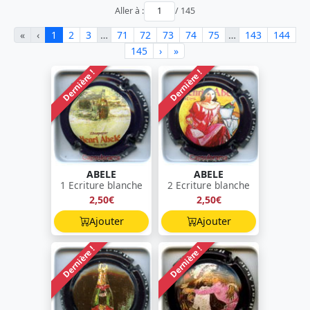
Aller à :
/ 145
«
‹
1
2
3
…
71
72
73
74
75
…
143
144
145
›
»
Dernière !
Dernière !
ABELE
ABELE
1 Ecriture blanche
2 Ecriture blanche
2,50€
2,50€
Ajouter
Ajouter
Dernière !
Dernière !