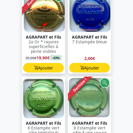
AGRAPART et Fils
AGRAPART et Fils
2a Or * rayures
7 Estampée bleue
superficielles à
peine visbles
19,90€
35,00€
2,00€
-43%
Ajouter
Ajouter
Dernière !
AGRAPART et Fils
AGRAPART et Fils
8 Estampée vert
8 Estampée vert
pâle (métallisé)
pâle * une rayure