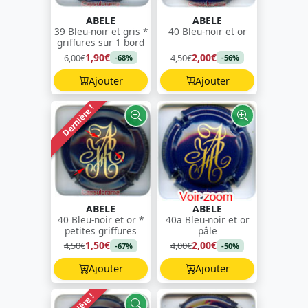
ABELE
ABELE
39 Bleu-noir et gris *
40 Bleu-noir et or
griffures sur 1 bord
1,90€
2,00€
6,00€
4,50€
-68%
-56%
Ajouter
Ajouter
Dernière !
ABELE
ABELE
40 Bleu-noir et or *
40a Bleu-noir et or
petites griffures
pâle
1,50€
2,00€
4,50€
4,00€
-67%
-50%
Ajouter
Ajouter