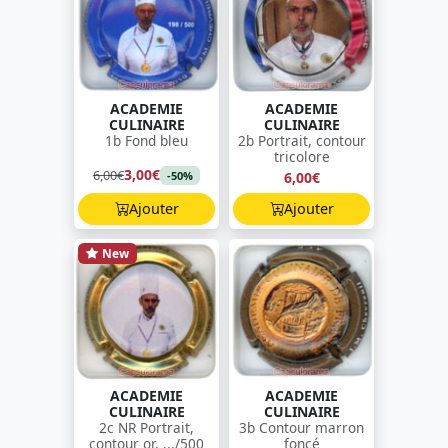
ACADEMIE
ACADEMIE
CULINAIRE
CULINAIRE
1b Fond bleu
2b Portrait, contour
tricolore
3,00€
6,00€
6,00€
-50%
Ajouter
Ajouter
New
ACADEMIE
ACADEMIE
CULINAIRE
CULINAIRE
2c NR Portrait,
3b Contour marron
contour or, .../500
foncé