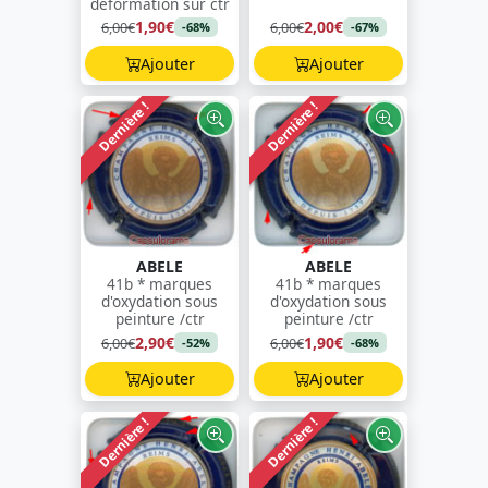
déformation sur ctr
1,90€
2,00€
6,00€
6,00€
-68%
-67%
Ajouter
Ajouter
Dernière !
Dernière !
ABELE
ABELE
41b * marques
41b * marques
d'oxydation sous
d'oxydation sous
peinture /ctr
peinture /ctr
2,90€
1,90€
6,00€
6,00€
-52%
-68%
Ajouter
Ajouter
Dernière !
Dernière !