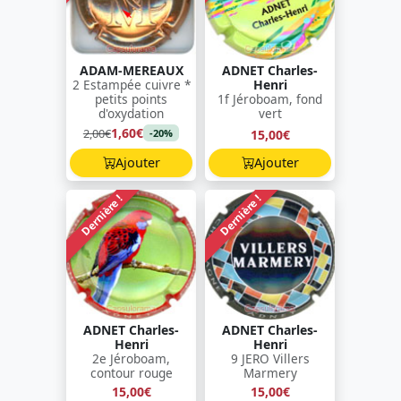
ADAM-MEREAUX
ADNET Charles-
2 Estampée cuivre *
Henri
petits points
1f Jéroboam, fond
d'oxydation
vert
1,60€
2,00€
15,00€
-20%
Ajouter
Ajouter
Dernière !
Dernière !
ADNET Charles-
ADNET Charles-
Henri
Henri
2e Jéroboam,
9 JERO Villers
contour rouge
Marmery
15,00€
15,00€