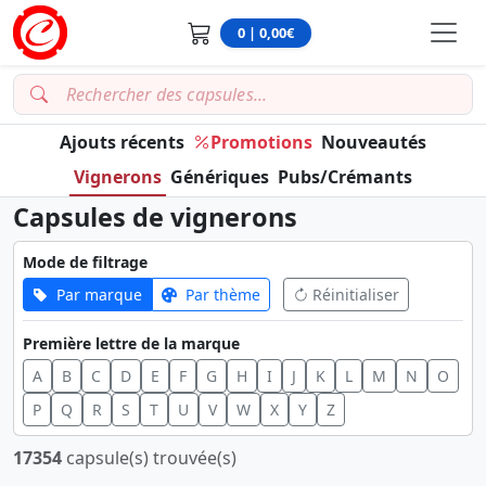
0 | 0,00€
Ajouts récents
Promotions
Nouveautés
Vignerons
Génériques
Pubs/Crémants
Capsules de vignerons
Mode de filtrage
Par marque
Par thème
Réinitialiser
Première lettre de la marque
A
B
C
D
E
F
G
H
I
J
K
L
M
N
O
P
Q
R
S
T
U
V
W
X
Y
Z
17354
capsule(s) trouvée(s)