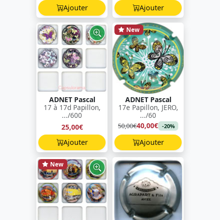
Ajouter
Ajouter
New
ADNET Pascal
ADNET Pascal
17 à 17d Papillon,
17e Papillon, JERO,
.../600
.../60
40,00€
50,00€
25,00€
-20%
Ajouter
Ajouter
New