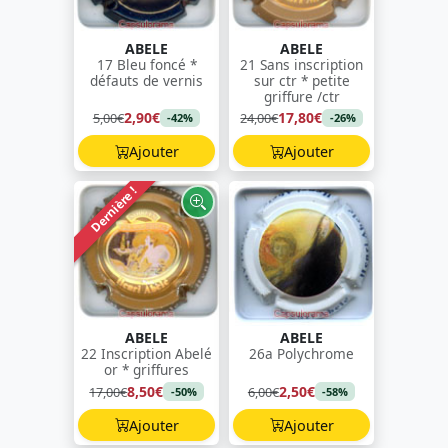
ABELE
ABELE
17 Bleu foncé *
21 Sans inscription
défauts de vernis
sur ctr * petite
griffure /ctr
2,90€
17,80€
5,00€
24,00€
-42%
-26%
Ajouter
Ajouter
Dernière !
ABELE
ABELE
22 Inscription Abelé
26a Polychrome
or * griffures
8,50€
2,50€
17,00€
6,00€
-50%
-58%
Ajouter
Ajouter