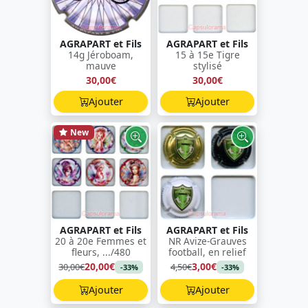
AGRAPART et Fils
AGRAPART et Fils
14g Jéroboam,
15 à 15e Tigre
mauve
stylisé
30,00€
30,00€
Ajouter
Ajouter
New
AGRAPART et Fils
AGRAPART et Fils
20 à 20e Femmes et
NR Avize-Grauves
fleurs, .../480
football, en relief
20,00€
3,00€
30,00€
4,50€
-33%
-33%
Ajouter
Ajouter