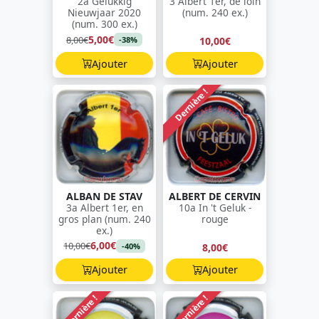
2a Gelukkig
3 Albert 1er, de loin
Nieuwjaar 2020
(num. 240 ex.)
(num. 300 ex.)
5,00€
8,00€
10,00€
-38%
Ajouter
Ajouter
Dernière !
ALBAN DE STAV
ALBERT DE CERVIN
3a Albert 1er, en
10a In 't Geluk -
gros plan (num. 240
rouge
ex.)
6,00€
10,00€
8,00€
-40%
Ajouter
Ajouter
Dernière !
Dernière !