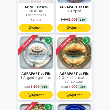
ADNET Pascal
AGRAPART et Fils
18 à 18e
1 Argent
Locomotives
2,00€
3,00€
12,00€
-33%
Ajouter
Ajouter
Dernière !
Dernière !
AGRAPART et Fils
AGRAPART et Fils
1 Argent * griffures
2 Or * déformation
sur contour
1,50€
4,90€
3,00€
8,00€
-50%
-39%
Ajouter
Ajouter
Dernière !