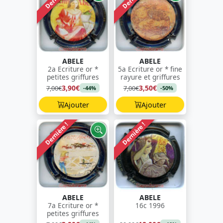
ABELE
ABELE
2a Ecriture or *
5a Ecriture or * fine
petites griffures
rayure et griffures
3,90€
3,50€
7,00€
7,00€
-44%
-50%
Ajouter
Ajouter
Dernière !
Dernière !
ABELE
ABELE
7a Ecriture or *
16c 1996
petites griffures