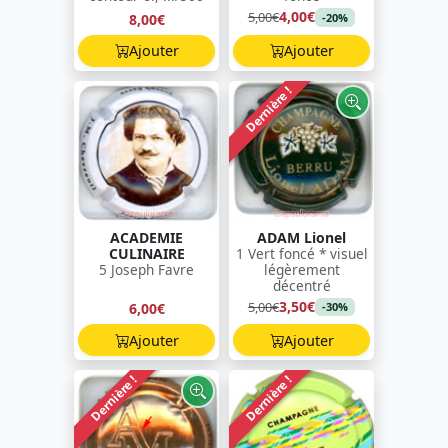
4,00€
5,00€
8,00€
-20%
Ajouter
Ajouter
Dernière !
ACADEMIE
ADAM Lionel
CULINAIRE
1 Vert foncé * visuel
5 Joseph Favre
légèrement
décentré
3,50€
5,00€
6,00€
-30%
Ajouter
Ajouter
Dernière !
Dernière !