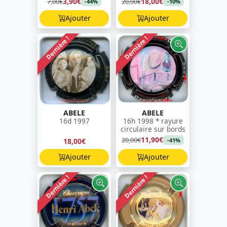
3,90€
18,00€
7,00€
20,00€
-44%
-10%
Ajouter
Ajouter
Dernière !
Dernière !
ABELE
ABELE
16d 1997
16h 1998 * rayure
circulaire sur bords
11,90€
20,00€
18,00€
-41%
Ajouter
Ajouter
Dernière !
Dernière !