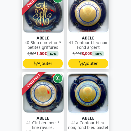
Dernière !
ABELE
ABELE
40 Bleu-noir et or *
41 Contour bleu-noir
petites griffures
Fond argent
1,50€
3,00€
4,50€
6,00€
-67%
-50%
Ajouter
Ajouter
Dernière !
ABELE
ABELE
41 Ctr bleu-noir *
41a Contour bleu-
fine rayure,
noir, fond bleu pastel