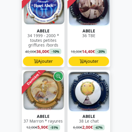
ABELE
ABELE
34 1999 - 2000 *
36 TBE
toutes petites
griffures /bords
36,00€
14,40€
40,00€
18,00€
-10%
-20%
Ajouter
Ajouter
Dernière !
ABELE
ABELE
37 Marron * rayures
38 Le chat
5,90€
2,00€
12,00€
6,00€
-51%
-67%