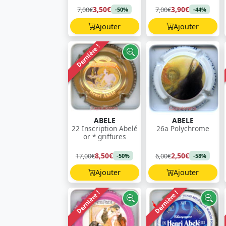
3,50€
3,90€
7,00€
7,00€
-50%
-44%
Ajouter
Ajouter
Dernière !
ABELE
ABELE
22 Inscription Abelé
26a Polychrome
or * griffures
8,50€
2,50€
17,00€
6,00€
-50%
-58%
Ajouter
Ajouter
Dernière !
Dernière !