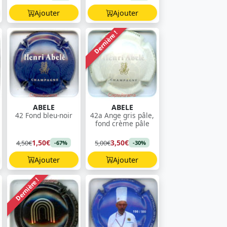
Ajouter
Ajouter
Dernière !
ABELE
ABELE
42 Fond bleu-noir
42a Ange gris pâle,
fond crème pâle
1,50€
3,50€
4,50€
5,00€
-67%
-30%
Ajouter
Ajouter
Dernière !