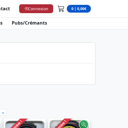
tact
Connexion
0 | 0,00€
s
Pubs/Crémants
»
Dernière !
Dernière !