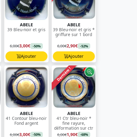
ABELE
ABELE
39 Bleu-noir et gris
39 Bleu-noir et gris *
griffure sur 1 bord
3,00€
2,90€
6,00€
6,00€
-50%
-52%
Ajouter
Ajouter
Dernière !
ABELE
ABELE
41 Contour bleu-noir
41 Ctr bleu-noir *
Fond argent
fine rayure,
déformation sur ctr
3,00€
1,90€
6,00€
6,00€
-50%
-68%