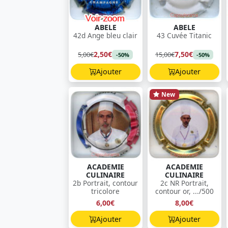
ABELE
ABELE
42d Ange bleu clair
43 Cuvée Titanic
2,50€
7,50€
5,00€
15,00€
-50%
-50%
Ajouter
Ajouter
New
ACADEMIE
ACADEMIE
CULINAIRE
CULINAIRE
2b Portrait, contour
2c NR Portrait,
tricolore
contour or, .../500
6,00€
8,00€
Ajouter
Ajouter