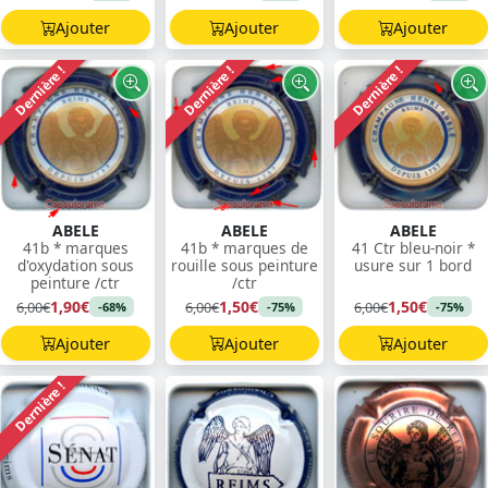
Ajouter
Ajouter
Ajouter
Dernière !
Dernière !
Dernière !
ABELE
ABELE
ABELE
41b * marques
41b * marques de
41 Ctr bleu-noir *
d'oxydation sous
rouille sous peinture
usure sur 1 bord
peinture /ctr
/ctr
1,90€
1,50€
1,50€
6,00€
6,00€
6,00€
-68%
-75%
-75%
Ajouter
Ajouter
Ajouter
Dernière !