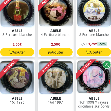
ABELE
ABELE
ABELE
3 Ecriture blanche
4 Ecriture blanche
8 Ecriture blanche
1,25€
2,50€
2,50€
2,50€
-50%
Ajouter
Ajouter
Ajouter
Dernière !
Dernière !
Dernière !
ABELE
ABELE
ABELE
16c 1996
16d 1997
16h 1998 * rayure
circulaire sur bords