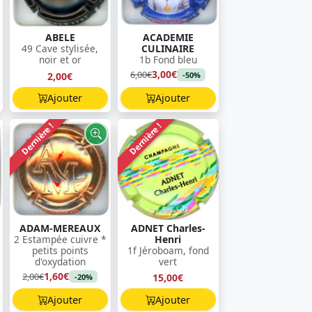
ABELE
ACADEMIE
49 Cave stylisée,
CULINAIRE
noir et or
1b Fond bleu
3,00€
6,00€
2,00€
-50%
Ajouter
Ajouter
Dernière !
Dernière !
ADAM-MEREAUX
ADNET Charles-
2 Estampée cuivre *
Henri
petits points
1f Jéroboam, fond
d'oxydation
vert
1,60€
2,00€
15,00€
-20%
Ajouter
Ajouter