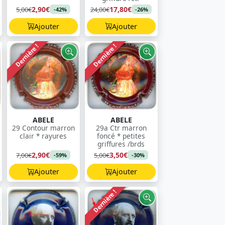
2,90€
17,80€
5,00€
24,00€
-42%
-26%
Ajouter
Ajouter
Dernière !
Dernière !
ABELE
ABELE
29 Contour marron
29a Ctr marron
clair * rayures
foncé * petites
griffures /brds
2,90€
3,50€
7,00€
5,00€
-59%
-30%
Ajouter
Ajouter
Dernière !