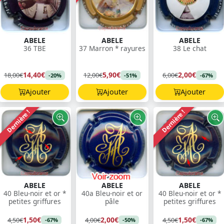
ABELE
ABELE
ABELE
36 TBE
37 Marron * rayures
38 Le chat
14,40€
5,90€
2,00€
18,00€
12,00€
6,00€
-20%
-51%
-67%
Ajouter
Ajouter
Ajouter
Dernière !
Dernière !
ABELE
ABELE
ABELE
40 Bleu-noir et or *
40a Bleu-noir et or
40 Bleu-noir et or *
petites griffures
pâle
petites griffures
1,50€
2,00€
1,50€
4,50€
4,00€
4,50€
-67%
-50%
-67%