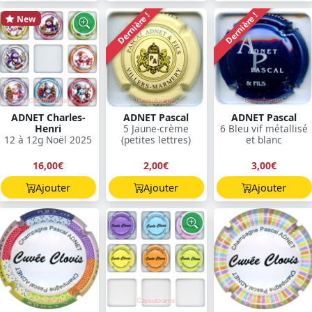
Dernière !
Dernière !
New
ADNET Charles-
ADNET Pascal
ADNET Pascal
Henri
5 Jaune-crème
6 Bleu vif métallisé
12 à 12g Noël 2025
(petites lettres)
et blanc
16,00€
2,00€
3,00€
Ajouter
Ajouter
Ajouter