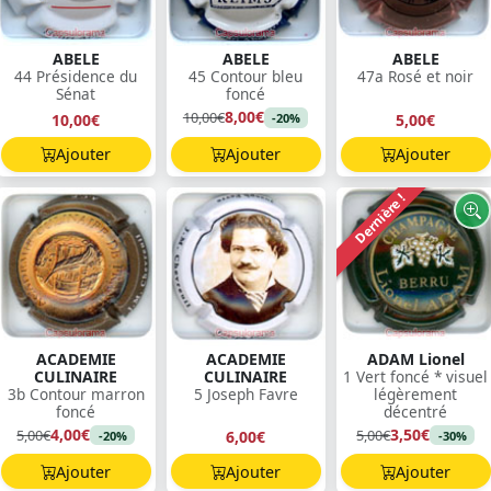
ABELE
ABELE
ABELE
44 Présidence du
45 Contour bleu
47a Rosé et noir
Sénat
foncé
8,00€
10,00€
10,00€
5,00€
-20%
Ajouter
Ajouter
Ajouter
Dernière !
ACADEMIE
ACADEMIE
ADAM Lionel
CULINAIRE
CULINAIRE
1 Vert foncé * visuel
3b Contour marron
5 Joseph Favre
légèrement
foncé
décentré
4,00€
3,50€
5,00€
5,00€
6,00€
-20%
-30%
Ajouter
Ajouter
Ajouter