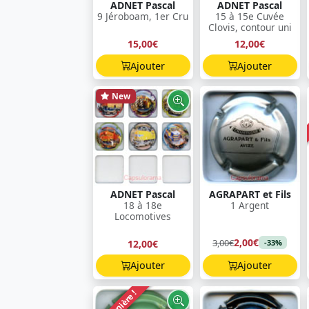
ADNET Pascal
ADNET Pascal
9 Jéroboam, 1er Cru
15 à 15e Cuvée
Clovis, contour uni
15,00€
12,00€
Ajouter
Ajouter
New
ADNET Pascal
AGRAPART et Fils
18 à 18e
1 Argent
Locomotives
2,00€
3,00€
12,00€
-33%
Ajouter
Ajouter
Dernière !