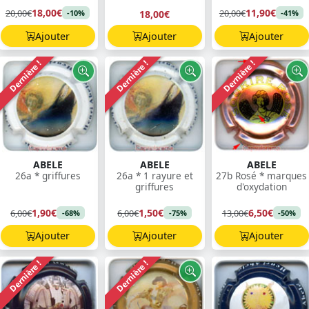
18,00€
11,90€
20,00€
20,00€
18,00€
-10%
-41%
Ajouter
Ajouter
Ajouter
Dernière !
Dernière !
Dernière !
ABELE
ABELE
ABELE
26a * griffures
26a * 1 rayure et
27b Rosé * marques
griffures
d'oxydation
1,90€
1,50€
6,50€
6,00€
6,00€
13,00€
-68%
-75%
-50%
Ajouter
Ajouter
Ajouter
Dernière !
Dernière !