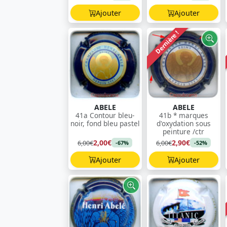
Ajouter
Ajouter
Dernière !
ABELE
ABELE
41a Contour bleu-
41b * marques
noir, fond bleu pastel
d'oxydation sous
peinture /ctr
2,00€
2,90€
6,00€
6,00€
-67%
-52%
Ajouter
Ajouter