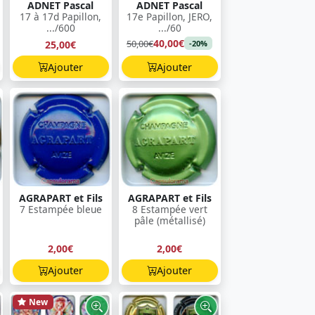
ADNET Pascal
ADNET Pascal
17 à 17d Papillon,
17e Papillon, JERO,
.../600
.../60
40,00€
50,00€
25,00€
-20%
Ajouter
Ajouter
AGRAPART et Fils
AGRAPART et Fils
7 Estampée bleue
8 Estampée vert
pâle (métallisé)
2,00€
2,00€
Ajouter
Ajouter
New