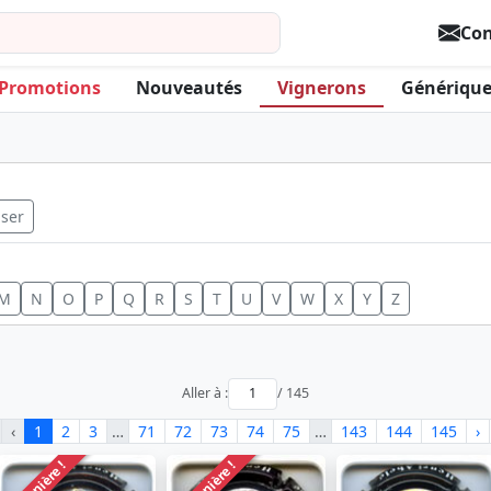
Con
Promotions
Nouveautés
Vignerons
Générique
iser
M
N
O
P
Q
R
S
T
U
V
W
X
Y
Z
Aller à :
/ 145
‹
1
2
3
…
71
72
73
74
75
…
143
144
145
›
Dernière !
Dernière !