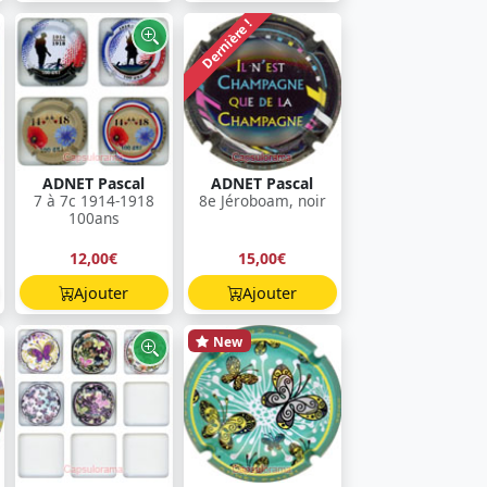
Dernière !
ADNET Pascal
ADNET Pascal
7 à 7c 1914-1918
8e Jéroboam, noir
100ans
12,00€
15,00€
Ajouter
Ajouter
New