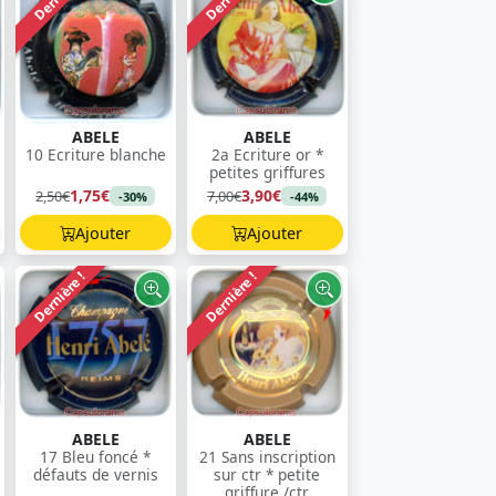
ABELE
ABELE
10 Ecriture blanche
2a Ecriture or *
petites griffures
1,75€
3,90€
2,50€
7,00€
-30%
-44%
Ajouter
Ajouter
Dernière !
Dernière !
ABELE
ABELE
17 Bleu foncé *
21 Sans inscription
défauts de vernis
sur ctr * petite
griffure /ctr