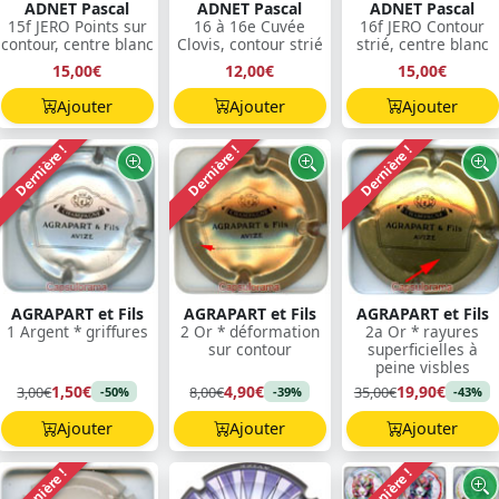
ADNET Pascal
ADNET Pascal
ADNET Pascal
15f JERO Points sur
16 à 16e Cuvée
16f JERO Contour
contour, centre blanc
Clovis, contour strié
strié, centre blanc
15,00€
12,00€
15,00€
Ajouter
Ajouter
Ajouter
Dernière !
Dernière !
Dernière !
AGRAPART et Fils
AGRAPART et Fils
AGRAPART et Fils
1 Argent * griffures
2 Or * déformation
2a Or * rayures
sur contour
superficielles à
peine visbles
1,50€
4,90€
19,90€
3,00€
8,00€
35,00€
-50%
-39%
-43%
Ajouter
Ajouter
Ajouter
Dernière !
Dernière !