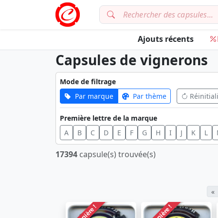
Ajouts récents
Capsules de vignerons
Mode de filtrage
Par marque
Par thème
Réinitial
Première lettre de la marque
A
B
C
D
E
F
G
H
I
J
K
L
17394
capsule(s) trouvée(s)
«
Dernière !
Dernière !