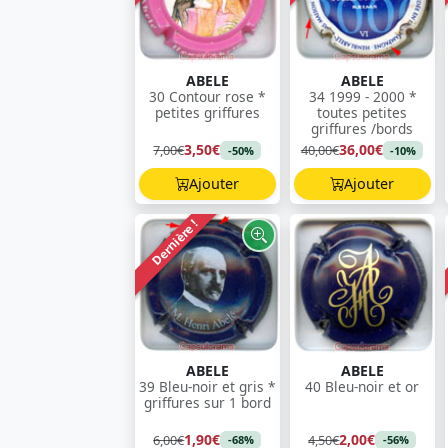
ABELE
ABELE
30 Contour rose *
34 1999 - 2000 *
petites griffures
toutes petites
griffures /bords
3,50€
36,00€
7,00€
40,00€
-50%
-10%
Ajouter
Ajouter
Dernière !
ABELE
ABELE
39 Bleu-noir et gris *
40 Bleu-noir et or
griffures sur 1 bord
1,90€
2,00€
6,00€
4,50€
-68%
-56%